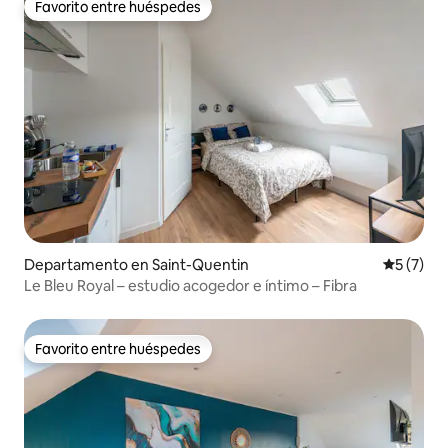
Favorito entre huéspedes
Favorito entre huéspedes
Departamento en Saint-Quentin
Calificac
5 (7)
Le Bleu Royal – estudio acogedor e íntimo – Fibra
Favorito entre huéspedes
Favorito entre huéspedes