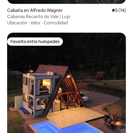
Cabaña en Alfredo Wagner
Calificaci
5 (14)
Cabanas Recanto do Vale | Lujo
Ubicación
·
Valor
·
Comodidad
Favorito entre huéspedes
Favorito entre huéspedes