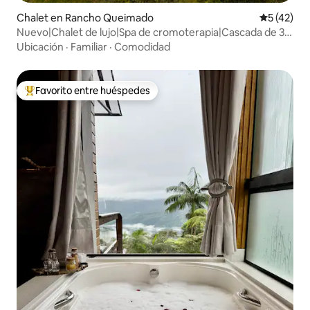
Chalet en Rancho Queimado
Calificaci
5 (42)
Nuevo|Chalet de lujo|Spa de cromoterapia|Cascada de 30
m
Ubicación
·
Familiar
·
Comodidad
Favorito entre huéspedes
De los mejores en Favorito entre huéspedes