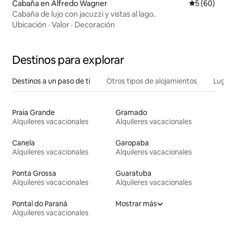
Cabaña en Alfredo Wagner
Calificaci
5 (60)
Cabaña de lujo con jacuzzi y vistas al lago.
Ubicación
·
Valor
·
Decoración
Destinos para explorar
Destinos a un paso de ti
Otros tipos de alojamientos
Lug
Praia Grande
Gramado
Alquileres vacacionales
Alquileres vacacionales
Canela
Garopaba
Alquileres vacacionales
Alquileres vacacionales
Ponta Grossa
Guaratuba
Alquileres vacacionales
Alquileres vacacionales
Pontal do Paraná
Mostrar más
Alquileres vacacionales