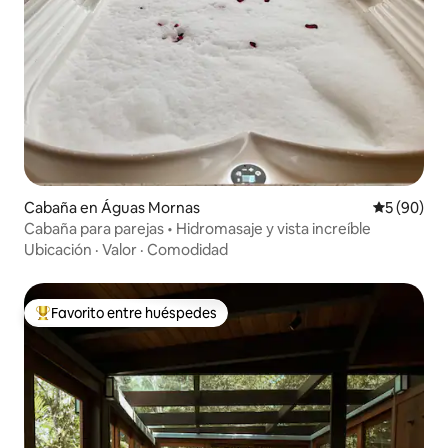
Cabaña en Águas Mornas
Calificaci
5 (90)
Cabaña para parejas • Hidromasaje y vista increíble
Ubicación
·
Valor
·
Comodidad
Favorito entre huéspedes
De los mejores en Favorito entre huéspedes