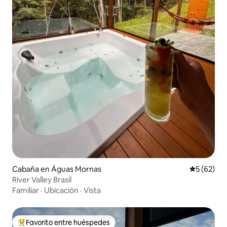
Cabaña en Águas Mornas
Calificaci
5 (62)
River Valley Brasil
Familiar
·
Ubicación
·
Vista
Favorito entre huéspedes
De los mejores en Favorito entre huéspedes