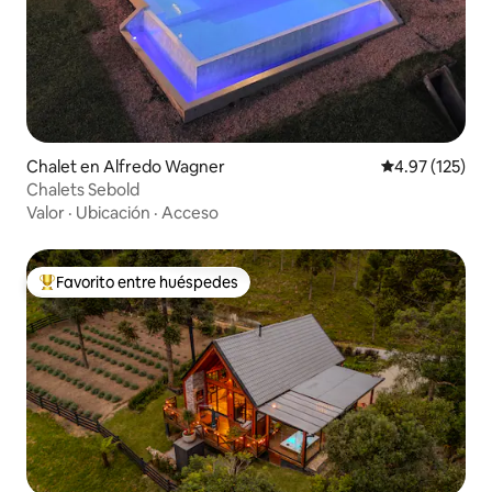
Chalet en Alfredo Wagner
Calificación p
4.97 (125)
Chalets Sebold
Valor
·
Ubicación
·
Acceso
Favorito entre huéspedes
De los mejores en Favorito entre huéspedes