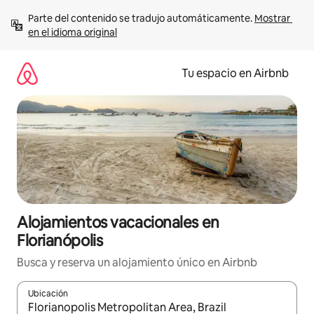
Ir
Parte del contenido se tradujo automáticamente. 
Mostrar 
al
en el idioma original
contenido
Tu espacio en Airbnb
Alojamientos vacacionales en
Florianópolis
Busca y reserva un alojamiento único en Airbnb
Ubicación
Cuando los resultados estén disponibles, podrás navegar usando l