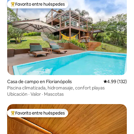
Favorito entre huéspedes
De los mejores en Favorito entre huéspedes
Casa de campo en Florianópolis
Calificación p
4.99 (132)
Piscina climatizada, hidromasaje, confort playas
Ubicación
·
Valor
·
Mascotas
Favorito entre huéspedes
De los mejores en Favorito entre huéspedes