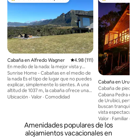
De los mejores en Favorito entre huéspedes
De los mejores en
Cabaña en Alfredo Wagner
Calificación promedio: 4.98 de 5
4.98 (111)
En medio de la nada: la mejor vista y
privacidad de la Sierra
Sunrise Home - Cabañas en el medio de
la nada Es el tipo de lugar que no puedes
Cabaña en Urubici
explicar, simplemente lo sientes. A una
Cabaña de piedra c
altitud de 1037 m, la cabaña ofrece una
atardeceres
Cabana Pedra es un
vista de 360° que hipnotiza y un silencio
Ubicación
·
Valor
·
Comodidad
de Urubici, perfec
que restablece la mente. El día comienza
buscan tranquilida
por encima de las nubes, un espectáculo
vista espectacular
privado solo para aquellos que están
1,200 metros de al
Valor
·
Familiar
·
As
aquí. El jacuzzi de madera de 1000L,
Amenidades populares de los
entorno único con
climatizado y con hidromasaje,
inolvidables, aire 
transforma la estancia en algo único. Por
alojamientos vacacionales en
acogedora en medi
la noche, la chimenea calienta el cuerpo,