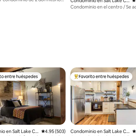
Condominio en Salt Lake Cit
C
tro de SLC!
y
Condominio en el centro / Se 
mascotas / Lavadora y secadora
Chimenea
4.86 de 5; 369 evaluaciones
ito entre huéspedes
Favorito entre huéspedes
ejores en Favorito entre huéspedes
De los mejores en Favorito ent
4.98 de 5; 173 evaluaciones
o en Salt Lake Cit
Calificación promedio: 4.95 de 5; 503 evaluac
4.95 (503)
Condominio en Salt Lake Cit
C