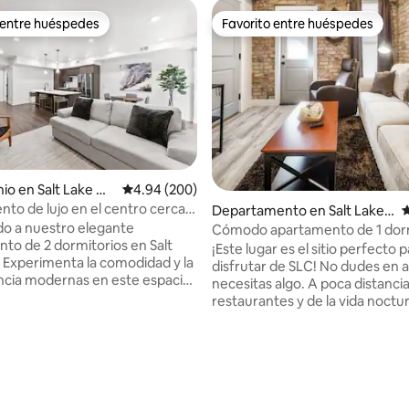
 entre huéspedes
Favorito entre huéspedes
 entre huéspedes
Favorito entre huéspedes
4.91 de 5; 174 evaluaciones
o en Salt Lake Cit
Calificación promedio: 4.94 de 5; 200 evaluac
4.94 (200)
to de lujo en el centro cerca
Departamento en Salt Lake
C
s, restaurantes y bares
do a nuestro elegante
City
Cómodo apartamento de 1 dormi
to de 2 dormitorios en Salt
baño cerca del centro de la ciu
¡Este lugar es el sitio perfecto 
! Experimenta la comodidad y la
disfrutar de SLC! No dudes en avisarme si
cia modernas en este espacio
necesitas algo. A poca distancia
nstruido. La cocina totalmente
restaurantes y de la vida nocturna
es perfecta para disfrutar de
Puntuación a pie 88 (se pueden
 comidas. El wifi de alta
mayoría de los recados a pie). ❤
 te mantiene conectado.
estaciones de esquí de clase mu
 centro de la ciudad, las
solo 40 minutos. ❤︎ Planta supe
s de esquí y los barrios de moda
sistema de seguridad Vivint + 
e. Descansa bien en camas con
con teclado. ❤︎ Puntuación de b