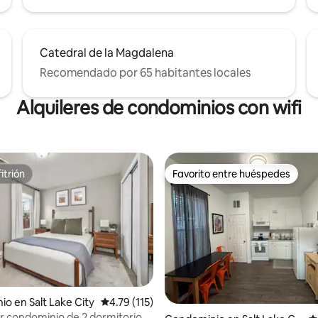
Catedral de la Magdalena
Recomendado por 65 habitantes locales
Alquileres de condominios con wifi
itrión
Favorito entre huéspedes
itrión
Favorito entre huéspedes
o en Salt Lake City
Calificación promedio: 4.79 de 5; 115 evaluac
4.79 (115)
 condominio de 2 dormitorios