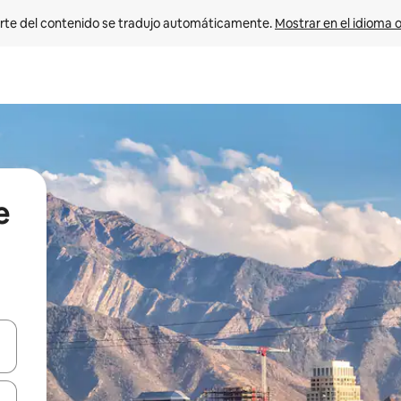
rte del contenido se tradujo automáticamente. 
Mostrar en el idioma o
e
vegar usando las teclas de las flechas hacia arriba y hacia abajo, o b