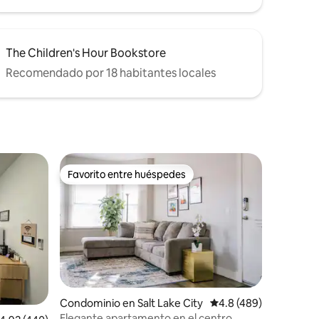
The Children's Hour Bookstore
Recomendado por 18 habitantes locales
Favorito entre huéspedes
Favorito entre huéspedes
iones
Condominio en Salt Lake City
Calificación promedio:
4.8 (489)
Elegante apartamento en el centro