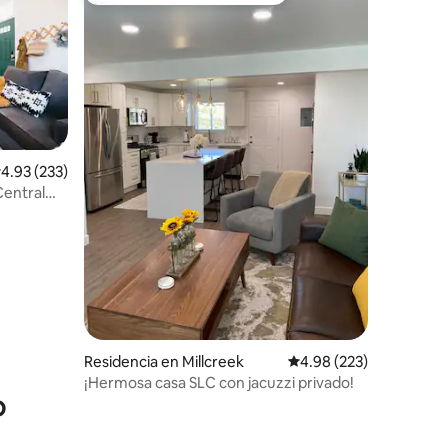
alificación promedio: 4.93 de 5; 233 evaluaciones
4.93 (233)
Central
iones
Residencia en Millcreek
Calificación promedio: 
4.98 (223)
¡Hermosa casa SLC con jacuzzi privado!
o