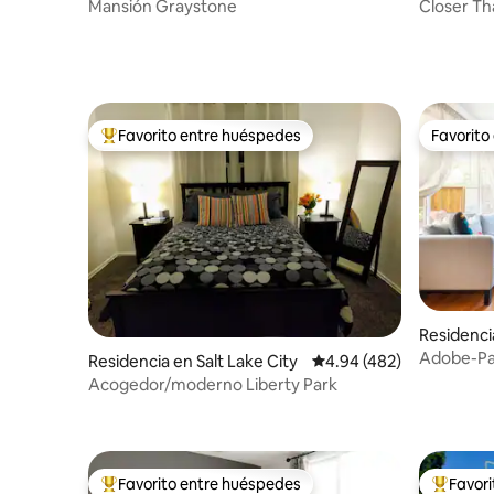
y
y
Mansión Graystone
Closer Tha
centro de
Favorito entre huéspedes
Favorito
De los mejores en Favorito entre huéspedes
Favorito
Residencia
Adobe-Par
Residencia en Salt Lake City
Calificación promedio: 
4.94 (482)
dormitori
Acogedor/moderno Liberty Park
Favorito entre huéspedes
Favor
De los mejores en Favorito entre huéspedes
De los m