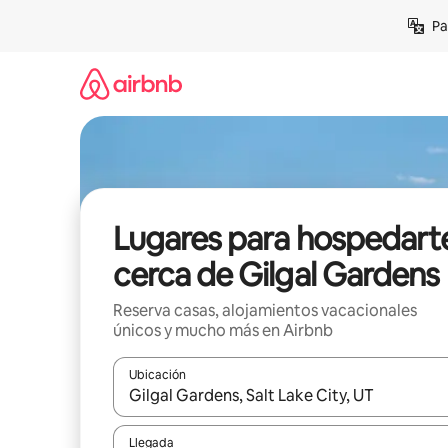
Ir
Pa
al
contenido
Lugares para hospedart
cerca de Gilgal Gardens
Reserva casas, alojamientos vacacionales
únicos y mucho más en Airbnb
Ubicación
Cuando los resultados estén disponibles, podrás na
Llegada