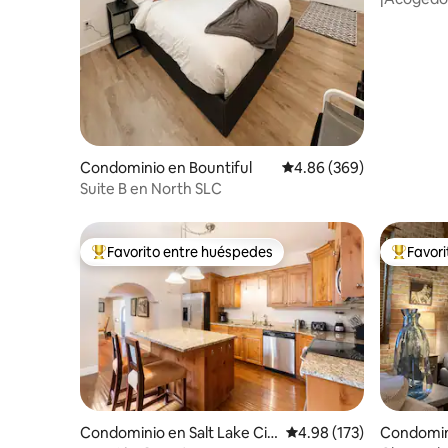
en el cen
Condominio en Bountiful
Calificación promedio: 
4.86 (369)
Suite B en North SLC
Favorito entre huéspedes
Favor
De los mejores en Favorito entre huéspedes
De los m
Condominio en Salt Lake Cit
Calificación promedio: 
4.98 (173)
Condomini