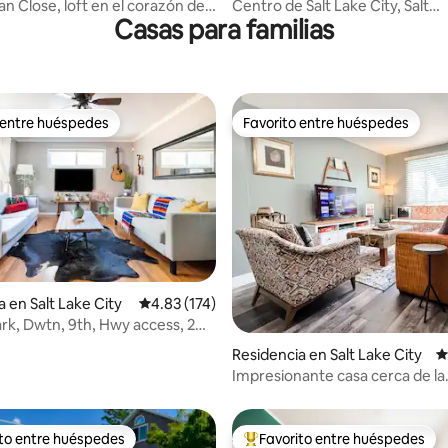
y
n Close, loft en el corazón del
Centro de Salt Lake City, Salt
Casas para familias
 SLC
Palace/Delta +Jacuzzi
 entre huéspedes
Favorito entre huéspedes
 entre huéspedes
Favorito entre huéspedes
 en Salt Lake City
Calificación promedio: 4.83 de 5; 174 evaluac
4.83 (174)
k, Dwtn, 9th, Hwy access, 2
4.94 de 5; 482 evaluaciones
os, céntrico SLC
Residencia en Salt Lake City
C
Impresionante casa cerca de la
universidad | Hospitales | Centr
ciudad
ito entre huéspedes
Favorito entre huéspedes
ejores en Favorito entre huéspedes
De los mejores en Favorito ent