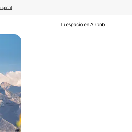
riginal
Tu espacio en Airbnb
ien tocando y deslizando la pantalla.