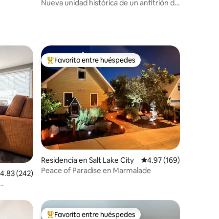
y
Nueva unidad histórica de un anfitrión de
5 estrellas
Favorito entre huéspedes
De los mejores en Favorito entre huéspedes
iones
Residencia en Salt Lake City
Calificación promedio: 
4.97 (169)
Peace of Paradise en Marmalade
alificación promedio: 4.83 de 5; 242 evaluaciones
4.83 (242)
o de la
Favorito entre huéspedes
re huéspedes
De los mejores en Favorito entre huéspedes