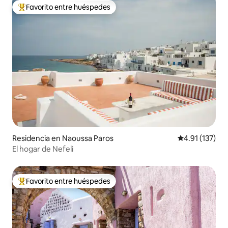
Favorito entre huéspedes
De los mejores en Favorito entre huéspedes
Residencia en Naoussa Paros
Calificación p
4.91 (137)
El hogar de Nefeli
Favorito entre huéspedes
De los mejores en Favorito entre huéspedes