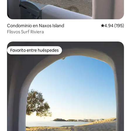
Condominio en Naxos Island
Calificación pr
4.94 (195)
Flisvos Surf Riviera
Favorito entre huéspedes
Favorito entre huéspedes