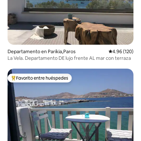
Departamento en Parikia,Paros
Calificación pr
4.96 (120)
La Vela. Departamento DE lujo frente AL mar con terraza
Favorito entre huéspedes
De los mejores en Favorito entre huéspedes