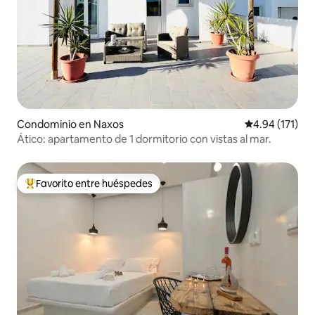
Condominio en Naxos
Calificación p
4.94 (171)
Ático: apartamento de 1 dormitorio con vistas al mar.
Favorito entre huéspedes
De los mejores en Favorito entre huéspedes