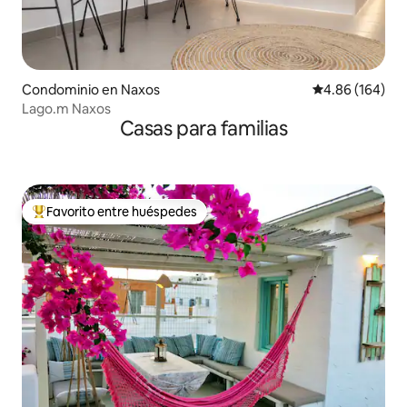
Condominio en Naxos
Calificación pr
4.86 (164)
Lago.m Naxos
Casas para familias
Favorito entre huéspedes
De los mejores en Favorito entre huéspedes