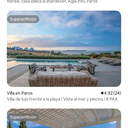
Nerea: casa idílica al atardecer, Agia Irini, Paros
Superanfitrión
Superanfitrión
Villa en Paros
Calificación p
4.92 (24)
Villa de lujo frente a la playa | Vista al mar y piscina | 8 PAX
Superanfitrión
Superanfitrión