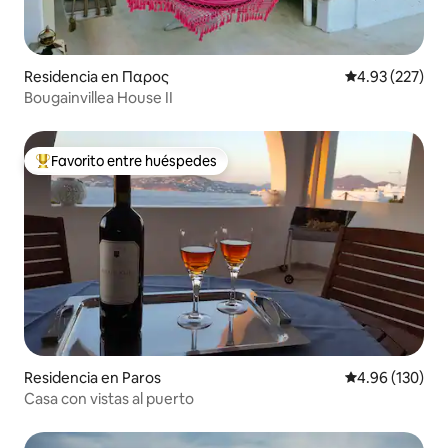
Residencia en Παρος
Calificación pr
4.93 (227)
Βougainvillea House II
Favorito entre huéspedes
De los mejores en Favorito entre huéspedes
Residencia en Paros
Calificación pr
4.96 (130)
Casa con vistas al puerto