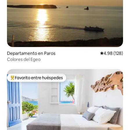
Departamento en Paros
Calificación pr
4.98 (128)
Colores del Egeo
Favorito entre huéspedes
De los mejores en Favorito entre huéspedes