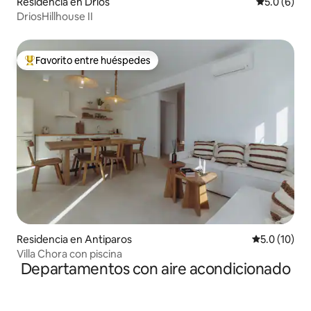
Residencia en Drios
Calificació
5.0 (6)
DriosHillhouse II
Favorito entre huéspedes
De los mejores en Favorito entre huéspedes
Residencia en Antiparos
Calificación
5.0 (10)
Villa Chora con piscina
Departamentos con aire acondicionado