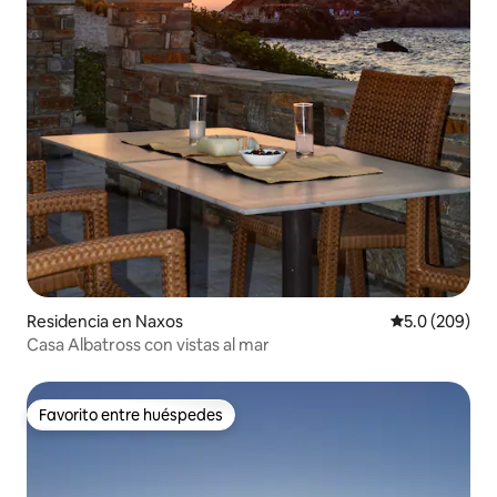
Residencia en Naxos
Calificación p
5.0 (209)
Casa Albatross con vistas al mar
Favorito entre huéspedes
Favorito entre huéspedes