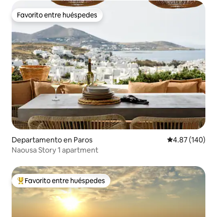
Favorito entre huéspedes
Favorito entre huéspedes
Departamento en Paros
Calificación pr
4.87 (140)
Naousa Story 1 apartment
Favorito entre huéspedes
De los mejores en Favorito entre huéspedes