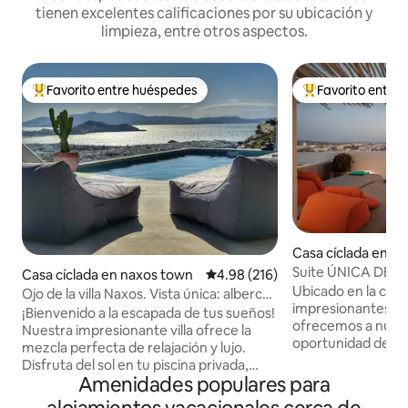
tienen excelentes calificaciones por su ubicación y
limpieza, entre otros aspectos.
Favorito entre huéspedes
Favorito entre
De los mejores en Favorito entre huéspedes
De los mejores en
Casa cíclada en N
Suite ÚNICA DE A
Casa cíclada en naxos town
Calificación promedio: 4.98 de 5
4.98 (216)
aéreas de 270 gra
Ubicado en la ciu
Ojo de la villa Naxos. Vista única: alberca
impresionantes vis
privada.
¡Bienvenido a la escapada de tus sueños!
ofrecemos a nues
Nuestra impresionante villa ofrece la
oportunidad de di
mezcla perfecta de relajación y lujo.
experiencia relajan
Disfruta del sol en tu piscina privada,
pretensiones. A po
Amenidades populares para
enciende la barbacoa para disfrutar de
famoso PORTARA de 
comidas inolvidables y disfruta de