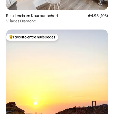
Residencia en Kourounochori
Calificación pr
4.98 (103)
Villages Diamond
Favorito entre huéspedes
De los mejores en Favorito entre huéspedes