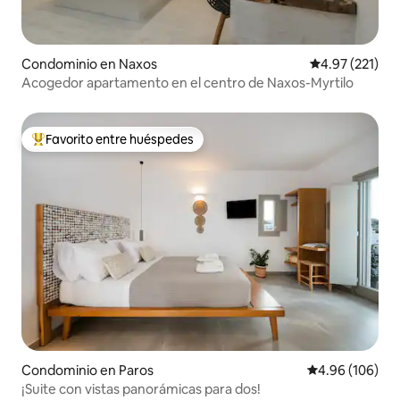
Condominio en Naxos
Calificación p
4.97 (221)
Acogedor apartamento en el centro de Naxos-Myrtilo
Favorito entre huéspedes
De los mejores en Favorito entre huéspedes
Condominio en Paros
Calificación pr
4.96 (106)
¡Suite con vistas panorámicas para dos!