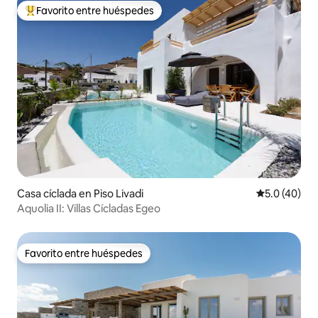
Favorito entre huéspedes
De los mejores en Favorito entre huéspedes
Casa cíclada en Piso Livadi
Calificación
5.0 (40)
Aquolia II: Villas Cícladas Egeo
Favorito entre huéspedes
Favorito entre huéspedes