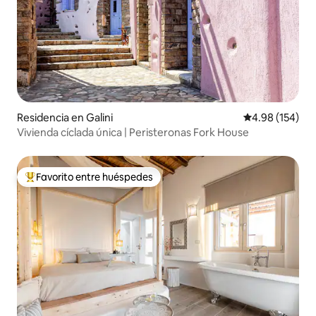
Residencia en Galini
Calificación pr
4.98 (154)
Vivienda cíclada única | Peristeronas Fork House
Favorito entre huéspedes
De los mejores en Favorito entre huéspedes