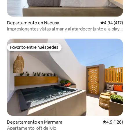
Departamento en Naousa
Calificación p
4.94 (417)
Impresionantes vistas al mar y al atardecer junto a la playa
y el centro
Favorito entre huéspedes
Favorito entre huéspedes
Departamento en Marmara
Calificación 
4.9 (126)
Apartamento loft de lujo