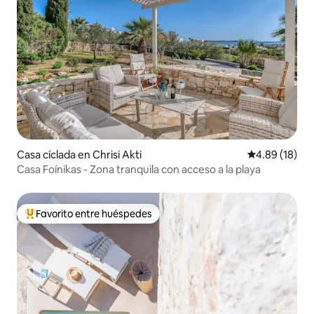
Casa cíclada en Chrisi Akti
Calificación 
4.89 (18)
Casa Foínikas - Zona tranquila con acceso a la playa
Favorito entre huéspedes
De los mejores en Favorito entre huéspedes