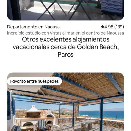
Departamento en Naousa
Calificación pr
4.98 (139)
Increíble estudio con vistas al mar en el centro de Naoussa
Otros excelentes alojamientos
vacacionales cerca de Golden Beach,
Paros
Favorito entre huéspedes
Favorito entre huéspedes