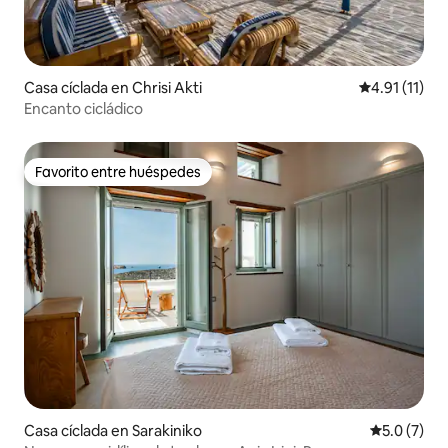
Casa cíclada en Chrisi Akti
Calificación 
4.91 (11)
Encanto cicládico
Favorito entre huéspedes
Favorito entre huéspedes
Casa cíclada en Sarakiniko
Calificació
5.0 (7)