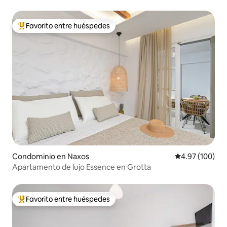
Favorito entre huéspedes
De los mejores en Favorito entre huéspedes
Condominio en Naxos
Calificación pr
4.97 (100)
Apartamento de lujo Essence en Grotta
Favorito entre huéspedes
De los mejores en Favorito entre huéspedes