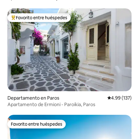
Favorito entre huéspedes
De los mejores en Favorito entre huéspedes
Departamento en Paros
Calificación p
4.99 (137)
Apartamento de Ermioni - Paroikia, Paros
Favorito entre huéspedes
Favorito entre huéspedes