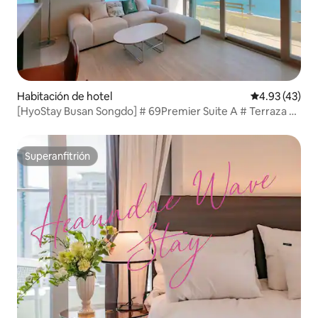
Habitación de hotel
Calificación 
4.93 (43)
[HyoStay Busan Songdo] # 69Premier Suite A # Terraza #
Vista al mar # Descuento en teleférico # Hasta 5 personas
disponibles
Superanfitrión
Superanfitrión