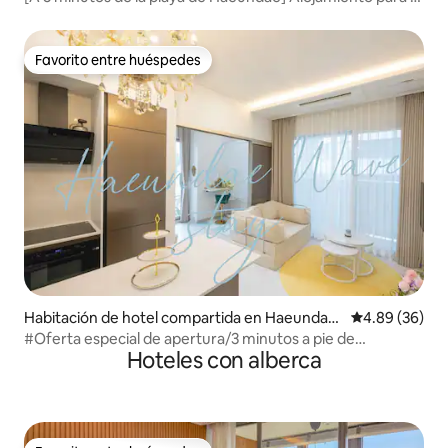
personas / A 7 minutos del metro / Centro de Haeundae /
Opciones completas / 2 camas tamaño queen
Favorito entre huéspedes
Favorito entre huéspedes
Habitación de hotel compartida en Haeundae-
Calificación p
4.89 (36)
gu
#Oferta especial de apertura/3 minutos a pie de
Hoteles con alberca
Haeundae/Haeundae Wave #Doble terraza con vista al
mar#6 personas/2 camas y sofá cama