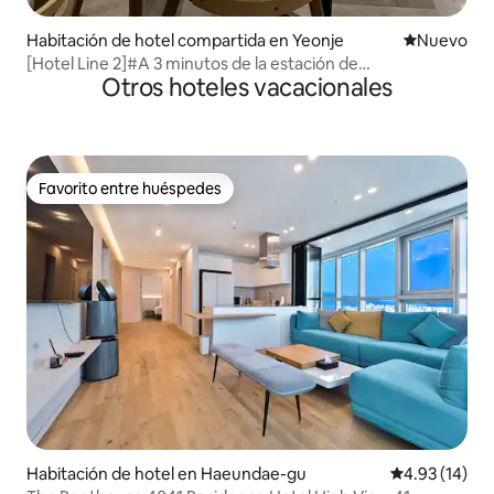
Habitación de hotel compartida en Yeonje
Nuevo aloj
Nuevo
[Hotel Line 2]#A 3 minutos de la estación de
Otros hoteles vacacionales
Yeonsan#Estacionamiento gratuito#Viaje en
familia#Visualización gratuita de OTT#Viaje a
Busan#Limpieza
Favorito entre huéspedes
Favorito entre huéspedes
Habitación de hotel en Haeundae-gu
Calificación 
4.93 (14)