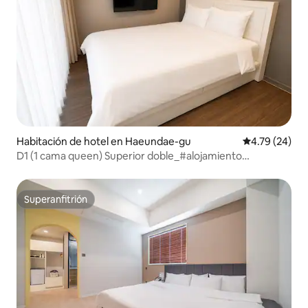
Habitación de hotel en Haeundae-gu
Calificación 
4.79 (24)
D1 (1 cama queen) Superior doble_#alojamiento
económico #Haeundae3min
Superanfitrión
Superanfitrión