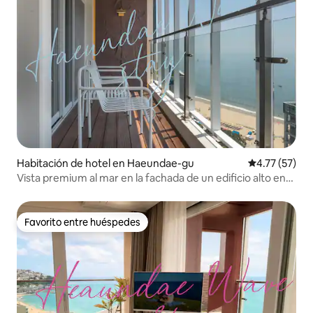
Habitación de hotel en Haeundae-gu
Calificación 
4.77 (57)
Vista premium al mar en la fachada de un edificio alto en
Haeundae con una hermosa terraza / 2 camas (1 queen y 1
individual) + 2 habitaciones con todas las comodidades
Favorito entre huéspedes
Favorito entre huéspedes