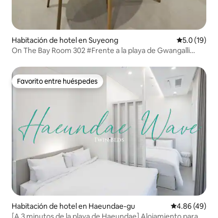
Habitación de hotel en Suyeong
Calificación
5.0 (19)
On The Bay Room 302 #Frente a la playa de Gwangalli
#Alojamiento para 4 personas #A 30 segundos a pie de la
playa #Alojamiento de nueva construcción #Puente de
Gwangan
Favorito entre huéspedes
Favorito entre huéspedes
Habitación de hotel en Haeundae-gu
Calificación p
4.86 (49)
[A 3 minutos de la playa de Haeundae] Alojamiento para 4