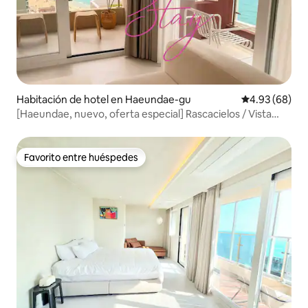
Habitación de hotel en Haeundae-gu
Calificación p
4.93 (68)
[Haeundae, nuevo, oferta especial] Rascacielos / Vista
panorámica al mar / 3 minutos de la playa / 7 minutos del
metro / 2 terrazas
Favorito entre huéspedes
Favorito entre huéspedes