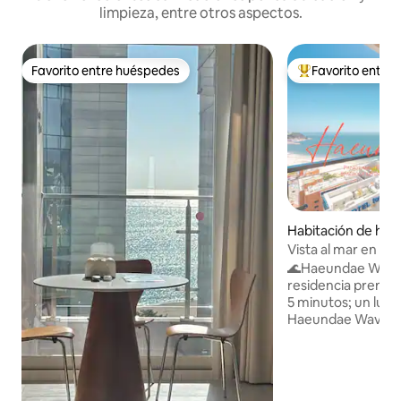
limpieza, entre otros aspectos.
Favorito entre huéspedes
Favorito entre
Favorito entre huéspedes
De los mejores en
Habitación de hot
ndae-gu
Vista al mar en H
de la playa Terra
🌊Haeundae Wave 
parejas, familiares
residencia premium Mar de Haeund
5 minutos; un lugar
Haeundae Wave, unidad
tu viaje sea aún má
hermoso Desde tu terraza privada,
puedes disfrutar de
frente a ti, y pue