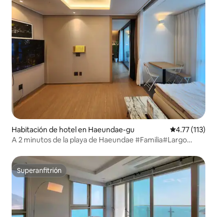
Habitación de hotel en Haeundae-gu
Calificación p
4.77 (113)
A 2 minutos de la playa de Haeundae #Familia#Largo
plazo#Popular en Haeundae#2 camas
Superanfitrión
Superanfitrión