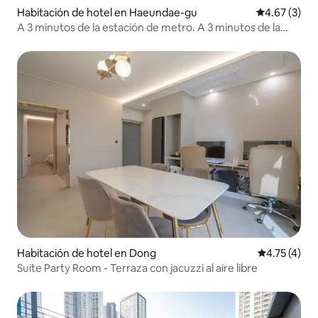
Habitación de hotel en Haeundae-gu
Calificación
4.67 (3)
A 3 minutos de la estación de metro. A 3 minutos de la
playa, en el centro de la zona comercial de Haeundae
Habitación de hotel en Dong
Calificación
4.75 (4)
Suite Party Room - Terraza con jacuzzi al aire libre