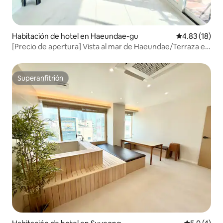
Habitación de hotel en Haeundae-gu
Calificación 
4.83 (18)
[Precio de apertura] Vista al mar de Haeundae/Terraza en
el último piso/A 5 minutos a pie de Haeundae/Opción de
piscina/Vista frontal al mar
Superanfitrión
Superanfitrión