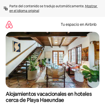
Ir
Parte del contenido se tradujo automáticamente. 
Mostrar 
al
en el idioma original
contenido
Tu espacio en Airbnb
Alojamientos vacacionales en hoteles
cerca de Playa Haeundae