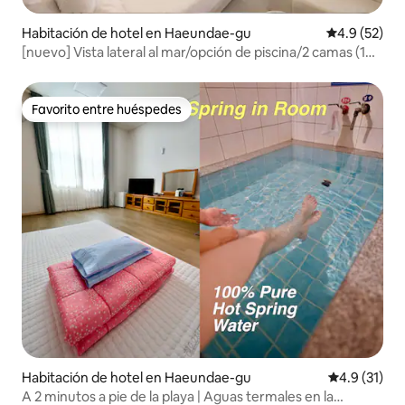
Habitación de hotel en Haeundae-gu
Calificación
4.9 (52)
[nuevo] Vista lateral al mar/opción de piscina/2 camas (1
doble 1 individual)/Haeundae Wave/Playa de
Haeundae/terraza/nuevo
Favorito entre huéspedes
Favorito entre huéspedes
Habitación de hotel en Haeundae-gu
Calificación
4.9 (31)
A 2 minutos a pie de la playa | Aguas termales en la