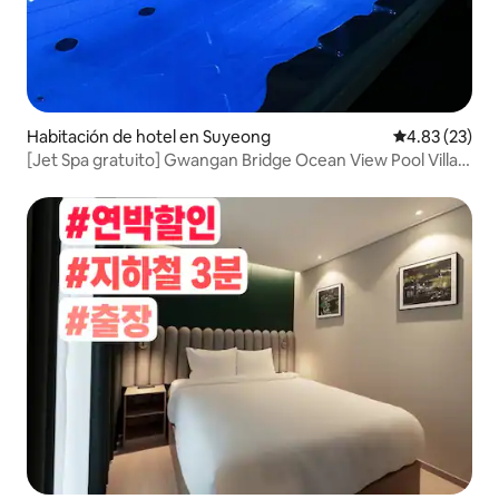
Habitación de hotel en Suyeong
Calificación 
4.83 (23)
[Jet Spa gratuito] Gwangan Bridge Ocean View Pool Villa
1001/ Gran piscina de spa / 30 segundos de la playa