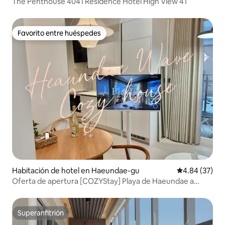
The Penthouse 4041 Residence Hotel High View 41
Favorito entre huéspedes
Favorito entre huéspedes
Habitación de hotel en Haeundae-gu
Calificación p
4.84 (37)
Oferta de apertura [COZYStay] Playa de Haeundae a
5 minutos / Caja fuerte disponible las 24 horas / Cafetera /
Todos los servicios / Terraza doble / Haeundae Wave
Superanfitrión
Superanfitrión