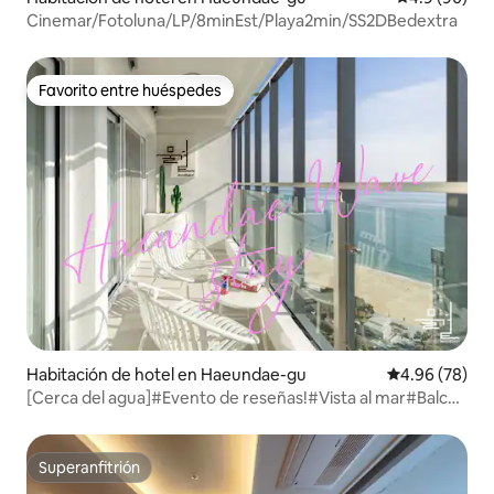
Cinemar/Fotoluna/LP/8minEst/Playa2min/SS2DBedextra
Favorito entre huéspedes
Favorito entre huéspedes
Habitación de hotel en Haeundae-gu
Calificación p
4.96 (78)
[Cerca del agua]#Evento de reseñas!#Vista al mar#Balcón
al aire libre#3 minutos de la playa#Alojamiento
acogedor#Alojamiento para parejas y familias#Ropa de
cama de hotel#Estacionamiento disponible
Superanfitrión
Superanfitrión