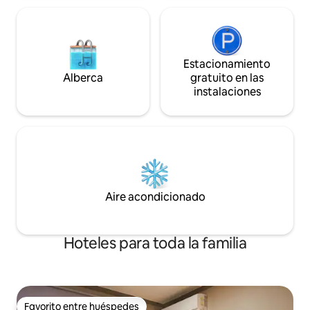
sea más profundo y hermoso.
Haeundae» A 8 minutos a pie de la
Información de la ubicación * A 5
salida 7
minutos a pie de la playa de arena blanca
de Haeundae * A 7 minutos a pie de la
estación de Haeundae *
Estacionamiento
Estacionamiento gratuito/Estación de
Alberca
gratuito en las
carga para vehículos eléctricos
instalaciones
(estacionamiento gratuito disponible,
pero fuera del estacionamiento cuando
está lleno/no se admite tarifa de
estacionamiento) * Ocupación: 3
personas recomendadas / Máximo 4
personas (3 adultos + 1 niño) Beneficios
del huésped * 20% de descuento en el
crucero por el río Haeundae
Aire acondicionado
Hoteles para toda la familia
Favorito entre huéspedes