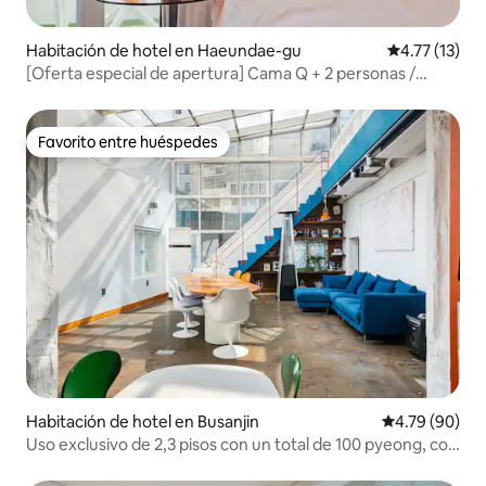
Habitación de hotel en Haeundae-gu
Calificación 
4.77 (13)
[Oferta especial de apertura] Cama Q + 2 personas /
bañera / decoración estilo hotel para 5 personas / vista
lateral de la ciudad / piso muy alto / a 3 minutos de
Haeundae
Favorito entre huéspedes
Favorito entre huéspedes
Habitación de hotel en Busanjin
Calificación p
4.79 (90)
Uso exclusivo de 2,3 pisos con un total de 100 pyeong, con
un atractivo salón en el tercer piso y una cocina en el
segundo piso, habitación privada ♡