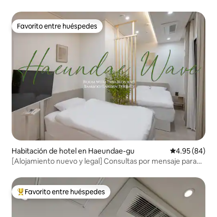
habitación (C5T11)
Favorito entre huéspedes
Favorito entre huéspedes
Habitación de hotel en Haeundae-gu
Calificación p
4.95 (84)
[Alojamiento nuevo y legal] Consultas por mensaje para
estancias prolongadas / Océano y bambú / Nuevo / A 3
minutos de la playa y a 7 minutos del mercado / 2 camas /
Almacenamiento de equipaje
Favorito entre huéspedes
De los mejores en Favorito entre huéspedes