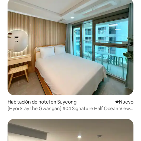
Habitación de hotel en Suyeong
Nuevo aloj
Nuevo
[Hyoi Stay the Gwangan] #04 Signature Half Ocean View
#All Guest Room Terrace #Yacht Discount