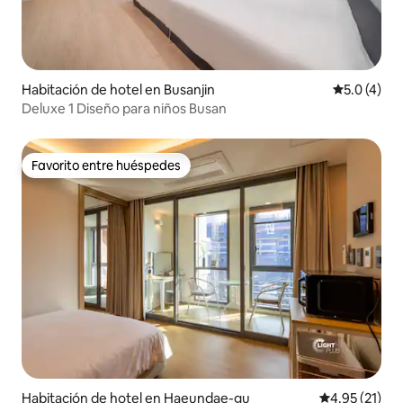
Habitación de hotel en Busanjin
Calificació
5.0 (4)
Deluxe 1 Diseño para niños Busan
Favorito entre huéspedes
Favorito entre huéspedes
Habitación de hotel en Haeundae-gu
Calificación 
4.95 (21)