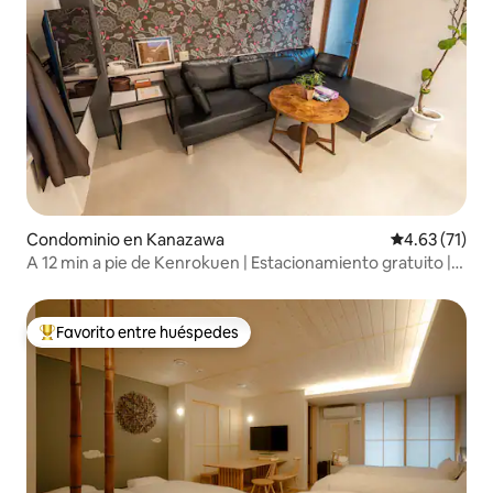
Condominio en Kanazawa
Calificación 
4.63 (71)
A 12 min a pie de Kenrokuen | Estacionamiento gratuito |
Máx. 5 personas
Favorito entre huéspedes
De los mejores en Favorito entre huéspedes