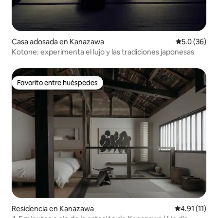
Casa adosada en Kanazawa
Calificación
5.0 (36)
Kotone: experimenta el lujo y las tradiciones japonesas
Favorito entre huéspedes
Favorito entre huéspedes
Residencia en Kanazawa
Calificación 
4.91 (11)