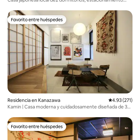
gratuito para 2 personas
Favorito entre huéspedes
Favorito entre huéspedes
Residencia en Kanazawa
Calificación p
4.93 (271)
Kamin | Casa moderna y cuidadosamente diseñada de 3
recámaras con estacionamiento
Favorito entre huéspedes
Favorito entre huéspedes