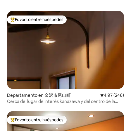
Favorito entre huéspedes
De los mejores en Favorito entre huéspedes
Departamento en 金沢市尾山町
Calificación pr
4.97 (246)
Cerca del lugar de interés kanazawa y del centro de la
ciudad.
Favorito entre huéspedes
De los mejores en Favorito entre huéspedes