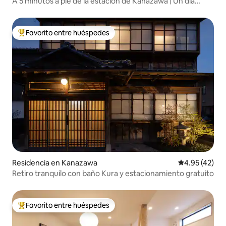
A 5 minutos a pie de la estación de Kanazawa | Un día
entre zen, artesanía y arte: alojamiento exclusivo para
grupos en un edificio entero | Haku_ma
Favorito entre huéspedes
De los mejores en Favorito entre huéspedes
Residencia en Kanazawa
Calificación 
4.95 (42)
Retiro tranquilo con baño Kura y estacionamiento gratuito
Favorito entre huéspedes
De los mejores en Favorito entre huéspedes