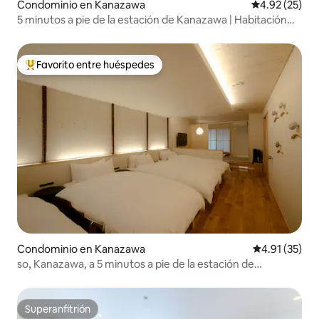
Condominio en Kanazawa
Calificación 
4.92 (25)
5 minutos a pie de la estación de Kanazawa | Habitación
privada moderna japonesa (con cocina/baño)
Favorito entre huéspedes
De los mejores en Favorito entre huéspedes
Condominio en Kanazawa
Calificación 
4.91 (35)
so, Kanazawa, a 5 minutos a pie de la estación de
Kanazawa | Hotel residencial de larga estancia,
departamento moderno de estilo japonés 1
Superanfitrión
Superanfitrión