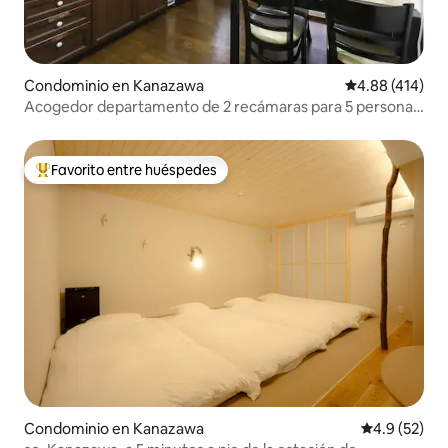
Condominio en Kanazawa
Calificación p
4.88 (414)
Acogedor departamento de 2 recámaras para 5 personas
| A 6 minutos a pie de la estación
Favorito entre huéspedes
De los mejores en Favorito entre huéspedes
Condominio en Kanazawa
Calificación
4.9 (52)