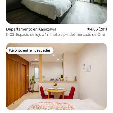
Departamento en Kanazawa
Calificación pr
4.86 (281)
[I-03] Espacio de lujo a 1 minuto a pie del mercado de Omi
Favorito entre huéspedes
Favorito entre huéspedes