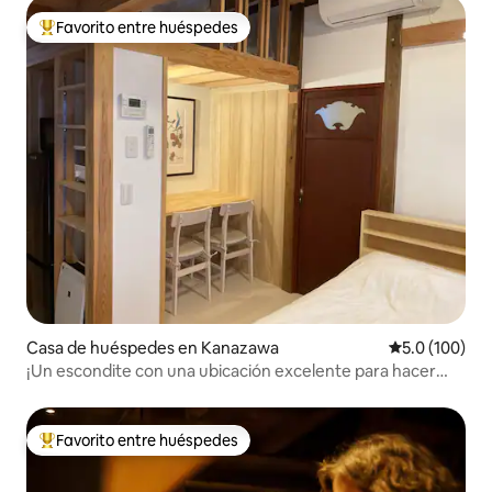
Favorito entre huéspedes
De los mejores en Favorito entre huéspedes
Casa de huéspedes en Kanazawa
Calificación 
5.0 (100)
¡Un escondite con una ubicación excelente para hacer
turismo en Kanazawa! (No se admiten hombres) Nesuto
Kanazawa Musashi
Favorito entre huéspedes
De los mejores en Favorito entre huéspedes