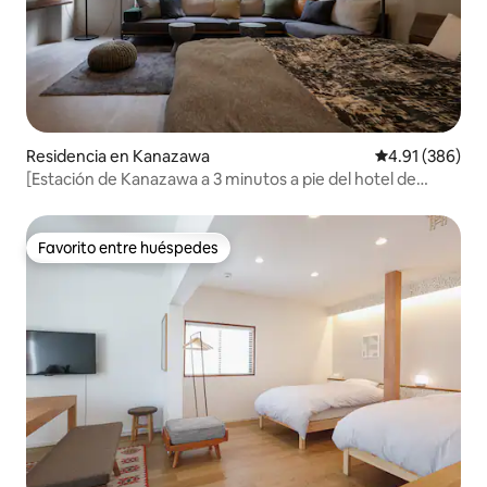
Residencia en Kanazawa
Calificación pr
4.91 (386)
[Estación de Kanazawa a 3 minutos a pie del hotel de
alquiler] 1 edificio 5LDK es privado, ¡así que todos se
divierten!
Favorito entre huéspedes
Favorito entre huéspedes