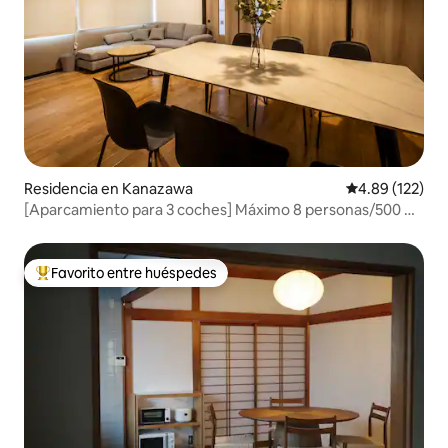
Residencia en Kanazawa
Calificación p
4.89 (122)
[Aparcamiento para 3 coches] Máximo 8 personas/500 m
de la calle Higashichaya/2 minutos de las aguas termales/3
minutos de la tienda/5 minutos del
supermercado/Alquiler de un edificio renovado
Favorito entre huéspedes
De los mejores en Favorito entre huéspedes