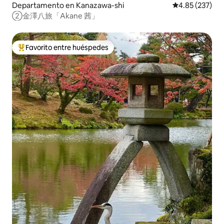
Departamento en Kanazawa-shi
Calificación pr
4.85 (237)
②金澤八旅「Akane 茜」
Favorito entre huéspedes
De los mejores en Favorito entre huéspedes