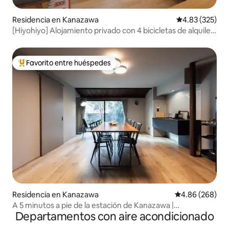
Residencia en Kanazawa
Calificación pr
4.83 (325)
[Hiyohiyo] Alojamiento privado con 4 bicicletas de alquiler
gratuitas y estacionamiento gratuito, a 5 minutos a pie de
Kenroku-en y del Castillo de Kanazawa
Favorito entre huéspedes
De los mejores en Favorito entre huéspedes
Residencia en Kanazawa
Calificación pr
4.86 (268)
A 5 minutos a pie de la estación de Kanazawa |
Departamentos con aire acondicionado
[Totalmente privado] Casa tradicional moderna de 4
dormitorios + 2 baños