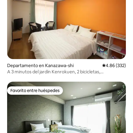
Departamento en Kanazawa-shi
Calificación pr
4.86 (332)
A 3 minutos del jardín Kenrokuen, 2 bicicletas,
aparcamiento
Favorito entre huéspedes
Favorito entre huéspedes