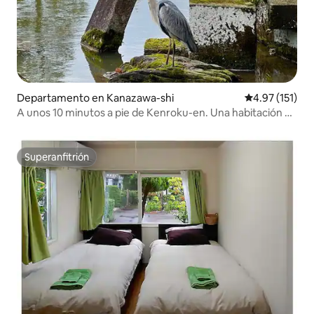
Departamento en Kanazawa-shi
Calificación p
4.97 (151)
A unos 10 minutos a pie de Kenroku-en. Una habitación en
un departamento ubicado en una tranquila zona
residencial, conveniente para hacer turismo
Superanfitrión
Superanfitrión