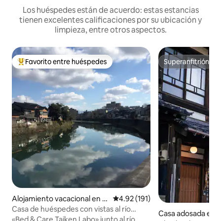
Los huéspedes están de acuerdo: estas estancias
tienen excelentes calificaciones por su ubicación y
limpieza, entre otros aspectos.
Favorito entre huéspedes
Superanfitrión
De los mejores en Favorito entre huéspedes
Superanfitrión
Alojamiento vacacional en K
Calificación promedio: 4.92 de 5
4.92 (191)
anazawa
Casa de huéspedes con vistas al río
Casa adosada en 
Kanzawa. Se puede disfrutar tanto con
«Bed & Care Taiken Labo» junto al río