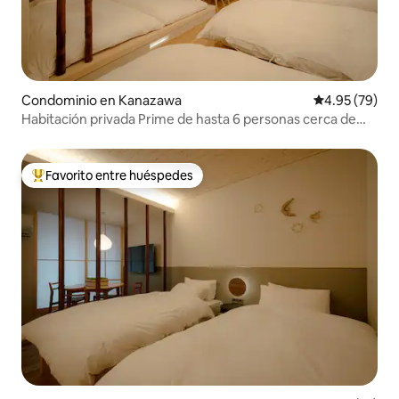
Condominio en Kanazawa
Calificación p
4.95 (79)
Habitación privada Prime de hasta 6 personas cerca de
Sta.
Favorito entre huéspedes
De los mejores en Favorito entre huéspedes