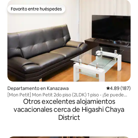
de Ishiura, Kenrokuen y el museo de arte.
Favorito entre huéspedes
Favorito entre huéspedes
Departamento en Kanazawa
Calificación pr
4.89 (187)
[Mon Petit] Mon Petit 2do piso (2LDK) 1 piso - ¡Se puede
Otros excelentes alojamientos
alquilar todo el piso y cargar vehículos eléctricos!
Estacionamiento cubierto
vacacionales cerca de Higashi Chaya
District