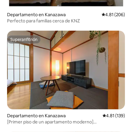
Departamento en Kanazawa
Calificación pr
4.81 (206)
Perfecto para familias cerca de KNZ
Superanfitrión
Superanfitrión
Departamento en Kanazawa
Calificación p
4.81 (139)
[Primer piso de un apartamento moderno]
Estacionamiento gratuito, a 5 minutos a pie del santuario