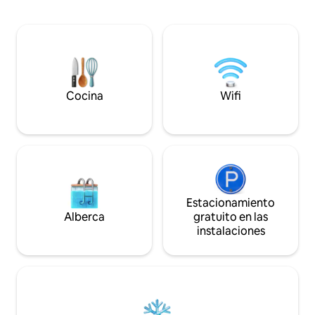
privada y una gran terraza con un bar. La
mañana, una piscin
cocina está totalmente equipada donde
ocio y siestas, un j
un chef puede preparar comidas
y mascotas jueguen
deliciosas (* cargo adicional). Se admiten
plazas para relaja
mascotas (* tarifa adicional). ¡RESERVA
al aire libre y comedor, 
para relajarte en un ambiente tranquilo,
relájate, explora, vive! *No se 
para una reunión o para organizar la
reservas de despe
Cocina
Wifi
mejor parte de la historia!
Estacionamiento
Alberca
gratuito en las
instalaciones