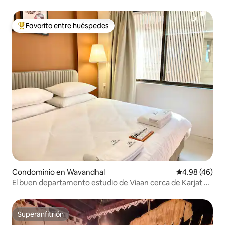
Favorito entre huéspedes
De los mejores en Favorito entre huéspedes
Condominio en Wavandhal
Calificación p
4.98 (46)
El buen departamento estudio de Viaan cerca de Karjat y
Chouk
Superanfitrión
Superanfitrión