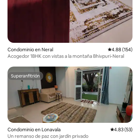
Condominio en Neral
Calificación pr
4.88 (154)
Acogedor 1BHK con vistas a la montaña Bhivpuri-Neral
Superanfitrión
Superanfitrión
Condominio en Lonavala
Calificación 
4.83 (53)
Un remanso de paz con jardín privado