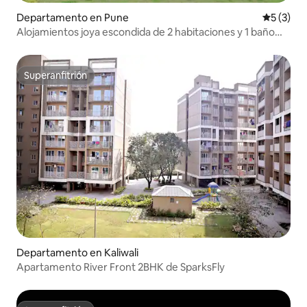
Departamento en Pune
Calificac
5 (3)
Alojamientos joya escondida de 2 habitaciones y 1 baño
con piscina privada
Superanfitrión
Superanfitrión
Departamento en Kaliwali
Apartamento River Front 2BHK de SparksFly