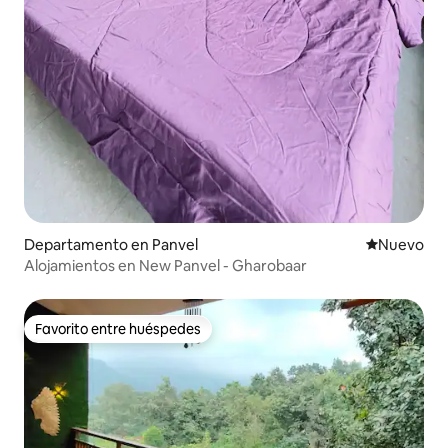
Departamento en Panvel
Nuevo aloj
Nuevo
Alojamientos en New Panvel - Gharobaar
Favorito entre huéspedes
Favorito entre huéspedes