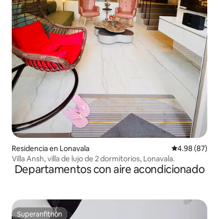
Residencia en Lonavala
Calificación p
4.98 (87)
Villa Ansh, villa de lujo de 2 dormitorios, Lonavala.
Departamentos con aire acondicionado
Superanfitrión
Superanfitrión