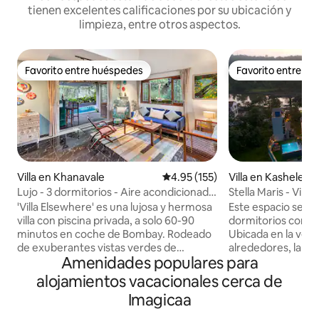
tienen excelentes calificaciones por su ubicación y
limpieza, entre otros aspectos.
Favorito entre huéspedes
Favorito entre h
Favorito entre huéspedes
Favorito entre h
Villa en Khanavale
Calificación promedio: 4.95 de 5
4.95 (155)
Villa en Kashele
Lujo - 3 dormitorios - Aire acondicionado
Stella Maris - Vill
- Villa con piscina - en Panvel
Karjat
'Villa Elsewhere' es una lujosa y hermosa
Este espacio sereno
villa con piscina privada, a solo 60-90
dormitorios con toq
minutos en coche de Bombay. Rodeado
Ubicada en la vege
de exuberantes vistas verdes de
alrededores, la vill
Amenidades populares para
campos, colinas y sonidos de la
atardecer cada no
naturaleza. La villa tiene 3 dormitorios
y hermosa pintura. Cuenta con 
alojamientos vacacionales cerca de
con aire acondicionado en suite, una
Machan para disfru
Imagicaa
gran sala de estar con aire
mañana, una enorm
acondicionado que se abre a una piscina
para una barbacoa 