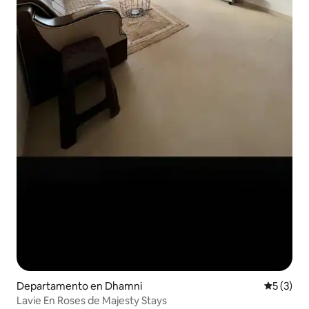
Departamento en Dhamni
Calificac
5 (3)
Lavie En Roses de Majesty Stays