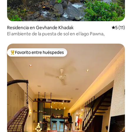
Residencia en Gevhande Khadak
Calificaci
5 (11)
El ambiente de la puesta de sol en el lago Pawna,
Favorito entre huéspedes
De los mejores en Favorito entre huéspedes