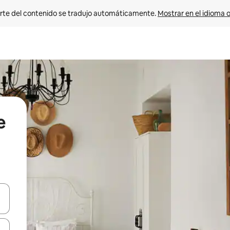
rte del contenido se tradujo automáticamente. 
Mostrar en el idioma o
e
vegar usando las teclas de las flechas hacia arriba y hacia abajo, o b