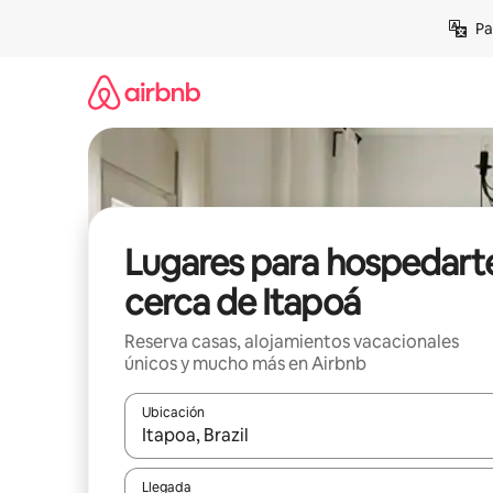
Ir
Pa
al
contenido
Lugares para hospedart
cerca de Itapoá
Reserva casas, alojamientos vacacionales
únicos y mucho más en Airbnb
Ubicación
Cuando los resultados estén disponibles, podrás na
Llegada