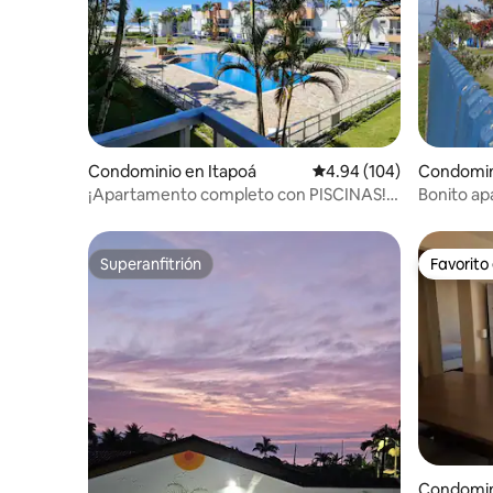
Condominio en Itapoá
Calificación promedio: 
4.94 (104)
Condomin
¡Apartamento completo con PISCINAS!
Bonito ap
"Pie en la arena"
playa
Superanfitrión
Favorito
Superanfitrión
Favorito
Condomin