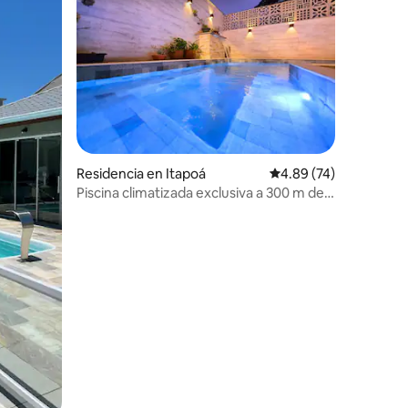
Residencia en Itapoá
Calificación promedio:
4.89 (74)
Piscina climatizada exclusiva a 300 m del
mar
iones