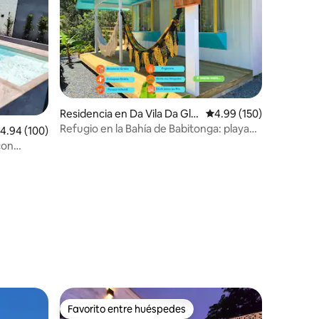
Residencia en Da Vila Da Gló
Calificación promedio: 
4.99 (150)
ria
Refugio en la Bahía de Babitonga: playa
alificación promedio: 4.94 de 5; 100 evaluaciones
4.94 (100)
kayaks y +
iones
Favorito entre huéspedes
re huéspedes
Favorito entre huéspedes