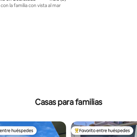
on la familia con vista al mar
 4.89 de 5; 45 evaluaciones
Casas para familias
 entre huéspedes
Favorito entre huéspedes
 entre huéspedes
De los mejores en Favorito ent