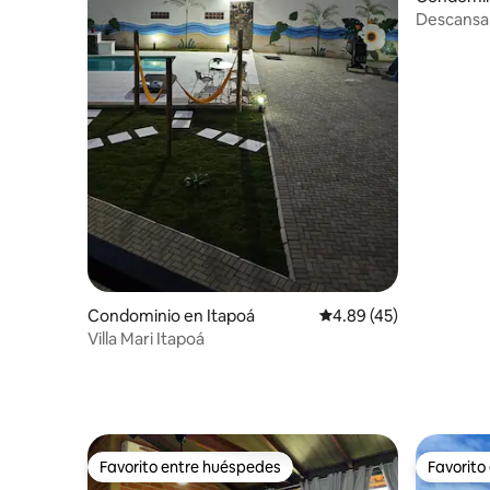
Descansa c
Condominio en Itapoá
Calificación promedio:
4.89 (45)
Villa Mari Itapoá
Favorito entre huéspedes
Favorito
Favorito entre huéspedes
Favorito