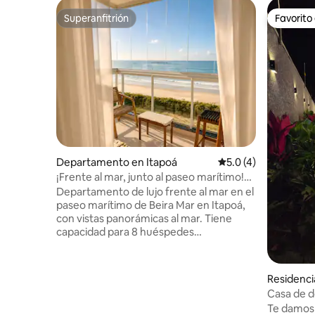
Superanfitrión
Favorito
Superanfitrión
Favorito
Departamento en Itapoá
Calificación promedi
5.0 (4)
¡Frente al mar, junto al paseo marítimo!
Centro de Itapoá-SC
Departamento de lujo frente al mar en el
paseo marítimo de Beira Mar en Itapoá,
con vistas panorámicas al mar. Tiene
capacidad para 8 huéspedes
cómodamente en 3 recámaras, 1 de las
cuales tiene baño privado. Cuenta con
aire acondicionado en la sala y en todas
Residenci
las recámaras, una cocina completa y
Casa de d
equipada, un lavavajillas, una parrilla para
climatiza
Te damos 
asar en el balcón y 2 lugares de