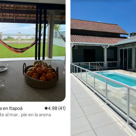
 4.9 de 5; 107 evaluaciones
a en Itapoá
Calificación promedio: 4.98 de 5; 41 evaluac
4.98 (41)
e al mar.. pie en la arena