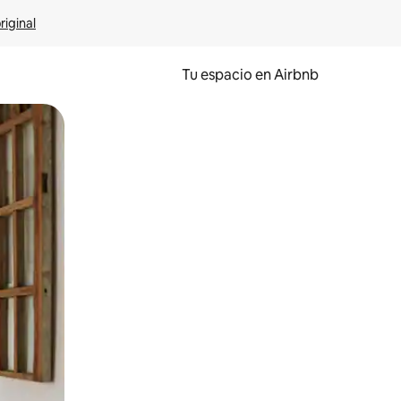
riginal
Tu espacio en Airbnb
ien tocando y deslizando la pantalla.