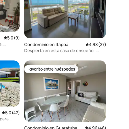
Calificación promedio: 5.0 de 5; 9 evaluaciones
5.0 (9)
a,
Condominio en Itapoá
Calificación promedio:
4.93 (27)
iones
Despierta en esta casa de ensueño |
Frente al mar
Favorito entre huéspedes
re huéspedes
Favorito entre huéspedes
Calificación promedio: 5.0 de 5; 42 evaluaciones
5.0 (42)
 para
iones
Condominio en Guaratuba
Calificación promedio:
4.96 (46)