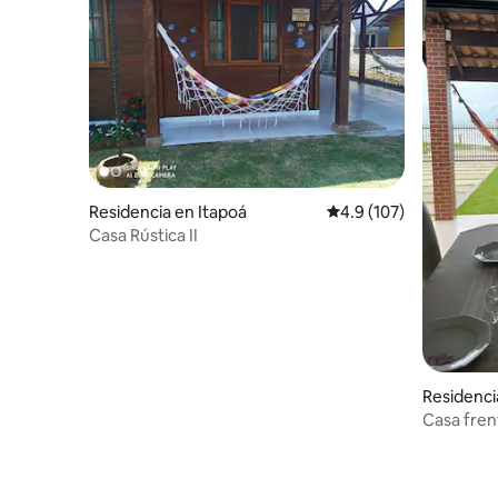
Residencia en Itapoá
Calificación promedio:
4.9 (107)
Casa Rústica II
Residenci
Casa frent