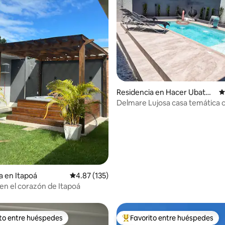
4.88 de 5; 101 evaluaciones
Residencia en Hacer Ubatub
C
a
Delmare Lujosa casa temática con
piscina en SFS
a en Itapoá
Calificación promedio: 4.87 de 5; 135 evaluac
4.87 (135)
en el corazón de Itapoá
ito entre huéspedes
Favorito entre huéspedes
ejores en Favorito entre huéspedes
De los mejores en Favorito ent