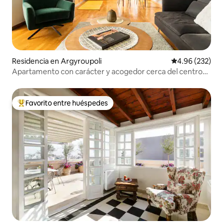
Residencia en Argyroupoli
Calificación pr
4.96 (232)
Apartamento con carácter y acogedor cerca del centro
de Atenas
Favorito entre huéspedes
De los mejores en Favorito entre huéspedes