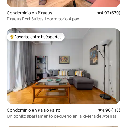
Condominio en Piraeus
Calificación pr
4.92 (670)
Piraeus Port Suites 1 dormitorio 4 pax
Favorito entre huéspedes
De los mejores en Favorito entre huéspedes
Condominio en Palaio Faliro
Calificación p
4.96 (118)
Un bonito apartamento pequeño en la Riviera de Atenas.