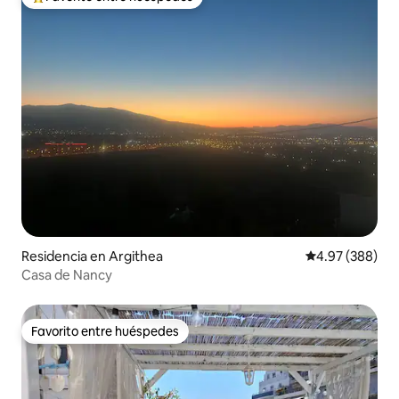
De los mejores en Favorito entre huéspedes
Residencia en Argithea
Calificación pr
4.97 (388)
Casa de Nancy
Favorito entre huéspedes
Favorito entre huéspedes