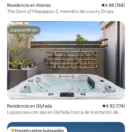
Residencia en Atenas
Calificación pr
4.98 (168)
The Gem of Filopappou 2, miembro de Luxury Drops
Superanfitrión
Superanfitrión
Residencia en Glyfada
Calificación p
4.92 (174)
Lujosa casa con spa en Glyfada (cerca de la estación de
metro) C8
Favorito entre huéspedes