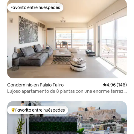
Favorito entre huéspedes
Favorito entre huéspedes
Condominio en Palaio Faliro
Calificación pr
4.96 (146)
Lujoso apartamento de 8 plantas con una enorme terraza
con vistas al mar.
Favorito entre huéspedes
De los mejores en Favorito entre huéspedes