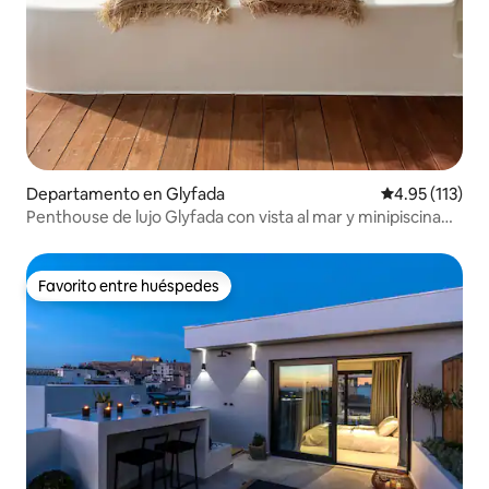
Departamento en Glyfada
Calificación p
4.95 (113)
Penthouse de lujo Glyfada con vista al mar y minipiscina
privada
Favorito entre huéspedes
Favorito entre huéspedes