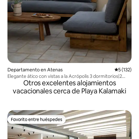
Departamento en Atenas
Calificació
5 (132)
Elegante ático con vistas a la Acrópolis 3 dormitorios|2
Otros excelentes alojamientos
baños
vacacionales cerca de Playa Kalamaki
Favorito entre huéspedes
Favorito entre huéspedes