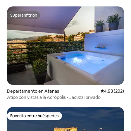
Superanfitrión
Superanfitrión
Departamento en Atenas
Calificación pr
4.93 (202)
Ático con vistas a la Acrópolis • Jacuzzi privado
Favorito entre huéspedes
Favorito entre huéspedes