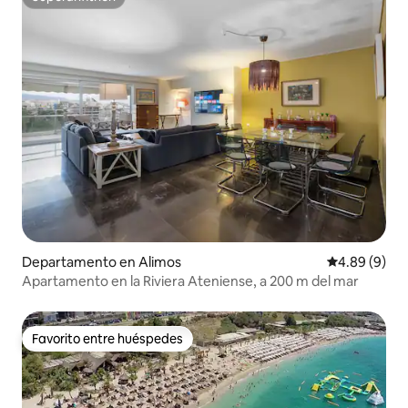
Superanfitrión
Departamento en Alimos
Calificación
4.89 (9)
Apartamento en la Riviera Ateniense, a 200 m del mar
Favorito entre huéspedes
Favorito entre huéspedes