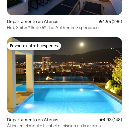
Departamento en Atenas
Calificación pr
4.95 (296)
Hub Suites* Suite 5* The Authentic Experience
Favorito entre huéspedes
Favorito entre huéspedes
Departamento en Atenas
Calificación pr
4.93 (148)
Ático en el monte Licabeto, piscina en la azotea