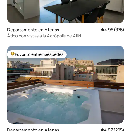
Departamento en Atenas
Calificación pr
4.95 (375)
Ático con vistas a la Acrópolis de Aliki
Favorito entre huéspedes
De los mejores en Favorito entre huéspedes
Departamento en Atenas
Calificación pr
4.87 (205)