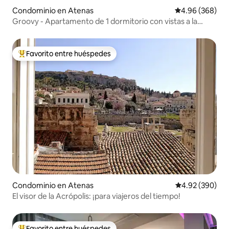
Condominio en Atenas
Calificación pr
4.96 (368)
Groovy - Apartamento de 1 dormitorio con vistas a la
Acrópolis
Favorito entre huéspedes
De los mejores en Favorito entre huéspedes
Condominio en Atenas
Calificación pr
4.92 (390)
El visor de la Acrópolis: ¡para viajeros del tiempo!
Favorito entre huéspedes