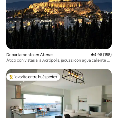
Departamento en Atenas
Calificación pr
4.96 (158)
Ático con vistas a la Acrópolis, jacuzzi con agua caliente y
parking
Favorito entre huéspedes
De los mejores en Favorito entre huéspedes