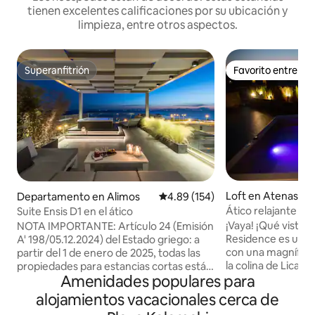
tienen excelentes calificaciones por su ubicación y
limpieza, entre otros aspectos.
Superanfitrión
Favorito entre h
Superanfitrión
Favorito entre h
Loft en Atenas
Departamento en Alimos
Calificación promedio: 4.89 de 5
4.89 (154)
Ático relajante con
Suite Ensis D1 en el ático
jacuzzi
¡Vaya! ¡Qué vistas!
NOTA IMPORTANTE: Artículo 24 (Emisión
Residence es un át
A' 198/05.12.2024) del Estado griego: a
con una magnífica 
partir del 1 de enero de 2025, todas las
la colina de Licabe
propiedades para estancias cortas están
Amenidades populares para
Atenas. ¡Un espa
sujetas al Impuesto de Resiliencia ante la
único en una ubic
Crisis Climática. El huésped está obligado
alojamientos vacacionales cerca de
diseño moderno! Disfruta de una botella
a pagar a su llegada (con tarjeta o en