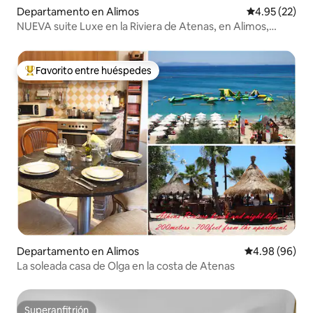
Departamento en Alimos
Calificación 
4.95 (22)
NUEVA suite Luxe en la Riviera de Atenas, en Alimos,
cerca de la playa
Favorito entre huéspedes
De los mejores en Favorito entre huéspedes
Departamento en Alimos
Calificación p
4.98 (96)
La soleada casa de Olga en la costa de Atenas
Superanfitrión