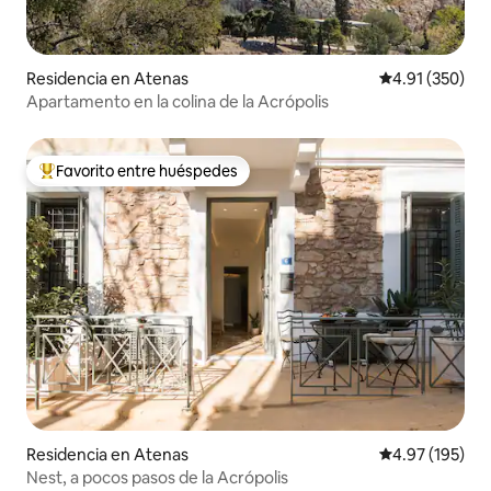
Residencia en Atenas
Calificación p
4.91 (350)
Apartamento en la colina de la Acrópolis
Favorito entre huéspedes
De los mejores en Favorito entre huéspedes
Residencia en Atenas
Calificación p
4.97 (195)
Nest, a pocos pasos de la Acrópolis