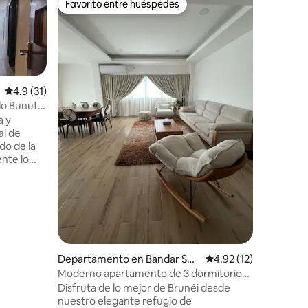
Favorito entre huéspedes
Favorit
Favorito entre huéspedes
Favorit
egawan
Alojamie
Fácilmen
apartame
acondicionado y 
en auto 
Coffee Be
Ubicació
Calificación promedio: 4.9 de 5; 31 evaluaciones
4.9 (31)
cercanas. El parque Jerudong está a 
do Bunut
10 minut
puestos 
a y
aquí. A 5 minutos a pie cuesta abajo y a la
al de
iones
derecha h
do de la
tarifa de 
nte lo
en llegar
variedad
tráfico y 
pequeñas
el famoso
utos en
 sus
us
Departamento en Bandar Seri
Calificación promedio
4.92 (12)
a para
Begawan
Moderno apartamento de 3 dormitorios
ilizamos
en el corazón de Gadong
Disfruta de lo mejor de Brunéi desde
 autónomas
nuestro elegante refugio de