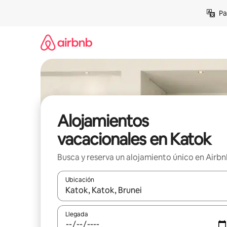
Ir
Pa
al
contenido
Alojamientos
vacacionales en Katok
Busca y reserva un alojamiento único en Airb
Ubicación
Cuando los resultados estén disponibles, podrás na
Llegada