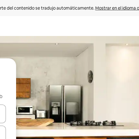
rte del contenido se tradujo automáticamente. 
Mostrar en el idioma o
nb
vegar usando las teclas de las flechas hacia arriba y hacia abajo, o b