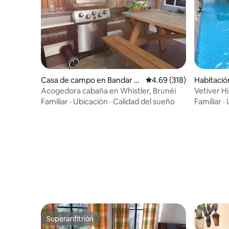
Casa de campo en Bandar S
Calificación promedio: 
4.69 (318)
Habitació
eri Begawan
r Seri Be
Acogedora cabaña en Whistler, Brunéi
Vetiver Hil
Familiar
·
Ubicación
·
Calidad del sueño
Familiar
·
Superanfitrión
Superanfitrión