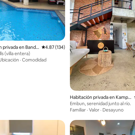
4.69 de 5; 318 evaluaciones
n privada en Banda
Calificación promedio: 4.87 de 5; 134 evaluac
4.87 (134)
gawan
ls (villa entera)
Ubicación
·
Comodidad
Habitación privada en Kampu
ng Sungai Matan
Embun, serenidad junto al río.
Familiar
·
Valor
·
Desayuno