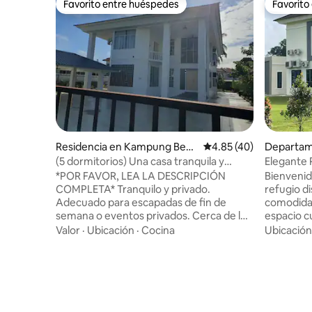
Favorito entre huéspedes
Favorito
Favorito entre huéspedes
Favorito
Residencia en Kampung Beba
Calificación promedio:
4.85 (40)
Departam
tik
mapas
(5 dormitorios) Una casa tranquila y
Elegante 
privada
estilo y 
*POR FAVOR, LEA LA DESCRIPCIÓN
Bienvenid
COMPLETA* Tranquilo y privado.
refugio di
Adecuado para escapadas de fin de
comodidad y la
semana o eventos privados. Cerca de los
espacio c
servicios. Servicio de transporte desde y
interiore
Valor
·
Ubicación
·
Cocina
Ubicación
hacia el aeropuerto disponible. Por favor,
relajante
indica el número correcto de huéspedes
simplemen
durante la reservación para que
tranquilo. En el exterior, el amplio pati
podamos preparar camas adicionales y
ofrece un
artículos de tocador según sea necesario
el café po
😊 Para uso en eventos, por favor, indica
la noche 