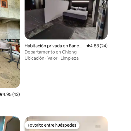
iones
Habitación privada en Bandar
Calificación promedio:
4.83 (24)
Seri Begawan
Departamento en Chieng
Ubicación
·
Valor
·
Limpieza
Calificación promedio: 4.95 de 5; 42 evaluaciones
4.95 (42)
Favorito entre huéspedes
Favorito entre huéspedes