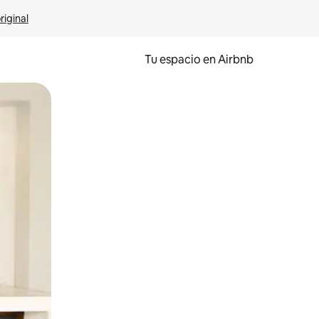
riginal
Tu espacio en Airbnb
ien tocando y deslizando la pantalla.