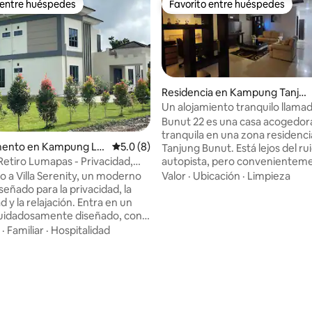
 entre huéspedes
Favorito entre huéspedes
 entre huéspedes
Favorito entre huéspedes
Residencia en Kampung Tanjon
g Bunut
Un alojamiento tranquilo llama
22
Bunut 22 es una casa acogedor
tranquila en una zona residenci
 4.85 de 5; 40 evaluaciones
ento en Kampung Lu
Calificación promedio: 5.0 de 5; 8 evaluac
5.0 (8)
Tanjung Bunut. Está lejos del rui
autopista, pero convenienteme
Retiro Lumapas - Privacidad,
suficientemente cerca de una 
comodidad
Valor
·
Ubicación
·
Limpieza
o a Villa Serenity, un moderno
de restaurantes, cafeterías y 
señado para la privacidad, la
tiendas. ¡Tampoco está lejos d
 relajación. Entra en un
Parque Jerudong, a solo 10 min
uidadosamente diseñado, con
auto! La casa tiene capacidad para seis
s acogedores y un ambiente
·
Familiar
·
Hospitalidad
huéspedes cómodamente, con
, perfecto para desconectar o
interiores 100% amueblados y s
te disfrutar de un refugio
amenidades. La cocina está list
o
usar. Para mayor comodidad, ut
 entorno acogedor para tomar
un sistema de llegada y salida
r la mañana o para relajarse por
sin contacto.
con una suave iluminación