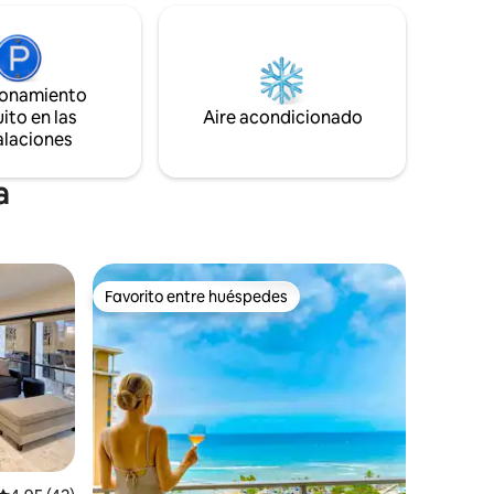
donde el hotel cobra $ 45 por día. El
centro vacacional más hermoso y la
cién
habitación de invitados en Ko Olina, justo
s camas,
en la playa, en una pintoresca laguna. A
cionado,
30 minutos del aeropuerto y Honolulu. *
ionamiento
lar,
Wifi gratuito, aparcamiento gratuito.
ito en las
Aire acondicionado
 del hotel,
alaciones
e tus
a
Favorito entre huéspedes
Favorito entre huéspedes