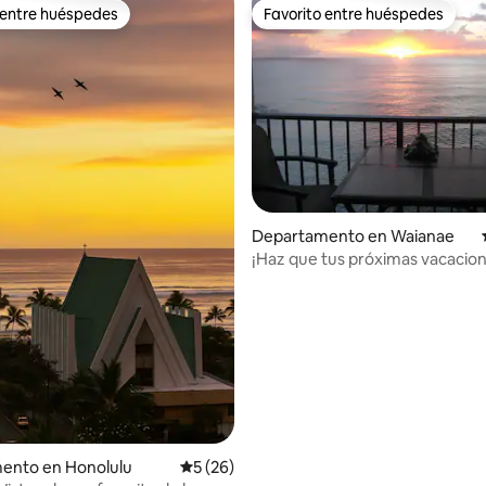
 entre huéspedes
Favorito entre huéspedes
 entre huéspedes
Favorito entre huéspedes
 4.97 de 5; 61 evaluaciones
Departamento en Waianae
¡Haz que tus próximas vacacio
un paraíso! ¡Estacionamiento gr
ento en Honolulu
Calificación promedio: 5 de 5; 26 evaluac
5 (26)