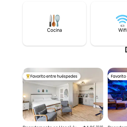
en la sala
de 65 pulgadas con Apple TV. Relájate en
completa
la piscina o explora las tiendas,
necesario
restaurantes y playas de clase mundial
bebidas y 
cercanas. Con una cama tamaño queen
minutos a 
y un sofá cama, es perfecto para parejas
APARCAMI
o familias. Reserva hoy tu pedacito de
Cocina
Wifi
TARIFAS
paraíso y descubre la esencia del lujo de
Cerca de 
la isla de Waikiki.
Favorito entre huéspedes
Favorito
De los mejores en Favorito entre huéspedes
Favorito