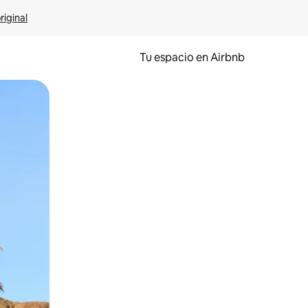
riginal
Tu espacio en Airbnb
ien tocando y deslizando la pantalla.