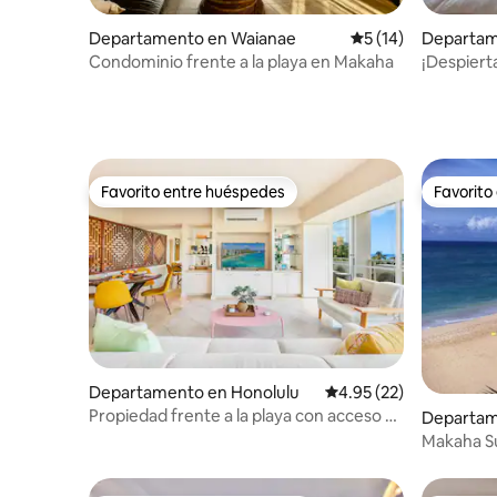
Departamento en Waianae
Calificación promed
5 (14)
Departam
Condominio frente a la playa en Makaha
¡Despierta
Departam
estaciona
Favorito entre huéspedes
Favorito
Favorito entre huéspedes
Favorito
Departamento en Honolulu
Calificación promedio:
4.95 (22)
Propiedad frente a la playa con acceso a
Departam
la arena en la costa de Waikiki
Makaha S