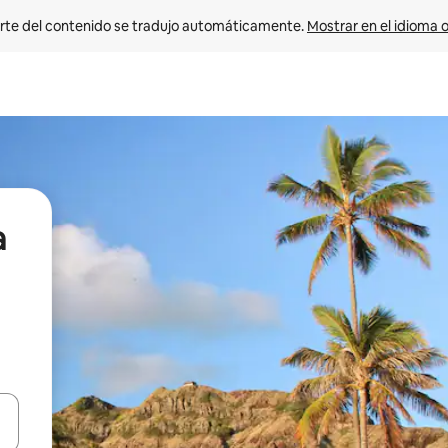
rte del contenido se tradujo automáticamente. 
Mostrar en el idioma o
a
vegar usando las teclas de las flechas hacia arriba y hacia abajo, o b