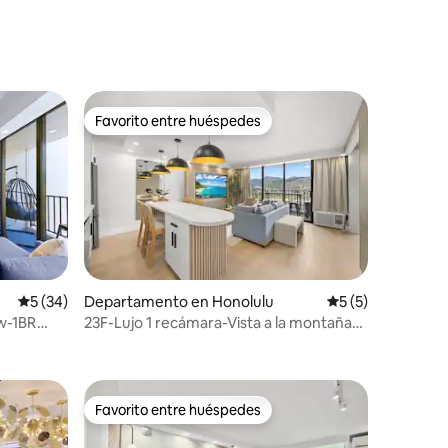
Favorito entre huéspedes
re huéspedes
Favorito entre huéspedes
Calificación promedio: 5 de 5; 34 evaluaciones
5 (34)
Departamento en Honolulu
Calificación prom
5 (5)
w-1BR
23F-Lujo 1 recámara-Vista a la montaña-
iones
nto
Estacionamiento gratuito con alberca
Favorito entre huéspedes
Favorito entre huéspedes