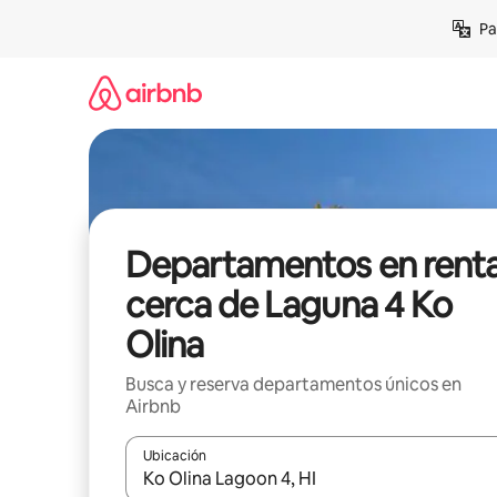
Ir
Pa
al
contenido
Departamentos en rent
cerca de Laguna 4 Ko
Olina
Busca y reserva departamentos únicos en
Airbnb
Ubicación
Cuando los resultados estén disponibles, podrás na