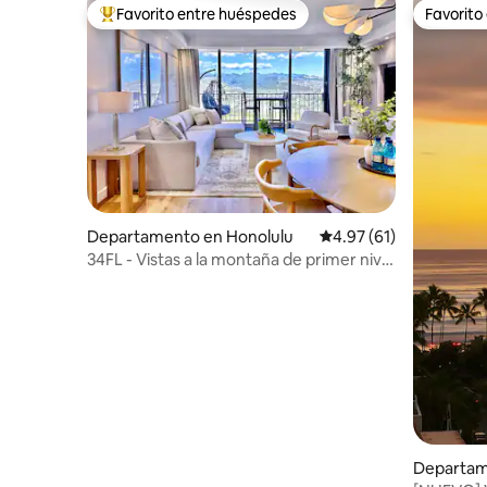
Favorito entre huéspedes
Favorito
De los mejores en Favorito entre huéspedes
Favorito
Departamento en Honolulu
Calificación promedio:
4.97 (61)
34FL - Vistas a la montaña de primer nivel
1 dormitorio - Waikiki con
estacionamiento
Departam