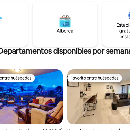
 de estar. La cocina está
a restaurantes, tiendas y
mente equipada con todo lo
entretenimiento. Este ático re
 para preparar comidas,
reformado cuenta con cómoda
aperitivos. Está a solo 4
lavandería interna, aire acondi
pie de la playa. Hay 1 plaza de
Estac
un lanai con una vista espectacu
ENTO GRATUITO y no hay
Alberca
gratu
acceso a la piscina y al gimnasio
 DEL CENTRO VACACIONAL.
inst
y mucho más. ¡Las vacaciones d
tiendas y comida.
sueños te esperan!
Departamentos disponibles por seman
 entre huéspedes
Favorito entre huéspedes
 entre huéspedes
Favorito entre huéspedes