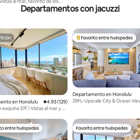
stas al mar, favorito de los
Departamentos con jacuzzi
, 1 dormitorio en Waikiki
itrión
Favorito entre huéspedes
itrión
De los mejores en Favorito ent
Departamento en Honolulu
29FL-Upscale City & Ocean Vie
: 4.9 de 5; 62 evaluaciones
ento en Honolulu
Calificación promedio: 4.93 de 5; 129 evaluac
4.93 (129)
Condominio con estacionamie
 esquina 37F | Vistas al mar y a
 Head
ito entre huéspedes
Favorito entre huéspedes
ejores en Favorito entre huéspedes
Favorito entre huéspedes