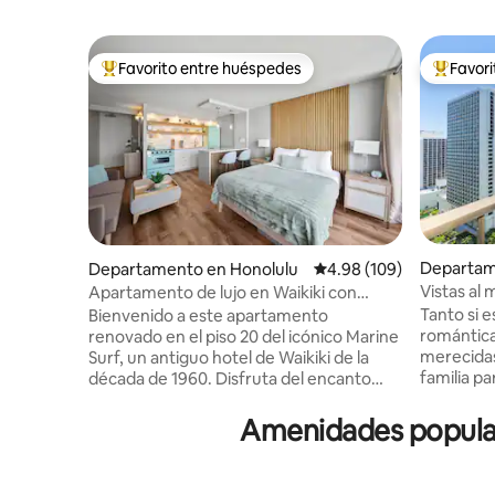
Favorito entre huéspedes
Favor
De los mejores en Favorito entre huéspedes
De los m
Departam
Departamento en Honolulu
Calificación promedio: 
4.98 (109)
Vistas al 
Apartamento de lujo en Waikiki con
aparcamie
encanto retro y aparcamiento
Tanto si 
Bienvenido a este apartamento
GRATUITO
romántic
renovado en el piso 20 del icónico Marine
merecidas
Surf, un antiguo hotel de Waikiki de la
familia p
década de 1960. Disfruta del encanto
en un piso
vintage con lujo moderno, que incluye
todos los 
vista parcial al mar, aparcamiento
Amenidades popular
CAMA TIPO
subterráneo GRATUITO, internet
padres, m
ultrarrápido de 1 gigabitio, aire
comparte
acondicionado y un televisor inteligente