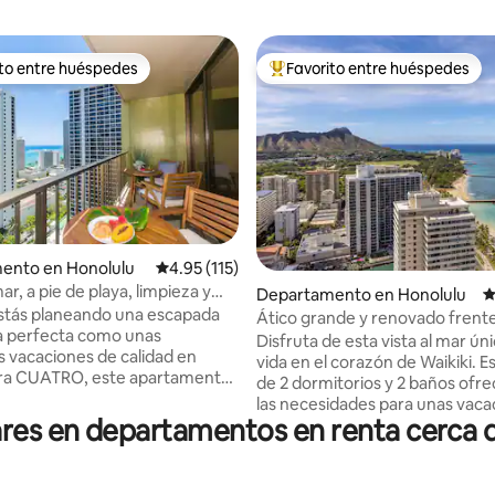
ito entre huéspedes
Favorito entre huéspedes
ejores en Favorito entre huéspedes
De los mejores en Favorito ent
ento en Honolulu
Calificación promedio: 4.95 de 5; 115 evaluac
4.95 (115)
4.98 de 5; 109 evaluaciones
mar, a pie de playa, limpieza y
Departamento en Honolulu
C
nto gratis, cocina
estás planeando una escapada
Ático grande y renovado frente
a perfecta como unas
en Waikiki
Disfruta de esta vista al mar úni
 vacaciones de calidad en
vida en el corazón de Waikiki. E
ara CUATRO, este apartamento
de 2 dormitorios y 2 baños ofr
 alto con vistas al mar cumple
las necesidades para unas vaca
requisitos. El dormitorio con la
es en departamentos en renta cerca d
hawaianas perfectas, ¡incluido e
 KING es ideal para los
ESTACIONAMIENTO GRATUITO!
ientras que los niños
enfrente de la mundialmente 
n el SOFÁ CAMA TIPO QUEEN
playa de Waikiki, tienes fácil ac