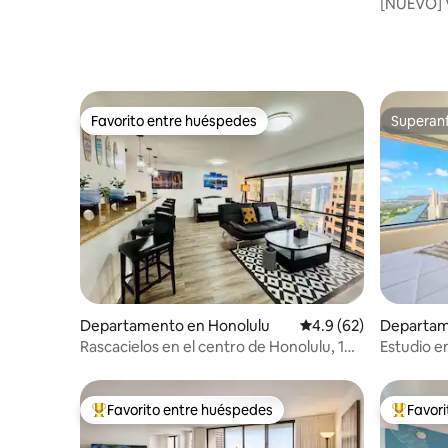
[NUEVO] Vi
huéspedes
Favorito entre huéspedes
Superanf
Favorito entre huéspedes
Superanf
Departamento en Honolulu
Calificación promedio
4.9 (62)
Departam
Rascacielos en el centro de Honolulu, 1
Estudio en
recámara ｜Estacionamiento gratuito｜
Diamond
Vista
Favorito entre huéspedes
Favor
De los mejores en Favorito entre huéspedes
De los m