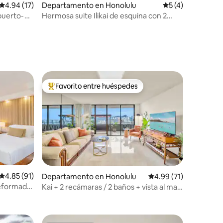
Calificación promedio: 4.94 de 5; 17 evaluaciones
4.94 (17)
Departamento en Honolulu
Calificación prom
5 (4)
 puerto-
Hermosa suite Ilikai de esquina con 2
iones
recámaras y 2 baños en Waikiki
Favorito entre huéspedes
De los mejores en Favorito entre huéspedes
Calificación promedio: 4.85 de 5; 91 evaluaciones
4.85 (91)
Departamento en Honolulu
Calificación promedio:
4.99 (71)
reformado
Kai + 2 recámaras / 2 baños + vista al mar
iones
ra 8
/ a la dársena + estacionamiento +
lavadora y secadora