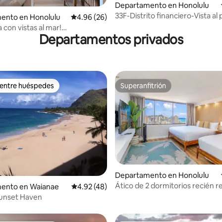
Departamento en Honolulu
33F-Distrito financiero-Vista al
io: 5 de 5; 14 evaluaciones
ento en Honolulu
Calificación promedio: 4.96 de 5; 26 evaluac
4.96 (26)
1BR con estacionamiento
 con vistas al mar!
Departamentos privados
ento de 2 camas queen con
miento gratuito
 entre huéspedes
Superanfitrión
 entre huéspedes
Superanfitrión
 4.95 de 5; 22 evaluaciones
Departamento en Honolulu
Ático de 2 dormitorios recién 
ento en Waianae
Calificación promedio: 4.92 de 5; 48 evaluac
4.92 (48)
con vistas al mar y capacidad pa
unset Haven
personas