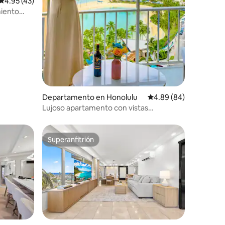
iones
Calificación promedio: 4.95 de 5; 43 evaluaciones
4.95 (43)
miento
Departamento en Honolulu
Calificación promedio:
4.89 (84)
Lujoso apartamento con vistas
panorámicas a la playa y aparcamiento
gratuito.
Superanfitrión
Superanfitrión