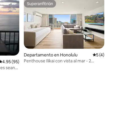
Superanfitrión
Superanfitrión
Departamento en Honolulu
Calificación prom
5 (4)
Penthouse Ilikai con vista al mar - 2
Calificación promedio: 4.95 de 5; 95 evaluaciones
4.95 (95)
recámaras, aire acondicionado,
nes sean
lavadora/secadora
atuito!
iones