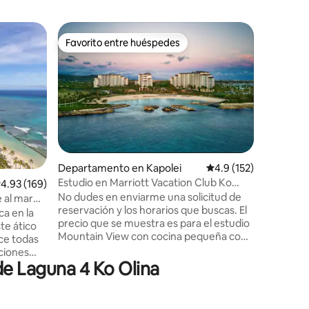
Departam
Favorito entre huéspedes
Favorit
re huéspedes
Favorito entre huéspedes
Favorit
*Frente a
Ilikai Mar
Bienvenid
que ofrec
y puestas
distancia
busques a
relajació
mientras 
noche, d
iones
Departamento en Kapolei
Calificación promedio
4.9 (152)
fuegos ar
Estudio en Marriott Vacation Club Ko
alificación promedio: 4.93 de 5; 169 evaluaciones
4.93 (169)
Estamos 
Olina
No dudes en enviarme una solicitud de
recomend
 al mar
reservación y los horarios que buscas. El
playas y 
ca en la
precio que se muestra es para el estudio
estancia 
ste ático
Mountain View con cocina pequeña con
¡Reserva 
ece todas
capacidad para 4 personas, 1 cama
escapada 
ciones
tamaño king y un sofá cama. El precio es
e Laguna 4 Ko Olina
l
superior a la mitad del costo si reservas
 Ubicado
directamente con el hotel. También
famosa
incluye estacionamiento GRATUITO
ceso a pie