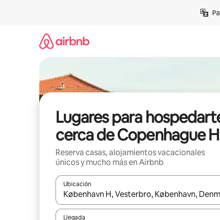
Ir
Pa
al
contenido
Lugares para hospedart
cerca de Copenhague H
Reserva casas, alojamientos vacacionales
únicos y mucho más en Airbnb
Ubicación
Cuando los resultados estén disponibles, podrás na
Llegada