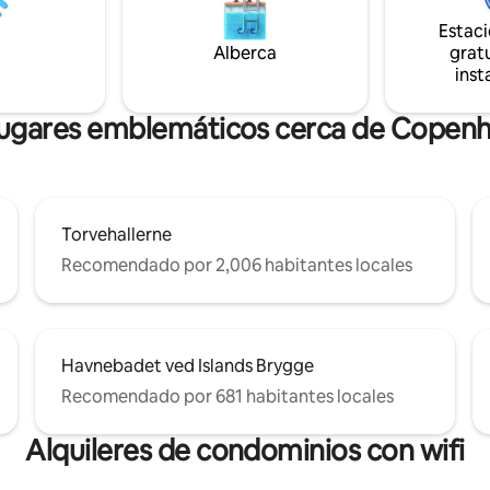
panorámicas, un jacuzzi, sauna,
tes y a lugares de interés
Estac
aire libre, comedor y sala de es
Alberca
gratu
completan este lujoso refugio 
 opcionales como traslados al
el animado Nørrebro.
inst
o y transporte privado con
lugares emblemáticos cerca de Copen
Torvehallerne
Recomendado por 2,006 habitantes locales
Havnebadet ved Islands Brygge
Recomendado por 681 habitantes locales
Alquileres de condominios con wifi