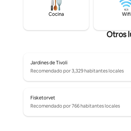
arte contemporáneo. Finca histórica
restauran
construida en 1789, una vez fue un
cultural. Previa solicitud, se ofrecen
Cocina
Wifi
teatro. Este alojamiento también es
servicios
perfecto para reuniones de
aeropuert
negocios/estancias de trabajo de
chofer.
períodos más largos o más cortos.
Otros 
Jardines de Tivoli
Recomendado por 3,329 habitantes locales
Fisketorvet
Recomendado por 766 habitantes locales