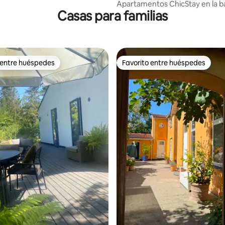
e
Apartamentos ChicStay en la b
Casas para familias
 entre huéspedes
Favorito entre huéspedes
 entre huéspedes
Favorito entre huéspedes
dio: 5 de 5; 9 evaluaciones