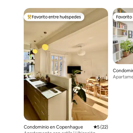
Favorito entre huéspedes
Favorito
De los mejores en Favorito entre huéspedes
Favorito
Condomin
SV
Apartame
vistas al 
Condominio en Copenhague
Calificación promed
5 (22)