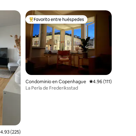
Favorito entre huéspedes
De los mejores en Favorito entre huéspedes
iones
Condominio en Copenhague
Calificación promedio:
4.96 (111)
La Perla de Frederiksstad
alificación promedio: 4.93 de 5; 225 evaluaciones
4.93 (225)