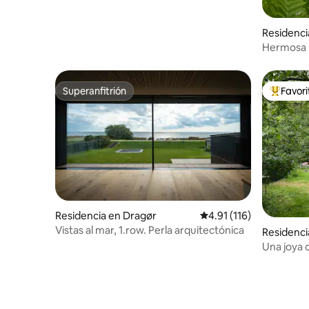
Residenci
Hermosa p
belleza na
Superanfitrión
Favor
Superanfitrión
De los m
Residencia en Dragør
Calificación promedio: 
4.91 (116)
Vistas al mar, 1.row. Perla arquitectónica
Residenci
Una joya 