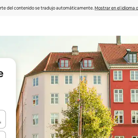
rte del contenido se tradujo automáticamente. 
Mostrar en el idioma o
e
vegar usando las teclas de las flechas hacia arriba y hacia abajo, o b