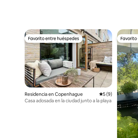
Favorito entre huéspedes
Favorito
Favorito entre huéspedes
Favorito
Residencia en Copenhague
Calificación prome
5 (9)
Casa adosada en la ciudad junto a la playa