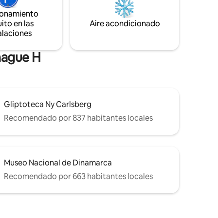
 ducha al
Niels Bohr. Los huéspedes pueden tener
ionamiento
tar
una experiencia de estancia única con la
ito en las
Aire acondicionado
urbano en
mezcla de diseño moderno y fondo
histórico.
alaciones
hague H
Gliptoteca Ny Carlsberg
Recomendado por 837 habitantes locales
Museo Nacional de Dinamarca
Recomendado por 663 habitantes locales