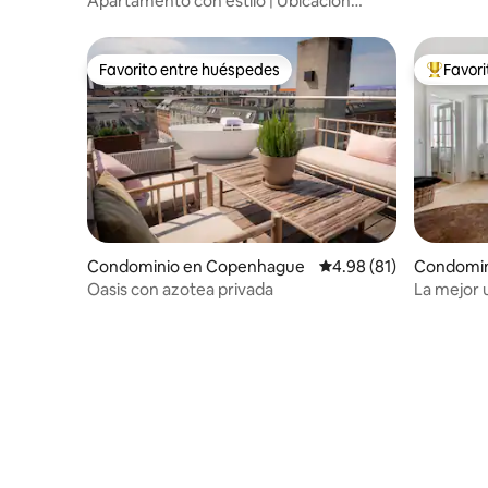
Apartamento con estilo | Ubicación
privilegiada | Balcón soleado
Favorito entre huéspedes
Favor
Favorito entre huéspedes
De los m
Condominio en Copenhague
Calificación promedio:
4.98 (81)
Condomin
e
Oasis con azotea privada
La mejor 
reformad