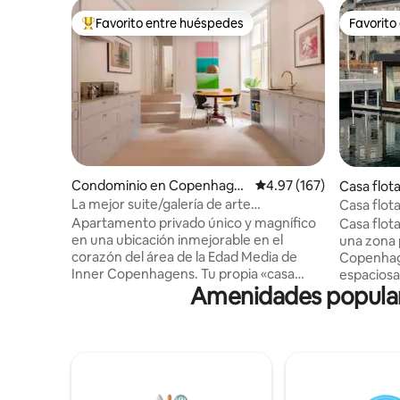
Favorito entre huéspedes
Favorito
De los mejores en Favorito entre huéspedes
Favorito
Condominio en Copenhagu
Calificación promedio: 
4.97 (167)
Casa flo
e
ue
La mejor suite/galería de arte
Casa flot
céntrica/privada de lujo
Excelente
Apartamento privado único y magnífico
Casa flot
en una ubicación inmejorable en el
una zona 
corazón del área de la Edad Media de
Copenhague. Grandes vent
Inner Copenhagens. Tu propia «casa
espaciosa
Amenidades popular
adosada» con entrada privada desde una
directame
calle lateral tranquila. Un lujo de alta
espacio ha
gama distribuido en 140 metros
casa flot
cuadrados, te alojas en un apartamento
exclusiva 
de lujo de galería de arte de fusión.
al Parque 
Muebles de diseño, cocina hecha a
transport
mano, suelos de madera, techos altos,
abarrotes,