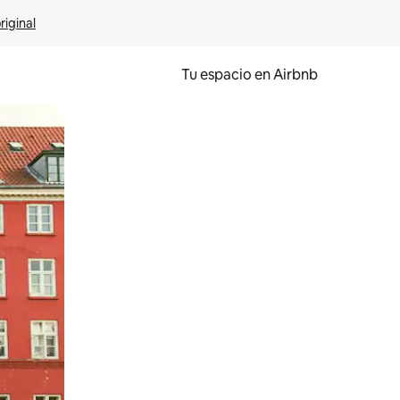
riginal
Tu espacio en Airbnb
ien tocando y deslizando la pantalla.