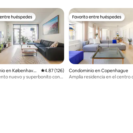
 entre huéspedes
Favorito entre huéspedes
 entre huéspedes
Favorito entre huéspedes
io en København
Calificación promedio: 4.87 de 5; 126 evaluac
4.87 (126)
Condominio en Copenhague
nto nuevo y superbonito con
Amplia residencia en el centro 
mar
Capacidad para 4 personas
io: 5 de 5; 22 evaluaciones