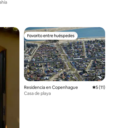
ahía
Favorito entre huéspedes
Favorito entre huéspedes
Residencia en Copenhague
Calificación prome
5 (11)
Casa de playa