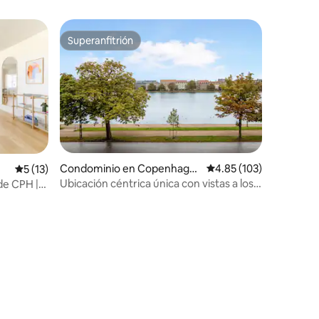
Superanfitrión
Superanfitrión
Condominio en Copenhagu
Calificación promedio: 
4.85 (103)
iones
Calificación promedio: 5 de 5; 13 evaluaciones
5 (13)
e
Ubicación céntrica única con vistas a los
de CPH |
lagos