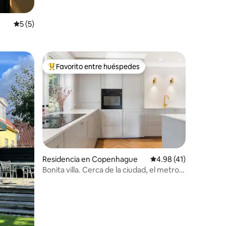
iones
Calificación promedio: 5 de 5; 5 evaluaciones
5 (5)
ín
Favorito entre huéspedes
re huéspedes
De los mejores en Favorito entre huéspedes
Residencia en Copenhague
Calificación promedio
4.98 (41)
iones
Bonita villa. Cerca de la ciudad, el metro y
el lago.