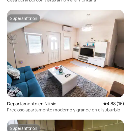
Superanfitrión
Superanfitrión
Departamento en Niksic
Calificación 
4.88 (16)
Precioso apartamento moderno y grande en el suburbio
Superanfitrión
Superanfitrión