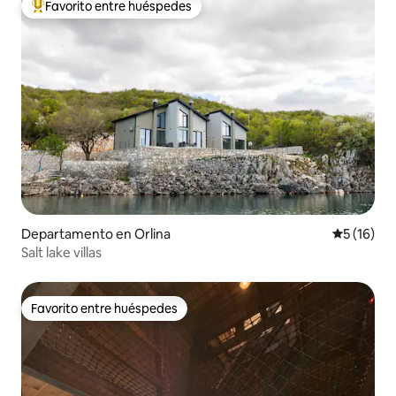
Favorito entre huéspedes
De los mejores en Favorito entre huéspedes
Departamento en Orlina
Calificaci
5 (16)
Salt lake villas
Favorito entre huéspedes
Favorito entre huéspedes