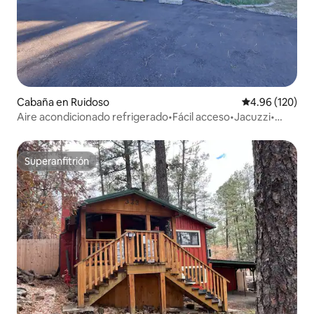
Cabaña en Ruidoso
Calificación pr
4.96 (120)
Aire acondicionado refrigerado•Fácil acceso•Jacuzzi•
"OurDeerCabin"
Superanfitrión
Superanfitrión