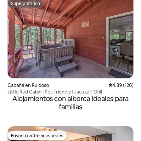
Superanfitrión
Superanfitrión
Cabaña en Ruidoso
Calificación pr
4.89 (126)
Little Red Cabin I Pet-friendly I Jacuzzi I Grill
Alojamientos con alberca ideales para
familias
Favorito entre huéspedes
Favorito entre huéspedes