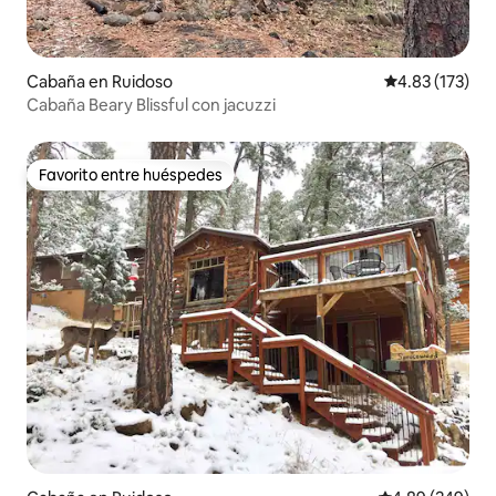
Cabaña en Ruidoso
Calificación p
4.83 (173)
Cabaña Beary Blissful con jacuzzi
Favorito entre huéspedes
Favorito entre huéspedes