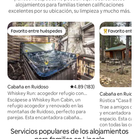
alojamientos para familias tienen calificaciones
excelentes por su ubicación, su limpieza y mucho más.
Favorito entre huéspedes
Favorito entre
Favorito entre huéspedes
De los mejores en
Cabaña en Ruidoso
Calificación promedio: 4.89 de 5
4.89 (183)
Whiskey Run: acogedor refugio con
Cabaña en Ruidos
jacuzzi + a pocos pasos de la ciudad
Escápese a Whiskey Run Cabin, un
Rústica “Casa Boni
refugio acogedor y renovado en las
Trae a amigos o fam
montañas de Ruidoso, perfecto para
y encantadora ca
parejas. Esta encantadora cabaña
espacio. Esta cab
combina el carácter rústico con la
con todas las com
comodidad moderna en una ubicación
Servicios populares de los alojamientos
necesitarás durant
privilegiada a poca distancia a pie de
Bonita» es acogedo