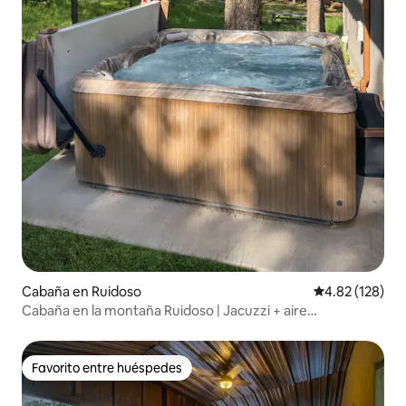
Cabaña en Ruidoso
Calificación p
4.82 (128)
Cabaña en la montaña Ruidoso | Jacuzzi + aire
acondicionado
Favorito entre huéspedes
Favorito entre huéspedes