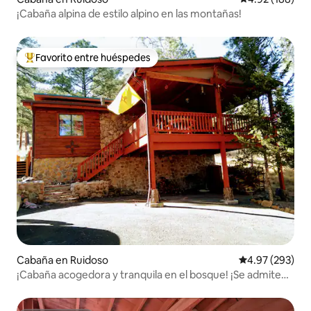
¡Cabaña alpina de estilo alpino en las montañas!
Favorito entre huéspedes
De los mejores en Favorito entre huéspedes
Cabaña en Ruidoso
Calificación pr
4.97 (293)
¡Cabaña acogedora y tranquila en el bosque! ¡Se admiten
mascotas!