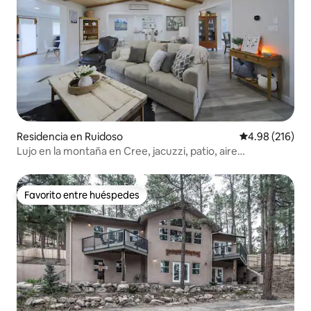
Residencia en Ruidoso
Calificación pr
4.98 (216)
Lujo en la montaña en Cree, jacuzzi, patio, aire
acondicionado
Favorito entre huéspedes
Favorito entre huéspedes