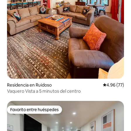
Residencia en Ruidoso
Calificación p
4.96 (77)
Vaquero Vista a 5 minutos del centro
Favorito entre huéspedes
Favorito entre huéspedes