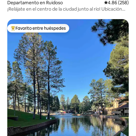
Departamento en Ruidoso
Calificación pr
4.86 (258)
¡Relájate en el centro de la ciudad junto al río! Ubicación
INCREÍBLE - Opc. JACUZZI
Favorito entre huéspedes
De los mejores en Favorito entre huéspedes