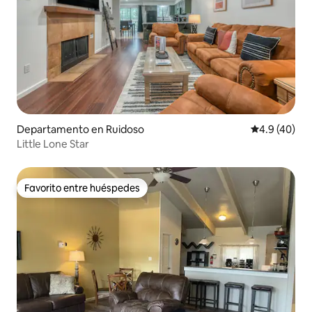
Departamento en Ruidoso
Calificación
4.9 (40)
Little Lone Star
Favorito entre huéspedes
Favorito entre huéspedes