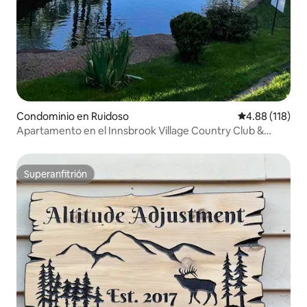
Condominio en Ruidoso
Calificación p
4.88 (118)
Apartamento en el Innsbrook Village Country Club &
Resort 38C
Superanfitrión
Superanfitrión