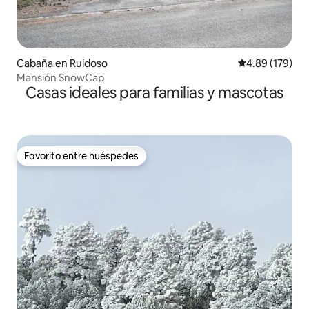
Cabaña en Ruidoso
Calificación pr
4.89 (179)
Mansión SnowCap
Casas ideales para familias y mascotas
Favorito entre huéspedes
Favorito entre huéspedes