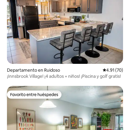
Departamento en Ruidoso
Calificación 
4.91 (70)
¡Innsbrook Village! ¡4 adultos + niños! ¡Piscina y golf gratis!
Favorito entre huéspedes
Favorito entre huéspedes