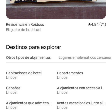
Residencia en Ruidoso
Calificación p
4.84 (74)
El ajuste de la altitud
Destinos para explorar
Otros tipos de alojamientos
Lugares emblemáticos cercanos
Habitaciones de hotel
Departamentos
Lincoln
Lincoln
Cabañas
Alojamientos con acceso a las pistas de esquí
Lincoln
Lincoln
Alojamientos que admiten mascotas
Rentas vacacionales junto al agua
Lincoln
Lincoln