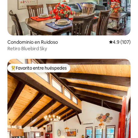
Condominio en Ruidoso
Calificación 
4.9 (107)
Retiro Bluebird Sky
Favorito entre huéspedes
De los mejores en Favorito entre huéspedes