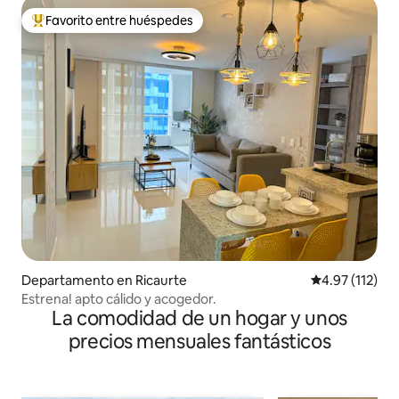
Favorito entre huéspedes
De los mejores en Favorito entre huéspedes
Departamento en Ricaurte
Calificación p
4.97 (112)
Estrena! apto cálido y acogedor.
La comodidad de un hogar y unos
precios mensuales fantásticos