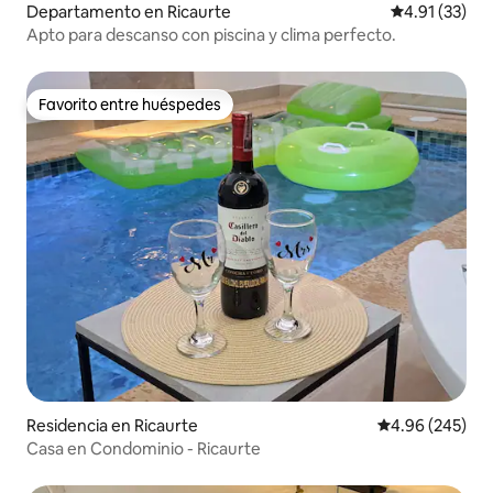
Departamento en Ricaurte
Calificación 
4.91 (33)
Apto para descanso con piscina y clima perfecto.
Favorito entre huéspedes
Favorito entre huéspedes
Residencia en Ricaurte
Calificación pr
4.96 (245)
Casa en Condominio - Ricaurte