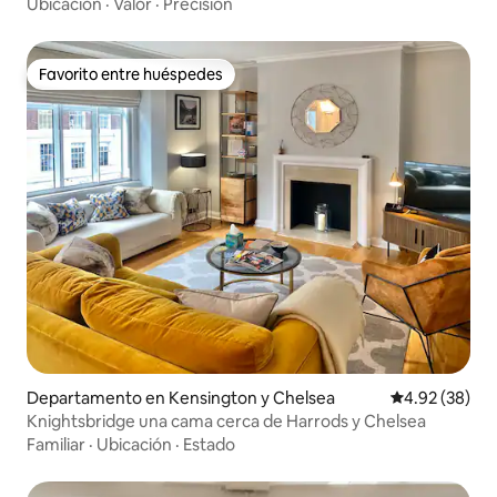
Ubicación
·
Valor
·
Precisión
Favorito entre huéspedes
Favorito entre huéspedes
Departamento en Kensington y Chelsea
Calificación p
4.92 (38)
Knightsbridge una cama cerca de Harrods y Chelsea
Familiar
·
Ubicación
·
Estado