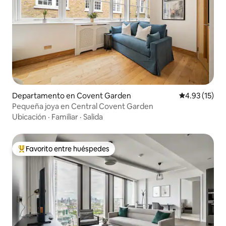
Departamento en Covent Garden
Calificación 
4.93 (15)
Pequeña joya en Central Covent Garden
Ubicación
·
Familiar
·
Salida
Favorito entre huéspedes
De los mejores en Favorito entre huéspedes