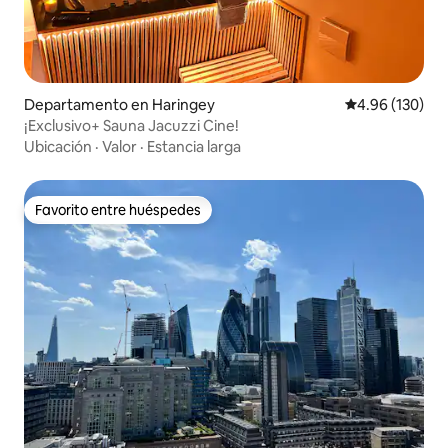
Departamento en Haringey
Calificación pr
4.96 (130)
¡Exclusivo+ Sauna Jacuzzi Cine!
Ubicación
·
Valor
·
Estancia larga
Favorito entre huéspedes
Favorito entre huéspedes