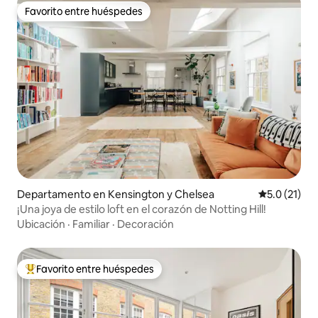
Favorito entre huéspedes
Favorito entre huéspedes
Departamento en Kensington y Chelsea
Calificación
5.0 (21)
¡Una joya de estilo loft en el corazón de Notting Hill!
Ubicación
·
Familiar
·
Decoración
Favorito entre huéspedes
De los mejores en Favorito entre huéspedes