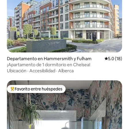
Departamento en Hammersmith y Fulham
Calificación
5.0 (18)
¡Apartamento de 1 dormitorio en Chelsea!
Ubicación
·
Accesibilidad
·
Alberca
Favorito entre huéspedes
De los mejores en Favorito entre huéspedes