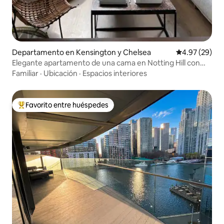
Departamento en Kensington y Chelsea
Calificación p
4.97 (29)
Elegante apartamento de una cama en Notting Hill con
balcón
Familiar
·
Ubicación
·
Espacios interiores
Favorito entre huéspedes
De los mejores en Favorito entre huéspedes