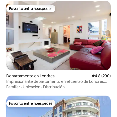
Favorito entre huéspedes
Favorito entre huéspedes
Departamento en Londres
Calificación p
4.8 (290)
Impresionante departamento en el centro de Londres
cerca de LondonBridge
Familiar
·
Ubicación
·
Distribución
Favorito entre huéspedes
Favorito entre huéspedes