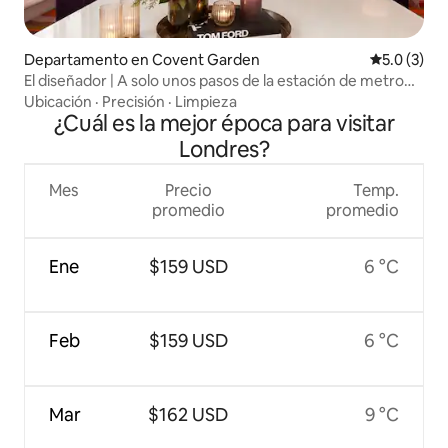
Departamento en Covent Garden
Calificació
5.0 (3)
El diseñador | A solo unos pasos de la estación de metro
de Covent Garden
Ubicación
·
Precisión
·
Limpieza
¿Cuál es la mejor época para visitar
Londres?
Mes
Precio
Temp.
promedio
promedio
Ene
$159 USD
6 °C
Feb
$159 USD
6 °C
Mar
$162 USD
9 °C