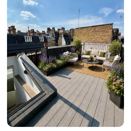
pie de las estaciones de metro, tren,
autobús y autobús turístico de subida y
bajada libre de VICTORIA para acceder
fácilmente a los principales sitios dentro
y fuera de Londres, incluidos el castillo
de Windsor, Bath, Oxford y Cambridge.
Palacio de Buckingham, Big Ben, Casa del
Parlamento, London Eye, Museo
Nacional, calle comercial de Oxford, St.
Paul's, a 10-30 minutos en autobús.