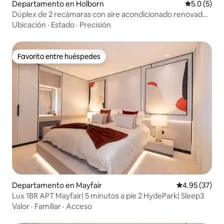
Departamento en Holborn
Calificació
5.0 (5)
Dúplex de 2 recámaras con aire acondicionado renovado
en la azotea | Museo Británico
Ubicación
·
Estado
·
Precisión
Favorito entre huéspedes
Favorito entre huéspedes
Departamento en Mayfair
Calificación 
4.95 (37)
Lux 1BR APT Mayfair| 5 minutos a pie 2 HydePark| Sleep3
Valor
·
Familiar
·
Acceso