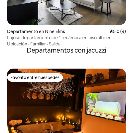
Departamento en Nine Elms
Calificació
5.0 (9)
Lujoso departamento de 1 recámara en piso alto en
Thames City con aire acondicionado
Ubicación
·
Familiar
·
Salida
Departamentos con jacuzzi
Favorito entre huéspedes
Favorito entre huéspedes