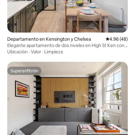
Departamento en Kensington y Chelsea
Calificación p
4.96 (48)
Elegante apartamento de dos niveles en High St Ken con
terraza
Ubicación
·
Valor
·
Limpieza
Superanfitrión
Superanfitrión