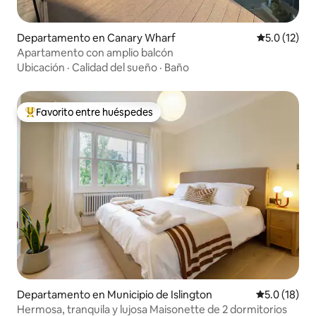
Departamento en Canary Wharf
Calificación
5.0 (12)
Apartamento con amplio balcón
Ubicación
·
Calidad del sueño
·
Baño
Favorito entre huéspedes
De los mejores en Favorito entre huéspedes
Departamento en Municipio de Islington
Calificación
5.0 (18)
Hermosa, tranquila y lujosa Maisonette de 2 dormitorios