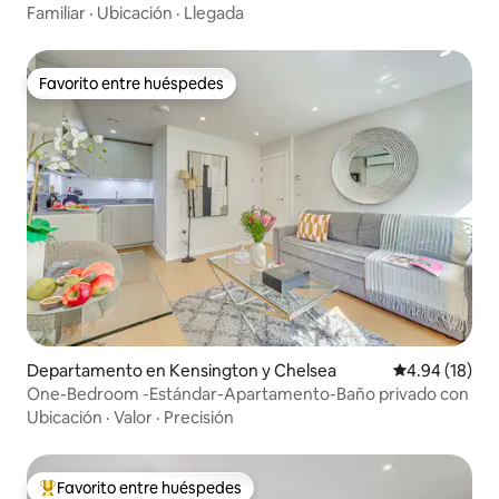
Familiar
·
Ubicación
·
Llegada
Favorito entre huéspedes
Favorito entre huéspedes
Departamento en Kensington y Chelsea
Calificación 
4.94 (18)
One-Bedroom -Estándar-Apartamento-Baño privado con
Ubicación
·
Valor
·
Precisión
Favorito entre huéspedes
De los mejores en Favorito entre huéspedes