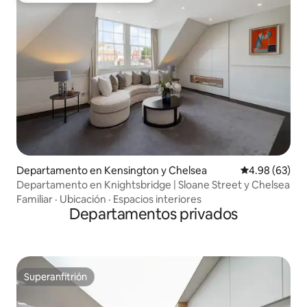
Departamento en Kensington y Chelsea
Calificación p
4.98 (63)
Departamento en Knightsbridge | Sloane Street y Chelsea
Familiar
·
Ubicación
·
Espacios interiores
Departamentos privados
Superanfitrión
Superanfitrión