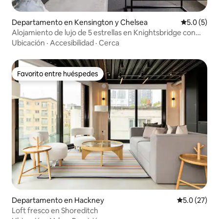
Departamento en Kensington y Chelsea
Calificació
5.0 (5)
Alojamiento de lujo de 5 estrellas en Knightsbridge con
aire acondicionado y terraza
Ubicación
·
Accesibilidad
·
Cerca
Favorito entre huéspedes
Favorito entre huéspedes
Departamento en Hackney
Calificación
5.0 (27)
Loft fresco en Shoreditch