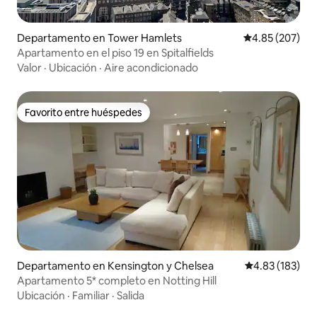
Departamento en Tower Hamlets
Calificación pr
4.85 (207)
Apartamento en el piso 19 en Spitalfields
Valor
·
Ubicación
·
Aire acondicionado
Favorito entre huéspedes
Favorito entre huéspedes
Departamento en Kensington y Chelsea
Calificación p
4.83 (183)
Apartamento 5* completo en Notting Hill
Ubicación
·
Familiar
·
Salida