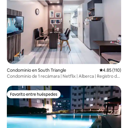
Condominio en South Triangle
Calificación p
4.85 (110)
Condominio de 1 recámara | Netflix | Alberca | Registro de
llegada autónomo
Favorito entre huéspedes
Favorito entre huéspedes