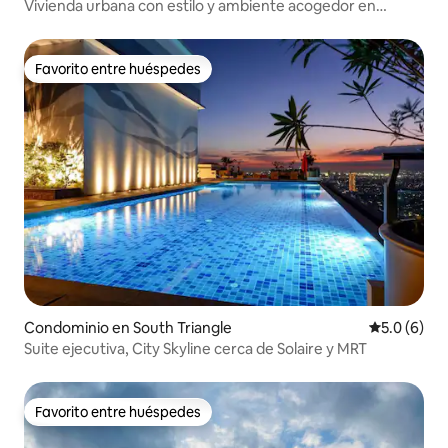
Vivienda urbana con estilo y ambiente acogedor en
Victoria Sports, Quebec
Favorito entre huéspedes
Favorito entre huéspedes
Condominio en South Triangle
Calificació
5.0 (6)
Suite ejecutiva, City Skyline cerca de Solaire y MRT
Favorito entre huéspedes
Favorito entre huéspedes