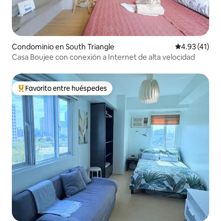
Condominio en South Triangle
Calificación 
4.93 (41)
Casa Boujee con conexión a Internet de alta velocidad
Favorito entre huéspedes
De los mejores en Favorito entre huéspedes