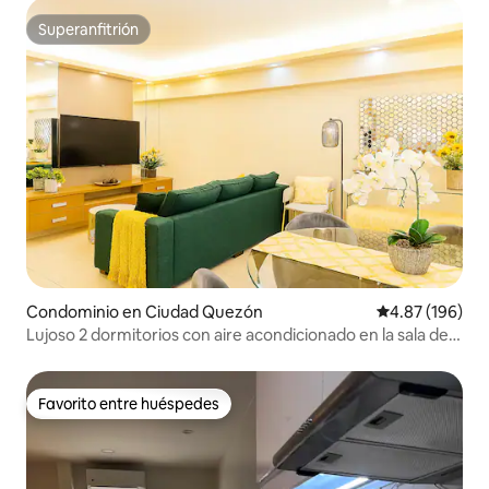
Superanfitrión
Superanfitrión
Condominio en Ciudad Quezón
Calificación pr
4.87 (196)
Lujoso 2 dormitorios con aire acondicionado en la sala de
estar | Zona Morato
Favorito entre huéspedes
Favorito entre huéspedes