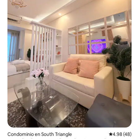
Condominio en South Triangle
Calificación p
4.98 (48)