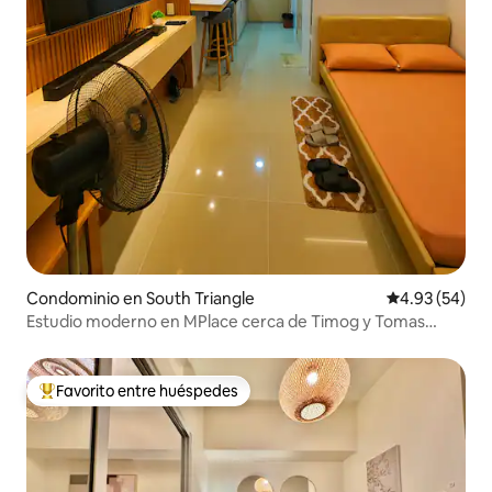
Condominio en South Triangle
Calificación p
4.93 (54)
Estudio moderno en MPlace cerca de Timog y Tomas
Morato
Favorito entre huéspedes
De los mejores en Favorito entre huéspedes