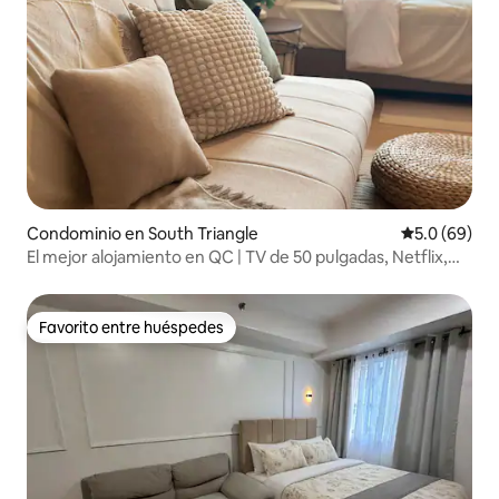
Condominio en South Triangle
Calificación
5.0 (69)
El mejor alojamiento en QC | TV de 50 pulgadas, Netflix,
wifi, piscina
Favorito entre huéspedes
Favorito entre huéspedes