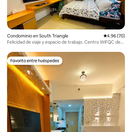
Condominio en South Triangle
Calificación p
4.96 (70)
Felicidad de viaje y espacio de trabajo. Centro WiFQC de
75 Mbps
Favorito entre huéspedes
Favorito entre huéspedes