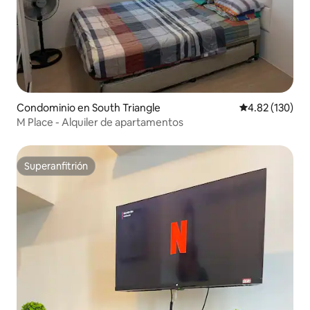
Condominio en South Triangle
Calificación p
4.82 (130)
M Place - Alquiler de apartamentos
Superanfitrión
Superanfitrión