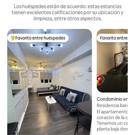
Los huéspedes están de acuerdo: estas estancias
tienen excelentes calificaciones por su ubicación y
limpieza, entre otros aspectos.
Favorito entre huéspedes
Favorito entre h
De los mejores en Favorito entre huéspedes
Favorito entre h
Condominio en So
le
Residencia barata
dormitorio con wif
El apartamento se
corazón de la ciu
Tenemos un centro
planta baja donde
todo lo que neces