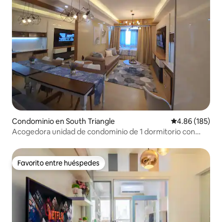
Condominio en South Triangle
Calificación pr
4.86 (185)
Acogedora unidad de condominio de 1 dormitorio con
ambiente de hotel
Favorito entre huéspedes
Favorito entre huéspedes