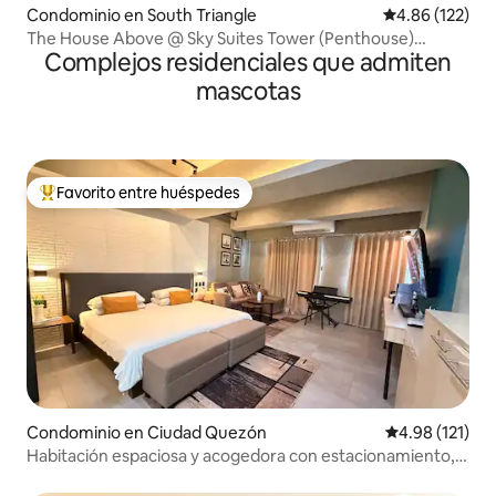
Condominio en South Triangle
Calificación p
4.86 (122)
The House Above @ Sky Suites Tower (Penthouse)
Complejos residenciales que admiten
Ciudad de Quintana Roo
mascotas
Favorito entre huéspedes
De los mejores en Favorito entre huéspedes
Condominio en Ciudad Quezón
Calificación p
4.98 (121)
Habitación espaciosa y acogedora con estacionamiento,
Smart TV y PS5 Slim