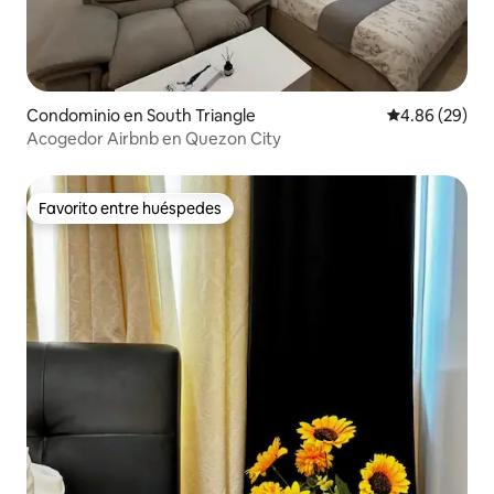
Condominio en South Triangle
Calificación p
4.86 (29)
Acogedor Airbnb en Quezon City
Favorito entre huéspedes
Favorito entre huéspedes