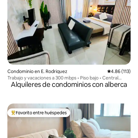
Condominio en E. Rodriquez
Calificación p
4.86 (113)
Trabajo y vacaciones a 300 mbps • Piso bajo • Central
Alquileres de condominios con alberca
Cubao
Favorito entre huéspedes
De los mejores en Favorito entre huéspedes