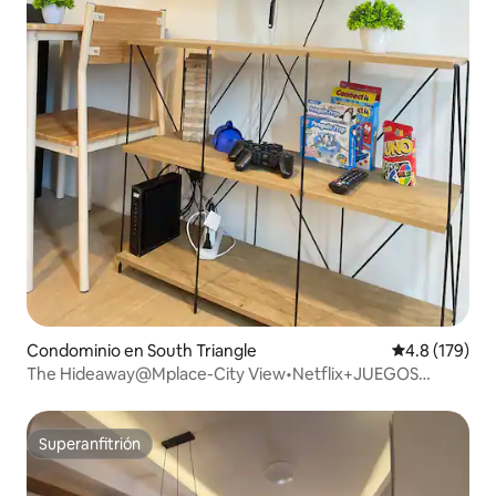
Condominio en South Triangle
Calificación 
4.8 (179)
The Hideaway@Mplace-City View•Netflix+JUEGOS
RETRO
Superanfitrión
Superanfitrión