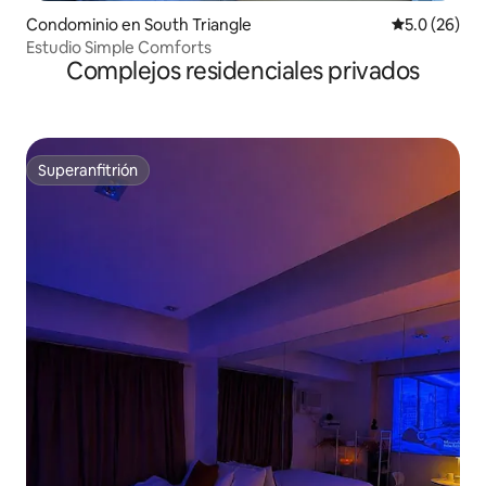
Condominio en South Triangle
Calificación
5.0 (26)
Estudio Simple Comforts
Complejos residenciales privados
Superanfitrión
Superanfitrión