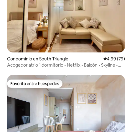
Condominio en South Triangle
Calificación p
4.99 (79)
Acogedor atrio 1 dormitorio • Netflix • Balcón • Skyline •
Vista a la ciudad
Favorito entre huéspedes
Favorito entre huéspedes