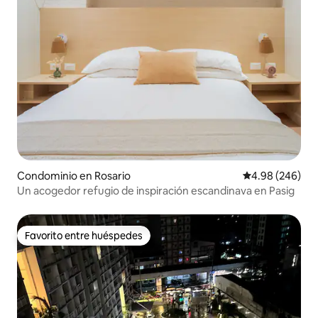
Condominio en Rosario
Calificación pr
4.98 (246)
Un acogedor refugio de inspiración escandinava en Pasig
Favorito entre huéspedes
Favorito entre huéspedes