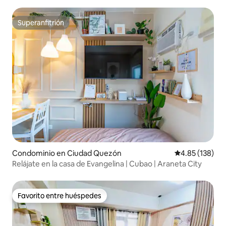
Netflix
Superanfitrión
Superanfitrión
Condominio en Ciudad Quezón
Calificación p
4.85 (138)
Relájate en la casa de Evangelina | Cubao | Araneta City
Favorito entre huéspedes
Favorito entre huéspedes