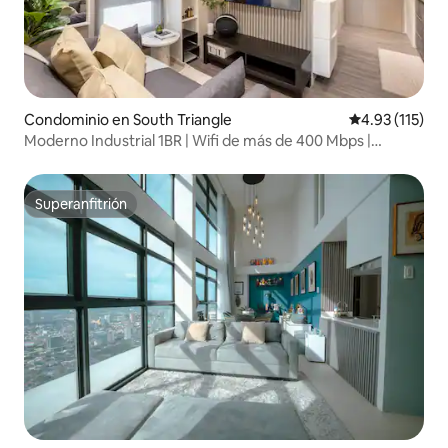
Condominio en South Triangle
Calificación p
4.93 (115)
Moderno Industrial 1BR | Wifi de más de 400 Mbps |
Acceso a MRT
Superanfitrión
Superanfitrión