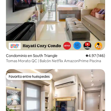
Condominio en South Triangle
Calificación pr
4.97 (146)
Tomas Morato QC | Balcón Netflix AmazonPrime Piscina
Favorito entre huéspedes
Favorito entre huéspedes