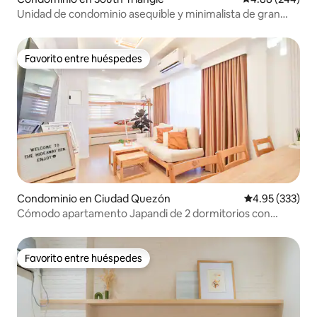
Unidad de condominio asequible y minimalista de gran
altura en QC
Favorito entre huéspedes
Favorito entre huéspedes
Condominio en Ciudad Quezón
Calificación pr
4.95 (333)
Cómodo apartamento Japandi de 2 dormitorios con
hamaca cerca de LRT
Favorito entre huéspedes
Favorito entre huéspedes