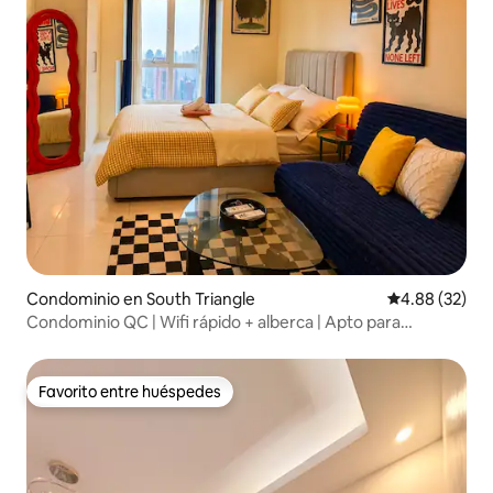
Condominio en South Triangle
Calificación p
4.88 (32)
Condominio QC | Wifi rápido + alberca | Apto para
estancias largas
Favorito entre huéspedes
Favorito entre huéspedes