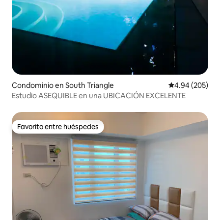
Condominio en South Triangle
Calificación pr
4.94 (205)
Estudio ASEQUIBLE en una UBICACIÓN EXCELENTE
Favorito entre huéspedes
Favorito entre huéspedes