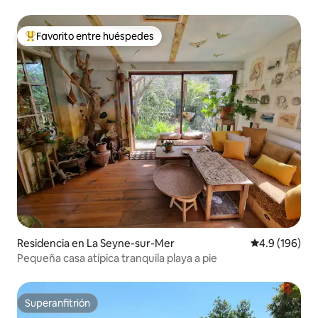
Favorito entre huéspedes
De los mejores en Favorito entre huéspedes
Residencia en La Seyne-sur-Mer
Calificación 
4.9 (196)
Pequeña casa atípica tranquila playa a pie
Superanfitrión
Superanfitrión