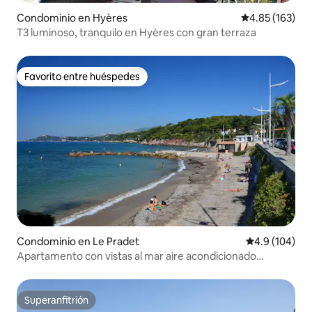
Condominio en Hyères
Calificación p
4.85 (163)
T3 luminoso, tranquilo en Hyères con gran terraza
Favorito entre huéspedes
Favorito entre huéspedes
Condominio en Le Pradet
Calificación 
4.9 (104)
Apartamento con vistas al mar aire acondicionado
internet fibra playa 50m
Superanfitrión
Superanfitrión