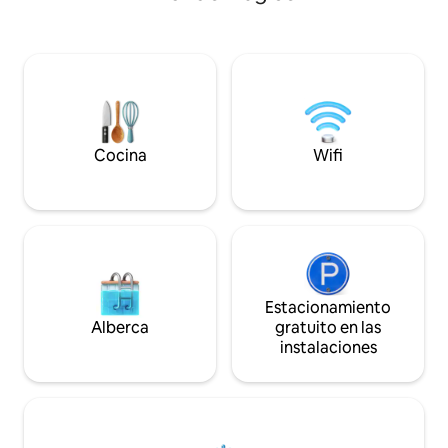
windsurf, windsurf,
Alberca climatizada hasta el 1 de
paddleboard y amant
noviembre (10x4 m) para compartir con
🏄🏽‍♀️ Una oficina e
el anfitrión. Pétanque. Aire
óptica) para el trab
acondicionado. Internet de alta
¡Perfecto para rec
velocidad. TV 4K de 50" conectada con
escapar en cualqui
Canal+, Amazon Prime, Netflix... Opción:
vacaciones comien
suite principal adicional.
Cocina
Wifi
Estacionamiento
Alberca
gratuito en las
instalaciones