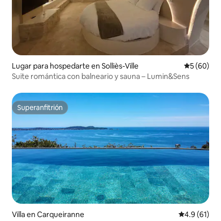
Lugar para hospedarte en Solliès-Ville
Calificaci
5 (60)
Suite romántica con balneario y sauna – Lumin&Sens
Superanfitrión
Superanfitrión
Villa en Carqueiranne
Calificación
4.9 (61)