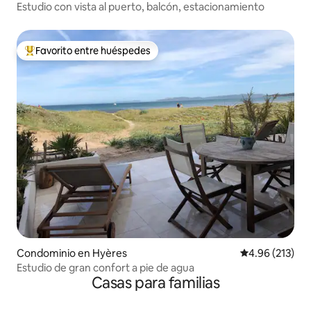
Estudio con vista al puerto, balcón, estacionamiento
Favorito entre huéspedes
De los mejores en Favorito entre huéspedes
Condominio en Hyères
Calificación p
4.96 (213)
Estudio de gran confort a pie de agua
Casas para familias