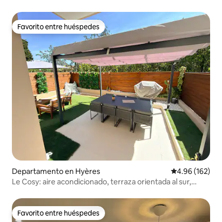
acondicionado• Wifi
Favorito entre huéspedes
Favorito entre huéspedes
Departamento en Hyères
Calificación pr
4.96 (162)
Le Cosy: aire acondicionado, terraza orientada al sur,
estacionamiento
Favorito entre huéspedes
Favorito entre huéspedes