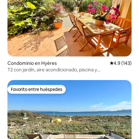
Condominio en Hyères
Calificación 
4.9 (143)
T2 con jardín, aire acondicionado, piscina y
estacionamiento – Giens
Favorito entre huéspedes
Favorito entre huéspedes