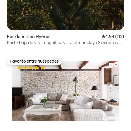
Residencia en Hyères
Calificación p
4.94 (112)
Parte baja de villa magnífica vista al mar playa 3 minutos en
auto
Favorito entre huéspedes
Favorito entre huéspedes