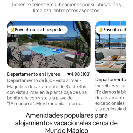
tienen excelentes calificaciones por su ubicación y
limpieza, entre otros aspectos.
Favorito entre huéspedes
Favorito entre
De los mejores en Favorito entre huéspedes
De los mejores en
Departamento en Hyères
Calificación promedio: 4.98 de 5
4.98 (103)
Departamento en
Departamento de lujo - vista al mar -
Increíbles vistas a
alberca
Magnífico departamento de 3 estrellas
Almanarre y Gien
¡Te damos la bienv
con vista al mar en la planta baja de una
departamento cue
bonita villa con vista a la playa de
excepcionales e i
"l'Almanarre". Muy tranquilo. Todo a
y la península de 
poca distancia a pie: playa de arena,
Amenidades populares para
la isla de Porquero
tiendas, restaurantes, sendero para
a la playa de Aman
caminar, puerto... 3 habitaciones. 40 m2.
alojamientos vacacionales cerca de
fina, aguas azules
Terraza de 20 m2. Jardín privado de 100
Mundo Mágico
de sol 🌅 Ubicación
m2 y 2 lugares de estacionamiento.