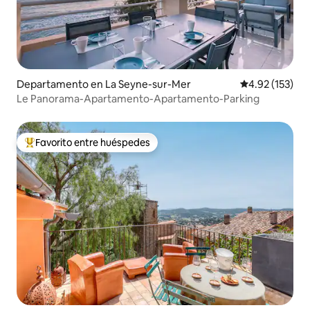
Departamento en La Seyne-sur-Mer
Calificación p
4.92 (153)
Le Panorama-Apartamento-Apartamento-Parking
Favorito entre huéspedes
De los mejores en Favorito entre huéspedes