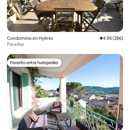
Condominio en Hyères
Calificación pr
4.95 (286)
Paradise
Favorito entre huéspedes
Favorito entre huéspedes