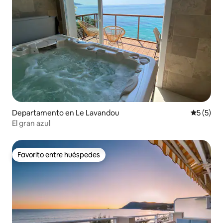
Departamento en Le Lavandou
Calificac
5 (5)
El gran azul
Favorito entre huéspedes
Favorito entre huéspedes