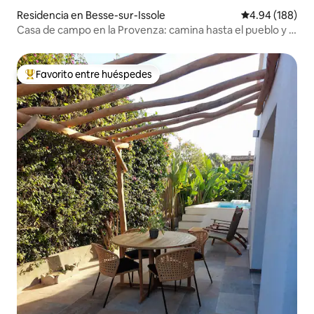
Residencia en Besse-sur-Issole
Calificación pr
4.94 (188)
Casa de campo en la Provenza: camina hasta el pueblo y el
lago
Favorito entre huéspedes
De los mejores en Favorito entre huéspedes