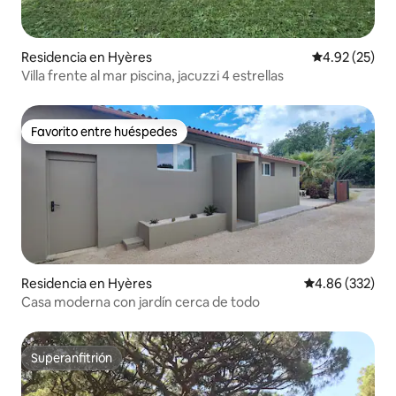
Residencia en Hyères
Calificación 
4.92 (25)
Villa frente al mar piscina, jacuzzi 4 estrellas
Favorito entre huéspedes
Favorito entre huéspedes
Residencia en Hyères
Calificación pr
4.86 (332)
Casa moderna con jardín cerca de todo
Superanfitrión
Superanfitrión