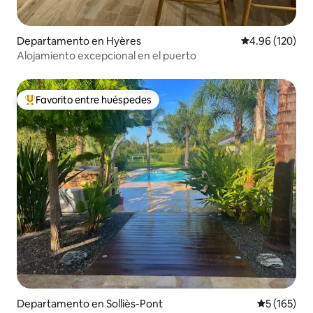
Departamento en Hyères
Calificación pr
4.96 (120)
Alojamiento excepcional en el puerto
Favorito entre huéspedes
De los mejores en Favorito entre huéspedes
Departamento en Solliès-Pont
Calificació
5 (165)