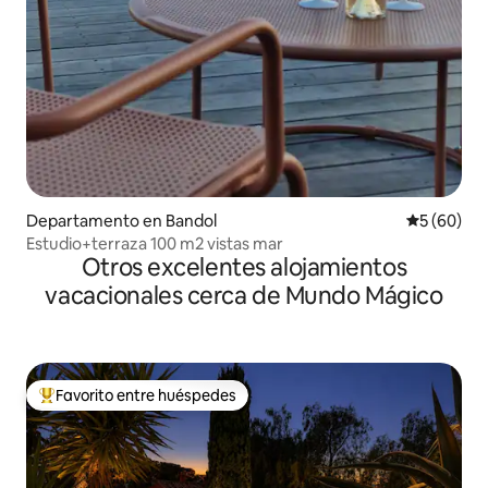
Departamento en Bandol
Calificaci
5 (60)
Estudio+terraza 100 m2 vistas mar
Otros excelentes alojamientos
vacacionales cerca de Mundo Mágico
Favorito entre huéspedes
De los mejores en Favorito entre huéspedes