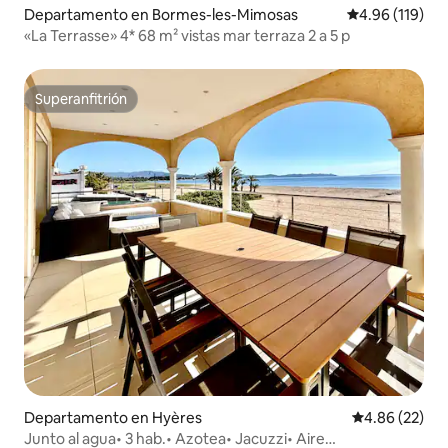
Departamento en Bormes-les-Mimosas
Calificación p
4.96 (119)
«La Terrasse» 4* 68 m² vistas mar terraza 2 a 5 p
Superanfitrión
Superanfitrión
Departamento en Hyères
Calificación p
4.86 (22)
Junto al agua• 3 hab.• Azotea• Jacuzzi• Aire