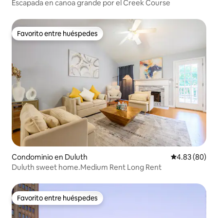
Escapada en canoa grande por el Creek Course
Favorito entre huéspedes
Favorito entre huéspedes
Condominio en Duluth
Calificación p
4.83 (80)
Duluth sweet home.Medium Rent Long Rent
Favorito entre huéspedes
Favorito entre huéspedes