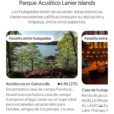
Parque Acuático Lanier Islands
Los huéspedes están de acuerdo: estas estancias
tienen excelentes calificaciones por su ubicación y
limpieza, entre otros aspectos.
Favorito entre huéspedes
Favorito entre h
Favorito entre huéspedes
Favorito entre h
Residencia en Gainesville
Calificación promedio: 4.96 de 5
4.96 (275)
Encantadora casa de campo frente al
Casa de huéspede
lago Lanier con muelle
Nuestra encantadora casa de campo
esville
Renta de jacuzzi al 
Kampa en el lago Lanier es un lugar ideal
pontón / moto acu
MUELLE PRIVADO 
para escapadas vacacionales para
pisos
AL LAGO 🌅 Escápate a
familias, amigos de tus parejas. La casa
Lake Therapy Retre
tiene 3 dormitorios/3 baños completos y