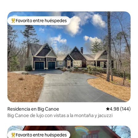
Favorito entre huéspedes
De los mejores en Favorito entre huéspedes
Residencia en Big Canoe
Calificación pr
4.98 (144)
Big Canoe de lujo con vistas a la montaña y jacuzzi
Favorito entre huéspedes
De los mejores en Favorito entre huéspedes