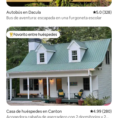
Autobús en Dacula
Calificación 
5.0 (328)
Bus de aventura: escapada en una furgoneta escolar
Favorito entre huéspedes
De los mejores en Favorito entre huéspedes
Casa de huéspedes en Canton
Calificación pr
4.99 (280)
Acogedora cabaña de aserradero con 2 dormitorios y 2