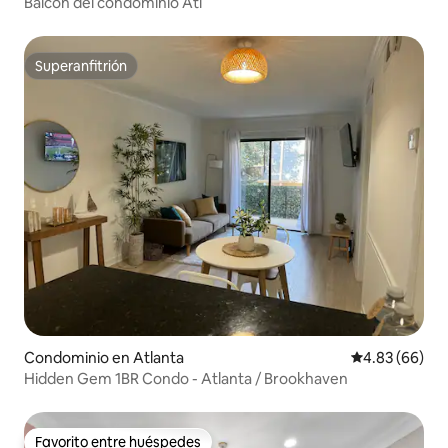
Balcón del condominio Atl
Superanfitrión
Superanfitrión
Condominio en Atlanta
Calificación p
4.83 (66)
Hidden Gem 1BR Condo - Atlanta / Brookhaven
Favorito entre huéspedes