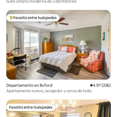
Suite sótano moderna de 2 dormitorios
Favorito entre huéspedes
De los mejores en Favorito entre huéspedes
Departamento en Buford
Calificación pr
4.97 (236)
Apartamento nuevo, acogedor y cerca de todo.
Favorito entre huéspedes
Favorito entre huéspedes