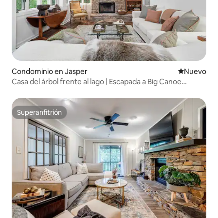
Condominio en Jasper
Nuevo aloj
Nuevo
Casa del árbol frente al lago | Escapada a Big Canoe
Mountain
Superanfitrión
Superanfitrión