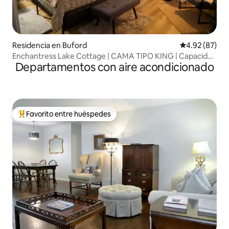
Residencia en Buford
Calificación p
4.92 (87)
Enchantress Lake Cottage | CAMA TIPO KING | Capacidad
Departamentos con aire acondicionado
para 10 personas
Favorito entre huéspedes
De los mejores en Favorito entre huéspedes