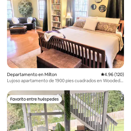
Departamento en Milton
Calificación pr
4.96 (120)
Lujoso apartamento de 1900 pies cuadrados en Wooded
Milton Home
Favorito entre huéspedes
Favorito entre huéspedes