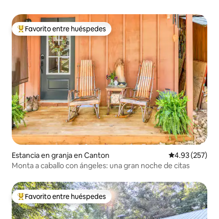
Favorito entre huéspedes
De los mejores en Favorito entre huéspedes
Estancia en granja en Canton
Calificación pr
4.93 (257)
Monta a caballo con ángeles: una gran noche de citas
Favorito entre huéspedes
De los mejores en Favorito entre huéspedes