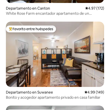
Departamento en Canton
Calificación p
4.97 (172)
White Rose Farm encantador apartamento de un
dormitorio
Favorito entre huéspedes
De los mejores en Favorito entre huéspedes
Departamento en Suwanee
Calificación pr
4.99 (149)
Bonito y acogedor apartamento privado en casa familiar