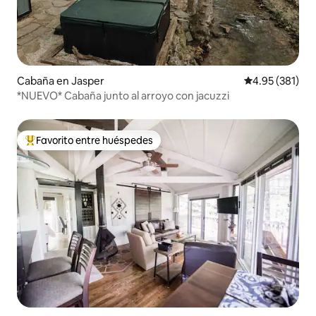
Cabaña en Jasper
Calificación p
4.95 (381)
*NUEVO* Cabaña junto al arroyo con jacuzzi
Favorito entre huéspedes
De los mejores en Favorito entre huéspedes