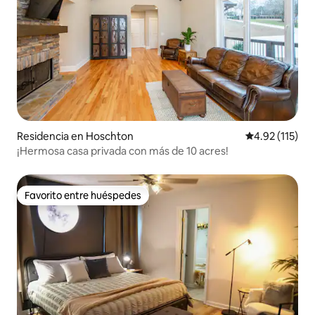
Residencia en Hoschton
Calificación p
4.92 (115)
¡Hermosa casa privada con más de 10 acres!
Favorito entre huéspedes
Favorito entre huéspedes