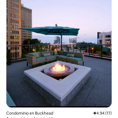
Condominio en Buckhead
Calificación 
4.94 (17)