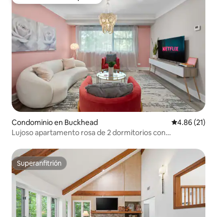
Favorito entre huéspedes
Condominio en Buckhead
Calificación 
4.86 (21)
Lujoso apartamento rosa de 2 dormitorios con
estacionamiento y gimnasio cerca del centro comercial
Lenox
Superanfitrión
Superanfitrión