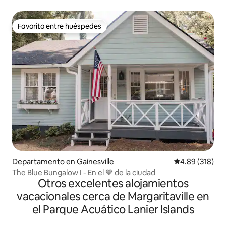
Favorito entre huéspedes
Favorito entre huéspedes
Departamento en Gainesville
Calificación pr
4.89 (318)
The Blue Bungalow I - En el 💙 de la ciudad
Otros excelentes alojamientos
vacacionales cerca de Margaritaville en
el Parque Acuático Lanier Islands