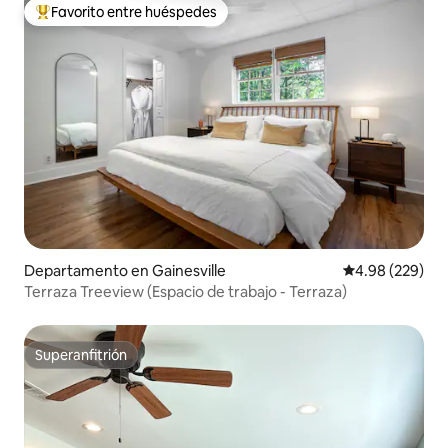
Favorito entre huéspedes
De los mejores en Favorito entre huéspedes
Departamento en Gainesville
Calificación pr
4.98 (229)
Terraza Treeview (Espacio de trabajo - Terraza)
Superanfitrión
Superanfitrión