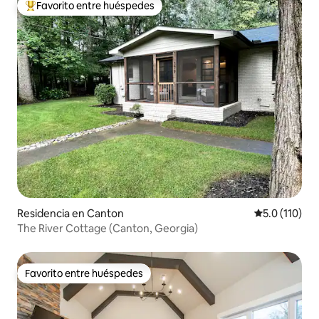
Favorito entre huéspedes
De los mejores en Favorito entre huéspedes
Residencia en Canton
Calificación 
5.0 (110)
The River Cottage (Canton, Georgia)
Favorito entre huéspedes
Favorito entre huéspedes