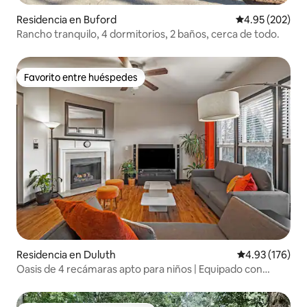
Residencia en Buford
Calificación pr
4.95 (202)
Rancho tranquilo, 4 dormitorios, 2 baños, cerca de todo.
Favorito entre huéspedes
Favorito entre huéspedes
Residencia en Duluth
Calificación p
4.93 (176)
Oasis de 4 recámaras apto para niños | Equipado con
juguetes