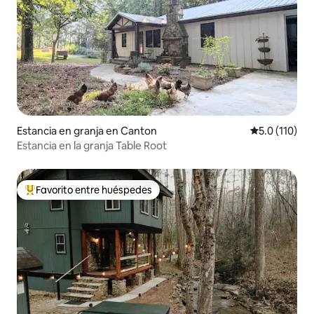
Estancia en granja en Canton
Calificación 
5.0 (110)
Estancia en la granja Table Root
Favorito entre huéspedes
De los mejores en Favorito entre huéspedes