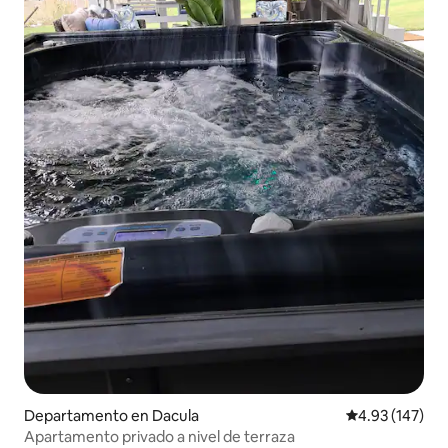
Departamento en Dacula
Calificación p
4.93 (147)
Apartamento privado a nivel de terraza