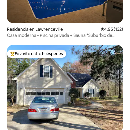
Residencia en Lawrenceville
Calificación p
4.95 (132)
Casa moderna - Piscina privada + Sauna *Suburbio de
Atlanta
Favorito entre huéspedes
De los mejores en Favorito entre huéspedes