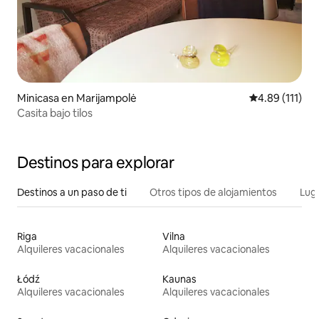
Minicasa en Marijampolė
Calificación p
4.89 (111)
Casita bajo tilos
Destinos para explorar
Destinos a un paso de ti
Otros tipos de alojamientos
Lug
Riga
Vilna
Alquileres vacacionales
Alquileres vacacionales
Łódź
Kaunas
Alquileres vacacionales
Alquileres vacacionales