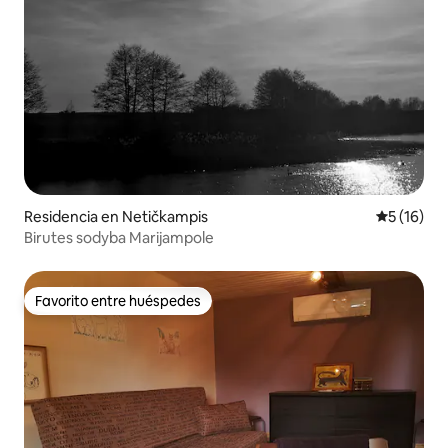
Residencia en Netičkampis
Calificaci
5 (16)
Birutes sodyba Marijampole
Favorito entre huéspedes
Favorito entre huéspedes