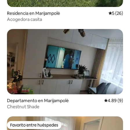
Residencia en Marijampolė
Calificaci
5 (26)
Acogedora casita
Departamento en Marijampolė
Calificación
4.89 (9)
Chestnut Shade
Favorito entre huéspedes
Favorito entre huéspedes