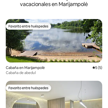
vacacionales en Marijampolė
Favorito entre huéspedes
Favorito entre huéspedes
Cabaña en Marijampolė
Calificac
5 (5)
Cabaña de abedul
Favorito entre huéspedes
Favorito entre huéspedes