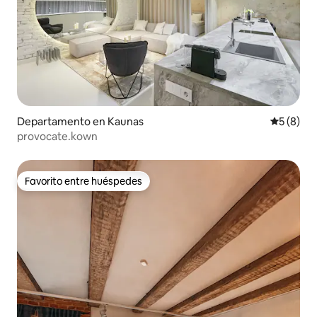
Departamento en Kaunas
Calificac
5 (8)
provocate.kown
Favorito entre huéspedes
Favorito entre huéspedes