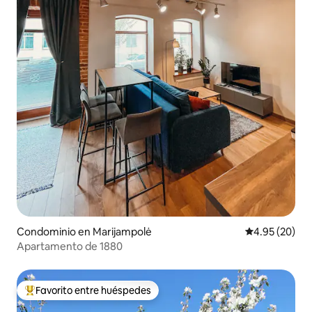
Condominio en Marijampolė
Calificación p
4.95 (20)
Apartamento de 1880
Favorito entre huéspedes
De los mejores en Favorito entre huéspedes