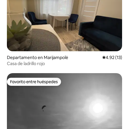
Departamento en Marijampolė
Calificación 
4.92 (13)
Casa de ladrillo rojo
Favorito entre huéspedes
Favorito entre huéspedes