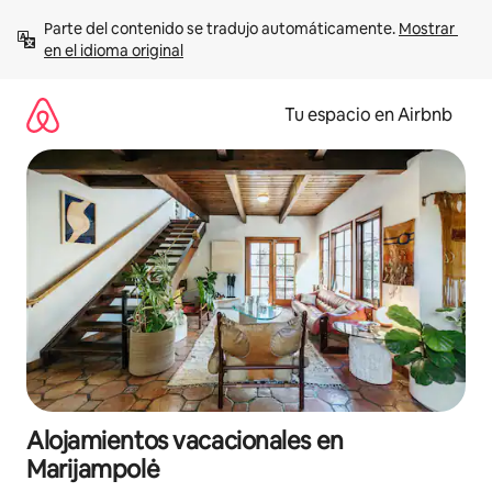
Ir
Parte del contenido se tradujo automáticamente. 
Mostrar 
al
en el idioma original
contenido
Tu espacio en Airbnb
Alojamientos vacacionales en
Marijampolė