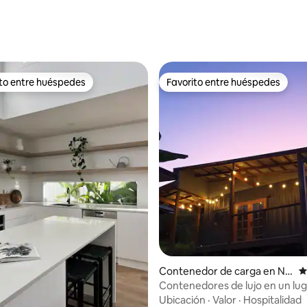
4.98 de 5; 135 evaluaciones
ito entre huéspedes
Favorito entre huéspedes
ejores en Favorito entre huéspedes
Favorito entre huéspedes
Contenedor de carga en Na
C
mbucca Heads
Contenedores de lujo en un lug
tranquilo en el bosque
Ubicación
·
Valor
·
Hospitalidad