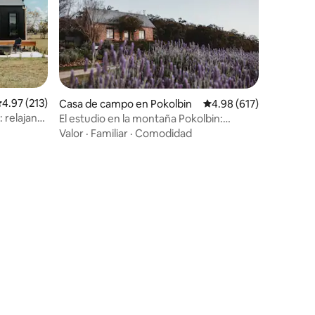
alificación promedio: 4.97 de 5; 213 evaluaciones
4.97 (213)
Casa de campo en Pokolbin
Calificación promedio: 
4.98 (617)
 relajante
El estudio en la montaña Pokolbin:
¡impresionantes vistas!
Valor
·
Familiar
·
Comodidad
iones