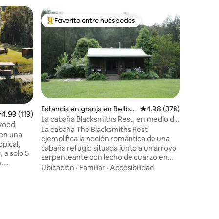
Minicasa
Favorito entre huéspedes
Favor
re huéspedes
De los mejores en Favorito entre huéspedes
De los 
Cabaña e
Relájate 
exclusiva junto al 
reduce la
mundo dig
rodeado s
Ubicació
lugar tu 
patrimon
de Barrin
Estancia en granja en Bellbr
Calificación promedio: 
4.98 (378)
es un lu
alificación promedio: 4.99 de 5; 119 evaluaciones
4.99 (119)
ook
La cabaña Blacksmiths Rest, en medio del
iones
con baño 
wwood
arroyo del bosque
La cabaña The Blacksmiths Rest
inodoro 
 en una
ejemplifica la noción romántica de una
aire libr
opical,
cabaña refugio situada junto a un arroyo
alrededor
, a solo 5
serpenteante con lecho de cuarzo en
relajarte
n.
medio de bancos rocosos, praderas
simpleme
Ubicación
·
Familiar
·
Accesibilidad
o de
aluviales y bosque Ven y reaviva el
ama
auténtico significado de la vida para una
a la
experiencia que trasciende lo habitual y
enciende tu espíritu Ofrendas para nutrir
ndeciente
tu alma Servicio de comida en la cabaña
ayuno