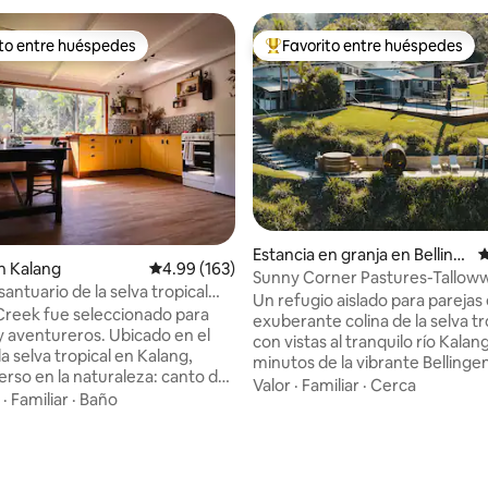
ito entre huéspedes
Favorito entre huéspedes
ejores en Favorito entre huéspedes
De los mejores en Favorito ent
Estancia en granja en Belling
C
n Kalang
Calificación promedio: 4.99 de 5; 163 evaluac
4.99 (163)
en
Sunny Corner Pastures-Tallo
antuario de la selva tropical
Un refugio aislado para parejas
Bellingen
reek fue seleccionado para
exuberante colina de la selva tr
 aventureros. Ubicado en el
con vistas al tranquilo río Kalang
a selva tropical en Kalang,
minutos de la vibrante Bellinge
erso en la naturaleza: canto de
Sumérgete en tu jacuzzi privad
Valor
·
Familiar
·
Cerca
usanos brillantes y un millón de
·
Familiar
·
Baño
cedro, relájate en una lujosa c
a noche. Disfruta de
tamaño king y acogedora junto 
4.96 de 5; 137 evaluaciones
 lujosamente cómodos para
chimenea de leña en invierno o
o ser creativo en la biblioteca
refréscate en la piscina respla
istros de arte o lee nuestra
en verano. Disfruta de un des