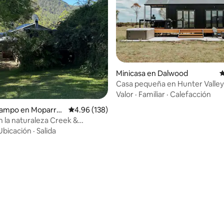
Minicasa en Dalwood
C
Casa pequeña en Hunter Valley:
retiro rural
Valor
·
Familiar
·
Calefacción
campo en Moparra
Calificación promedio: 4.96 de 5; 138 evaluac
4.96 (138)
 la naturaleza Creek &
 - Se aceptan perros
Ubicación
·
Salida