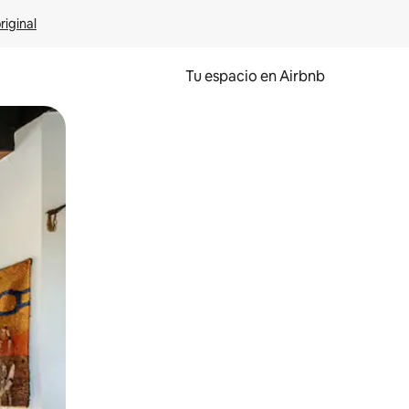
riginal
Tu espacio en Airbnb
ien tocando y deslizando la pantalla.