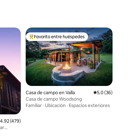
Favorito entre huéspedes
De los mejores en Favorito entre huéspedes
Casa de campo en Valla
Calificación promedi
5.0 (36)
Casa de campo Woodsong
Familiar
·
Ubicación
·
Espacios exteriores
alificación promedio: 4.92 de 5; 479 evaluaciones
4.92 (479)
ar