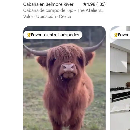
Cabaña en Belmore River
Calificación promedio: 
4.98 (135)
Cabaña de campo de lujo - The Ateliers
Cottage
Valor
·
Ubicación
·
Cerca
Favorito entre huéspedes
Favor
De los mejores en Favorito entre huéspedes
De los m