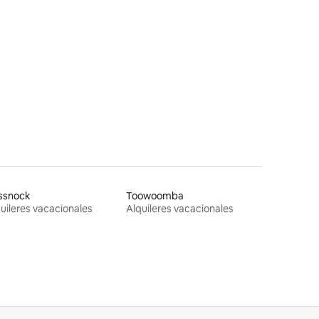
iones
ssnock
Toowoomba
uileres vacacionales
Alquileres vacacionales