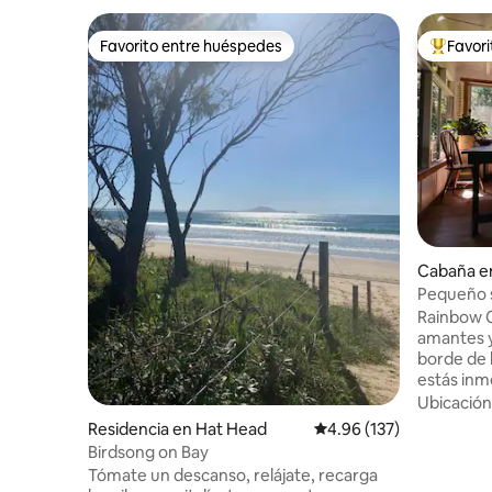
Favorito entre huéspedes
Favor
Favorito entre huéspedes
De los m
Cabaña e
Pequeño s
cerca de 
Rainbow C
amantes y
borde de l
estás inm
pájaros, g
Ubicación
estrellas por l
Residencia en Hat Head
Calificación promedio: 
4.96 (137)
espacios
Birdsong on Bay
descansar 
Tómate un descanso, relájate, recarga
con sumin