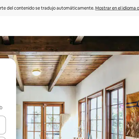
rte del contenido se tradujo automáticamente. 
Mostrar en el idioma o
nb
vegar usando las teclas de las flechas hacia arriba y hacia abajo, o b