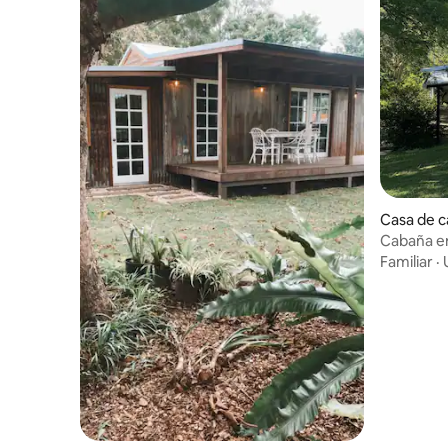
Casa de 
bah
Cabaña en
Mountains
Familiar
·