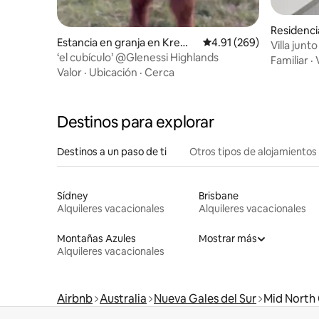
Residenci
Estancia en granja en Kremn
Calificación promedio: 
4.91 (269)
Villa junto
os
‘el cubículo’ @Glenessi Highlands
Familiar
·
Valor
·
Ubicación
·
Cerca
Destinos para explorar
Destinos a un paso de ti
Otros tipos de alojamientos
Sídney
Brisbane
Alquileres vacacionales
Alquileres vacacionales
Montañas Azules
Mostrar más
Alquileres vacacionales
Airbnb
Australia
Nueva Gales del Sur
Mid North