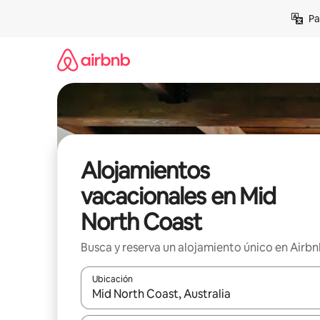
Ir
Pa
al
contenido
Alojamientos
vacacionales en Mid
North Coast
Busca y reserva un alojamiento único en Airb
Ubicación
Cuando los resultados estén disponibles, podrás na