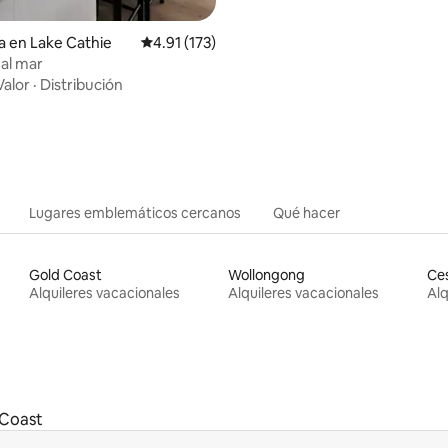
a en Lake Cathie
Calificación promedio: 4.91 de 5; 173 evaluac
4.91 (173)
4.91 de 5; 269 evaluaciones
 al mar
Valor
·
Distribución
Lugares emblemáticos cercanos
Qué hacer
Gold Coast
Wollongong
Ce
Alquileres vacacionales
Alquileres vacacionales
Alq
 Coast