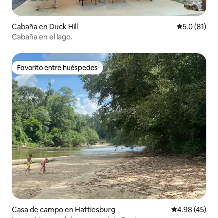
Cabaña en Duck Hill
Calificación
5.0 (81)
Cabaña en el lago.
Favorito entre huéspedes
Favorito entre huéspedes
Casa de campo en Hattiesburg
Calificación 
4.98 (45)