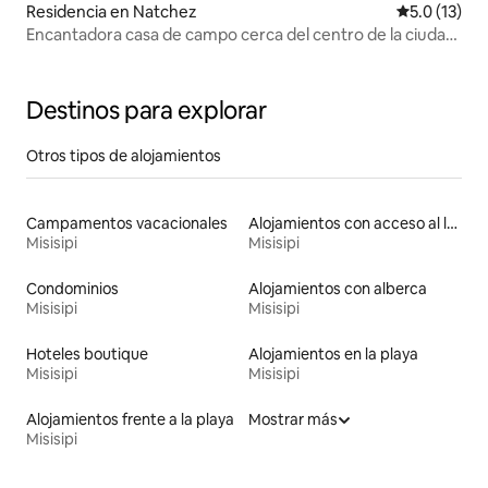
Residencia en Natchez
Calificación
5.0 (13)
Encantadora casa de campo cerca del centro de la ciudad
y del río
Destinos para explorar
Otros tipos de alojamientos
Campamentos vacacionales
Alojamientos con acceso al lago
Misisipi
Misisipi
Condominios
Alojamientos con alberca
Misisipi
Misisipi
Hoteles boutique
Alojamientos en la playa
Misisipi
Misisipi
Alojamientos frente a la playa
Mostrar más
Misisipi