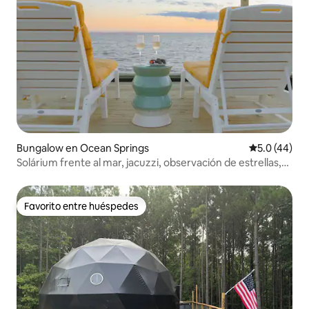
Bungalow en Ocean Springs
Calificación
5.0 (44)
Solárium frente al mar, jacuzzi, observación de estrellas,
fogata
Favorito entre huéspedes
Favorito entre huéspedes