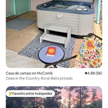
Casa de campo en McComb
Calificación p
4.88 (56)
Oasis in the Country-Rural-Baño privado
Favorito entre huéspedes
De los mejores en Favorito entre huéspedes