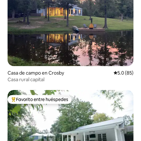
Casa de campo en Crosby
Calificación
5.0 (85)
Casa rural capital
Favorito entre huéspedes
De los mejores en Favorito entre huéspedes