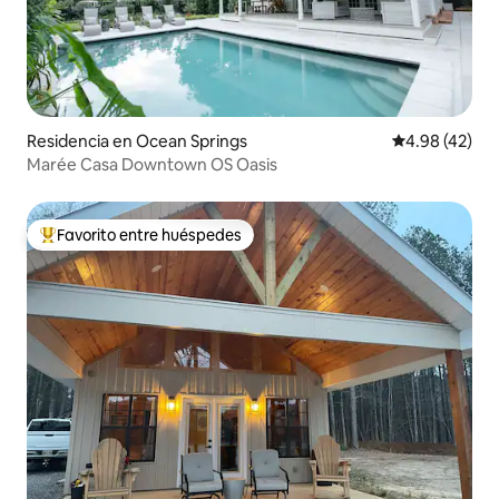
Residencia en Ocean Springs
Calificación 
4.98 (42)
Marée Casa Downtown OS Oasis
Favorito entre huéspedes
De los mejores en Favorito entre huéspedes