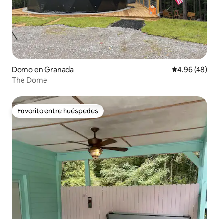
Domo en Granada
Calificación p
4.96 (48)
The Dome
Favorito entre huéspedes
Favorito entre huéspedes