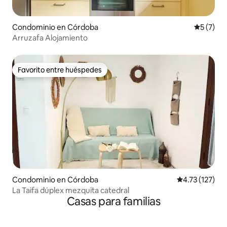
Condominio en Córdoba
Calificac
5 (7)
Arruzafa Alojamiento
Favorito entre huéspedes
Favorito entre huéspedes
Condominio en Córdoba
Calificación p
4.73 (127)
La Taifa dúplex mezquita catedral
Casas para familias