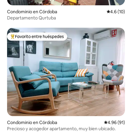
Condominio en Córdoba
Calificación
4.6 (10)
Departamento Qurtuba
Favorito entre huéspedes
De los mejores en Favorito entre huéspedes
Condominio en Córdoba
Calificación 
4.96 (91)
Precioso y acogedor apartamento, muy bien ubicado.