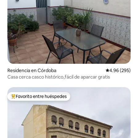
Residencia en Córdoba
Calificación pr
4.96 (295)
Casa cerca casco histórico,fácil de aparcar gratis
Favorito entre huéspedes
De los mejores en Favorito entre huéspedes