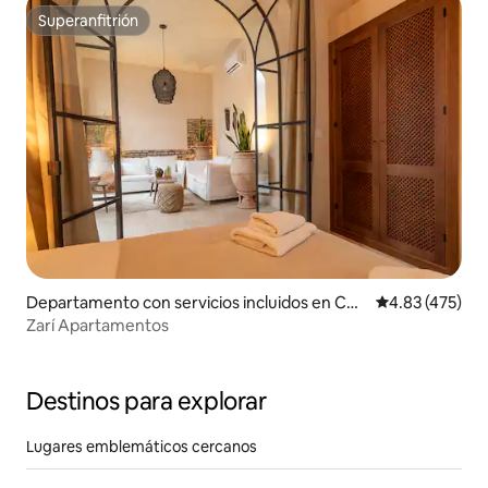
Superanfitrión
Superanfitrión
Departamento con servicios incluidos en Cór
Calificación p
4.83 (475)
doba
Zarí Apartamentos
Destinos para explorar
Lugares emblemáticos cercanos