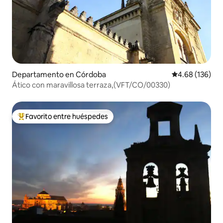
Departamento en Córdoba
Calificación pr
4.68 (136)
Ático con maravillosa terraza,(VFT/CO/00330)
Favorito entre huéspedes
De los mejores en Favorito entre huéspedes