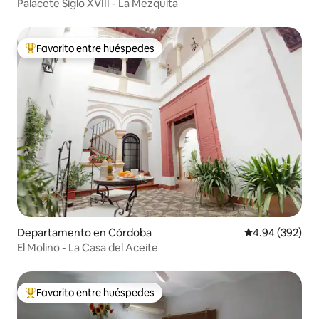
Palacete Siglo XVIII - La Mezquita
Favorito entre huéspedes
De los mejores en Favorito entre huéspedes
Departamento en Córdoba
Calificación pr
4.94 (392)
El Molino - La Casa del Aceite
Favorito entre huéspedes
De los mejores en Favorito entre huéspedes