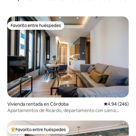
Favorito entre huéspedes
Favorito entre huéspedes
Vivienda rentada en Córdoba
Calificación pr
4.94 (246)
Apartamentos de Ricardo, departamento con cama
doble...
Favorito entre huéspedes
De los mejores en Favorito entre huéspedes