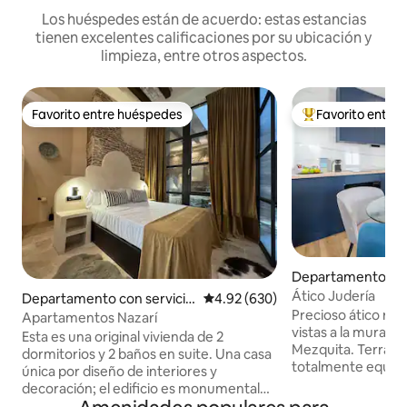
Los huéspedes están de acuerdo: estas estancias
tienen excelentes calificaciones por su ubicación y
limpieza, entre otros aspectos.
Favorito entre huéspedes
Favorito entre
Favorito entre huéspedes
De los mejores en
Departamento en
Ático Judería
Departamento con servicio
Calificación promedio: 4.92 de 5
4.92 (630)
Precioso ático re
s incluidos en Córdoba
Apartamentos Nazarí
vistas a la murall
Esta es una original vivienda de 2
Mezquita. Terraza
dormitorios y 2 baños en suite. Una casa
totalmente equipa
única por diseño de interiores y
habitaciones, Dor
decoración; el edificio es monumental
viscoelástica de 1
del siglo XVI y recién rehabilitado, y