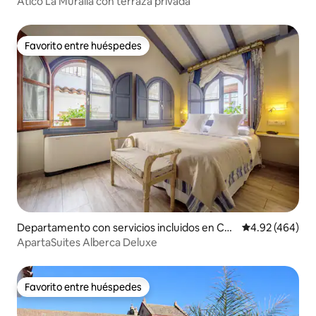
Ático La Muralla con terraza privada
Favorito entre huéspedes
Favorito entre huéspedes
Departamento con servicios incluidos en Cór
Calificación pr
4.92 (464)
doba
ApartaSuites Alberca Deluxe
Favorito entre huéspedes
Favorito entre huéspedes