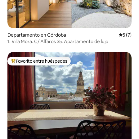
Departamento en Córdoba
Calificac
5 (7)
1. Villa Mora. C/ Alfaros 35. Apartamento de lujo
Favorito entre huéspedes
De los mejores en Favorito entre huéspedes