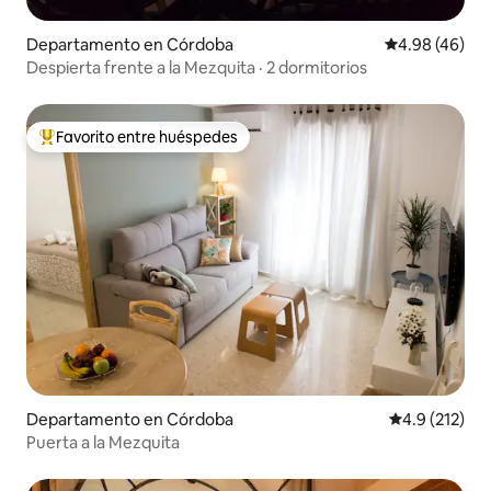
Departamento en Córdoba
Calificación p
4.98 (46)
Despierta frente a la Mezquita · 2 dormitorios
Favorito entre huéspedes
De los mejores en Favorito entre huéspedes
Departamento en Córdoba
Calificación 
4.9 (212)
Puerta a la Mezquita