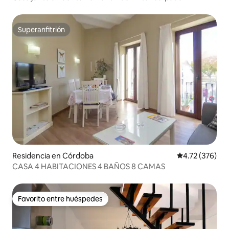
Superanfitrión
Superanfitrión
Residencia en Córdoba
Calificación p
4.72 (376)
CASA 4 HABITACIONES 4 BAÑOS 8 CAMAS
Favorito entre huéspedes
Favorito entre huéspedes