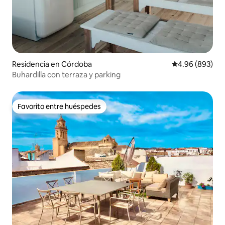
Residencia en Córdoba
Calificación pr
4.96 (893)
Buhardilla con terraza y parking
Favorito entre huéspedes
Favorito entre huéspedes