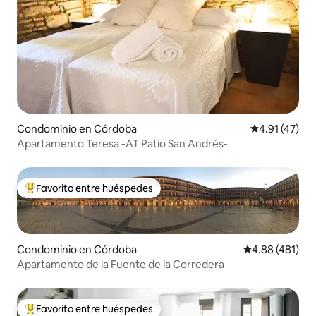
Condominio en Córdoba
Calificación 
4.91 (47)
Apartamento Teresa -AT Patio San Andrés-
Favorito entre huéspedes
De los mejores en Favorito entre huéspedes
Condominio en Córdoba
Calificación p
4.88 (481)
Apartamento de la Fuente de la Corredera
Favorito entre huéspedes
De los mejores en Favorito entre huéspedes