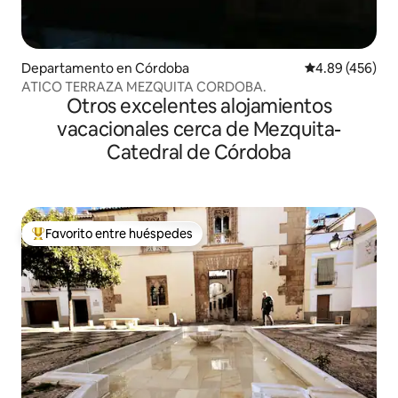
Departamento en Córdoba
Calificación pr
4.89 (456)
ATICO TERRAZA MEZQUITA CORDOBA.
Otros excelentes alojamientos
vacacionales cerca de Mezquita-
Catedral de Córdoba
Favorito entre huéspedes
De los mejores en Favorito entre huéspedes