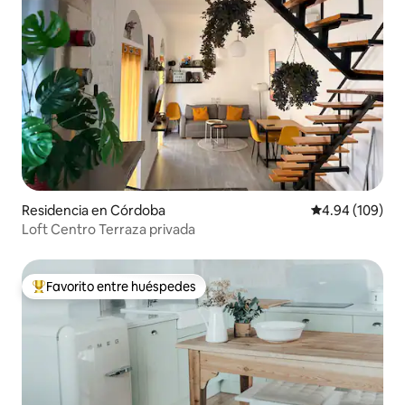
Residencia en Córdoba
Calificación pr
4.94 (109)
Loft Centro Terraza privada
Favorito entre huéspedes
De los mejores en Favorito entre huéspedes