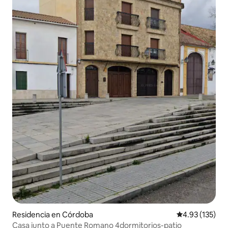
Residencia en Córdoba
Calificación p
4.93 (135)
Casa junto a Puente Romano 4dormitorios-patio