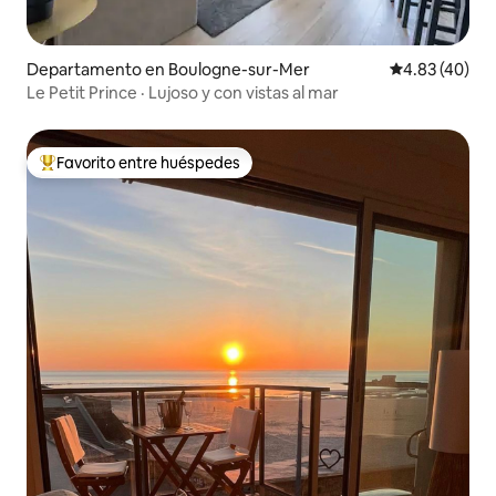
Departamento en Boulogne-sur-Mer
Calificación 
4.83 (40)
Le Petit Prince · Lujoso y con vistas al mar
Favorito entre huéspedes
De los mejores en Favorito entre huéspedes