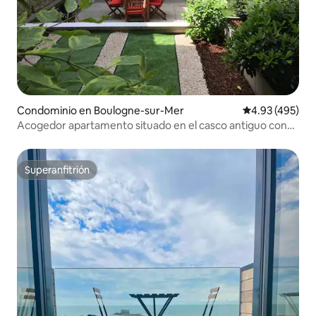
Condominio en Boulogne-sur-Mer
Calificación pr
4.93 (495)
Acogedor apartamento situado en el casco antiguo con
su jardín
Superanfitrión
Superanfitrión