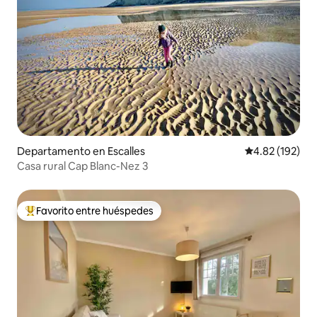
Departamento en Escalles
Calificación p
4.82 (192)
Casa rural Cap Blanc-Nez 3
Favorito entre huéspedes
De los mejores en Favorito entre huéspedes