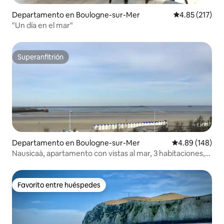
Departamento en Boulogne-sur-Mer
Calificación p
4.85 (217)
"Un día en el mar"
Superanfitrión
Superanfitrión
Departamento en Boulogne-sur-Mer
Calificación pr
4.89 (148)
Nausicaà, apartamento con vistas al mar, 3 habitaciones,
garaje privado
Favorito entre huéspedes
Favorito entre huéspedes