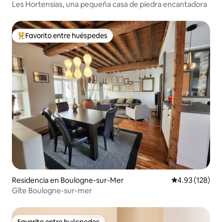
Les Hortensias, una pequeña casa de piedra encantadora
Favorito entre huéspedes
De los mejores en Favorito entre huéspedes
Residencia en Boulogne-sur-Mer
Calificación p
4.93 (128)
Gîte Boulogne-sur-mer