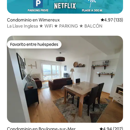
Condominio en Wimereux
Calificación p
4.97 (133)
La Llave Inglesa ★ WiFi ★ PARKING ★ BALCÓN
Favorito entre huéspedes
Favorito entre huéspedes
Condominio en Boulogne-sur-Mer
Calificación pr
4.94 (207)