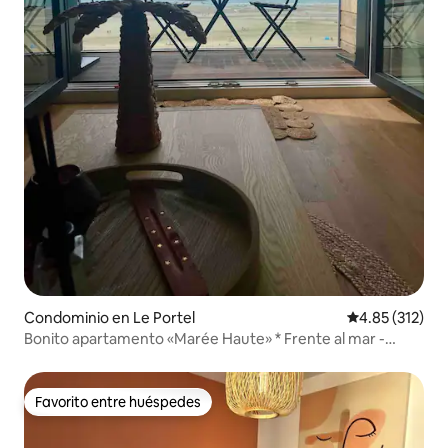
Condominio en Le Portel
Calificación p
4.85 (312)
Bonito apartamento «Marée Haute» * Frente al mar -
Balcón
Favorito entre huéspedes
Favorito entre huéspedes