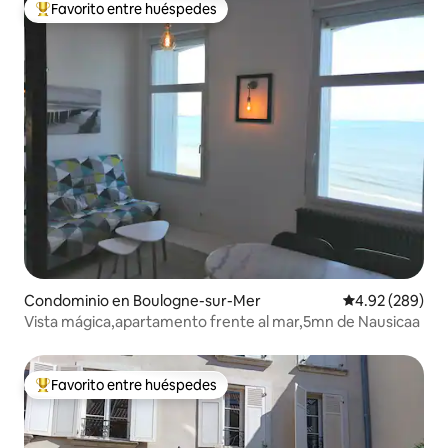
Favorito entre huéspedes
De los mejores en Favorito entre huéspedes
Condominio en Boulogne-sur-Mer
Calificación pr
4.92 (289)
Vista mágica,apartamento frente al mar,5mn de Nausicaa
Favorito entre huéspedes
De los mejores en Favorito entre huéspedes