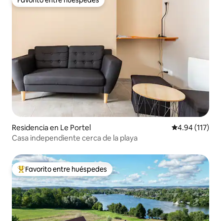
Favorito entre huéspedes
Favorito entre huéspedes
Residencia en Le Portel
Calificación p
4.94 (117)
Casa independiente cerca de la playa
Favorito entre huéspedes
De los mejores en Favorito entre huéspedes