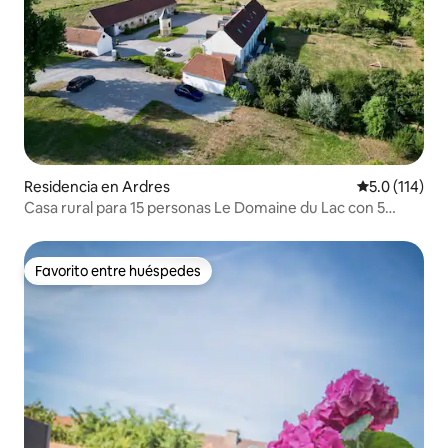
Residencia en Ardres
Calificación 
5.0 (114)
Casa rural para 15 personas Le Domaine du Lac con 5
habitaciones y 5 baños.
Favorito entre huéspedes
Favorito entre huéspedes