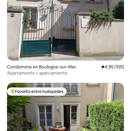
Condominio en Boulogne-sur-Mer
Calificación p
4.95 (105)
Apartamento + aparcamiento
Favorito entre huéspedes
De los mejores en Favorito entre huéspedes