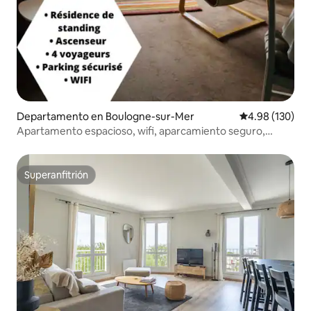
Departamento en Boulogne-sur-Mer
Calificación pr
4.98 (130)
Apartamento espacioso, wifi, aparcamiento seguro,
magníficas vistas
Superanfitrión
Superanfitrión