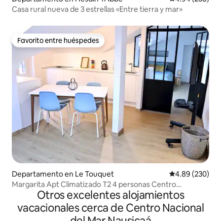
Casa rural nueva de 3 estrellas «Entre tierra y mar»
Favorito entre huéspedes
Favorito entre huéspedes
Departamento en Le Touquet
Calificación pr
4.89 (230)
Margarita Apt Climatizado T2 4 personas Centro
Otros excelentes alojamientos
aparcamiento
vacacionales cerca de Centro Nacional
del Mar Nausicaá