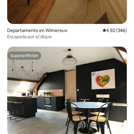
Departamento en Wimereux
Calificación pr
4.92 (346)
Escapada por el dique
Superanfitrión
Superanfitrión