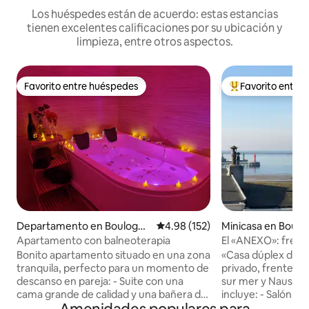
Los huéspedes están de acuerdo: estas estancias
tienen excelentes calificaciones por su ubicación y
limpieza, entre otros aspectos.
Favorito entre huéspedes
Favorito entre
Favorito entre huéspedes
De los mejores en
Departamento en Boulogne
Calificación promedio: 4.98 de 5
4.98 (152)
Minicasa en Boulo
-sur-Mer
Mer
Apartamento con balneoterapia
El «ANEXO»: frente
Bonito apartamento situado en una zona
«Casa dúplex de 3
tranquila, perfecto para un momento de
privado, frente a 
descanso en pareja: - Suite con una
sur mer y Nausicaa
cama grande de calidad y una bañera de
incluye: - Salón, zona de TV - Cocina
hidromasaje doble con 30 chorros de
equipada y mesa d