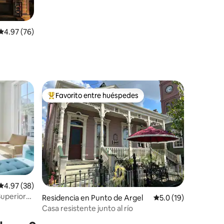
Calificación promedio: 4.97 de 5; 76 evaluaciones
4.97 (76)
iones
Favorito entre huéspedes
De los mejores en Favorito entre huéspedes
iones
Calificación promedio: 4.97 de 5; 38 evaluaciones
4.97 (38)
Superior
Residencia en Punto de Argel
Calificación promedi
5.0 (19)
Casa resistente junto al río