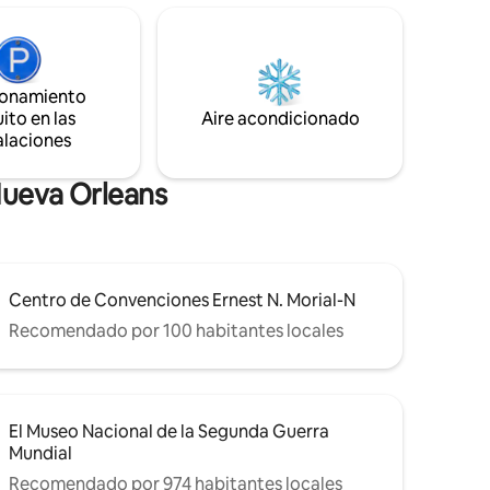
oton, patio
francesas del suelo al techo se abren a
rgador de
un patio y balcón completamente
 vehículos
privados. ¡3 dormitorios, 1,5 baños! Ten
encanto y
en cuenta que no es una casa para
 baños
fiestas, ¡sino el espacio más hermoso
ionamiento
 cocina
para disfrutar de una estancia relajante
ito en las
Aire acondicionado
en Nueva Orleans!
alaciones
Nueva Orleans
Centro de Convenciones Ernest N. Morial-N
Recomendado por 100 habitantes locales
El Museo Nacional de la Segunda Guerra
Mundial
Recomendado por 974 habitantes locales