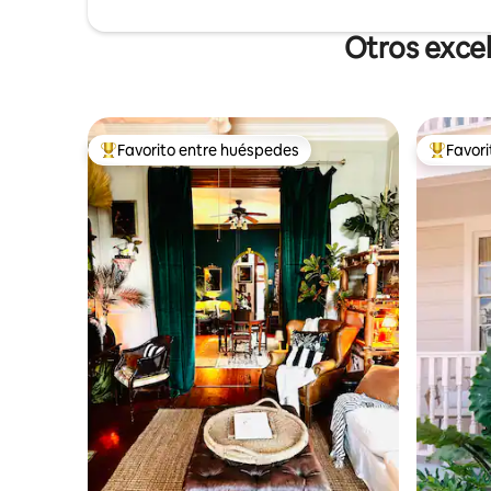
de 1 milla de distancia.
Otros excel
Favorito entre huéspedes
Favor
De los mejores en Favorito entre huéspedes
De los m