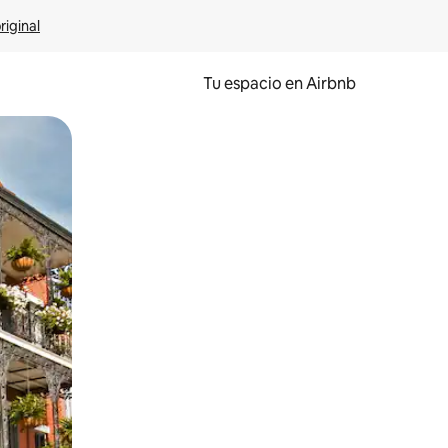
riginal
Tu espacio en Airbnb
ien tocando y deslizando la pantalla.