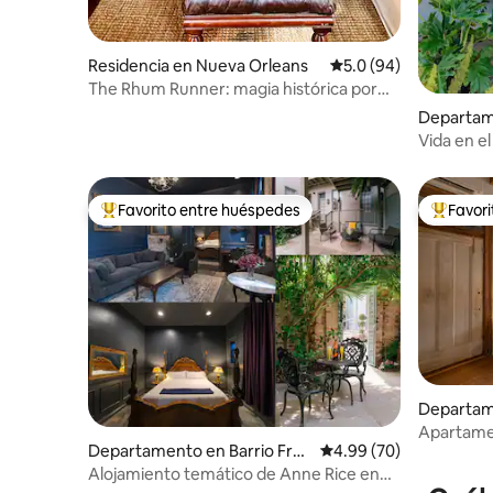
Residencia en Nueva Orleans
Calificación promedio
5.0 (94)
The Rhum Runner: magia histórica por
Garden District
Departam
en Distric
Vida en el
Nueva Or
remodela
Favorito entre huéspedes
Favor
De los mejores en Favorito entre huéspedes
De los m
Departam
en Distric
Apartamen
Departamento en Barrio Fran
Calificación promedio:
4.99 (70)
junto al 
cés de Nueva Orleans
Alojamiento temático de Anne Rice en