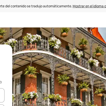
rte del contenido se tradujo automáticamente. 
Mostrar en el idioma o
nb
vegar usando las teclas de las flechas hacia arriba y hacia abajo, o b