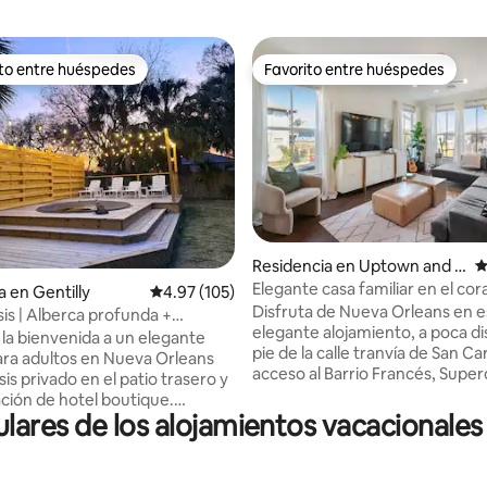
ito entre huéspedes
Favorito entre huéspedes
ejores en Favorito entre huéspedes
Favorito entre huéspedes
4.97 de 5; 664 evaluaciones
Residencia en Uptown and C
C
arrollton
Elegante casa familiar en el co
a en Gentilly
Calificación promedio: 4.97 de 5; 105 evaluac
4.97 (105)
Nueva Orleans
Disfruta de Nueva Orleans en e
s | Alberca profunda +
elegante alojamiento, a poca di
miento gratuito
la bienvenida a un elegante
pie de la calle tranvía de San Car
ara adultos en Nueva Orleans
acceso al Barrio Francés, Supe
is privado en el patio trasero y
Uptown, ¡todas las atracciones
ción de hotel boutique.
principales! Tendrás todo lo qu
ares de los alojamientos vacacionales
erca de City Park con fácil
necesitas en este hermoso y li
 Uber a Mid City, French
espacio: suelos de madera, obr
Frenchmen Street y el centro
de buen gusto, amplio comedor
ad, este alojamiento es ideal