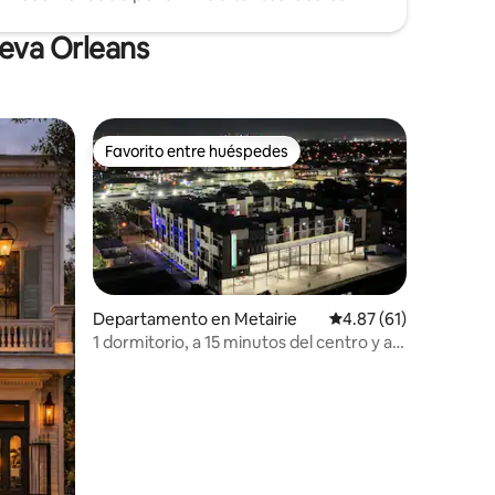
ueva Orleans
Favorito entre huéspedes
re huéspedes
Favorito entre huéspedes
Departamento en Metairie
Calificación promedio:
4.87 (61)
1 dormitorio, a 15 minutos del centro y a
10 minutos del aeropuerto