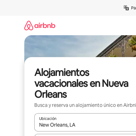
Ir
Pa
al
contenido
Alojamientos
vacacionales en Nueva
Orleans
Busca y reserva un alojamiento único en Airb
Ubicación
Cuando los resultados estén disponibles, podrás na