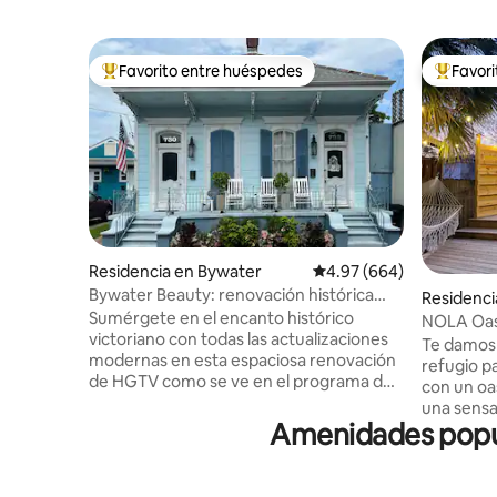
Favorito entre huéspedes
Favor
De los mejores en Favorito entre huéspedes
De los m
Residencia en Bywater
Calificación promedio: 
4.97 (664)
Bywater Beauty: renovación histórica
Residenci
destacada en Hgtv
Sumérgete en el encanto histórico
NOLA Oasi
victoriano con todas las actualizaciones
Estaciona
Te damos 
modernas en esta espaciosa renovación
refugio p
de HGTV como se ve en el programa de
con un oas
televisión New Orleans Reno. La belleza
una sensa
de Bywater en la calle Louisa cuenta con
Amenidades popul
Ubicado c
un gran porche delantero relajante,
acceso en
estacionamiento gratuito en la calle día y
Quarter, 
noche, interior elegante con techos de
de la ciud