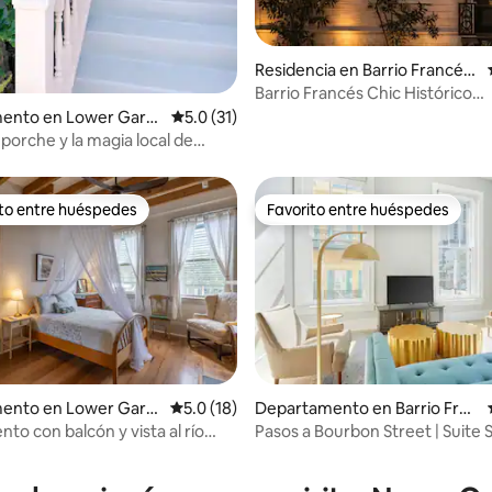
: 5.0 de 5; 94 evaluaciones
Residencia en Barrio Francés
de Nueva Orleans
Barrio Francés Chic Histórico
Renacimiento Griego
ento en Lower Gard
Calificación promedio: 5.0 de 5; 31 evaluac
5.0 (31)
t
 porche y la magia local de
leans. ¡Recientemente
do!
ito entre huéspedes
Favorito entre huéspedes
ejores en Favorito entre huéspedes
Favorito entre huéspedes
ento en Lower Gard
Calificación promedio: 5.0 de 5; 18 evaluac
5.0 (18)
Departamento en Barrio Fran
t
cés de Nueva Orleans
to con balcón y vista al río
Pasos a Bourbon Street | Suite 
 4.99 de 5; 70 evaluaciones
centro de convenciones
2BDR