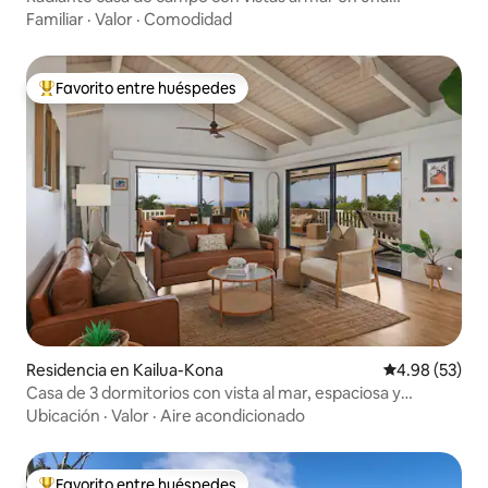
plantación de café. Muy privada.
Familiar
·
Valor
·
Comodidad
Favorito entre huéspedes
De los mejores en Favorito entre huéspedes
Residencia en Kailua-Kona
Calificación p
4.98 (53)
Casa de 3 dormitorios con vista al mar, espaciosa y
tranquila en Kona
Ubicación
·
Valor
·
Aire acondicionado
Favorito entre huéspedes