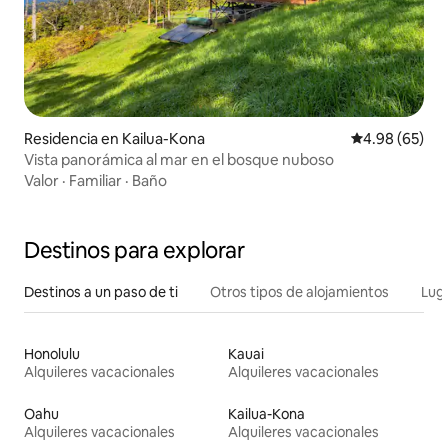
Residencia en Kailua-Kona
Calificación p
4.98 (65)
Vista panorámica al mar en el bosque nuboso
Valor
·
Familiar
·
Baño
Destinos para explorar
Destinos a un paso de ti
Otros tipos de alojamientos
Lug
Honolulu
Kauai
Alquileres vacacionales
Alquileres vacacionales
Oahu
Kailua-Kona
Alquileres vacacionales
Alquileres vacacionales