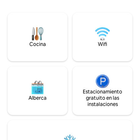
altura. A solo 4 millas de la ciudad de
atardecer: nuevo para relajarse Cuatro
Kona y cerca de las
áreas de estar al aire libre; gran terraza
combinación perfe
en un entorno forestal Todas las
en el campo y acc
habitaciones tienen aire acondicionado
todo lo que necesitas. Espa
nuevo. Lavaplatos doble Televisión de
sereno, verdadera
lujo de 85 pulgadas Barrio
wifi muy rápido Número de
extremadamente seguro con puerta
identificación par
Cocina
Wifi
privada
W01435344-01
Estacionamiento
Alberca
gratuito en las
instalaciones