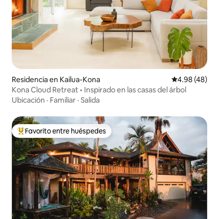
Residencia en Kailua-Kona
Calificación p
4.98 (48)
Kona Cloud Retreat • Inspirado en las casas del árbol
Ubicación
·
Familiar
·
Salida
Favorito entre huéspedes
De los mejores en Favorito entre huéspedes