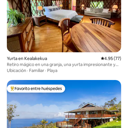
Yurta en Kealakekua
Calificación 
4.95 (77)
Retiro mágico en una granja, una yurta impresionante y
un baño de spa
Ubicación
·
Familiar
·
Playa
Favorito entre huéspedes
De los mejores en Favorito entre huéspedes