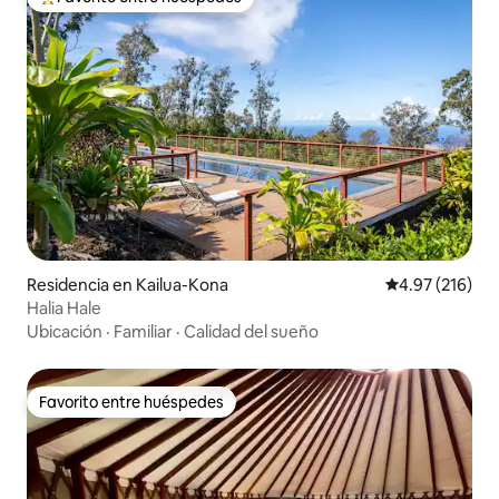
De los mejores en Favorito entre huéspedes
Residencia en Kailua-Kona
Calificación p
4.97 (216)
Halia Hale
Ubicación
·
Familiar
·
Calidad del sueño
Favorito entre huéspedes
Favorito entre huéspedes