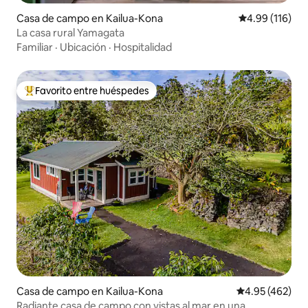
Casa de campo en Kailua-Kona
Calificación p
4.99 (116)
La casa rural Yamagata
Familiar
·
Ubicación
·
Hospitalidad
Favorito entre huéspedes
De los mejores en Favorito entre huéspedes
Casa de campo en Kailua-Kona
Calificación pr
4.95 (462)
Radiante casa de campo con vistas al mar en una