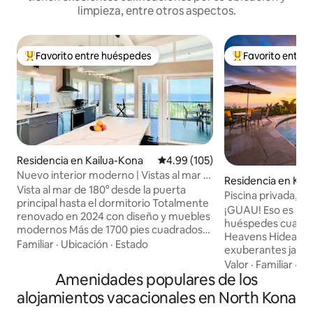
limpieza, entre otros aspectos.
Favorito entre huéspedes
Favorito entre
De los mejores en Favorito entre huéspedes
De los mejores en
Residencia en Kailua-Kona
Calificación promedio: 4.99 de 5
4.99 (105)
Nuevo interior moderno | Vistas al mar |
Residencia en Kai
Jacuzzi | Terraza en el bosque
Vista al mar de 180° desde la puerta
Piscina privada, vis
principal hasta el dormitorio Totalmente
minutos de la play
¡GUAU! Eso es lo q
renovado en 2024 con diseño y muebles
huéspedes cuando
modernos Más de 1700 pies cuadrados
Heavens Hideaway. Rodeada
en un lote de más de 12000 pies
Familiar
·
Ubicación
·
Estado
exuberantes jardin
cuadrados, frente al mar con telón de
frutales exóticos y
Valor
·
Familiar
·
Pl
fondo forestal A 5 minutos de la playa,
Amenidades populares de los
propiedad de 1 acr
incluido el popular esnórquel en Kahaluu.
privacidad, impres
alojamientos vacacionales en North Kona
A 9 minutos del centro de Kona para
de 180° y cómodas 
comer y ir de compras. Jacuzzi al