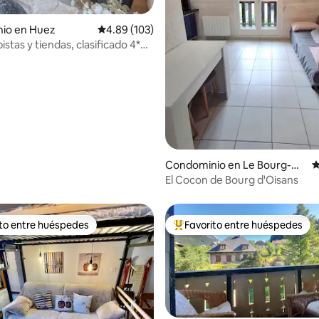
io en Huez
Calificación promedio: 4.89 de 5; 103 evaluac
4.89 (103)
istas y tiendas, clasificado 4*
4.86 de 5; 180 evaluaciones
O
Condominio en Le Bourg-
C
d'Oisans
El Cocon de Bourg d'Oisans
ito entre huéspedes
Favorito entre huéspedes
ejores en Favorito entre huéspedes
De los mejores en Favorito ent