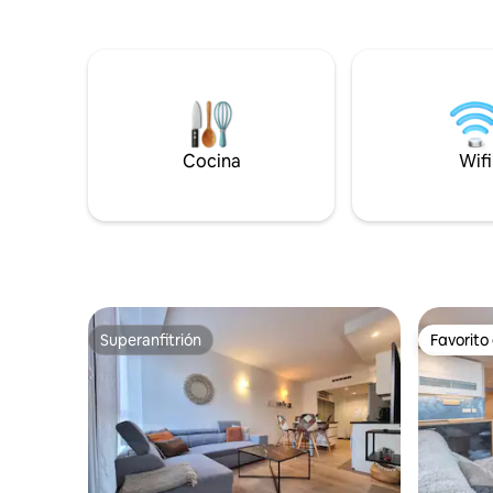
chartreuse".fr
entresuel
gran bode
esquís... Aparcamiento a 50 metros de la
vivienda 
tiendas...
Cocina
Wifi
Superanfitrión
Favorito
Superanfitrión
Favorito