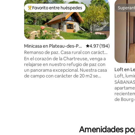
Favorito entre huéspedes
Superanf
De los mejores en Favorito entre huéspedes
Superanf
Minicasa en Plateau-des-Pet
Calificación promedio: 
4.97 (194)
ites-Roches
Remanso de paz. Casa rural con carácter
con sauna
En el corazón de la Chartreuse, venga a
relajarse en nuestro refugio de paz con
Loft en L
un panorama excepcional. Nuestra casa
de campo con carácter de 20 m2 se
Loft, lum
encuentra en plena naturaleza al lado de
pequeño 
SÁBANAS NO 
nuestra casa en una parcela de 8500 m2
apartamen
a 1000 metros en la meseta de las
recientem
pequeñas rocas. Impresionante sauna
de Bourg 
panorámica (con suplemento). Estación
capital de
de esquí, parapente, rutas de
segundo p
senderismo desde la casa. Amantes de la
vistas a l
naturaleza y la tranquilidad, esta casa es
como el a
el lugar ideal. A 35 minutos de Grenoble y
Amenidades popu
domina el
Chambéry. "gitedecaractere-
grande co