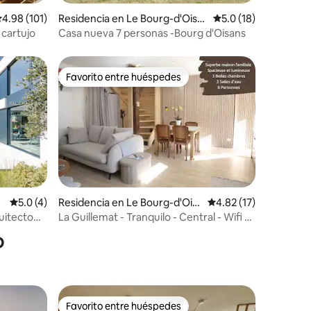
iones
alificación promedio: 4.98 de 5; 101 evaluaciones
4.98 (101)
Residencia en Le Bourg-d'Oisa
Calificación promedi
5.0 (18)
ns
 cartujo
Casa nueva 7 personas -Bourg d'Oisans
Favorito entre huéspedes
Favorito entre huéspedes
iones
Calificación promedio: 5.0 de 5; 4 evaluaciones
5.0 (4)
Residencia en Le Bourg-d'Ois
Calificación promedio
4.82 (17)
ans
quitecto
La Guillemat - Tranquilo - Central - Wifi -
Vista
o
Favorito entre huéspedes