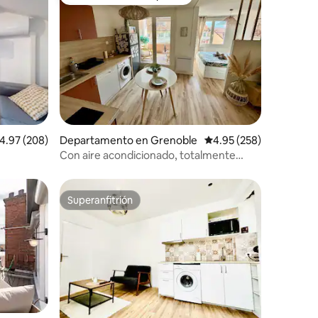
re huéspedes
Favorito entre huéspedes
iones
alificación promedio: 4.97 de 5; 208 evaluaciones
4.97 (208)
Departamento en Grenoble
Calificación promedio: 
4.95 (258)
Con aire acondicionado, totalmente
equipado, cerca del centro y de la
estación de tren
Superanfitrión
Superanfitrión