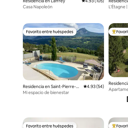
Residencia en Laffrey
Calificación promedio: 
4.93 (105)
Residenci
Casa Napoleón
L'Étagne 
corazón d
Favorito entre huéspedes
Favor
Favorito entre huéspedes
De los m
Residenci
Residencia en Saint-Pierre-de
Calificación promedio:
4.93 (54)
ans
Apartamen
-Méaroz
Mi espacio de bienestar
Favorito entre huéspedes
Favor