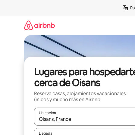
Ir
Pa
al
contenido
Lugares para hospedart
cerca de Oisans
Reserva casas, alojamientos vacacionales
únicos y mucho más en Airbnb
Ubicación
Cuando los resultados estén disponibles, podrás na
Llegada