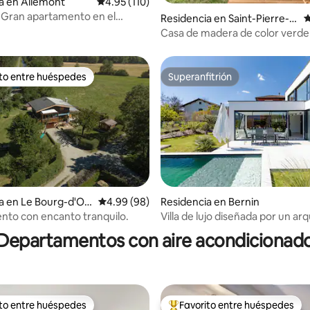
4.93 de 5; 105 evaluaciones
a en Allemont
Calificación promedio: 4.95 de 5; 110 evaluac
4.95 (110)
| Gran apartamento en el
Residencia en Saint-Pierre-d
C
e la montaña
e-Chartreuse
Casa de madera de color verde
ito entre huéspedes
Superanfitrión
ejores en Favorito entre huéspedes
Superanfitrión
a en Le Bourg-d'Ois
Calificación promedio: 4.99 de 5; 98 evaluac
4.99 (98)
Residencia en Bernin
 4.93 de 5; 54 evaluaciones
to con encanto tranquilo.
Villa de lujo diseñada por un ar
con piscina
Departamentos con aire acondicionad
ito entre huéspedes
Favorito entre huéspedes