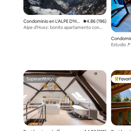
Condominio en L'ALPE D'HU
Calificación promedio: 
4.86 (196)
EZ
Alpe d'Huez: bonito apartamento con
wifi gratuito
Condomin
e
Estudio 
pistas
Superanfitrión
Favor
Superanfitrión
De los m