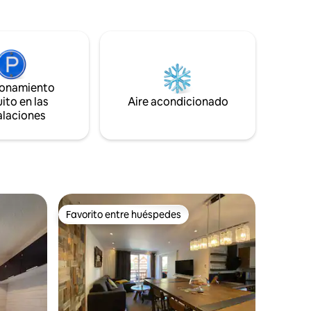
da ofrece
rraza para
das
sponibles
ionamiento
ante todo
ito en las
Aire acondicionado
alaciones
Favorito entre huéspedes
Favorito entre huéspedes