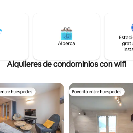
o con 2 camas individuales -Una
montañas. Aquí, cada tempora
ga para poner bicicletas,
su magia Mesa brasero en la te
cocinar, compartir momentos
- Cerca de bares, restaurantes,
agradables y pasar noches cáli
alrededor del fuego Raquetas de nieve,
trineos, rutas de senderismo di
Estac
para explorar la naturaleza dur
Alberca
gratu
el año⛰️
inst
Alquileres de condominios con wifi
 entre huéspedes
Favorito entre huéspedes
 entre huéspedes
Favorito entre huéspedes