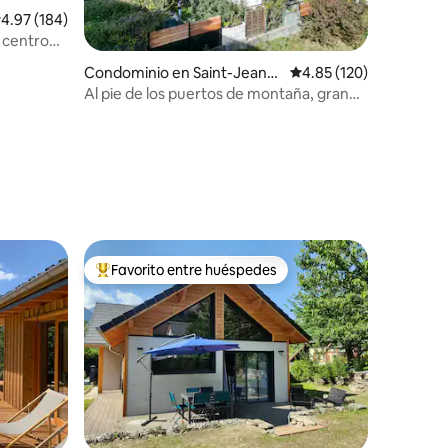
alificación promedio: 4.97 de 5; 184 evaluaciones
4.97 (184)
 centro
Condominio en Saint-Jean-d
Calificación promedio: 
4.85 (120)
e-Maurienne
Al pie de los puertos de montaña, gran
alojamiento luminoso
iones
Favorito entre huéspedes
re huéspedes
De los mejores en Favorito entre huéspedes