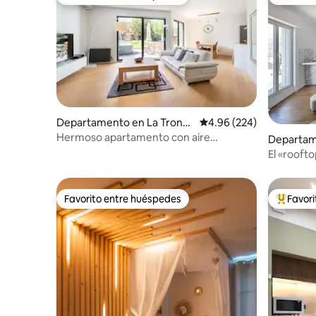
Favorito entre huéspedes
De los m
Departamento en La Tronc
Calificación promedio: 
4.96 (224)
he
Hermoso apartamento con aire
Departam
acondicionado idealmente ubicado
ntre
El «rooft
Favorito entre huéspedes
Favor
Favorito entre huéspedes
De los m