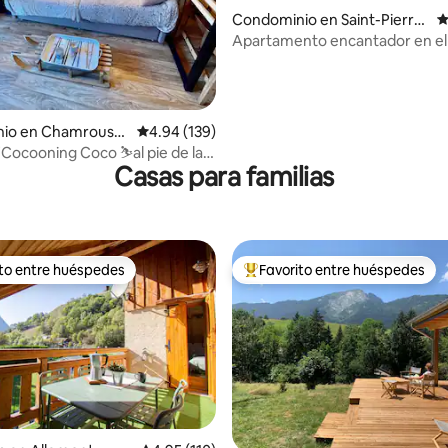
Condominio en Saint-Pierre-
C
de-Chartreuse
Apartamento encantador en el
del pueblo
4.86 de 5; 196 evaluaciones
io en Chamrouss
Calificación promedio: 4.94 de 5; 139 evaluac
4.94 (139)
Cocooning Coco ⛷al pie de las
Casas para familias
ito entre huéspedes
Favorito entre huéspedes
ejores en Favorito entre huéspedes
De los mejores en Favorito ent