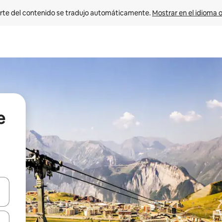
rte del contenido se tradujo automáticamente. 
Mostrar en el idioma o
e
vegar usando las teclas de las flechas hacia arriba y hacia abajo, o b