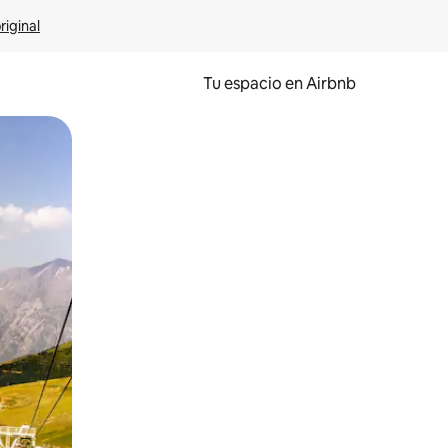
riginal
Tu espacio en Airbnb
ien tocando y deslizando la pantalla.