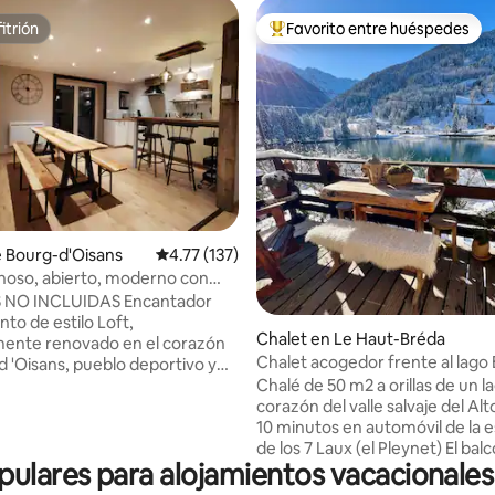
itrión
Favorito entre huéspedes
itrión
De los mejores en Favorito ent
4.97 de 5; 194 evaluaciones
e Bourg-d'Oisans
Calificación promedio: 4.77 de 5; 137 evaluac
4.77 (137)
inoso, abierto, moderno con
balcón
INCLUIDAS Encantador
to de estilo Loft,
Chalet en Le Haut-Bréda
ente renovado en el corazón
Chalet acogedor frente al lago 
d 'Oisans, pueblo deportivo y
de los 7 Laux
 la bicicleta. Situado en el
Chalé de 50 m2 a orillas de un la
iso de una casa de pueblo,
corazón del valle salvaje del Al
as crestas del Alpe d 'Huez, así
10 minutos en automóvil de la 
cantilado de Pregentil que
de los 7 Laux (el Pleynet) El balcón, la
lares para alojamientos vacacionales
 pueblo. -Hay una habitación
terraza y el jardín ofrecen una v
n una cama king size -Un
panorámica y espectacular del l