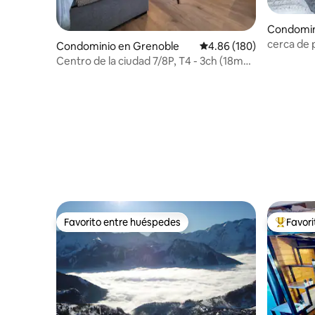
Condomin
cerca de p
Condominio en Grenoble
Calificación promedio: 
4.86 (180)
FAVORIT
Centro de la ciudad 7/8P, T4 - 3ch (18m2)
3SDB, Garaje
Favorito entre huéspedes
Favor
Favorito entre huéspedes
De los m