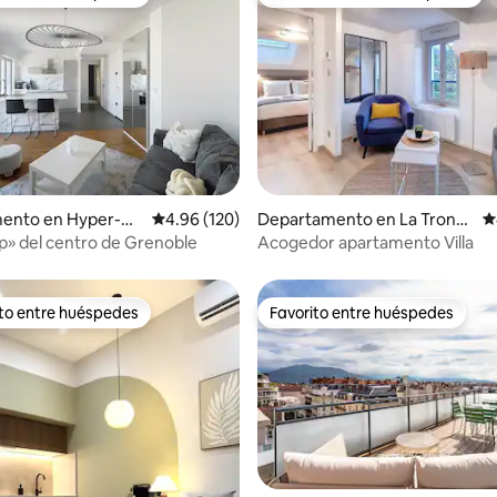
ejores en Favorito entre huéspedes
De los mejores en Favorito ent
4.96 de 5; 224 evaluaciones
ento en Hyper-Ce
Calificación promedio: 4.96 de 5; 120 evaluac
4.96 (120)
Departamento en La Tronc
C
he
op» del centro de Grenoble
Acogedor apartamento Villa
ito entre huéspedes
Favorito entre huéspedes
ejores en Favorito entre huéspedes
Favorito entre huéspedes