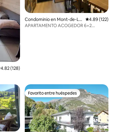
iones
Condominio en Mont-de-La
Calificación promedio: 
4.89 (122)
ns
APARTAMENTO ACOGEDOR 6+2
personas, A PIE DE PISTAS, CENTRO DE
LA ESTACIÓN
alificación promedio: 4.82 de 5; 128 evaluaciones
4.82 (128)
Favorito entre huéspedes
re huéspedes
Favorito entre huéspedes