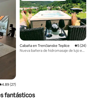
iones
Cabaña en Trenčianske Teplice
Calificación promed
5 (24)
Nueva bañera de hidromasaje de lujo en
Domčeky pri pyramíde
Calificación promedio: 4.89 de 5; 27 evaluaciones
4.89 (27)
s fantásticos