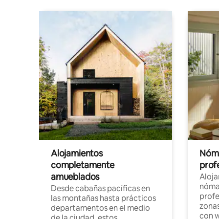
Alojamientos
Nóma
completamente
profe
amueblados
Aloj
nómad
Desde cabañas pacíficas en
profe
las montañas hasta prácticos
zonas
departamentos en el medio
con w
de la ciudad, estos