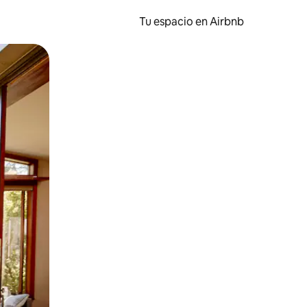
Tu espacio en Airbnb
ien tocando y deslizando la pantalla.