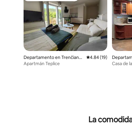
Departamento en Trenčiansk
Calificación promedio:
4.84 (19)
Departam
e Teplice
Apartmán Teplice
Casa de la
La comodidad