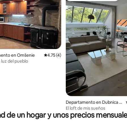
 4.84 de 5; 19 evaluaciones
ento en Omšenie
Calificación promedio: 4.75 de 5; 4 evaluac
4.75 (4)
 luz del pueblo
Departamento en Dubnica n
ad Váhom
El loft de mis sueños
 de un hogar y unos precios mensuale