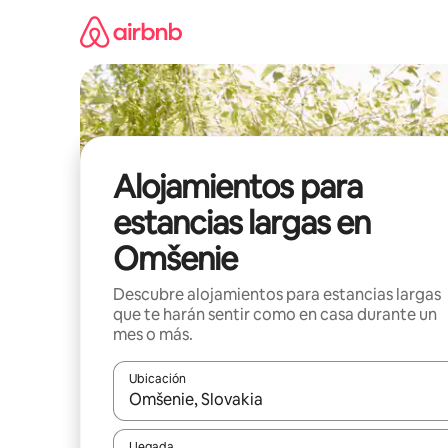
Ir
al
contenido
Alojamientos para
estancias largas en
Omšenie
Descubre alojamientos para estancias largas
que te harán sentir como en casa durante un
mes o más.
Ubicación
Cuando los resultados estén disponibles, podrás na
Llegada