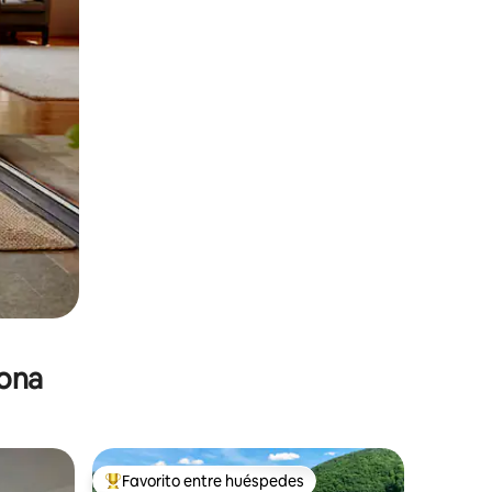
zona
Favorito entre huéspedes
De los mejores en Favorito entre huéspedes