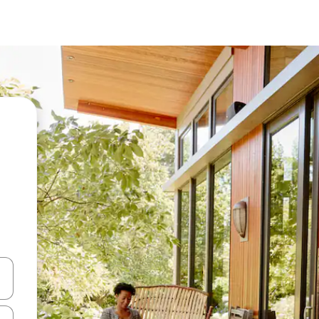
vegar usando las teclas de las flechas hacia arriba y hacia abajo, o b