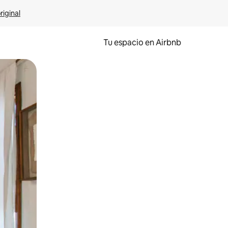
riginal
Tu espacio en Airbnb
ien tocando y deslizando la pantalla.