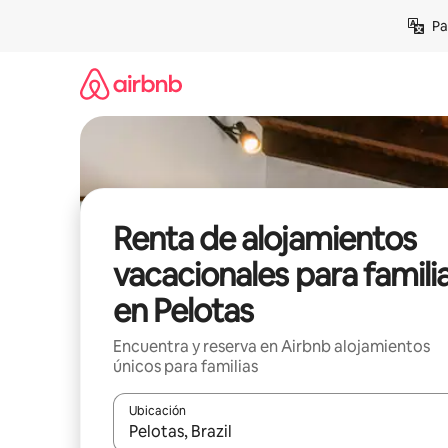
Ir
Pa
al
contenido
Renta de alojamientos
vacacionales para famili
en Pelotas
Encuentra y reserva en Airbnb alojamientos
únicos para familias
Ubicación
Cuando los resultados estén disponibles, podrás na