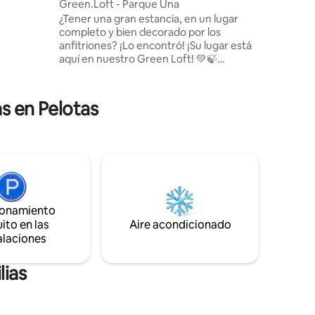
Green.Loft - Parque Una
d; La
¿Tener una gran estancia, en un lugar
 la UFPEL,
completo y bien decorado por los
ace de
anfitriones? ¡Lo encontró! ¡Su lugar está
para
aquí en nuestro Green Loft! 💚🍃
dad con
Ubicado en el Parque Una, una de las
postales de Pelotas, el loft cuenta con
una estructura completa para su
as en Pelotas
comodidad y practicidad, ya que está
cerca de todo. Nuestro loft está
conectado con Alexa, tiene un estilo
único, sobrio, industrial y moderno.
Además, contamos con un garaje
cubierto en el edificio para su
comodidad. ¡Ven a quedarte con
nosotros!
ionamiento
ito en las
Aire acondicionado
alaciones
lias