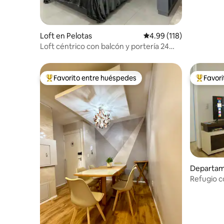
Loft en Pelotas
Calificación promedio: 
4.99 (118)
Loft céntrico con balcón y portería 24
horas
Favorito entre huéspedes
Favor
De los mejores en Favorito entre huéspedes
De los m
Departam
Refugio c
Wifi - Aju