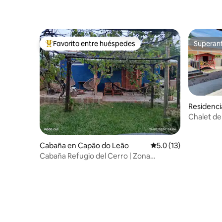
Favorito entre huéspedes
Superanf
De los mejores en Favorito entre huéspedes
Superanf
Residenci
Chalet de
Cabaña en Capão do Leão
Calificación promedio
5.0 (13)
Cabaña Refugio del Cerro | Zona
gourmet y fogata