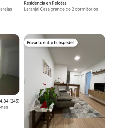
Residencia en Pelotas
parejas
Laranjal Casa grande de 2 dormitorios
Favorito entre huéspedes
Favorito entre huéspedes
iones
alificación promedio: 4.84 de 5; 245 evaluaciones
4.84 (245)
ones