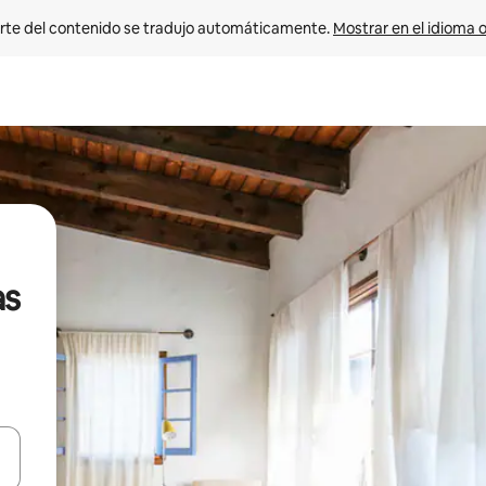
rte del contenido se tradujo automáticamente. 
Mostrar en el idioma o
as
vegar usando las teclas de las flechas hacia arriba y hacia abajo, o b