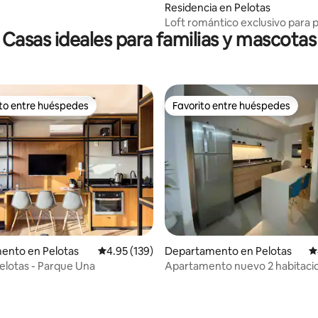
Residencia en Pelotas
Loft romántico exclusivo para 
Casas ideales para familias y mascotas
ito entre huéspedes
Favorito entre huéspedes
ejores en Favorito entre huéspedes
Favorito entre huéspedes
ento en Pelotas
Calificación promedio: 4.95 de 5; 139 evaluac
4.95 (139)
Departamento en Pelotas
C
elotas - Parque Una
Apartamento nuevo 2 habitaci