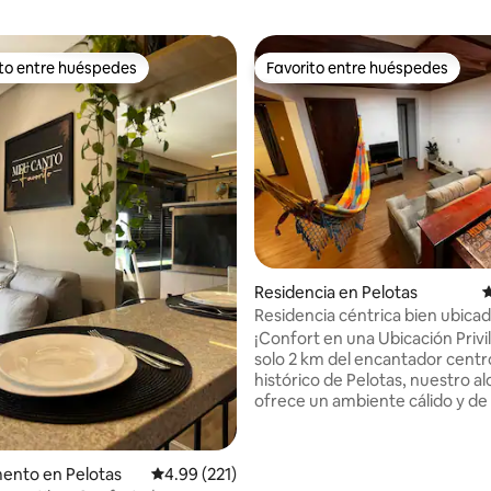
ito entre huéspedes
Favorito entre huéspedes
ejores en Favorito entre huéspedes
Favorito entre huéspedes
Residencia en Pelotas
C
Residencia céntrica bien ubica
¡Confort en una Ubicación Privi
solo 2 km del encantador centr
histórico de Pelotas, nuestro a
ofrece un ambiente cálido y de 
acceso. Situado junto a la emp
Expresso Embaixador, quienes 
autobús pueden pedir bajar en 
ento en Pelotas
Calificación promedio: 4.99 de 5; 221 evaluac
4.99 (221)
de la empresa y caminar tranq