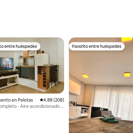
4.99 de 5; 118 evaluaciones
ito entre huéspedes
Favorito entre huéspedes
ejores en Favorito entre huéspedes
Favorito entre huéspedes
ento en Pelotas
Calificación promedio: 4.88 de 5; 208 evaluac
4.88 (208)
ompleto - Aire acondicionado -
ar - Estacionamiento