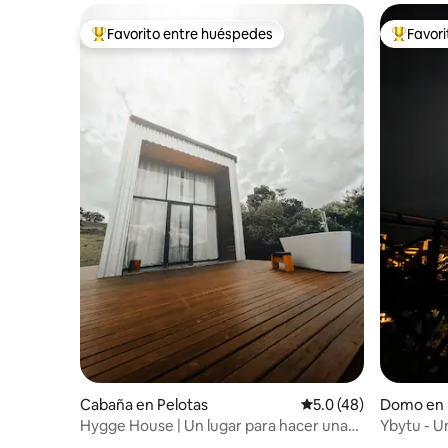
Favorito entre huéspedes
Favor
De los mejores en Favorito entre huéspedes
De los m
Cabaña en Pelotas
Calificación promedio
5.0 (48)
Domo en 
Hygge House | Un lugar para hacer una
Ybytu - Un
pausa