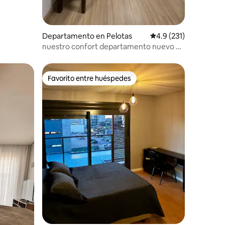
Departamento en Pelotas
Calificación promedio
4.9 (231)
nuestro confort departamento nuevo y
céntrico
Favorito entre huéspedes
Favorito entre huéspedes
iones