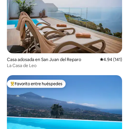
Casa adosada en San Juan del Reparo
Calificación p
4.94 (141)
La Casa de Leo
Favorito entre huéspedes
De los mejores en Favorito entre huéspedes