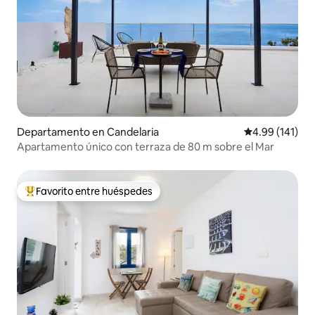
Departamento en Candelaria
Calificación p
4.99 (141)
Apartamento único con terraza de 80 m sobre el Mar
Favorito entre huéspedes
De los mejores en Favorito entre huéspedes