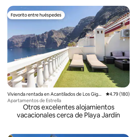
Favorito entre huéspedes
Favorito entre huéspedes
Vivienda rentada en Acantilados de Los Gigan
Calificación p
4.79 (180)
tes
Apartamentos de Estrella
Otros excelentes alojamientos
vacacionales cerca de Playa Jardín