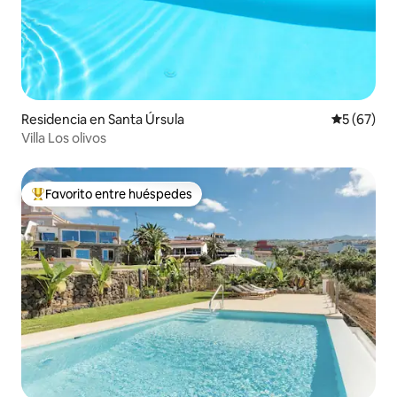
Residencia en Santa Úrsula
Calificaci
5 (67)
Villa Los olivos
Favorito entre huéspedes
De los mejores en Favorito entre huéspedes