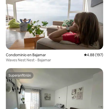
Condominio en Bajamar
Calificación pr
4.88 (197)
Waves Nest Nest - Bajamar
Superanfitrión
Superanfitrión