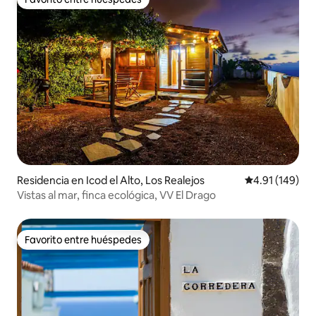
Favorito entre huéspedes
Residencia en Icod el Alto, Los Realejos
Calificación p
4.91 (149)
Vistas al mar, finca ecológica, VV El Drago
Favorito entre huéspedes
Favorito entre huéspedes