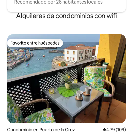
Recomendado por 26 habitantes locales
Alquileres de condominios con wifi
Favorito entre huéspedes
Favorito entre huéspedes
Condominio en Puerto de la Cruz
Calificación p
4.79 (109)