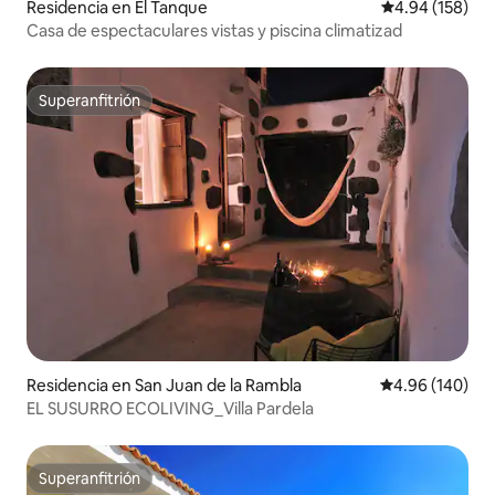
Residencia en El Tanque
Calificación pr
4.94 (158)
Casa de espectaculares vistas y piscina climatizad
Superanfitrión
Superanfitrión
Residencia en San Juan de la Rambla
Calificación pr
4.96 (140)
EL SUSURRO ECOLIVING_Villa Pardela
Superanfitrión
Superanfitrión