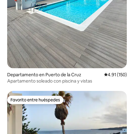
Departamento en Puerto de la Cruz
Calificación p
4.91 (150)
Apartamento soleado con piscina y vistas
Favorito entre huéspedes
Favorito entre huéspedes