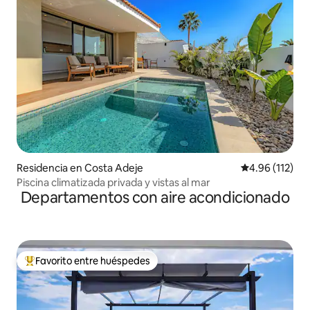
Residencia en Costa Adeje
Calificación p
4.96 (112)
Piscina climatizada privada y vistas al mar
Departamentos con aire acondicionado
Favorito entre huéspedes
De los mejores en Favorito entre huéspedes