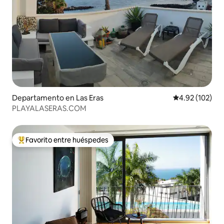
Departamento en Las Eras
Calificación p
4.92 (102)
PLAYALASERAS.COM
Favorito entre huéspedes
De los mejores en Favorito entre huéspedes