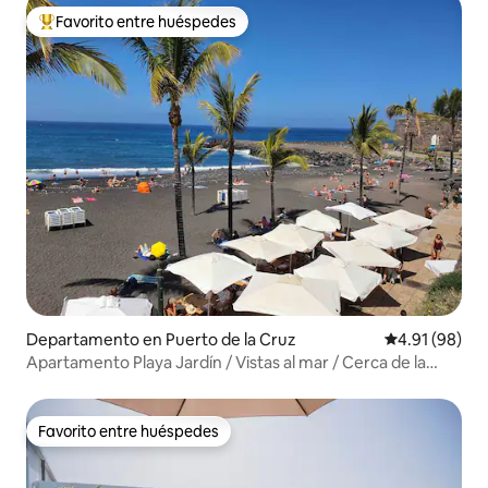
Favorito entre huéspedes
De los mejores en Favorito entre huéspedes
Departamento en Puerto de la Cruz
Calificación 
4.91 (98)
Apartamento Playa Jardín / Vistas al mar / Cerca de la
playa
Favorito entre huéspedes
Favorito entre huéspedes