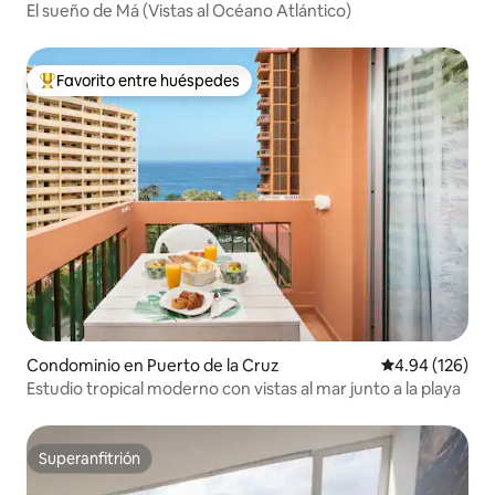
El sueño de Má (Vistas al Océano Atlántico)
Favorito entre huéspedes
De los mejores en Favorito entre huéspedes
Condominio en Puerto de la Cruz
Calificación pr
4.94 (126)
Estudio tropical moderno con vistas al mar junto a la playa
Superanfitrión
Superanfitrión