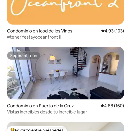
Condominio en Icod de los Vinos
Calificación p
4.93 (103)
#tenerifestayoceanfront II.
Superanfitrión
Superanfitrión
Condominio en Puerto de la Cruz
Calificación pr
4.88 (160)
Vistas increíbles desde tu increíble lugar
Favorito entre huéspedes