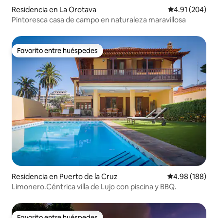
Residencia en La Orotava
Calificación pr
4.91 (204)
Pintoresca casa de campo en naturaleza maravillosa
Favorito entre huéspedes
Favorito entre huéspedes
Residencia en Puerto de la Cruz
Calificación pr
4.98 (188)
Limonero.Céntrica villa de Lujo con piscina y BBQ.
Favorito entre huéspedes