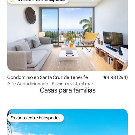
De los mejores en Favorito entre huéspedes
Condominio en Santa Cruz de Tenerife
Calificación pr
4.98 (294)
Aire Acondicionado - Piscina y vista al mar
Casas para familias
Favorito entre huéspedes
Favorito entre huéspedes