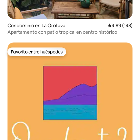
Condominio en La Orotava
Calificación pr
4.89 (143)
Apartamento con patio tropical en centro histórico
Favorito entre huéspedes
Favorito entre huéspedes