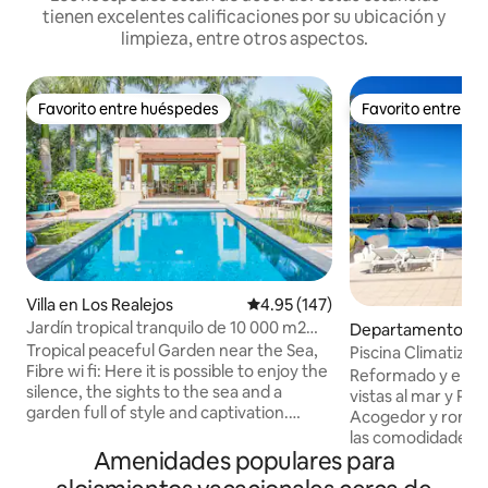
tienen excelentes calificaciones por su ubicación y
limpieza, entre otros aspectos.
Favorito entre huéspedes
Favorito entre h
Favorito entre huéspedes
Favorito entre h
Villa en Los Realejos
Calificación promedio: 4.95 de 5
4.95 (147)
Jardín tropical tranquilo de 10 000 m2
Departamento en 
cerca del mar
e la Cruz
Tropical peaceful Garden near the Sea,
Piscina Climatizad
Fibre wi fi: Here it is possible to enjoy the
Reformado y eleg
silence, the sights to the sea and a
vistas al mar y P
garden full of style and captivation.
Acogedor y romántico. Dotado
Probably the mostly cosy corner is its
las comodidades; 
elegant swimming pool and the outdoor
Amenidades populares para
AltaVelocidad, Eq
lounge, inviting to enjoying languidly the
Televisión de 43", 