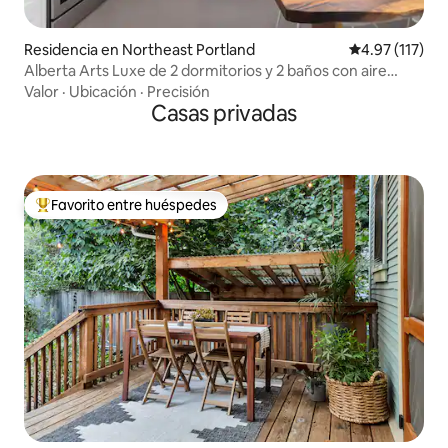
Residencia en Northeast Portland
Calificación p
4.97 (117)
Alberta Arts Luxe de 2 dormitorios y 2 baños con aire
acondicionado
Valor
·
Ubicación
·
Precisión
Casas privadas
Favorito entre huéspedes
De los mejores en Favorito entre huéspedes