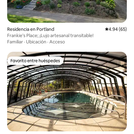
Residencia en Portland
Calificación p
4.94 (65)
Frankie's Place; ¡Lujo artesanal transitable!
Familiar
·
Ubicación
·
Acceso
Favorito entre huéspedes
Favorito entre huéspedes