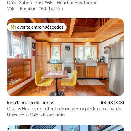
Color Splash - Fast WiFi - Heart of Hawthorne
Valor
·
Familiar
·
Distribución
Favorito entre huéspedes
De los mejores en Favorito entre huéspedes
Residencia en St. Johns
Calificación pr
4.98 (303)
Oculus House, un refugio de madera y piedra en el barrio
Ubicación
·
Valor
·
En solitario