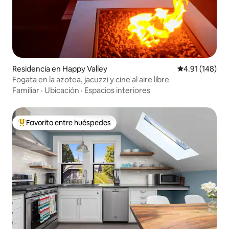
Residencia en Happy Valley
Calificación p
4.91 (148)
Fogata en la azotea, jacuzzi y cine al aire libre
Familiar
·
Ubicación
·
Espacios interiores
Favorito entre huéspedes
De los mejores en Favorito entre huéspedes