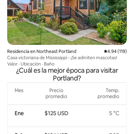
Residencia en Northeast Portland
Calificación p
4.94 (119)
Casa victoriana de Mississippi - ¡Se admiten mascotas!
Valor
·
Ubicación
·
Baño
¿Cuál es la mejor época para visitar
Portland?
Mes
Precio
Temp.
promedio
promedio
Ene
$125 USD
5 °C