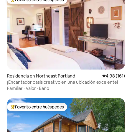
De los mejores en Favorito entre huéspedes
Residencia en Northeast Portland
Calificación p
4.98 (161)
¡Encantador oasis creativo en una ubicación excelente!
Familiar
·
Valor
·
Baño
Favorito entre huéspedes
De los mejores en Favorito entre huéspedes