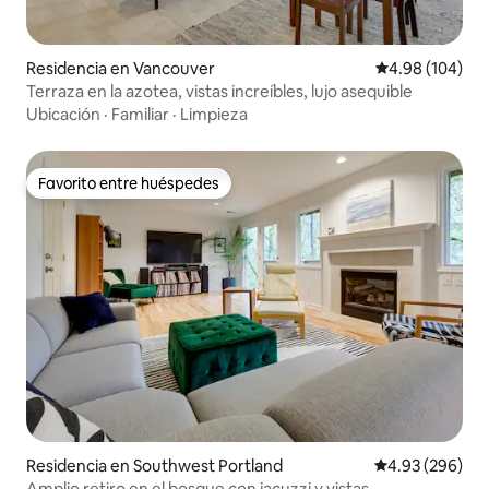
Residencia en Vancouver
Calificación pr
4.98 (104)
Terraza en la azotea, vistas increíbles, lujo asequible
Ubicación
·
Familiar
·
Limpieza
Favorito entre huéspedes
Favorito entre huéspedes
Residencia en Southwest Portland
Calificación pr
4.93 (296)
Amplio retiro en el bosque con jacuzzi y vistas