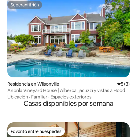
Superanfitrión
Superanfitrión
Residencia en Wilsonville
Calificac
5 (3)
Anbrila Vineyard House | Alberca, jacuzzi y vistas a Hood
Ubicación
·
Familiar
·
Espacios exteriores
Casas disponibles por semana
Favorito entre huéspedes
Favorito entre huéspedes