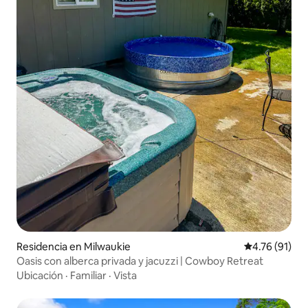
Residencia en Milwaukie
Calificación 
4.76 (91)
Oasis con alberca privada y jacuzzi | Cowboy Retreat
Ubicación
·
Familiar
·
Vista