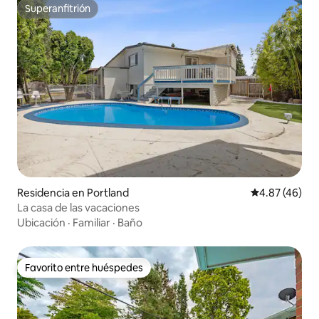
Superanfitrión
Superanfitrión
Residencia en Portland
Calificación 
4.87 (46)
La casa de las vacaciones
Ubicación
·
Familiar
·
Baño
Favorito entre huéspedes
Favorito entre huéspedes