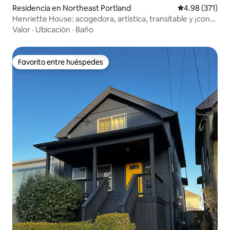
Residencia en Northeast Portland
Calificación p
4.98 (371)
Henriette House: acogedora, artística, transitable y ¡con
aire acondicionado!
Valor
·
Ubicación
·
Baño
Favorito entre huéspedes
Favorito entre huéspedes