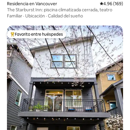
Residencia en Vancouver
Calificación pr
4.96 (169)
The Starburst Inn: piscina climatizada cerrada, teatro
Familiar
·
Ubicación
·
Calidad del sueño
Favorito entre huéspedes
De los mejores en Favorito entre huéspedes