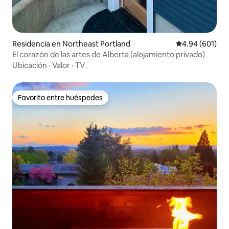
Residencia en Northeast Portland
Calificación pr
4.94 (601)
El corazón de las artes de Alberta (alojamiento privado)
Ubicación
·
Valor
·
TV
Favorito entre huéspedes
Favorito entre huéspedes