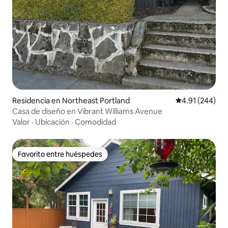
Residencia en Northeast Portland
Calificación pr
4.91 (244)
Casa de diseño en Vibrant Williams Avenue
Valor
·
Ubicación
·
Comodidad
Favorito entre huéspedes
Favorito entre huéspedes