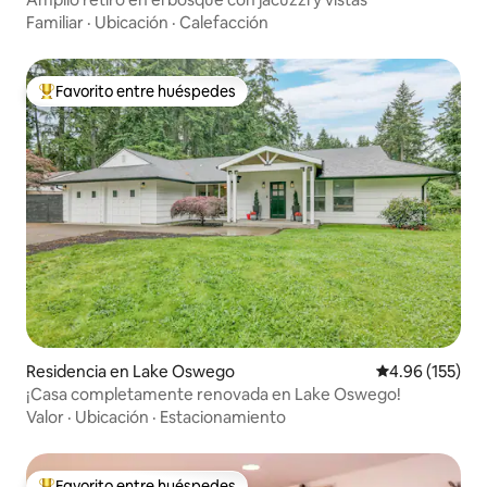
Familiar
·
Ubicación
·
Calefacción
Favorito entre huéspedes
De los mejores en Favorito entre huéspedes
Residencia en Lake Oswego
Calificación p
4.96 (155)
¡Casa completamente renovada en Lake Oswego!
Valor
·
Ubicación
·
Estacionamiento
Favorito entre huéspedes