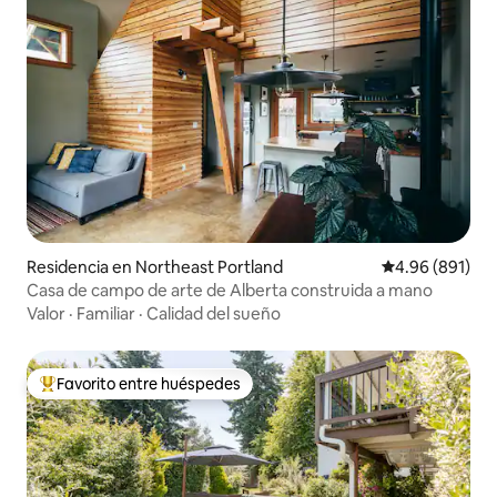
Residencia en Northeast Portland
Calificación pr
4.96 (891)
Casa de campo de arte de Alberta construida a mano
Valor
·
Familiar
·
Calidad del sueño
Favorito entre huéspedes
De los mejores en Favorito entre huéspedes