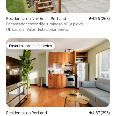
Residencia en Northeast Portland
Calificación pr
4.96 (263)
Encantador escondite luminoso NE, a pie de
comida/cerveza/tiendas
Ubicación
·
Valor
·
Estacionamiento
Favorito entre huéspedes
Favorito entre huéspedes
Residencia en Portland
Calificación pr
4.87 (395)