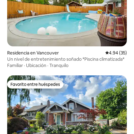
Residencia en Vancouver
Calificación p
4.94 (35)
Un nivel de entretenimiento soñado *Piscina climatizada*
Familiar
·
Ubicación
·
Tranquilo
Favorito entre huéspedes
Favorito entre huéspedes