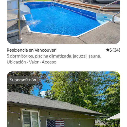
Residencia en Vancouver
Calificaci
5 (34)
5 dormitorios, piscina climatizada, jacuzzi, sauna.
Ubicación
·
Valor
·
Acceso
Superanfitrión
Superanfitrión