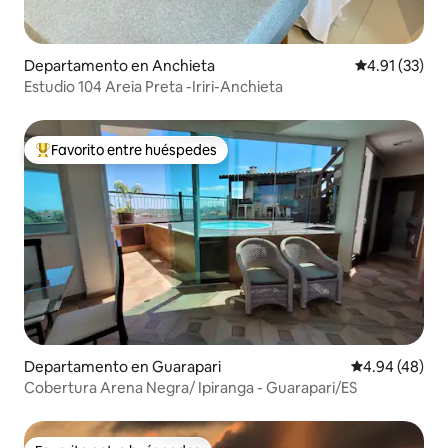
Departamento en Anchieta
Calificación 
4.91 (33)
Estudio 104 Areia Preta -Iriri-Anchieta
Favorito entre huéspedes
De los mejores en Favorito entre huéspedes
Departamento en Guarapari
Calificación p
4.94 (48)
Cobertura Arena Negra/ Ipiranga - Guarapari/ES