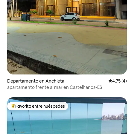
Departamento en Anchieta
Calificación
4.75 (4)
apartamento frente al mar en Castelhanos-ES
Favorito entre huéspedes
De los mejores en Favorito entre huéspedes