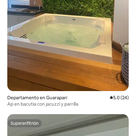
Departamento en Guarapari
Calificación
5.0 (24)
Ap en bacutia con jacuzzi y parrilla
Superanfitrión
Superanfitrión