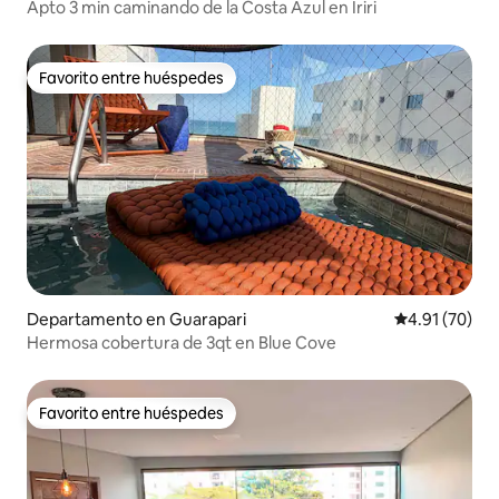
Apto 3 min caminando de la Costa Azul en Iriri
Favorito entre huéspedes
Favorito entre huéspedes
Departamento en Guarapari
Calificación 
4.91 (70)
Hermosa cobertura de 3qt en Blue Cove
Favorito entre huéspedes
Favorito entre huéspedes