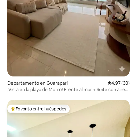
Departamento en Guarapari
Calificación p
4.97 (30)
¡Vista en la playa de Morro! Frente al mar + Suite con aire
acondicionado
Favorito entre huéspedes
De los mejores en Favorito entre huéspedes