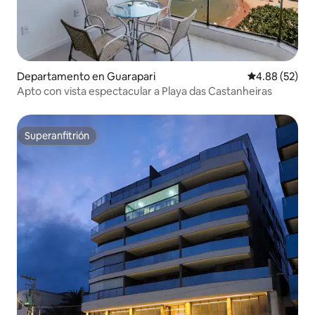
Departamento en Guarapari
Calificación p
4.88 (52)
Apto con vista espectacular a Playa das Castanheiras
Superanfitrión
Superanfitrión