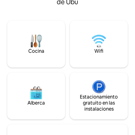
de Ubu
Espacio de oficina
habitaciones, 3 lugares de
admiten mascotas. Acceso a pie a
estacionamiento, Wi-Fi, seguridad las 24
playa de Areia Pret
horas, en el mejor punto de la playa con
Castanheiras y la play
aguas tranquilas, quioscos, restaurantes,
10 minutos de la p
supermercado, panadería y varias
minutos de la playa d
tiendas. MÁXIMO 8 ADULTOS ⚠️
alójate en este inc
un supermercado, 
etc.
Cocina
Wifi
Estacionamiento
Alberca
gratuito en las
instalaciones