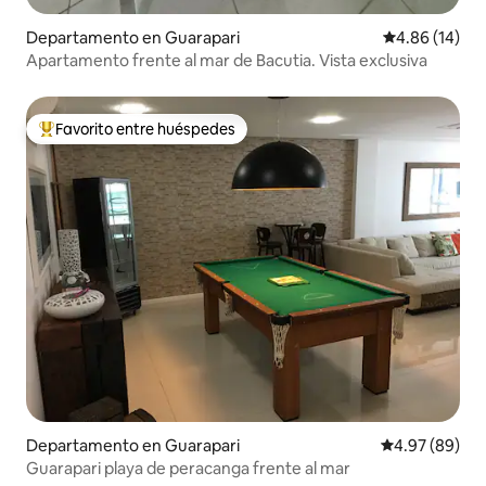
Departamento en Guarapari
Calificación 
4.86 (14)
Apartamento frente al mar de Bacutia. Vista exclusiva
Favorito entre huéspedes
De los mejores en Favorito entre huéspedes
Departamento en Guarapari
Calificación p
4.97 (89)
Guarapari playa de peracanga frente al mar