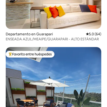
Departamento en Guarapari
Calificación
5.0 (64)
ENSEADA AZUL/MEAIPE/GUARAPARI - ALTO ESTÁNDAR
Favorito entre huéspedes
De los mejores en Favorito entre huéspedes