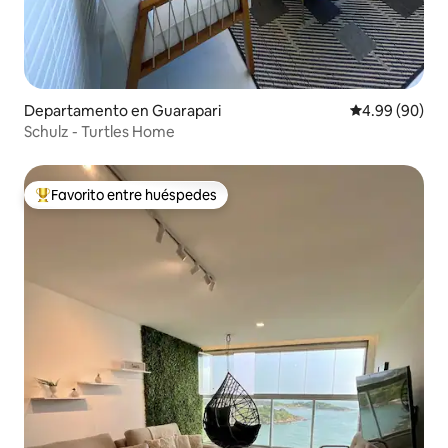
Departamento en Guarapari
Calificación p
4.99 (90)
Schulz - Turtles Home
Favorito entre huéspedes
De los mejores en Favorito entre huéspedes