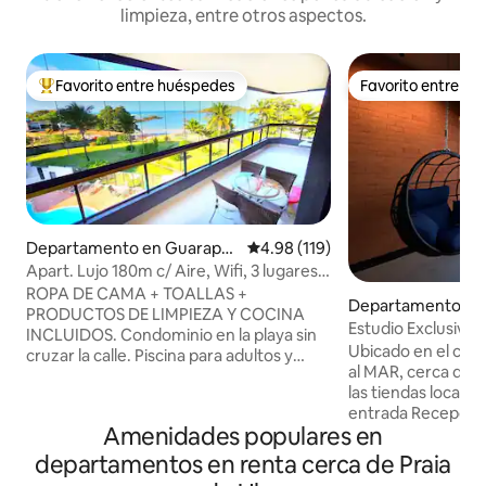
limpieza, entre otros aspectos.
Favorito entre huéspedes
Favorito entre h
De los mejores en Favorito entre huéspedes
Favorito entre h
Departamento en Guarapar
Calificación promedio: 4.98 de 5
4.98 (119)
i
Apart. Lujo 180m c/ Aire, Wifi, 3 lugares
PIES EN LA ARENA
ROPA DE CAMA + TOALLAS +
Departamento en
PRODUCTOS DE LIMPIEZA Y COCINA
i
Estudio Exclusivo 
INCLUIDOS. Condominio en la playa sin
Ubicado en el cent
cruzar la calle. Piscina para adultos y
al MAR, cerca de l
niños renovadas. Departamento con 3
las tiendas locales. > Autorregistro d
suites (tiene capacidad para 3 familias
entrada Recepción 
con privacidad) + suite de servicio. Sala
Amenidades populares en
de > Estacionamie
amplia, cocina americana y terraza con
Wifi (400 MB) > C
cierre, cervecería, todo amueblado para
departamentos en renta cerca de Praia
tamaño Queen > C
su familia. Aire acondicionado en las