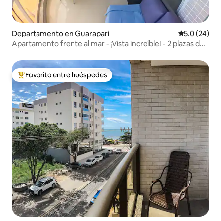
Departamento en Guarapari
Calificación
5.0 (24)
Apartamento frente al mar - ¡Vista increíble! - 2 plazas de
garaje
Favorito entre huéspedes
De los mejores en Favorito entre huéspedes