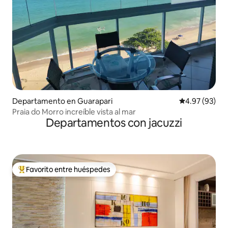
Departamento en Guarapari
Calificación p
4.97 (93)
Praia do Morro increíble vista al mar
Departamentos con jacuzzi
Favorito entre huéspedes
De los mejores en Favorito entre huéspedes