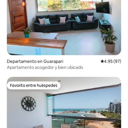
Departamento en Guarapari
Calificación p
4.95 (97)
Apartamento acogedor y bien ubicado
Favorito entre huéspedes
Favorito entre huéspedes