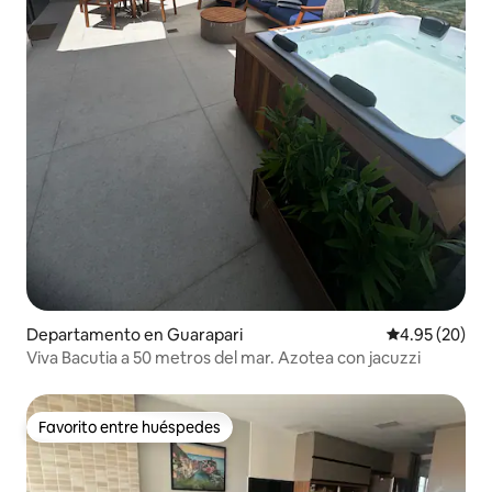
Departamento en Guarapari
Calificación p
4.95 (20)
Viva Bacutia a 50 metros del mar. Azotea con jacuzzi
Favorito entre huéspedes
Favorito entre huéspedes