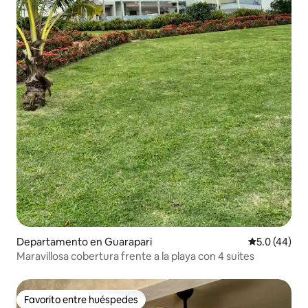
Departamento en Guarapari
Calificación
5.0 (44)
Maravillosa cobertura frente a la playa con 4 suites
Favorito entre huéspedes
Favorito entre huéspedes