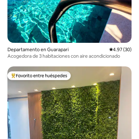
Departamento en Guarapari
Calificación p
4.97 (30)
Acogedora de 3 habitaciones con aire acondicionado
Favorito entre huéspedes
De los mejores en Favorito entre huéspedes