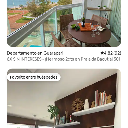
Departamento en Guarapari
Calificación p
4.82 (92)
6X SIN INTERESES - ¡Hermoso 2qts en Praia da Bacutia! 501
Favorito entre huéspedes
Favorito entre huéspedes