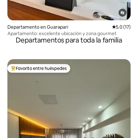
Departamento en Guarapari
Calificación
5.0 (17)
Apartamento: excelente ubicación y zona gourmet
Departamentos para toda la familia
Favorito entre huéspedes
De los mejores en Favorito entre huéspedes