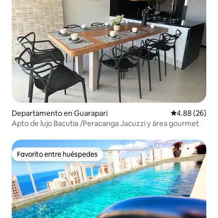
Departamento en Guarapari
Calificación p
4.88 (26)
Apto de lujo Bacutia /Peracanga Jacuzzi y área gourmet
Favorito entre huéspedes
Favorito entre huéspedes