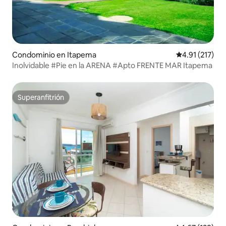
Condominio en Itapema
Calificación p
4.91 (217)
Inolvidable #Pie en la ARENA #Apto FRENTE MAR Itapema
Superanfitrión
Superanfitrión