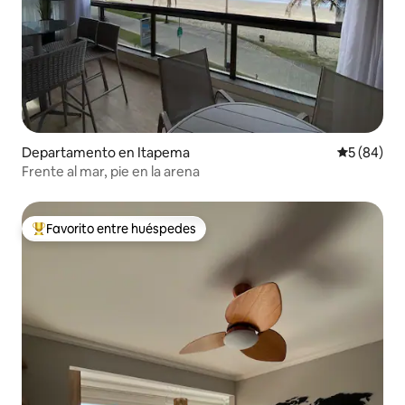
Departamento en Itapema
Calificaci
5 (84)
Frente al mar, pie en la arena
Favorito entre huéspedes
De los mejores en Favorito entre huéspedes