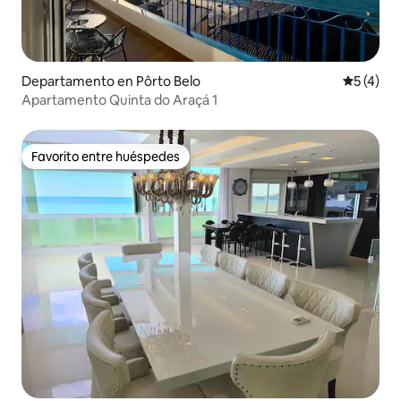
Departamento en Pôrto Belo
Calificac
5 (4)
Apartamento Quinta do Araçá 1
Favorito entre huéspedes
Favorito entre huéspedes