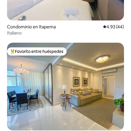
Condominio en Itapema
Calificación 
4.93 (44)
Italiano
Favorito entre huéspedes
De los mejores en Favorito entre huéspedes