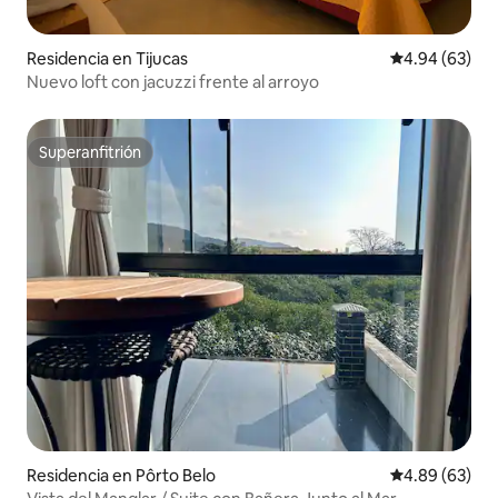
Residencia en Tijucas
Calificación p
4.94 (63)
Nuevo loft con jacuzzi frente al arroyo
Superanfitrión
Superanfitrión
Residencia en Pôrto Belo
Calificación p
4.89 (63)