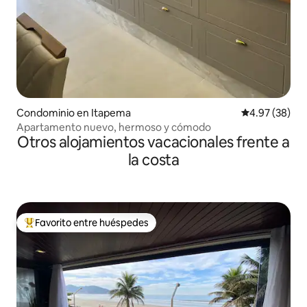
Condominio en Itapema
Calificación p
4.97 (38)
Apartamento nuevo, hermoso y cómodo
Otros alojamientos vacacionales frente a
la costa
Favorito entre huéspedes
De los mejores en Favorito entre huéspedes