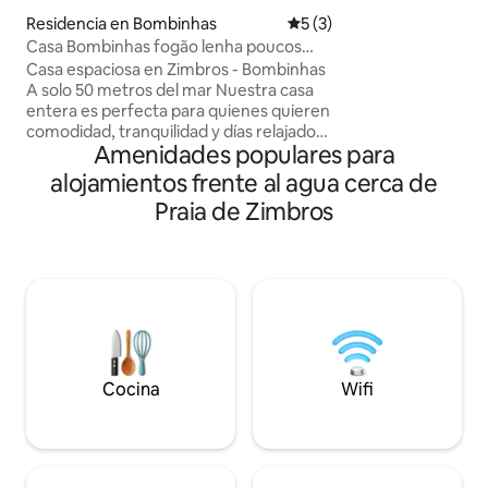
una vista hermosa 
Residencia en Bombinhas
Calificación promedio: 5 de
5 (3)
de arena blanca, el
Casa Bombinhas fogão lenha poucos
y las montañas. Lu
passo da areia
descansar con los s
Casa espaciosa en Zimbros - Bombinhas
canto de los pájaro
A solo 50 metros del mar Nuestra casa
senderos ecológic
entera es perfecta para quienes quieren
panadería, farmac
comodidad, tranquilidad y días relajados
Amenidades populares para
marisco y ostras f
cerca de la playa. Cuatro recámaras,
todas con camas matrimoniales. (Una de
alojamientos frente al agua cerca de
las habitaciones con 2 camas
Praia de Zimbros
matrimoniales) Un sofá cama en la sala
de estar 2 comedores 2 cocinas
equipadas Terraza en el segundo piso
con vistas permanentes al mar. Cochera
al aire libre para un máximo de 5 autos y
dos cocheras techadas. Parrilla Horquilla
de leña Tres baños Ducha en el baño
Jardín, red Balcones Wi-Fi
Cocina
Wifi