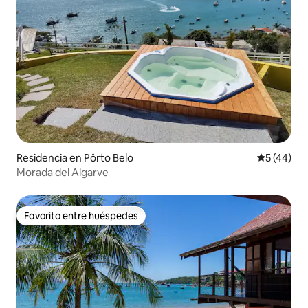
Residencia en Pôrto Belo
Calificaci
5 (44)
Morada del Algarve
Favorito entre huéspedes
Favorito entre huéspedes