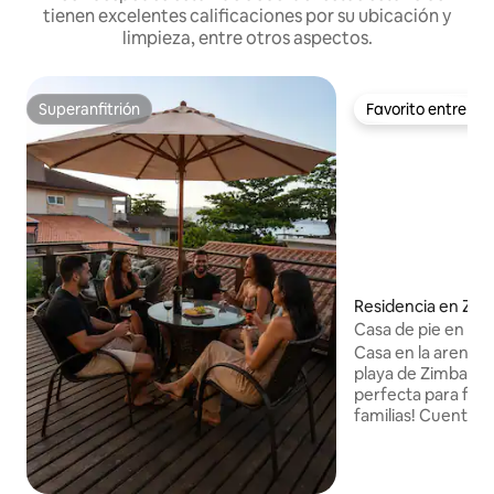
tienen excelentes calificaciones por su ubicación y
limpieza, entre otros aspectos.
Superanfitrión
Favorito entre h
Superanfitrión
Favorito entre h
Residencia en Zim
Casa de pie en la a
Zimbabue, Bombi
Casa en la arena, e
playa de Zimbabu
perfecta para fami
familias! Cuenta co
acondicionado divi
dormitorios, una t
una barbacoa frent