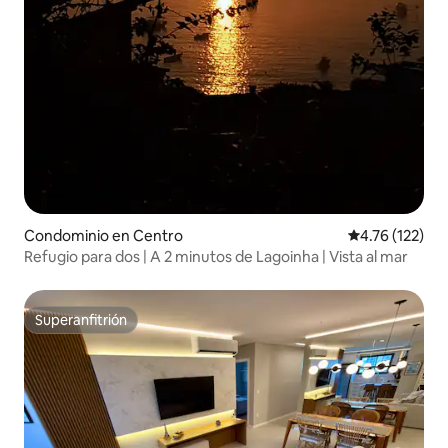
Condominio en Centro
Calificación p
4.76 (122)
Refugio para dos | A 2 minutos de Lagoinha | Vista al mar
Superanfitrión
Superanfitrión