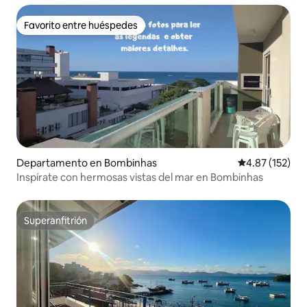
Favorito entre huéspedes
Favorito entre huéspedes
Departamento en Bombinhas
Calificación p
4.87 (152)
Inspírate con hermosas vistas del mar en Bombinhas
Superanfitrión
Superanfitrión