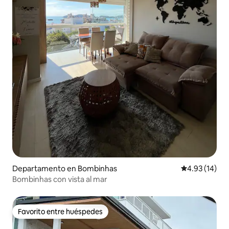
Departamento en Bombinhas
Calificación 
4.93 (14)
Bombinhas con vista al mar
Favorito entre huéspedes
Favorito entre huéspedes