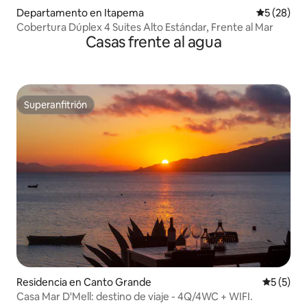
Departamento en Itapema
Calificaci
5 (28)
Cobertura Dúplex 4 Suites Alto Estándar, Frente al Mar
Casas frente al agua
Superanfitrión
Superanfitrión
Residencia en Canto Grande
Calificac
5 (5)
Casa Mar D'Mell: destino de viaje - 4Q/4WC + WIFI.