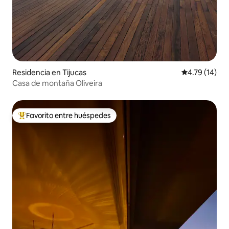
Residencia en Tijucas
Calificación 
4.79 (14)
Casa de montaña Oliveira
Favorito entre huéspedes
De los mejores en Favorito entre huéspedes