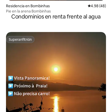
Residencia en Bombinhas
Calificación p
4.98 (48)
Pie en la arena Bombinhas
Condominios en renta frente al agua
Superanfitrión
Superanfitrión