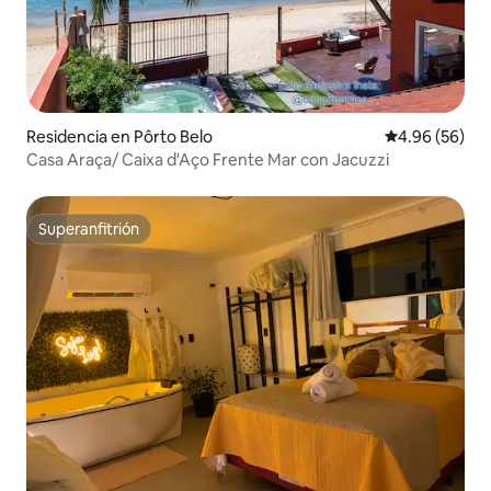
Residencia en Pôrto Belo
Calificación p
4.96 (56)
Casa Araça/ Caixa d'Aço Frente Mar con Jacuzzi
Superanfitrión
Superanfitrión