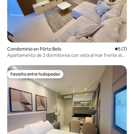
Condominio en Pôrto Belo
Calificac
5 (7)
Apartamento de 2 dormitorios con vista al mar frente al
Hard Rock
Favorito entre huéspedes
Favorito entre huéspedes