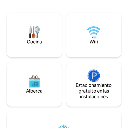
tamaño queen 1 habitación con 2 camas
esta cocina de ta
individuales 1 habitación extra para niños
llena de electrod
con cama completa en el loft Lavandería
inoxidable. Inspírate: espacio de estudio
Tocadiscos Sonos Servicios
separado para crear
comunitarios: Piscina olímpica y jacuzzi
yoga, meditar, dibu
Canchas de tenis y pickleball Parque
proyectos o simpl
infantil Rutas de senderismo Fogatas en
velocidad. Haz co
la playa Fauna salvaje Kayak, rampa para
tiempo y espacio 
Cocina
Wifi
botes, puerto deportivo y más
Estacionamiento
Alberca
gratuito en las
instalaciones