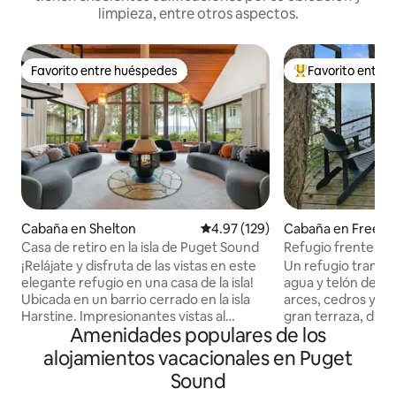
limpieza, entre otros aspectos.
Favorito entre huéspedes
Favorito entre
Favorito entre huéspedes
De los mejores en
Cabaña en Shelton
Calificación promedio: 4.97 de 5
4.97 (129)
Cabaña en Freela
Casa de retiro en la isla de Puget Sound
Refugio frente a la
dormitorios + estu
¡Relájate y disfruta de las vistas en este
Un refugio tranquil
elegante refugio en una casa de la isla!
agua y telón de f
Ubicada en un barrio cerrado en la isla
arces, cedros y abetos. Reláj
Harstine. Impresionantes vistas al
gran terraza, disfru
Amenidades populares de los
estrecho de Puget y las montañas
frente del agua de 
Olímpicas. Chimenea giratoria. Mesa de
espectaculares pu
alojamientos vacacionales en Puget
billar Cocina 1 habitación con cama
por las escaleras 
Sound
tamaño king 1 habitación con cama
privada. Nutrirse: