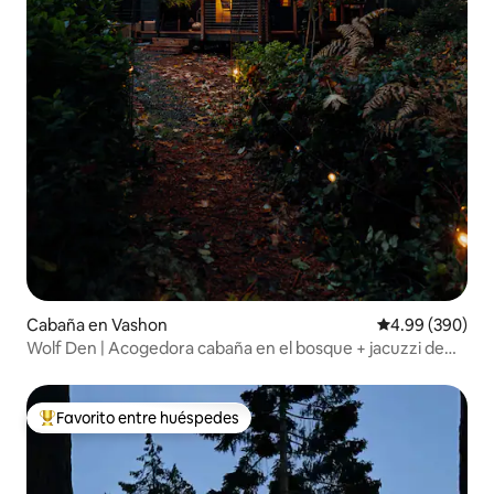
Cabaña en Vashon
Calificación pr
4.99 (390)
Wolf Den | Acogedora cabaña en el bosque + jacuzzi de
leña
Favorito entre huéspedes
De los mejores en Favorito entre huéspedes