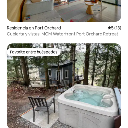
Residencia en Port Orchard
Calificaci
5 (13)
Cubierta y vistas: MCM Waterfront Port Orchard Retreat
Favorito entre huéspedes
Favorito entre huéspedes