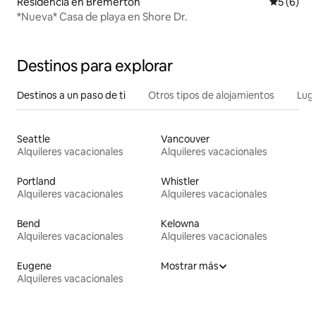
Residencia en Bremerton
Calificac
5 (6)
*Nueva* Casa de playa en Shore Dr.
Destinos para explorar
Destinos a un paso de ti
Otros tipos de alojamientos
Lug
Seattle
Vancouver
Alquileres vacacionales
Alquileres vacacionales
Portland
Whistler
Alquileres vacacionales
Alquileres vacacionales
Bend
Kelowna
Alquileres vacacionales
Alquileres vacacionales
Eugene
Mostrar más
Alquileres vacacionales