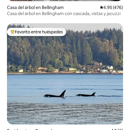
Casa del árbol en Bellingham
Calificación pr
4.95 (476)
Casa del árbol en Bellingham con cascada, vistas y jacuzzi
Favorito entre huéspedes
De los mejores en Favorito entre huéspedes