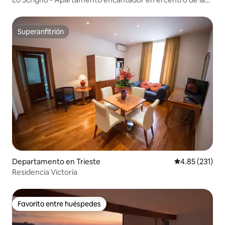
ciudad
Superanfitrión
Superanfitrión
Departamento en Trieste
Calificación p
4.85 (231)
Residencia Victoria
Favorito entre huéspedes
Favorito entre huéspedes