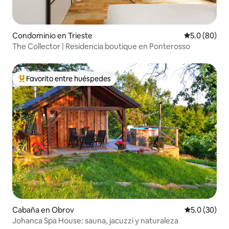
Condominio en Trieste
Calificación
5.0 (80)
The Collector | Residencia boutique en Ponterosso
Favorito entre huéspedes
De los mejores en Favorito entre huéspedes
Cabaña en Obrov
Calificación
5.0 (30)
Johanca Spa House: sauna, jacuzzi y naturaleza