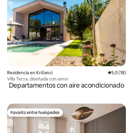
Residencia en Križanci
Calificación
5.0 (18)
Villa Terza, diseñada con amor
Departamentos con aire acondicionado
Favorito entre huéspedes
Favorito entre huéspedes