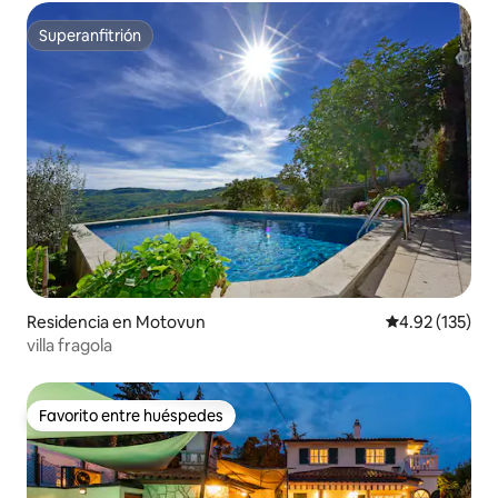
Superanfitrión
Superanfitrión
Residencia en Motovun
Calificación p
4.92 (135)
villa fragola
Favorito entre huéspedes
Favorito entre huéspedes