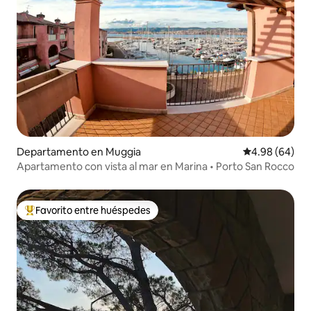
Departamento en Muggia
Calificación p
4.98 (64)
Apartamento con vista al mar en Marina • Porto San Rocco
Favorito entre huéspedes
De los mejores en Favorito entre huéspedes