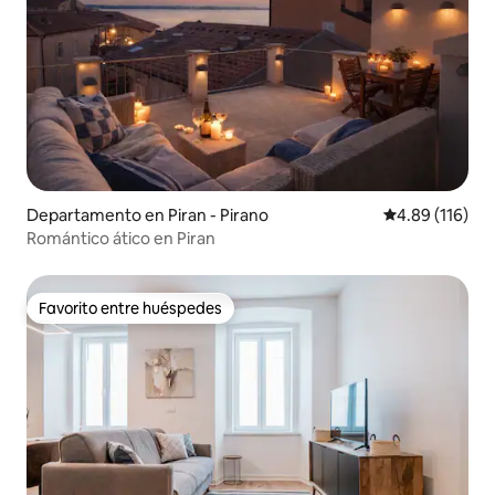
Departamento en Piran - Pirano
Calificación p
4.89 (116)
Romántico ático en Piran
Favorito entre huéspedes
Favorito entre huéspedes