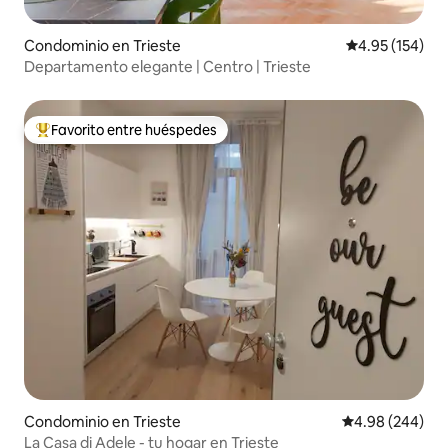
Condominio en Trieste
Calificación p
4.95 (154)
Departamento elegante | Centro | Trieste
Favorito entre huéspedes
De los mejores en Favorito entre huéspedes
Condominio en Trieste
Calificación pr
4.98 (244)
La Casa di Adele - tu hogar en Trieste