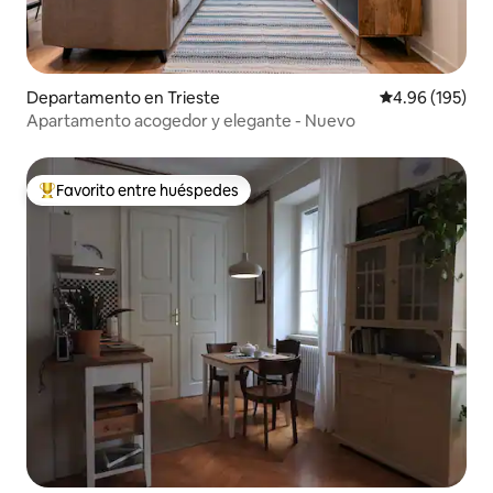
Departamento en Trieste
Calificación pr
4.96 (195)
Apartamento acogedor y elegante - Nuevo
Favorito entre huéspedes
De los mejores en Favorito entre huéspedes