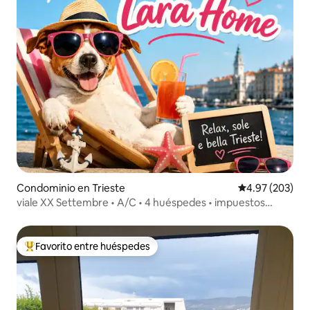
Condominio en Trieste
Calificación pr
4.97 (203)
viale XX Settembre • A/C • 4 huéspedes • impuestos
incluidos
Favorito entre huéspedes
De los mejores en Favorito entre huéspedes