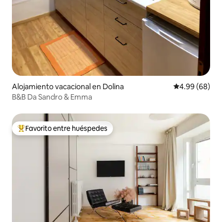
Alojamiento vacacional en Dolina
Calificación p
4.99 (68)
B&B Da Sandro & Emma
Favorito entre huéspedes
De los mejores en Favorito entre huéspedes