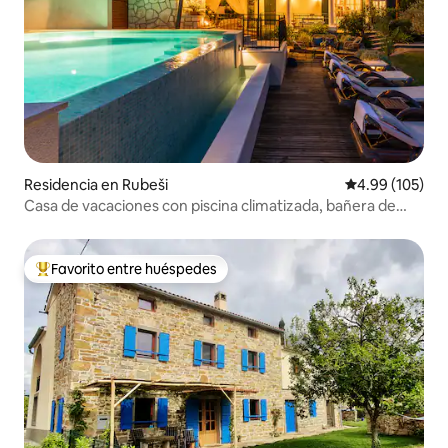
Residencia en Rubeši
Calificación pr
4.99 (105)
Casa de vacaciones con piscina climatizada, bañera de
hidromasaje y vistas al mar
Favorito entre huéspedes
De los mejores en Favorito entre huéspedes