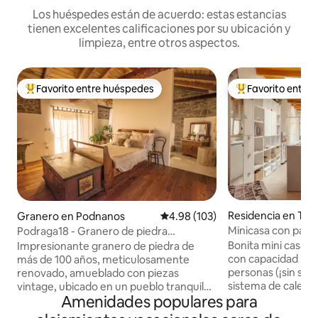
Los huéspedes están de acuerdo: estas estancias
tienen excelentes calificaciones por su ubicación y
limpieza, entre otros aspectos.
Favorito entre huéspedes
Favorito entre
De los mejores en Favorito entre huéspedes
De los mejores en
Residencia en Trie
Granero en Podnanos
Calificación promedio: 4.98 de 5
4.98 (103)
Minicasa con patio
Podraga18 - Granero de piedra
Corso Italia
patrimonial
Bonita mini casa, s
Impresionante granero de piedra de
con capacidad par
más de 100 años, meticulosamente
personas (¡sin sof
renovado, amueblado con piezas
sistema de calefac
vintage, ubicado en un pueblo tranquilo
Amenidades populares para
caldera de agua cal
en medio de la próxima región vinícola
nevera pequeña +
eslovena. La cocina totalmente