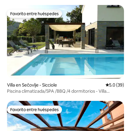
Favorito entre huéspedes
Favorito entre huéspedes
Villa en Sečovlje - Sicciole
Calificación
5.0 (39)
Piscina climatizada/SPA /BBQ /4 dormitorios - Villa
Olivetum
Favorito entre huéspedes
Favorito entre huéspedes