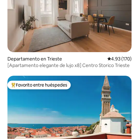
Departamento en Trieste
Calificación p
4.93 (170)
[Apartamento elegante de lujo x8] Centro Storico Trieste
Favorito entre huéspedes
De los mejores en Favorito entre huéspedes