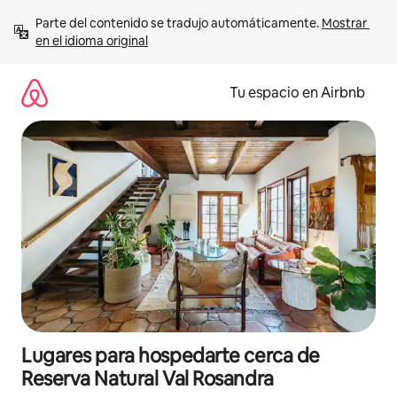
Ir
Parte del contenido se tradujo automáticamente. 
Mostrar 
al
en el idioma original
contenido
Tu espacio en Airbnb
Lugares para hospedarte cerca de
Reserva Natural Val Rosandra