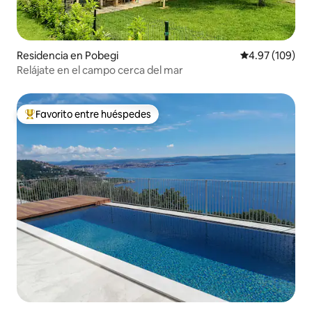
Residencia en Pobegi
Calificación pr
4.97 (109)
Relájate en el campo cerca del mar
Favorito entre huéspedes
De los mejores en Favorito entre huéspedes