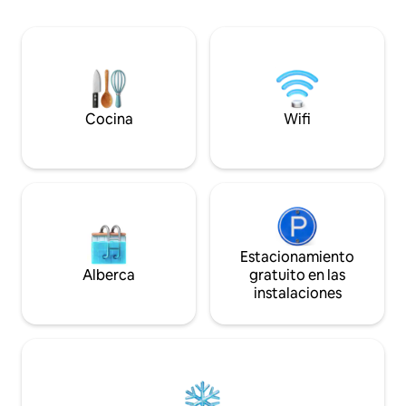
muchos otros punt
sauna maya Temazcal y baños de
manzana de la fam
inmersión en agua fría, así como una
y la Quinta Avenida 
cafetería y servicio de limpieza diario,
Todas nuestras ha
ofreciendo la combinación perfecta de
pequeño escritorio
comodidad y conveniencia. Relájate en
inteligente ver pl
nuestro jardín privado, toma una taza de
streaming, un bañ
café en nuestra cafetería y descansa
Cocina
Wifi
semiortopédicos.
después de un día de experiencias en la
hermosa Antigua.
Estacionamiento
Alberca
gratuito en las
instalaciones