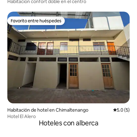
Habitacion confort doble en el centro
Favorito entre huéspedes
Favorito entre huéspedes
Habitación de hotel en Chimaltenango
Calificació
5.0 (5)
Hotel El Alero
Hoteles con alberca