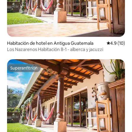
Habitación de hotel en Antigua Guatemala
Calificación
4.9 (10)
Los Nazarenos Habitación 8-1 - alberca y jacuzzi
Superanfitrión
Superanfitrión