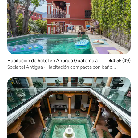
Habitación de hotel en Antigua Guatemala
Calificación 
4.55 (49)
Socialtel Antigua - Habitación compacta con baño
compartido