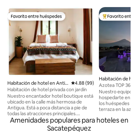
Favorito entre huéspedes
Favorito entre
Favorito entre huéspedes
De los mejores en
Habitación de hote
Habitación de hotel en Antig
Calificación promedio: 4.88 de 
4.88 (99)
gua Guatemala
Azotea TOP 360, ub
ua Guatemala
Habitación de hotel privada con jardín
rápido
Nuestro equipo e
Nuestro encantador hotel boutique está
hospedarte en Ca
ubicado en la calle más hermosa de
los huéspedes han
Antigua. Está a poca distancia a pie de
terraza en la azote
todas las atracciones principales.
a la ciudad y los v
Amenidades populares para hoteles en
Sumérgete en la cultura de la ciudad
cocina totalmente
mientras disfrutas de la comodidad de
increíble ubicació
Sacatepéquez
los lugares de interés cercanos. Nuestro
cerca de restauran
hotel ofrece desayuno gratuito, un