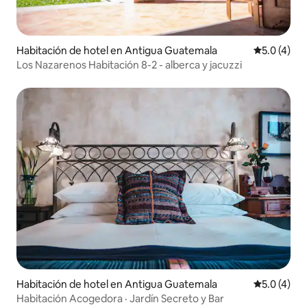
Habitación de hotel en Antigua Guatemala
Calificació
5.0 (4)
Los Nazarenos Habitación 8-2 - alberca y jacuzzi
Habitación de hotel en Antigua Guatemala
Calificació
5.0 (4)
Habitación Acogedora · Jardín Secreto y Bar