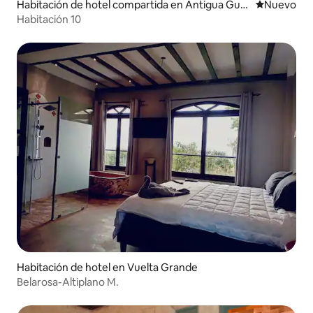
Habitación de hotel compartida en Antigua Guat
Nuevo aloj
Nuevo
emala
Habitación 10
Habitación de hotel en Vuelta Grande
Belarosa-Altiplano M.