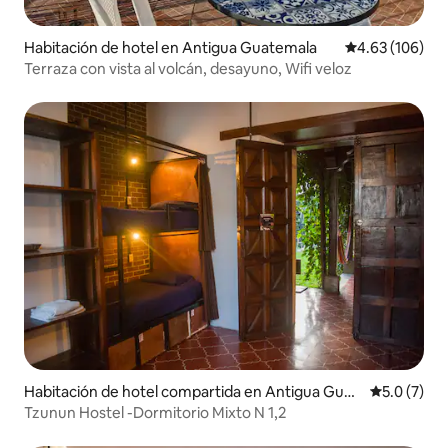
Habitación de hotel en Antigua Guatemala
Calificación pr
4.63 (106)
Terraza con vista al volcán, desayuno, Wifi veloz
Habitación de hotel compartida en Antigua Guat
Calificació
5.0 (7)
emala
Tzunun Hostel -Dormitorio Mixto N 1,2