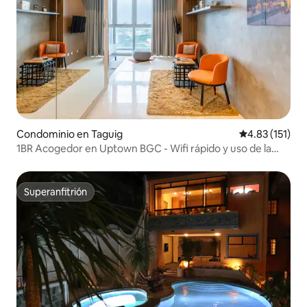
Condominio en Taguig
Calificación p
4.83 (151)
1BR Acogedor en Uptown BGC - Wifi rápido y uso de la
piscina
Superanfitrión
Superanfitrión