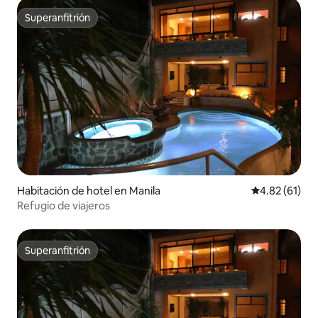
Superanfitrión
Superanfitrión
Habitación de hotel en Manila
Calificación 
4.82 (61)
Refugio de viajeros
Superanfitrión
Superanfitrión