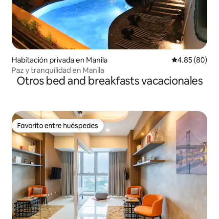
Habitación privada en Manila
Calificación p
4.85 (80)
Paz y tranquilidad en Manila
Otros bed and breakfasts vacacionales
Favorito entre huéspedes
Favorito entre huéspedes