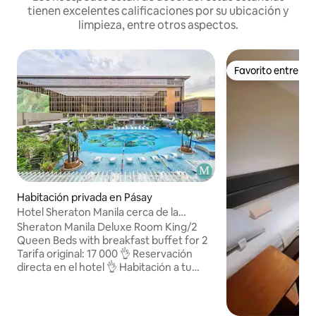
tienen excelentes calificaciones por su ubicación y
limpieza, entre otros aspectos.
Favorito entre h
Favorito entre h
Habitación privada en Pásay
Hotel Sheraton Manila cerca de la
terminal 3 de NAIA
Sheraton Manila Deluxe Room King/2
Queen Beds with breakfast buffet for 2
Tarifa original: 17 000 👌 Reservación
directa en el hotel 👌 Habitación a tu
nombre 👌 Con cupón electrónico y
confirmación de la reservación 👌 💯
¡¡¡Genial!!! Inclusiones: 👉 Bueno para 2-4