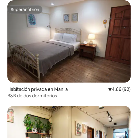
Superanfitrión
Superanfitrión
Habitación privada en Manila
Calificación p
4.66 (92)
B&B de dos dormitorios