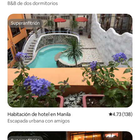
B&B de dos dormitorios
Superanfitrión
Superanfitrión
Habitación de hotel en Manila
Calificación p
4.73 (138)
Escapada urbana con amigos