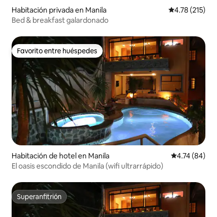
Habitación privada en Manila
Calificación p
4.78 (215)
Bed & breakfast galardonado
Favorito entre huéspedes
Favorito entre huéspedes
Habitación de hotel en Manila
Calificación 
4.74 (84)
El oasis escondido de Manila (wifi ultrarrápido)
Superanfitrión
Superanfitrión