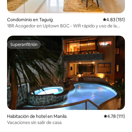
Condominio en Taguig
Calificación p
4.83 (151)
1BR Acogedor en Uptown BGC - Wifi rápido y uso de la
piscina
Superanfitrión
Superanfitrión
Habitación de hotel en Manila
Calificación p
4.78 (111)
Vacaciones sin salir de casa