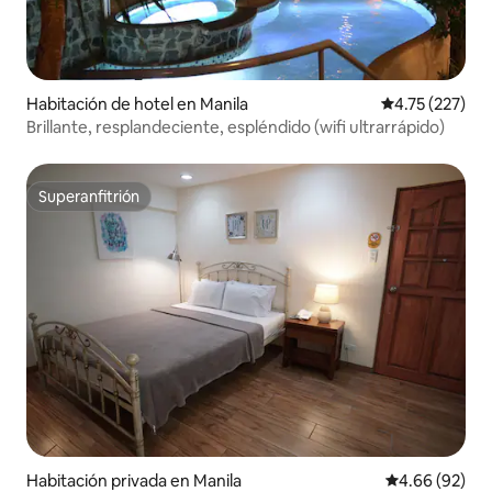
Habitación de hotel en Manila
Calificación p
4.75 (227)
Brillante, resplandeciente, espléndido (wifi ultrarrápido)
Superanfitrión
Superanfitrión
Habitación privada en Manila
Calificación p
4.66 (92)