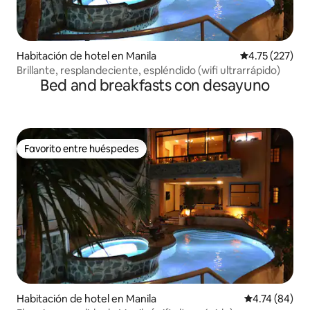
Habitación de hotel en Manila
Calificación p
4.75 (227)
Brillante, resplandeciente, espléndido (wifi ultrarrápido)
Bed and breakfasts con desayuno
Favorito entre huéspedes
Favorito entre huéspedes
Habitación de hotel en Manila
Calificación 
4.74 (84)