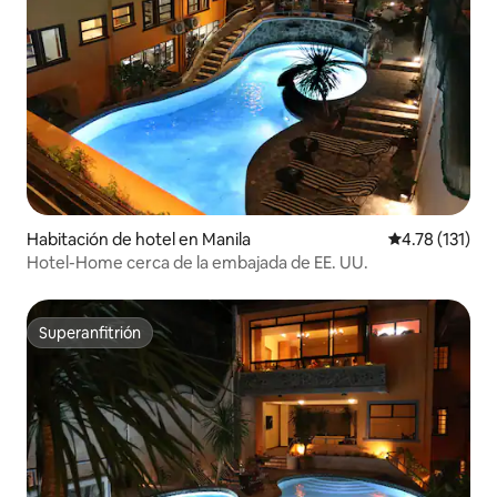
Habitación de hotel en Manila
Calificación p
4.78 (131)
Hotel-Home cerca de la embajada de EE. UU.
Superanfitrión
Superanfitrión