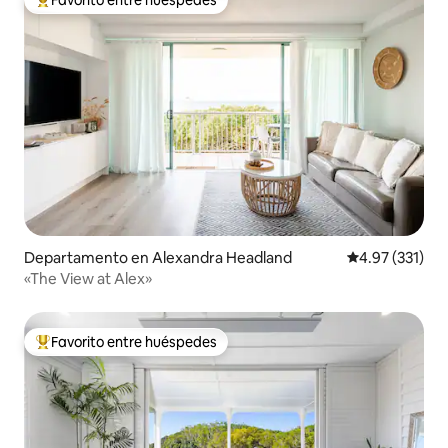
De los mejores en Favorito entre huéspedes
Departamento en Alexandra Headland
Calificación p
4.97 (331)
«The View at Alex»
Favorito entre huéspedes
De los mejores en Favorito entre huéspedes