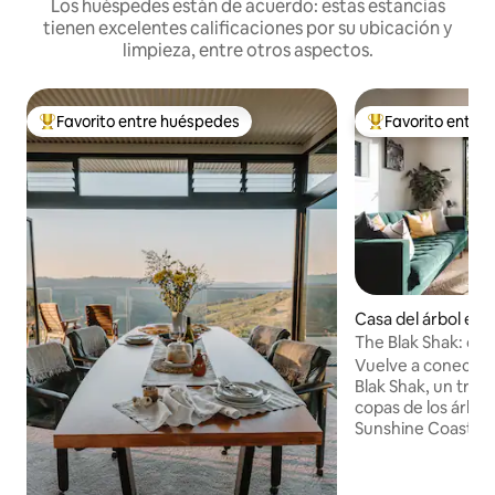
Los huéspedes están de acuerdo: estas estancias
tienen excelentes calificaciones por su ubicación y
limpieza, entre otros aspectos.
Favorito entre huéspedes
Favorito entre
De los mejores en Favorito entre huéspedes
De los mejores en
Casa del árbol en
The Blak Shak: casa
Montville
Vuelve a conectar 
Blak Shak, un tranq
copas de los árbole
Sunshine Coast. Re
con vistas al bosqu
cascadas cercanas
relajante. Esta casa