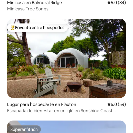
Minicasa en Balmoral Ridge
Calificación
5.0 (34)
Minicasa Tree Songs
Favorito entre huéspedes
De los mejores en Favorito entre huéspedes
Lugar para hospedarte en Flaxton
Calificación
5.0 (59)
Escapada de bienestar en un iglú en Sunshine Coast
Hinterland
Superanfitrión
Superanfitrión