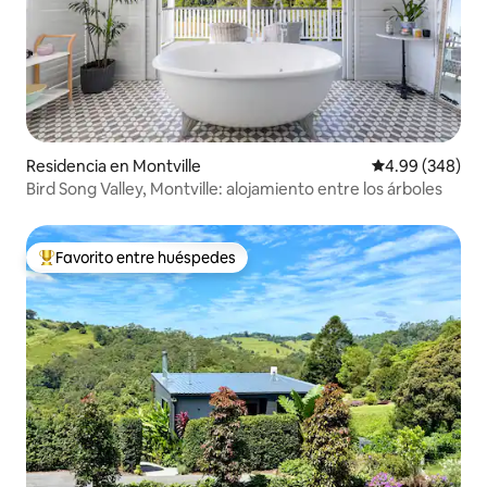
Residencia en Montville
Calificación pr
4.99 (348)
Bird Song Valley, Montville: alojamiento entre los árboles
Favorito entre huéspedes
De los mejores en Favorito entre huéspedes