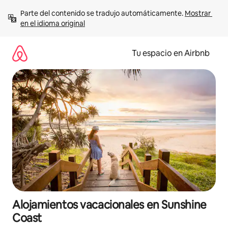
Ir
Parte del contenido se tradujo automáticamente. 
Mostrar 
al
en el idioma original
contenido
Tu espacio en Airbnb
Alojamientos vacacionales en Sunshine
Coast