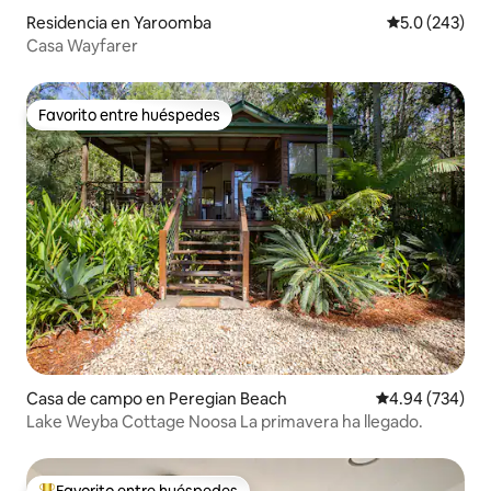
Residencia en Yaroomba
Calificación 
5.0 (243)
Casa Wayfarer
Favorito entre huéspedes
Favorito entre huéspedes
Casa de campo en Peregian Beach
Calificación pr
4.94 (734)
Lake Weyba Cottage Noosa La primavera ha llegado.
Favorito entre huéspedes