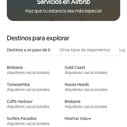
Servicios en Airbnb
Haz que tu estancia sea más especial
Destinos para explorar
Destinos a un paso de ti
Otros tipos de alojamientos
Lug
Brisbane
Gold Coast
Alquileres vacacionales
Alquileres vacacionales
Toowoomba
Noosa Heads
Alquileres vacacionales
Alquileres vacacionales
Coffs Harbour
Brisbane
Alquileres vacacionales
Alquileres vacacionales
Surfers Paradise
Mostrar más
Alquileres vacacionales