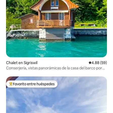
Chalet en Sigriswil
Calificación p
4.88 (59)
Conserjería, vistas panorámicas de la casa del barco por
SwissHut
Favorito entre huéspedes
De los mejores en Favorito entre huéspedes