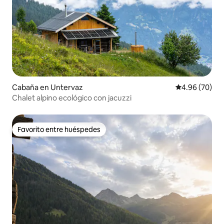
Cabaña en Untervaz
Calificación p
4.96 (70)
Chalet alpino ecológico con jacuzzi
Favorito entre huéspedes
Favorito entre huéspedes