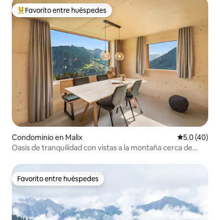
Favorito entre huéspedes
De los mejores en Favorito entre huéspedes
Condominio en Malix
Calificación
5.0 (40)
Oasis de tranquilidad con vistas a la montaña cerca de
Coira, Lenzerheide | 6P
Favorito entre huéspedes
Favorito entre huéspedes