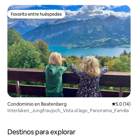
Favorito entre huéspedes
Favorito entre huéspedes
Condominio en Beatenberg
Calificación
5.0 (14)
Interlaken_Jungfraujoch_Vista al lago_Panorama_Familia
Destinos para explorar