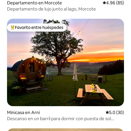
Departamento en Morcote
Calificación p
4.96 (85)
Departamento de lujo junto al lago, Morcote
Favorito entre huéspedes
De los mejores en Favorito entre huéspedes
Minicasa en Arni
Calificación
5.0 (30)
Descanso en un barril para dormir con puesta de sol
panorámica