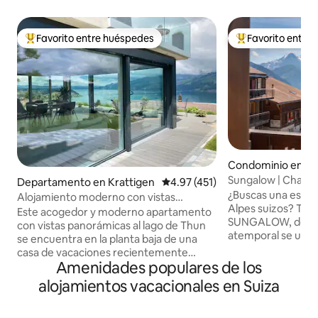
Favorito entre huéspedes
Favorito entre
De los mejores en Favorito entre huéspedes
De los mejores en
Condominio en B
Sungalow | Chalet
Departamento en Krattigen
Calificación promedio: 4.97 de 5
4.97 (451)
vintage-chic
¿Buscas una estan
Alojamiento moderno con vistas
Alpes suizos? Te d
panorámicas al lago de Thun
Este acogedor y moderno apartamento
SUNGALOW, donde 
con vistas panorámicas al lago de Thun
atemporal se une 
se encuentra en la planta baja de una
moderna. Recién renovado en 2024,
casa de vacaciones recientemente
disfruta de una c
Amenidades populares de los
renovada. Se encuentra en una zona
totalmente equipa
tranquila del pueblo y es el punto de
alojamientos vacacionales en Suiza
espacios de estar 
partida para excursiones a montañas y
envolvente con vist
lagos. Ideal para 4 personas. Terraza con
montañas Eiger, M