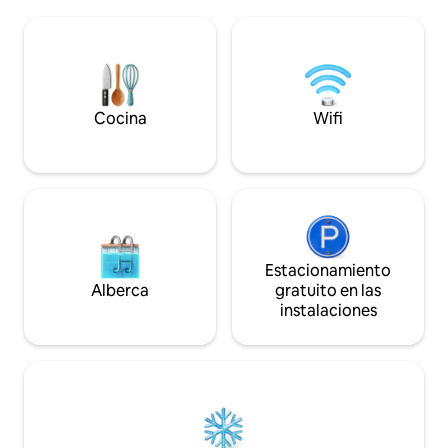
vistas al lago y 2 tumbonas, gran zona de
Situado a 10 metro
barbacoa con 1 caja de madera Incl.
autobús a Interlak
mapa panorámico (varios descuentos)
Beatenberg. Ideal 
En los alrededores: estación de
parque infantil en 
autobuses Krattigen Dorf/Post (4
senderismo y una
minutos a pie), tienda del pueblo, campo
compartida. Apar
de deportes, rutas de senderismo, Thun,
Cocina
Wifi
cubierto gratuito, 
Spiez, Aeschi, Interlaken, Beatenberg,
Berna
Estacionamiento
Alberca
gratuito en las
instalaciones