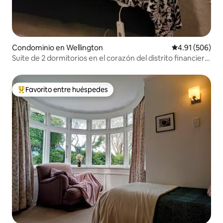
Condominio en Wellington
Calificación pr
4.91 (506)
Suite de 2 dormitorios en el corazón del distrito financiero
de Wellington
Favorito entre huéspedes
De los mejores en Favorito entre huéspedes