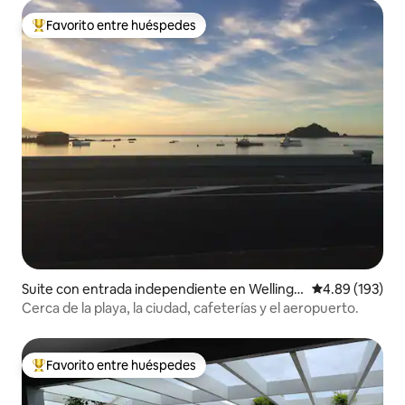
Favorito entre huéspedes
De los mejores en Favorito entre huéspedes
Suite con entrada independiente en Wellingt
Calificación pr
4.89 (193)
on
Cerca de la playa, la ciudad, cafeterías y el aeropuerto.
Favorito entre huéspedes
De los mejores en Favorito entre huéspedes