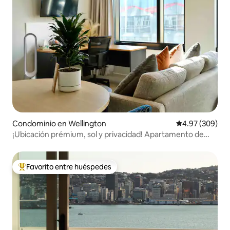
Condominio en Wellington
Calificación pr
4.97 (309)
¡Ubicación prémium, sol y privacidad! Apartamento de
nueva construcción
Favorito entre huéspedes
De los mejores en Favorito entre huéspedes