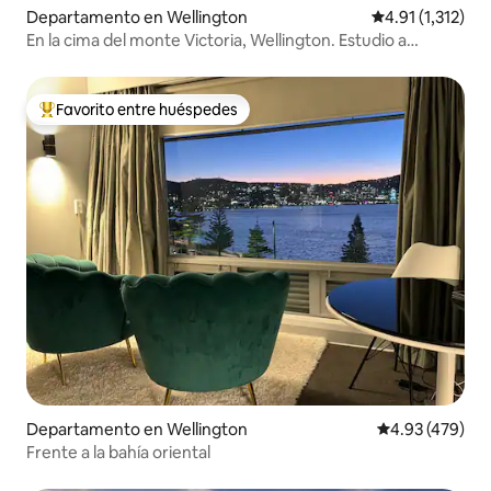
Departamento en Wellington
Calificación pro
4.91 (1,312)
En la cima del monte Victoria, Wellington. Estudio a
estrenar.
Favorito entre huéspedes
De los mejores en Favorito entre huéspedes
Departamento en Wellington
Calificación pr
4.93 (479)
Frente a la bahía oriental