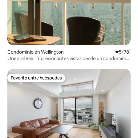
Condominio en Wellington
Calificaci
5 (78)
Oriental Bay: impresionantes vistas desde un condominio
privado
Favorito entre huéspedes
Favorito entre huéspedes