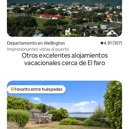
Departamento en Wellington
Calificación p
4.91 (107)
Impresionantes vistas al puerto
Otros excelentes alojamientos
vacacionales cerca de El faro
Favorito entre huéspedes
De los mejores en Favorito entre huéspedes