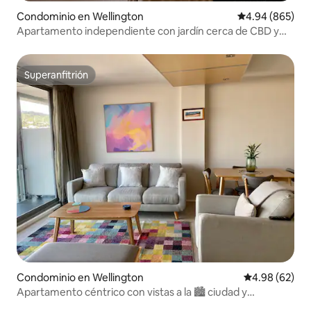
Condominio en Wellington
Calificación pr
4.94 (865)
Apartamento independiente con jardín cerca de CBD y
ferry
Superanfitrión
Superanfitrión
Condominio en Wellington
Calificación p
4.98 (62)
Apartamento céntrico con vistas a la 🏙 ciudad y
aparcamiento