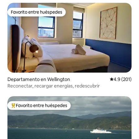
Favorito entre huéspedes
Favorito entre huéspedes
Departamento en Wellington
Calificación 
4.9 (201)
Reconectar, recargar energías, redescubrir
Favorito entre huéspedes
De los mejores en Favorito entre huéspedes