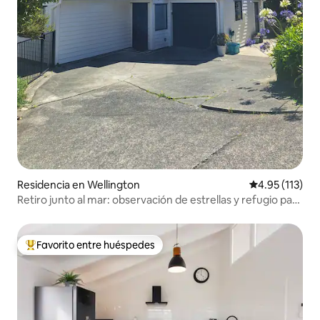
Residencia en Wellington
Calificación p
4.95 (113)
Retiro junto al mar: observación de estrellas y refugio para
dueños de mascotas
Favorito entre huéspedes
De los mejores en Favorito entre huéspedes