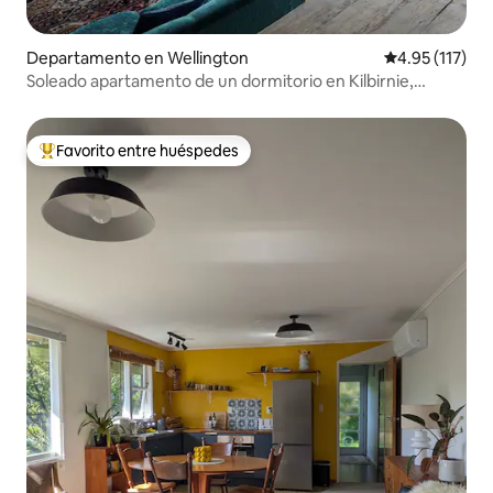
Departamento en Wellington
Calificación p
4.95 (117)
Soleado apartamento de un dormitorio en Kilbirnie,
excelentes vistas
Favorito entre huéspedes
De los mejores en Favorito entre huéspedes