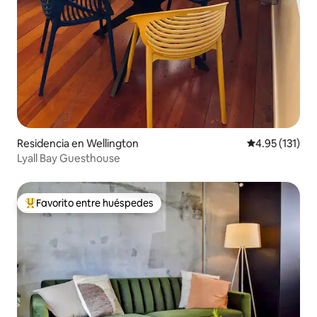
Residencia en Wellington
Calificación p
4.95 (131)
Lyall Bay Guesthouse
Favorito entre huéspedes
De los mejores en Favorito entre huéspedes