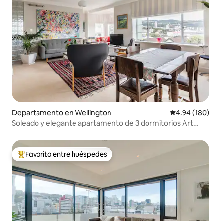
Departamento en Wellington
Calificación pr
4.94 (180)
Soleado y elegante apartamento de 3 dormitorios Art
Déco
Favorito entre huéspedes
De los mejores en Favorito entre huéspedes