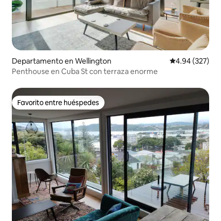
Departamento en Wellington
Calificación pr
4.94 (327)
Penthouse en Cuba St con terraza enorme
Favorito entre huéspedes
Favorito entre huéspedes