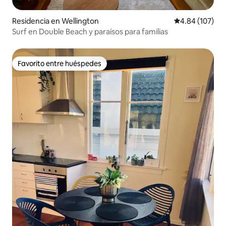
Residencia en Wellington
Calificación pr
4.84 (107)
Surf en Double Beach y paraísos para familias
Favorito entre huéspedes
Favorito entre huéspedes