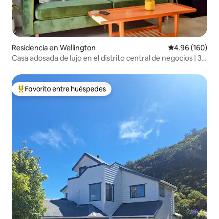
Residencia en Wellington
Calificación pr
4.96 (160)
Casa adosada de lujo en el distrito central de negocios | 3
dormitorios | 3 baños | 4 camas
Favorito entre huéspedes
De los mejores en Favorito entre huéspedes