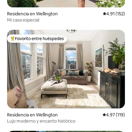
Residencia en Wellington
Calificación p
4.91 (152)
Mi casa especial
Favorito entre huéspedes
De los mejores en Favorito entre huéspedes
Residencia en Wellington
Calificación p
4.97 (119)
Lujo moderno y encanto histórico