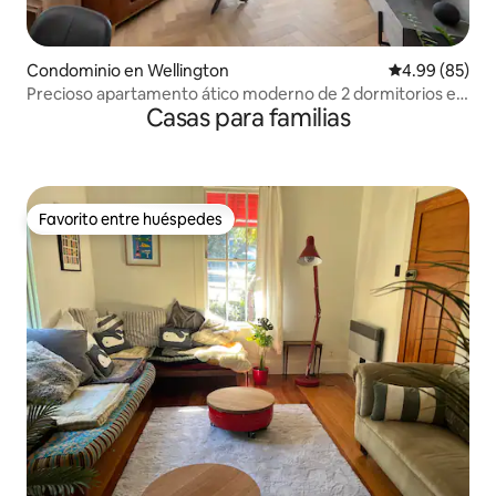
Condominio en Wellington
Calificación p
4.99 (85)
Precioso apartamento ático moderno de 2 dormitorios en
Casas para familias
la ciudad.
Favorito entre huéspedes
Favorito entre huéspedes