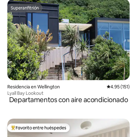
Superanfitrión
Superanfitrión
Residencia en Wellington
Calificación p
4.95 (151)
Lyall Bay Lookout
Departamentos con aire acondicionado
Favorito entre huéspedes
De los mejores en Favorito entre huéspedes