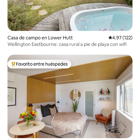
Casa de campo en Lower Hutt
Calificación p
4.97 (122)
Wellington Eastbourne: casa rural a pie de playa con wifi
Favorito entre huéspedes
De los mejores en Favorito entre huéspedes