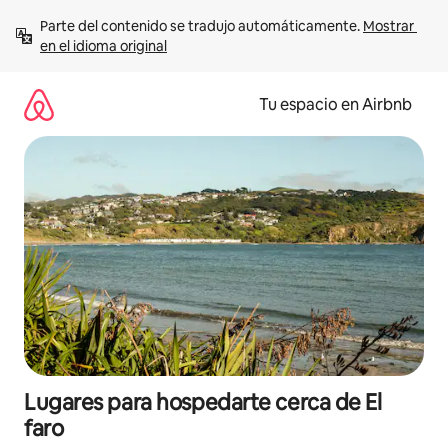
Ir
Parte del contenido se tradujo automáticamente. 
Mostrar 
al
en el idioma original
contenido
Tu espacio en Airbnb
Lugares para hospedarte cerca de El
faro