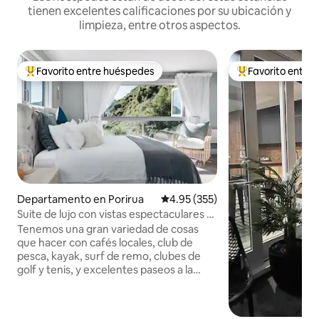
tienen excelentes calificaciones por su ubicación y
limpieza, entre otros aspectos.
Favorito entre huéspedes
Favorito entre
De los mejores en Favorito entre huéspedes
De los mejores en
Departamento en Porirua
Calificación promedio: 4.95 de 5
4.95 (355)
Suite de lujo con vistas espectaculares al
mar y puestas de sol
Tenemos una gran variedad de cosas
que hacer con cafés locales, club de
pesca, kayak, surf de remo, clubes de
golf y tenis, y excelentes paseos a la
vuelta de la esquina. Si quieres hacer una
excursión de un día a la región de
Wairarapa, podemos ayudarte. El