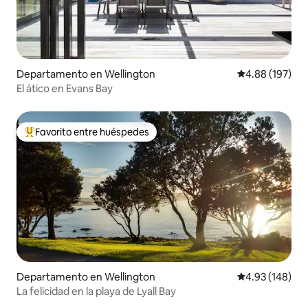
Departamento en Wellington
Calificación pr
4.88 (197)
El ático en Evans Bay
Favorito entre huéspedes
De los mejores en Favorito entre huéspedes
Departamento en Wellington
Calificación pr
4.93 (148)
La felicidad en la playa de Lyall Bay