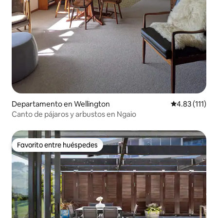
Departamento en Wellington
Calificación p
4.83 (111)
Canto de pájaros y arbustos en Ngaio
Favorito entre huéspedes
Favorito entre huéspedes