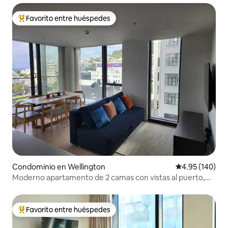
Favorito entre huéspedes
De los mejores en Favorito entre huéspedes
Condominio en Wellington
Calificación pr
4.95 (140)
Moderno apartamento de 2 camas con vistas al puerto,
balcón
Favorito entre huéspedes
De los mejores en Favorito entre huéspedes