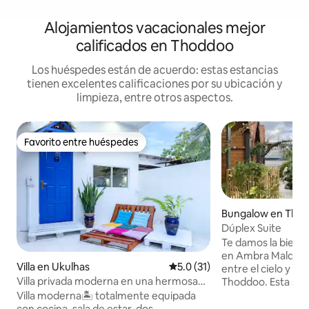
Alojamientos vacacionales mejor
calificados en Thoddoo
Los huéspedes están de acuerdo: estas estancias
tienen excelentes calificaciones por su ubicación y
limpieza, entre otros aspectos.
Favorito entre huéspedes
Favorito entre huéspedes
Bungalow en Tho
Dúplex Suite
Te damos la bienve
en Ambra Maldives,
Villa en Ukulhas
Calificación promedio: 5.0 de 
5.0 (31)
entre el cielo y el 
Villa privada moderna en una hermosa
Thoddoo. Esta suit
isla
completamente n
Villa moderna🏝 totalmente equipada
diseño moderno co
con cocina, sala de estar, dos