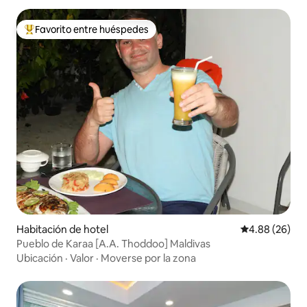
Favorito entre huéspedes
De los mejores en Favorito entre huéspedes
Habitación de hotel
Calificación p
4.88 (26)
Pueblo de Karaa [A.A. Thoddoo] Maldivas
Ubicación
·
Valor
·
Moverse por la zona