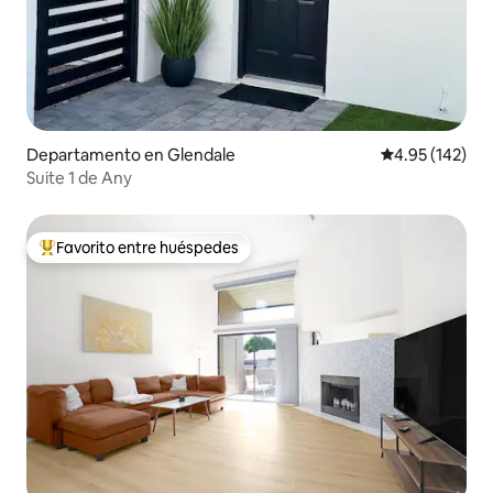
Departamento en Glendale
Calificación p
4.95 (142)
Suite 1 de Any
Favorito entre huéspedes
De los mejores en Favorito entre huéspedes