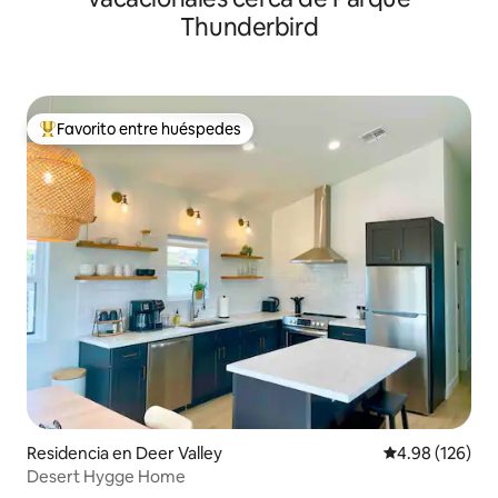
Thunderbird
Favorito entre huéspedes
De los mejores en Favorito entre huéspedes
Residencia en Deer Valley
Calificación pr
4.98 (126)
Desert Hygge Home