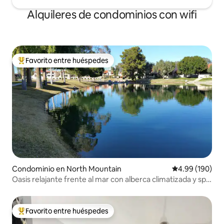
Alquileres de condominios con wifi
Favorito entre huéspedes
De los mejores en Favorito entre huéspedes
Condominio en North Mountain
Calificación pr
4.99 (190)
Oasis relajante frente al mar con alberca climatizada y spa,
3 hab., 2 baños
Favorito entre huéspedes
De los mejores en Favorito entre huéspedes