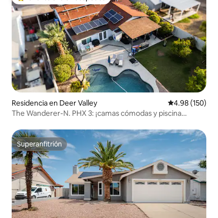
De los mejores en Favorito entre huéspedes
Residencia en Deer Valley
Calificación pr
4.98 (150)
The Wanderer-N. PHX 3: ¡camas cómodas y piscina
cristalina!
Superanfitrión
Superanfitrión