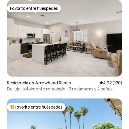
Favorito entre huéspedes
Favorito entre huéspedes
Residencia en Arrowhead Ranch
Calificación p
4.92 (120)
De lujo, totalmente renovado - 3 recámaras y 2 baños
Favorito entre huéspedes
De los mejores en Favorito entre huéspedes