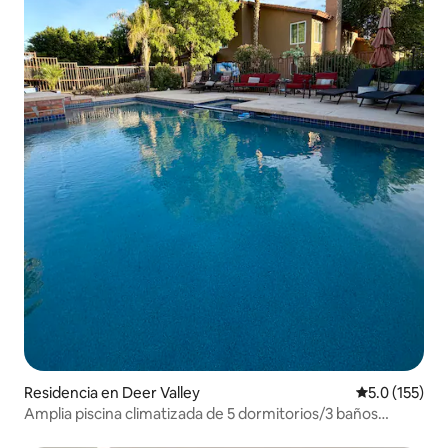
Residencia en Deer Valley
Calificación 
5.0 (155)
Amplia piscina climatizada de 5 dormitorios/3 baños
*Jacuzzi* Sin cargo adicional