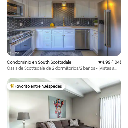
Condominio en South Scottsdale
Calificación pr
4.99 (104)
Oasis de Scottsdale de 2 dormitorios/2 baños - ¡Vistas a
Camelback!
Favorito entre huéspedes
De los mejores en Favorito entre huéspedes