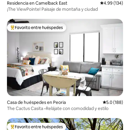
Residencia en Camelback East
Calificación pr
4.99 (134)
¡The ViewPointe! Paisaje de montaña y ciudad
Favorito entre huéspedes
De los mejores en Favorito entre huéspedes
Casa de huéspedes en Peoria
Calificación 
5.0 (188)
The Cactus Casita •Relájate con comodidad y estilo
Favorito entre huéspedes
De los mejores en Favorito entre huéspedes