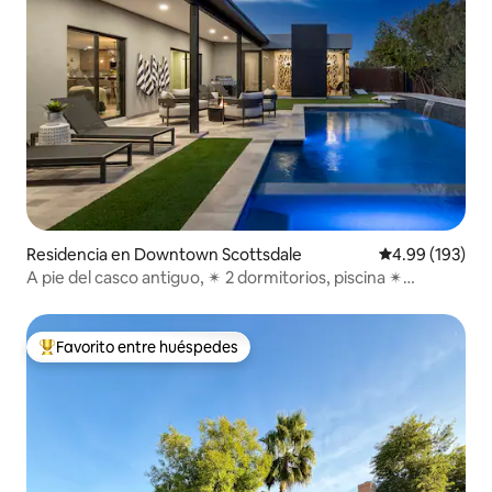
Residencia en Downtown Scottsdale
Calificación pr
4.99 (193)
A pie del casco antiguo, ✴ 2 dormitorios, piscina ✴
climatizada y spa
Favorito entre huéspedes
De los mejores en Favorito entre huéspedes