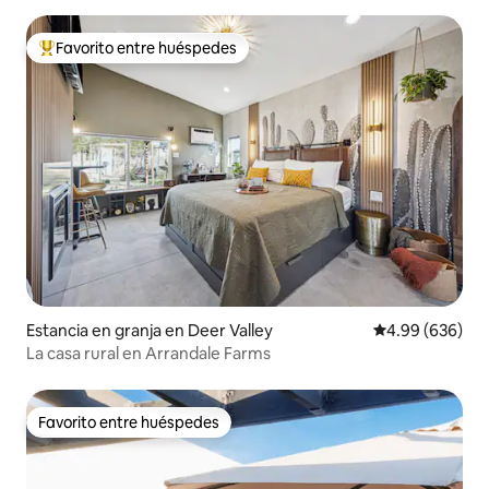
Favorito entre huéspedes
De los mejores en Favorito entre huéspedes
Estancia en granja en Deer Valley
Calificación pr
4.99 (636)
La casa rural en Arrandale Farms
Favorito entre huéspedes
Favorito entre huéspedes