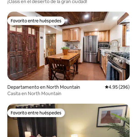
¡Oasis en el desierto de la gran ciudad!
Favorito entre huéspedes
Favorito entre huéspedes
Departamento en North Mountain
Calificación pr
4.95 (296)
Casita en North Mountain
Favorito entre huéspedes
Favorito entre huéspedes