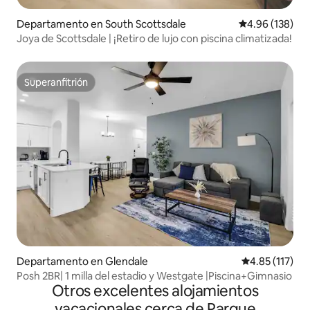
Departamento en South Scottsdale
Calificación pr
4.96 (138)
Joya de Scottsdale | ¡Retiro de lujo con piscina climatizada!
Superanfitrión
Superanfitrión
Departamento en Glendale
Calificación p
4.85 (117)
Posh 2BR| 1 milla del estadio y Westgate |Piscina+Gimnasio
Otros excelentes alojamientos
vacacionales cerca de Parque