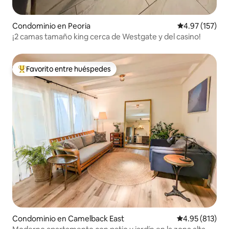
Condominio en Peoria
Calificación p
4.97 (157)
¡2 camas tamaño king cerca de Westgate y del casino!
Favorito entre huéspedes
De los mejores en Favorito entre huéspedes
Condominio en Camelback East
Calificación p
4.95 (813)