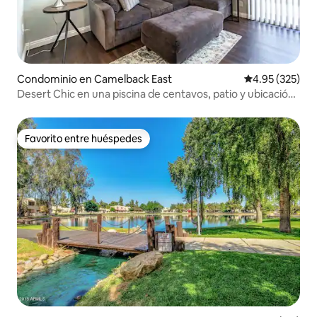
Condominio en Camelback East
Calificación pr
4.95 (325)
Desert Chic en una piscina de centavos, patio y ubicación
privilegiada
Favorito entre huéspedes
Favorito entre huéspedes