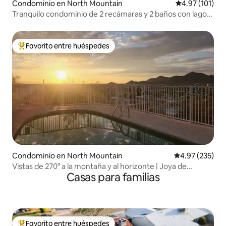
Condominio en North Mountain
Calificación p
4.97 (101)
Tranquilo condominio de 2 recámaras y 2 baños con lago,
alberca y spa
Favorito entre huéspedes
De los mejores en Favorito entre huéspedes
Condominio en North Mountain
Calificación pr
4.97 (235)
Vistas de 270° a la montaña y al horizonte | Joya de
Casas para familias
mediados de siglo
Favorito entre huéspedes