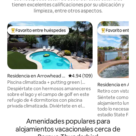
tienen excelentes calificaciones por su ubicación y
limpieza, entre otros aspectos.
Favorito entre huéspedes
Favorito entre
De los mejores en Favorito entre huéspedes
De los mejores en
Residencia en Arrowhead R
Calificación promedio: 4.94 de 5
4.94 (109)
anch
Piscina climatizada + putting green |
Residencia en Ar
Escapada con vista al lago
Despiértate con hermosos amaneceres
anch
Retiro con vista al
sobre el lago y el campo de golf en este
privada, spa y sala
Siéntete como en 
refugio de 4 dormitorios con piscina
alojamiento lumin
privada climatizada. Diviértete en el
todo lo necesario. 
patio trasero con el juego de cornhole, la
estadio State Farm 
cancha de baloncesto, la mesa de fogata
Amenidades populares para
autopista 101. Disf
o practicando tu golpeo con el palo de
vistas al lago mien
alojamientos vacacionales cerca de
golf. En el interior, juegue al billar, al
escuchas el canto 
futbolín, al hockey de aire, al skee-ball o