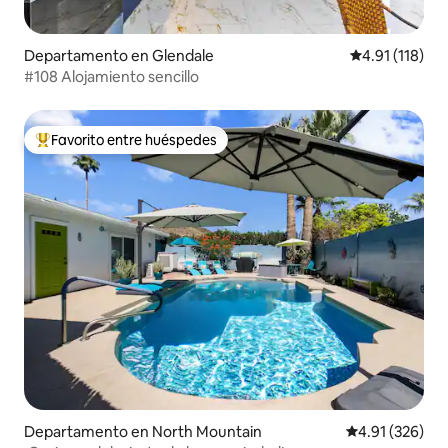
Departamento en Glendale
Calificación p
4.91 (118)
#108 Alojamiento sencillo
Favorito entre huéspedes
De los mejores en Favorito entre huéspedes
Departamento en North Mountain
Calificación p
4.91 (326)