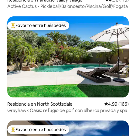
Active Cactus - Pickleball/Baloncesto/Piscina/Golf/Fogata
Favorito entre huéspedes
De los mejores en Favorito entre huéspedes
Residencia en North Scottsdale
Calificación pr
4.99 (166)
Grayhawk Oasis: refugio de golf con alberca privada y spa
Favorito entre huéspedes
De los mejores en Favorito entre huéspedes