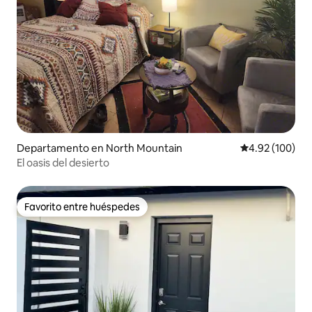
Departamento en North Mountain
Calificación pr
4.92 (100)
El oasis del desierto
Favorito entre huéspedes
Favorito entre huéspedes