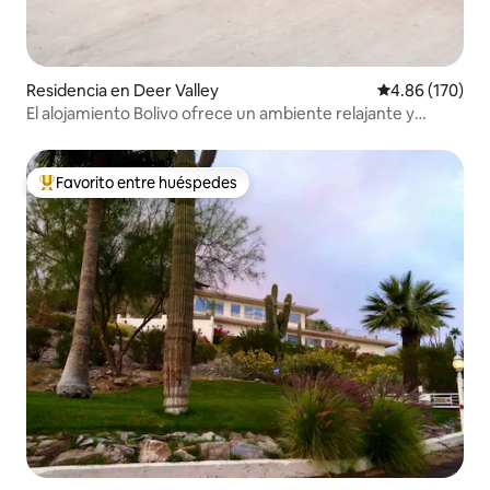
Residencia en Deer Valley
Calificación pr
4.86 (170)
El alojamiento Bolivo ofrece un ambiente relajante y
acogedor.
Favorito entre huéspedes
De los mejores en Favorito entre huéspedes