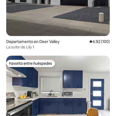
Departamento en Deer Valley
Calificación pr
4.92 (100)
La suite de Lily 1
Favorito entre huéspedes
Favorito entre huéspedes