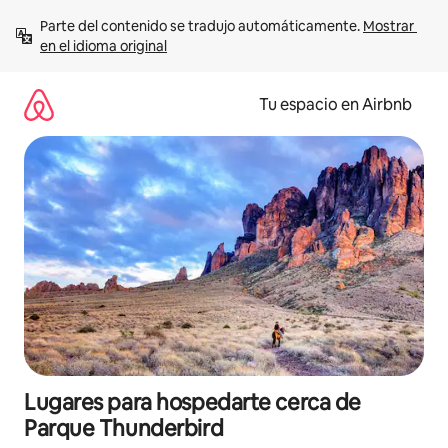
Ir
Parte del contenido se tradujo automáticamente. 
Mostrar 
al
en el idioma original
contenido
Tu espacio en Airbnb
Lugares para hospedarte cerca de
Parque Thunderbird