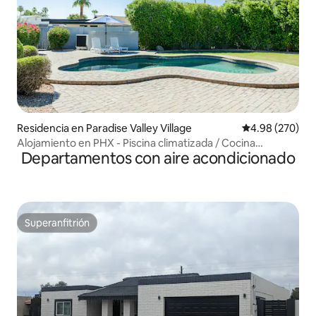
Residencia en Paradise Valley Village
Calificación pr
4.98 (270)
Alojamiento en PHX - Piscina climatizada / Cocina
Departamentos con aire acondicionado
equipada / Espacio de trabajo
Superanfitrión
Superanfitrión