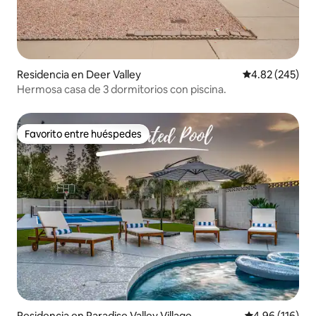
Residencia en Deer Valley
Calificación pr
4.82 (245)
Hermosa casa de 3 dormitorios con piscina.
Favorito entre huéspedes
Favorito entre huéspedes
Residencia en Paradise Valley Village
Calificación p
4.96 (116)