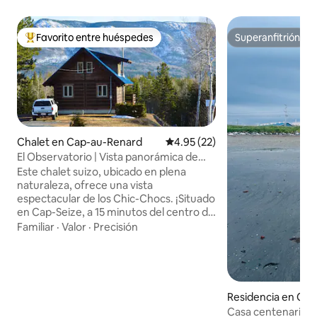
Favorito entre huéspedes
Superanfitrión
De los mejores en Favorito entre huéspedes
Superanfitrión
Chalet en Cap-au-Renard
Calificación promedio: 4.95 de 
4.95 (22)
El Observatorio | Vista panorámica de
Chics-Chocs
Este chalet suizo, ubicado en plena
naturaleza, ofrece una vista
espectacular de los Chic-Chocs. ¡Situado
en Cap-Seize, a 15 minutos del centro de
Sainte-Anne-des-Monts y a 10 minutos
Familiar
·
Valor
·
Precisión
del Gîte du Mont-Albert, ideal para los
amantes del aire libre! Acceso directo a
terrenos públicos y a varios senderos
desde el patio, lo que permite la práctica
de ciclismo de montaña, motos de nieve,
Residencia en Ca
senderismo, raquetas de nieve, esquí,
Casa centenaria fr