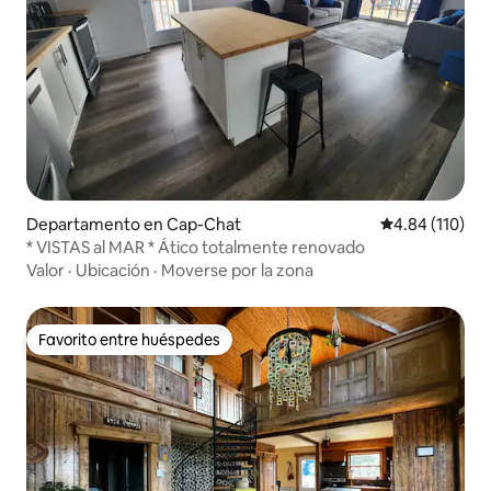
Departamento en Cap-Chat
Calificación p
4.84 (110)
* VISTAS al MAR * Ático totalmente renovado
Valor
·
Ubicación
·
Moverse por la zona
Favorito entre huéspedes
Favorito entre huéspedes