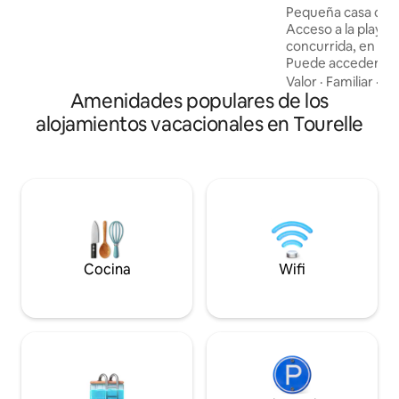
caza. Tanto en verano como en invierno,
Pequeña casa centen
es el lugar ideal para desconectar,
Acceso a la playa 
respirar y explorar los Chic-Chocs y la
concurrida, en L'
Gaspésie.
Puede acceder a l
ciclismo de monta
Valor
·
Familiar
·
Co
Amenidades populares de los
pocos minutos del
y de la Reserva de
alojamientos vacacionales en Tourelle
Chocs. Perfecto pa
por el borde de lo
Hermosa casa para 
casa está ubicada 
132. Tenga en cuen
temporada de veran
tráfico es muy den
Cocina
Wifi