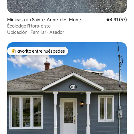
Minicasa en Sainte-Anne-des-Monts
Calificación 
4.91 (57)
Écolodge l'Hors-piste
Ubicación
·
Familiar
·
Asador
Favorito entre huéspedes
De los mejores en Favorito entre huéspedes