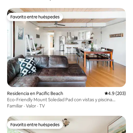
Favorito entre huéspedes
Favorito entre huéspedes
Residencia en Pacific Beach
Calificación p
4.9 (203)
Eco-Friendly Mount Soledad Pad con vistas y piscina
climatizada
Familiar
·
Valor
·
TV
Favorito entre huéspedes
Favorito entre huéspedes