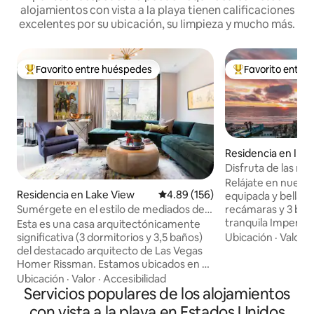
alojamientos con vista a la playa tienen calificaciones
excelentes por su ubicación, su limpieza y mucho más.
Favorito entre huéspedes
Favorito entre
De los mejores en Favorito entre huéspedes
De los mejores en
Residencia en Imp
h
Disfruta de las mej
puestas de sol en 
Relájate en nuest
playa
Residencia en Lake View
Calificación promedio: 4.89 de 5
4.89 (156)
equipada y bellam
recámaras y 3 baño
Sumérgete en el estilo de mediados de
tranquila Imperial Beach. Disf
siglo en Wrigleyville y Boystown
Esta es una casa arquitectónicamente
copa de vino mien
Ubicación
·
Valor
·
significativa (3 dormitorios y 3,5 baños)
puesta de sol desd
del destacado arquitecto de Las Vegas
con vista al muelle y a
Homer Rissman. Estamos ubicados en el
una comida gourme
corazón de East Lakeview, a solo media
Ubicación
·
Valor
·
Accesibilidad
contemporánea de 
cuadra del lago Michigan y Lincoln Park, y
Servicios populares de los alojamientos
las animadas cerve
a cuadras de Wrigley Field y Boystown.
con vista a la playa en Estados Unidos