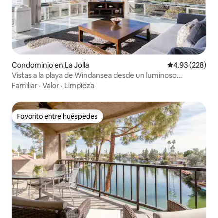
Condominio en La Jolla
Calificación pr
4.93 (228)
Vistas a la playa de Windansea desde un luminoso
apartamento
Familiar
·
Valor
·
Limpieza
Favorito entre huéspedes
Favorito entre huéspedes