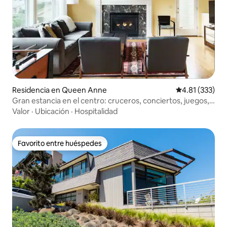
Residencia en Queen Anne
Calificación p
4.81 (333)
Gran estancia en el centro: cruceros, conciertos, juegos,
SLU
Valor
·
Ubicación
·
Hospitalidad
Favorito entre huéspedes
Favorito entre huéspedes