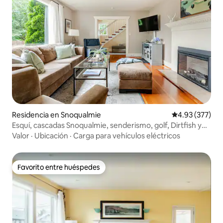
Residencia en Snoqualmie
Calificación pr
4.93 (377)
Esquí, cascadas Snoqualmie, senderismo, golf, Dirtfish y
casino
Valor
·
Ubicación
·
Carga para vehículos eléctricos
Favorito entre huéspedes
Favorito entre huéspedes