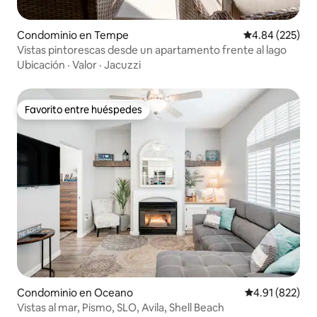
Condominio en Tempe
Calificación pr
4.84 (225)
Vistas pintorescas desde un apartamento frente al lago
Ubicación
·
Valor
·
Jacuzzi
Favorito entre huéspedes
Favorito entre huéspedes
Condominio en Oceano
Calificación p
4.91 (822)
Vistas al mar, Pismo, SLO, Avila, Shell Beach