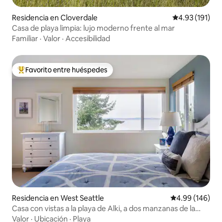
Residencia en Cloverdale
Calificación p
4.93 (191)
Casa de playa limpia: lujo moderno frente al mar
Familiar
·
Valor
·
Accesibilidad
Favorito entre huéspedes
De los mejores en Favorito entre huéspedes
Residencia en West Seattle
Calificación pr
4.99 (146)
Casa con vistas a la playa de Alki, a dos manzanas de la
playa
Valor
·
Ubicación
·
Playa