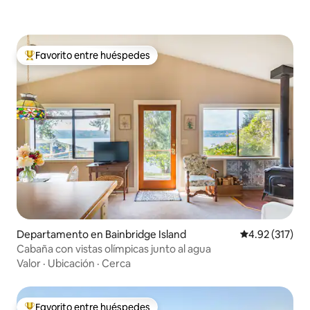
Favorito entre huéspedes
De los mejores en Favorito entre huéspedes
Departamento en Bainbridge Island
Calificación p
4.92 (317)
Cabaña con vistas olímpicas junto al agua
Valor
·
Ubicación
·
Cerca
Favorito entre huéspedes