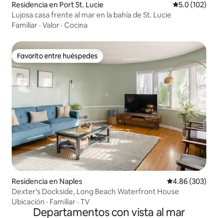
Residencia en Port St. Lucie
Calificación 
5.0 (102)
Lujosa casa frente al mar en la bahía de St. Lucie
Familiar
·
Valor
·
Cocina
Favorito entre huéspedes
Favorito entre huéspedes
Residencia en Naples
Calificación pr
4.86 (303)
Dexter's Dockside, Long Beach Waterfront House
Ubicación
·
Familiar
·
TV
Departamentos con vista al mar