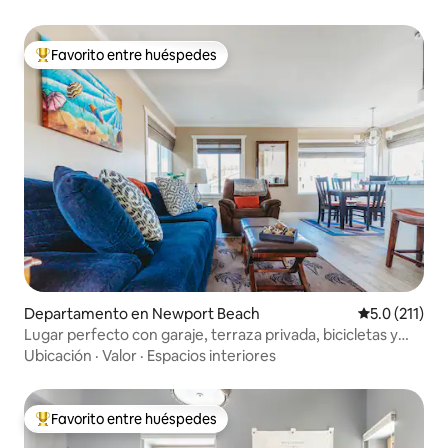
Favorito entre huéspedes
De los mejores en Favorito entre huéspedes
Departamento en Newport Beach
Calificación 
5.0 (211)
Lugar perfecto con garaje, terraza privada, bicicletas y
juguetes de playa
Ubicación
·
Valor
·
Espacios interiores
Favorito entre huéspedes
De los mejores en Favorito entre huéspedes