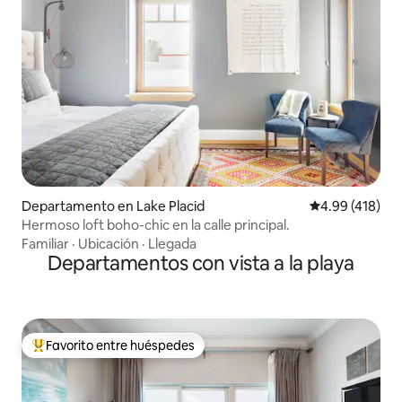
Departamento en Lake Placid
Calificación p
4.99 (418)
Hermoso loft boho-chic en la calle principal.
Familiar
·
Ubicación
·
Llegada
Departamentos con vista a la playa
Favorito entre huéspedes
De los mejores en Favorito entre huéspedes