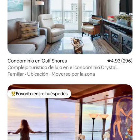
Condominio en Gulf Shores
Calificación pr
4.93 (296)
Complejo turístico de lujo en el condominio Crystal
Towers
Familiar
·
Ubicación
·
Moverse por la zona
Favorito entre huéspedes
De los mejores en Favorito entre huéspedes