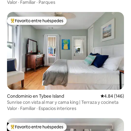
Valor
·
Familiar
·
Parques
Favorito entre huéspedes
De los mejores en Favorito entre huéspedes
Condominio en Tybee Island
Calificación pr
4.84 (146)
Sunrise con vista al mar y cama king | Terraza y cocineta
Valor
·
Familiar
·
Espacios interiores
Favorito entre huéspedes
De los mejores en Favorito entre huéspedes