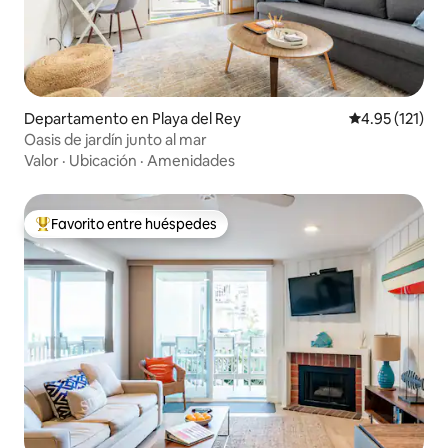
Departamento en Playa del Rey
Calificación p
4.95 (121)
Oasis de jardín junto al mar
Valor
·
Ubicación
·
Amenidades
Favorito entre huéspedes
De los mejores en Favorito entre huéspedes