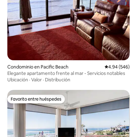
Condominio en Pacific Beach
Calificación pr
4.94 (546)
Elegante apartamento frente al mar - Servicios notables
Ubicación
·
Valor
·
Distribución
Favorito entre huéspedes
Favorito entre huéspedes