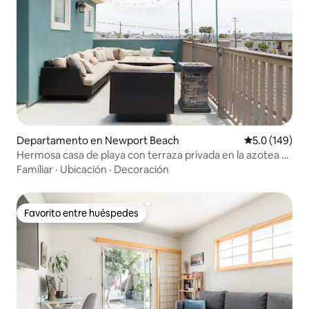
Departamento en Newport Beach
Calificación 
5.0 (149)
Hermosa casa de playa con terraza privada en la azotea y
estacionamiento en garaje
Familiar
·
Ubicación
·
Decoración
Favorito entre huéspedes
Favorito entre huéspedes