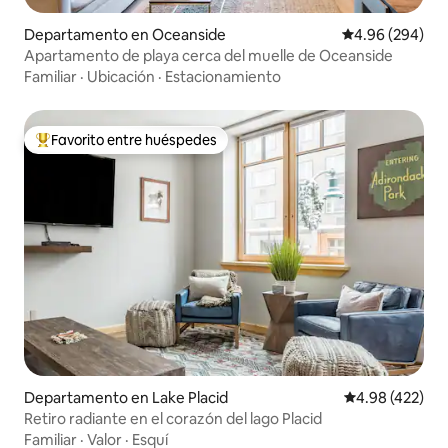
Departamento en Oceanside
Calificación pr
4.96 (294)
Apartamento de playa cerca del muelle de Oceanside
Familiar
·
Ubicación
·
Estacionamiento
Favorito entre huéspedes
De los mejores en Favorito entre huéspedes
Departamento en Lake Placid
Calificación pr
4.98 (422)
Retiro radiante en el corazón del lago Placid
Familiar
·
Valor
·
Esquí