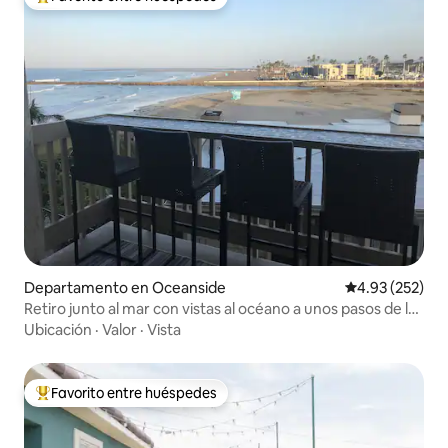
De los mejores en Favorito entre huéspedes
Departamento en Oceanside
Calificación pr
4.93 (252)
Retiro junto al mar con vistas al océano a unos pasos de la
playa
Ubicación
·
Valor
·
Vista
Favorito entre huéspedes
De los mejores en Favorito entre huéspedes