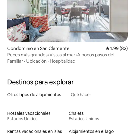
Condominio en San Clemente
Calificación p
4.99 (82)
Peces más grandes•Vistas al mar•A pocos pasos del
muelle•AC y estacionamiento
Familiar
·
Ubicación
·
Hospitalidad
Destinos para explorar
Otros tipos de alojamientos
Qué hacer
Hostales vacacionales
Chalets
Estados Unidos
Estados Unidos
Rentas vacacionales en islas
Alojamientos en el lago