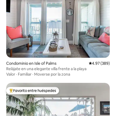
Condominio en Isle of Palms
Calificación pr
4.97 (389)
Relájate en una elegante villa frente a la playa
Valor
·
Familiar
·
Moverse por la zona
Favorito entre huéspedes
De los mejores en Favorito entre huéspedes