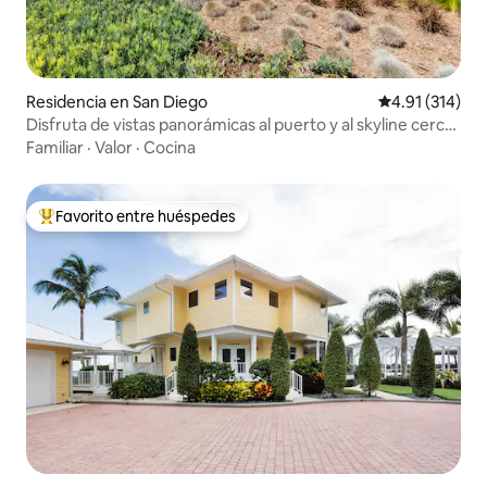
Residencia en San Diego
Calificación p
4.91 (314)
Disfruta de vistas panorámicas al puerto y al skyline cerca
de Shelter Island
Familiar
·
Valor
·
Cocina
Favorito entre huéspedes
De los mejores en Favorito entre huéspedes