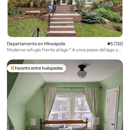
Departamento en Mineápolis
Calificació
5 (132)
Moderno refugio frente al lago * A unos pasos del lago y
de restaurantes
Favorito entre huéspedes
De los mejores en Favorito entre huéspedes