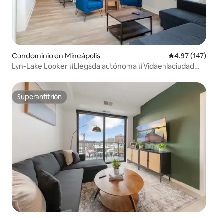
Condominio en Mineápolis
Calificación p
4.97 (147)
Lyn-Lake Looker #Llegada autónoma #Vidaenlaciudad
#Ubicación
Superanfitrión
Superanfitrión