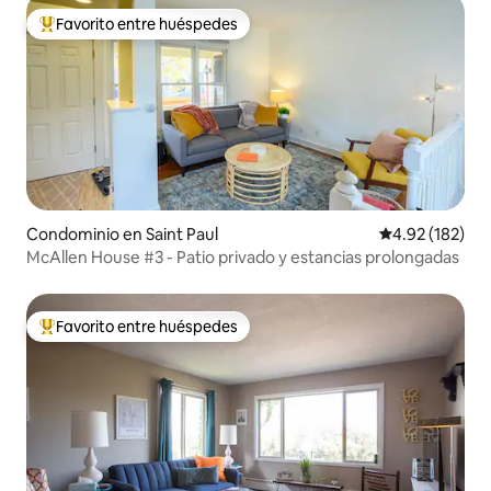
Favorito entre huéspedes
De los mejores en Favorito entre huéspedes
Condominio en Saint Paul
Calificación p
4.92 (182)
McAllen House #3 - Patio privado y estancias prolongadas
Favorito entre huéspedes
De los mejores en Favorito entre huéspedes