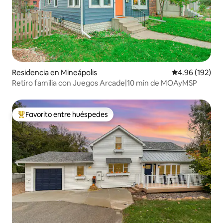
Residencia en Mineápolis
Calificación pr
4.96 (192)
Retiro familia con Juegos Arcade|10 min de MOAyMSP
Favorito entre huéspedes
De los mejores en Favorito entre huéspedes