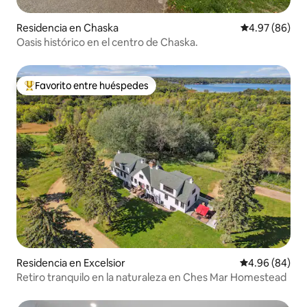
Residencia en Chaska
Calificación p
4.97 (86)
Oasis histórico en el centro de Chaska.
Favorito entre huéspedes
De los mejores en Favorito entre huéspedes
Residencia en Excelsior
Calificación p
4.96 (84)
Retiro tranquilo en la naturaleza en Ches Mar Homestead