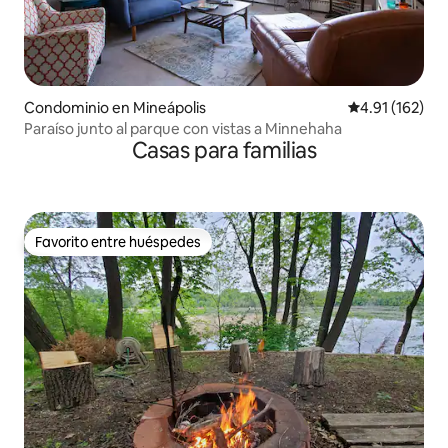
Condominio en Mineápolis
Calificación p
4.91 (162)
Paraíso junto al parque con vistas a Minnehaha
Casas para familias
Favorito entre huéspedes
Favorito entre huéspedes