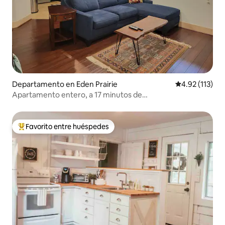
Departamento en Eden Prairie
Calificación p
4.92 (113)
Apartamento entero, a 17 minutos de
MOA/aeropuerto/centro de la ciudad
Favorito entre huéspedes
De los mejores en Favorito entre huéspedes