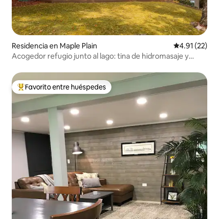
Residencia en Maple Plain
Calificación 
4.91 (22)
Acogedor refugio junto al lago: tina de hidromasaje y
pesca
Favorito entre huéspedes
De los mejores en Favorito entre huéspedes