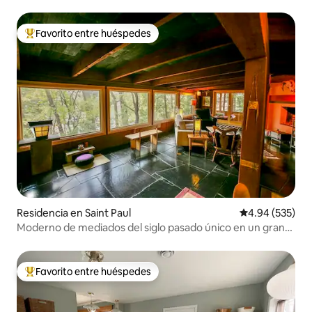
Favorito entre huéspedes
De los mejores en Favorito entre huéspedes
Residencia en Saint Paul
Calificación pr
4.94 (535)
Moderno de mediados del siglo pasado único en un gran
barrio
Favorito entre huéspedes
De los mejores en Favorito entre huéspedes