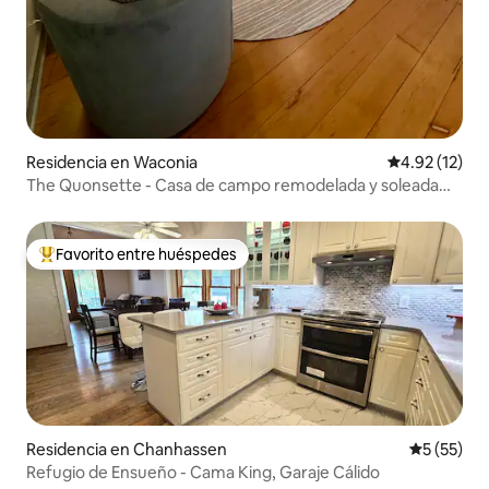
Residencia en Waconia
Calificación 
4.92 (12)
The Quonsette - Casa de campo remodelada y soleada
con vista al lago
Favorito entre huéspedes
De los mejores en Favorito entre huéspedes
Residencia en Chanhassen
Calificaci
5 (55)
Refugio de Ensueño - Cama King, Garaje Cálido