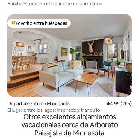
Bonito estudio en el sótano de un dormitorio
Favorito entre huéspedes
De los mejores en Favorito entre huéspedes
Departamento en Mineápolis
Calificación pr
4.99 (265)
El lugar entre los lagos: inspirado y tranquilo
Otros excelentes alojamientos
vacacionales cerca de Arboreto
Paisajista de Minnesota