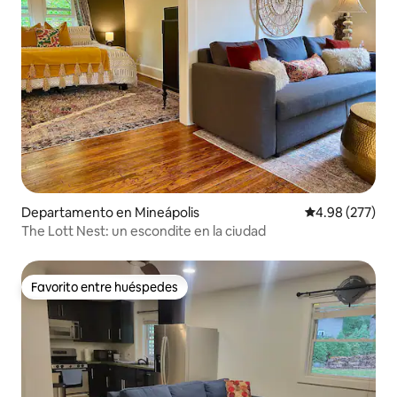
Departamento en Mineápolis
Calificación pr
4.98 (277)
The Lott Nest: un escondite en la ciudad
Favorito entre huéspedes
Favorito entre huéspedes