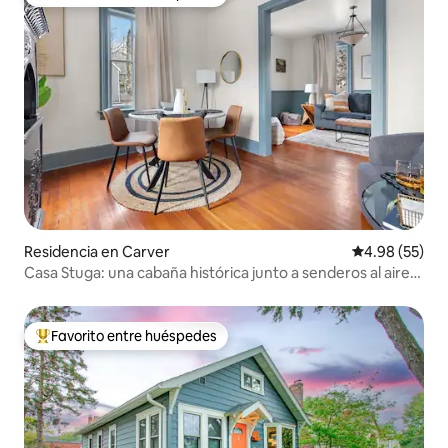
De los mejores en Favorito entre huéspedes
Residencia en Carver
Calificación p
4.98 (55)
Casa Stuga: una cabaña histórica junto a senderos al aire
libre
Favorito entre huéspedes
De los mejores en Favorito entre huéspedes