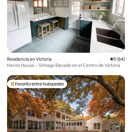
Residencia en Victoria
Calificaci
5 (64)
Heron House ~ Vintage Elevado en el Centro de Victoria
Favorito entre huéspedes
De los mejores en Favorito entre huéspedes