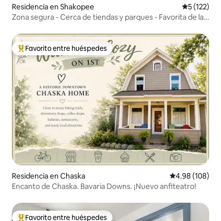
Residencia en Shakopee
Calificació
5 (122)
Zona segura - Cerca de tiendas y parques - Favorita de las
familias
Favorito entre huéspedes
De los mejores en Favorito entre huéspedes
Residencia en Chaska
Calificación pr
4.98 (108)
Encanto de Chaska. Bavaria Downs. ¡Nuevo anfiteatro!
Favorito entre huéspedes