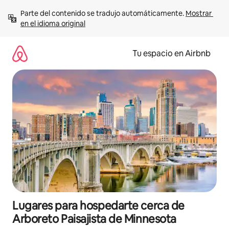
Ir
Parte del contenido se tradujo automáticamente. 
Mostrar 
al
en el idioma original
contenido
Tu espacio en Airbnb
Lugares para hospedarte cerca de
Arboreto Paisajista de Minnesota