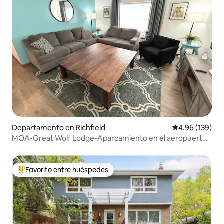
Departamento en Richfield
Calificación pr
4.96 (139)
MOA-Great Wolf Lodge-Aparcamiento en el aeropuerto-
Tap Stays MC3
Favorito entre huéspedes
De los mejores en Favorito entre huéspedes