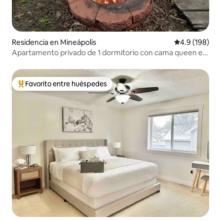
Residencia en Mineápolis
Calificación 
4.9 (198)
Apartamento privado de 1 dormitorio con cama queen en
casa de 4 dormitorios junto al lago
Favorito entre huéspedes
De los mejores en Favorito entre huéspedes