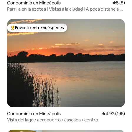
Condominio en Mineápolis
Calificac
5 (8)
Parrilla en la azotea | Vistas a la ciudad | A poca distancia de
lagos
Favorito entre huéspedes
De los mejores en Favorito entre huéspedes
Condominio en Mineápolis
Calificación p
4.92 (195)
Vista del lago / aeropuerto / cascada / centro