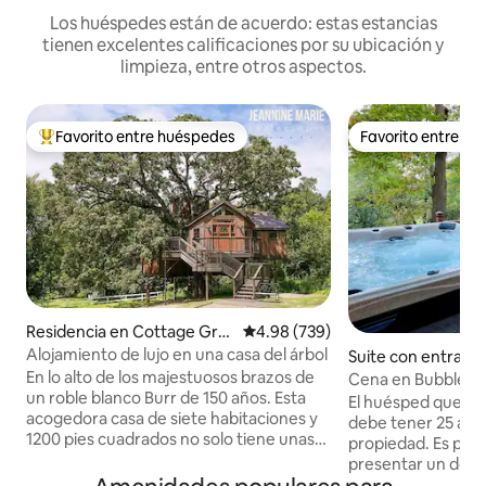
Los huéspedes están de acuerdo: estas estancias
tienen excelentes calificaciones por su ubicación y
limpieza, entre otros aspectos.
Favorito entre huéspedes
Favorito entre h
De los mejores en Favorito entre huéspedes
Favorito entre h
Residencia en Cottage Gro
Calificación promedio: 4.98 de 5
4.98 (739)
ve
Alojamiento de lujo en una casa del árbol
Suite con entrada
iente en Eden Prai
En lo alto de los majestuosos brazos de
Cena en Bubbles i
un roble blanco Burr de 150 años. Esta
Chanhassen y M
El huésped que rea
acogedora casa de siete habitaciones y
debe tener 25 años
1200 pies cuadrados no solo tiene unas
propiedad. Es pos
vistas impresionantes, sino que también
presentar un doc
tiene encantadoras y deliciosas
identificación Est