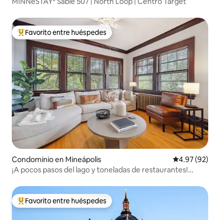
MINNeSTAY* Sable 507 | North Loop | Centro Target
Favorito entre huéspedes
De los mejores en Favorito entre huéspedes
Condominio en Mineápolis
Calificación p
4.97 (92)
¡A pocos pasos del lago y toneladas de restaurantes!
¡Encantador!
Favorito entre huéspedes
De los mejores en Favorito entre huéspedes