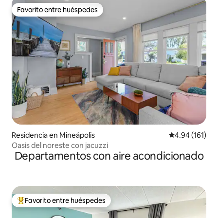
Favorito entre huéspedes
Favorito entre huéspedes
Residencia en Mineápolis
Calificación p
4.94 (161)
Oasis del noreste con jacuzzi
Departamentos con aire acondicionado
Favorito entre huéspedes
De los mejores en Favorito entre huéspedes