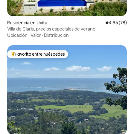
Residencia en Uvita
Calificación p
4.95 (78)
Villa de Claris, precios especiales de verano
Ubicación
·
Valor
·
Distribución
Favorito entre huéspedes
De los mejores en Favorito entre huéspedes