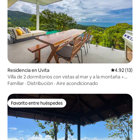
Residencia en Uvita
Calificación 
4.92 (13)
Villa de 2 dormitorios con vistas al mar y a la montaña +
piscina infinita
Familiar
·
Distribución
·
Aire acondicionado
Favorito entre huéspedes
Favorito entre huéspedes