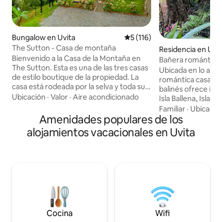
Bungalow en Uvita
Calificación promedio: 5 de 5
5 (116)
The Sutton - Casa de montaña
Residencia en Uvi
Bienvenido a la Casa de la Montaña en
Bañera romántica a
The Sutton. Esta es una de las tres casas
vista al mar Uvita
Ubicada en lo alto 
de estilo boutique de la propiedad. La
romántica casa de 
casa está rodeada por la selva y toda su
balinés ofrece imp
gloriosa naturaleza. Alquila una para ti y
Ubicación
·
Valor
·
Aire acondicionado
Isla Ballena, Isla C
esa persona especial o las tres para una
Osa. Relájate en el
Familiar
·
Ubicació
experiencia de villa grupal con la
Amenidades populares de los
un baño caliente ba
comodidad de alojamientos privados.
refrescante chapu
alojamientos vacacionales en Uvita
Cada unidad tiene su propio patio
sonidos de la selv
cubierto equipado con una pequeña
de la ciudad, es el
cocina para esos relajantes desayunos
parejas que busca
en la cama por las mañanas. La
y un toque de magia. Diseñado
propiedad comparte un rancho perfecto
parejas que busca
para la preparación de comidas
verdaderamente es
comunitarias y cenas con vistas a la
te invita a reducir 
piscina, terraza y jardín tropical.
conectarte con la 
Cocina
Wifi