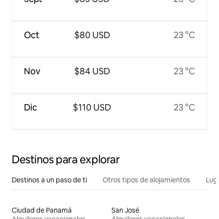
Oct
$80 USD
23 °C
Nov
$84 USD
23 °C
Dic
$110 USD
23 °C
Destinos para explorar
Destinos a un paso de ti
Otros tipos de alojamientos
Lug
Ciudad de Panamá
San José
Alquileres vacacionales
Alquileres vacacionales