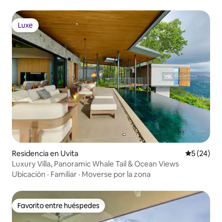
Luxe
Luxe
Residencia en Uvita
Calificaci
5 (24)
Luxury Villa, Panoramic Whale Tail & Ocean Views
Ubicación
·
Familiar
·
Moverse por la zona
Favorito entre huéspedes
Favorito entre huéspedes