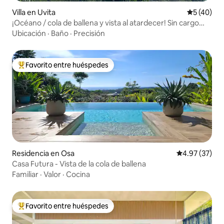
Villa en Uvita
Calificaci
5 (40)
¡Océano / cola de ballena y vista al atardecer! Sin cargo
por limpieza*
Ubicación
·
Baño
·
Precisión
Favorito entre huéspedes
De los mejores en Favorito entre huéspedes
Residencia en Osa
Calificación 
4.97 (37)
Casa Futura - Vista de la cola de ballena
Familiar
·
Valor
·
Cocina
Favorito entre huéspedes
De los mejores en Favorito entre huéspedes