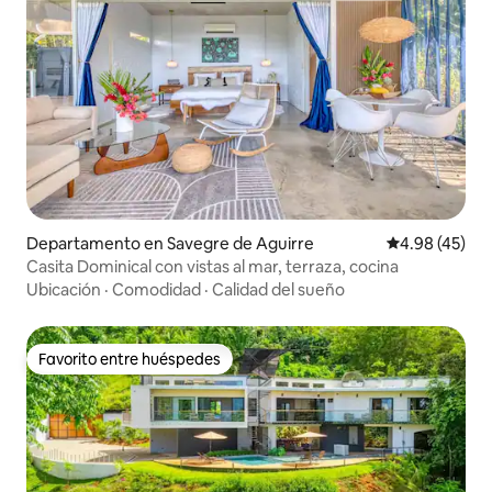
Departamento en Savegre de Aguirre
Calificación 
4.98 (45)
Casita Dominical con vistas al mar, terraza, cocina
Ubicación
·
Comodidad
·
Calidad del sueño
Favorito entre huéspedes
Favorito entre huéspedes