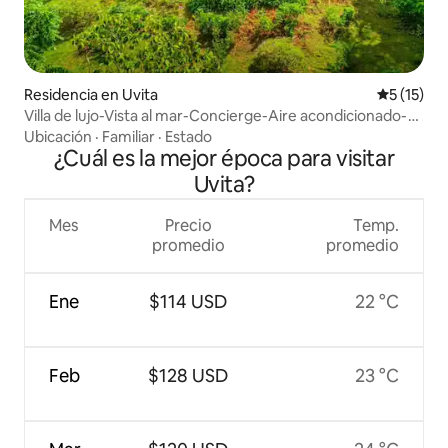
Residencia en Uvita
Calificaci
5 (15)
Villa de lujo-Vista al mar-Concierge-Aire acondicionado-
Fácil acceso
Ubicación
·
Familiar
·
Estado
¿Cuál es la mejor época para visitar
Uvita?
Mes
Precio
Temp.
promedio
promedio
Ene
$114 USD
22 °C
Feb
$128 USD
23 °C