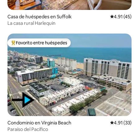
Casa de huéspedes en Suffolk
Calificación 
4.91 (45)
La casa rural Harlequin
Favorito entre huéspedes
De los mejores en Favorito entre huéspedes
Condominio en Virginia Beach
Calificación 
4.91 (33)
Paraíso del Pacífico