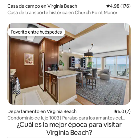
Casa de campo en Virginia Beach
Calificación pr
4.98 (176)
Casa de transporte histórica en Church Point Manor
Favorito entre huéspedes
Favorito entre huéspedes
Departamento en Virginia Beach
Calificació
5.0 (7)
Condominio de lujo 1003 | Paraíso para los amantes del
¿Cuál es la mejor época para visitar
mar | Alberca-Gimnasio
Virginia Beach?