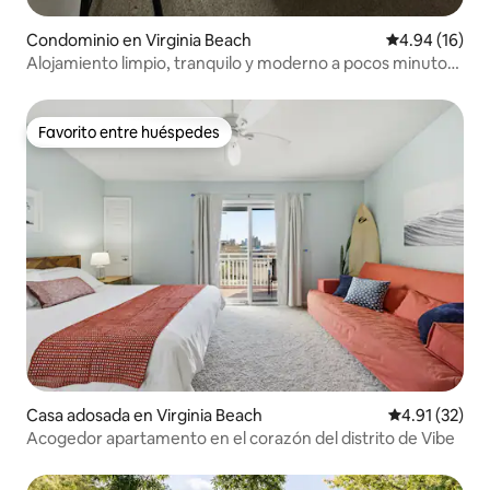
Condominio en Virginia Beach
Calificación 
4.94 (16)
Alojamiento limpio, tranquilo y moderno a pocos minutos
de la playa
Favorito entre huéspedes
Favorito entre huéspedes
Casa adosada en Virginia Beach
Calificación 
4.91 (32)
Acogedor apartamento en el corazón del distrito de Vibe