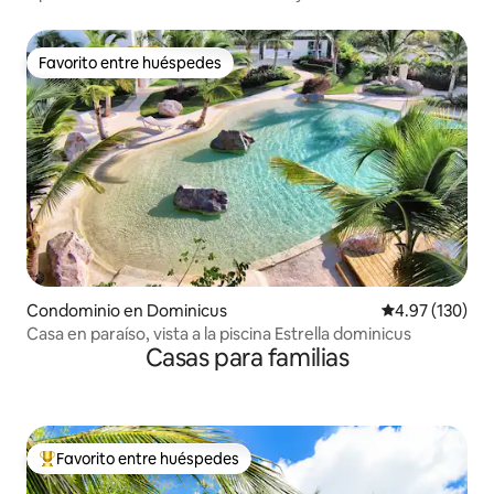
Favorito entre huéspedes
Favorito entre huéspedes
Condominio en Dominicus
Calificación p
4.97 (130)
Casa en paraíso, vista a la piscina Estrella dominicus
Casas para familias
Favorito entre huéspedes
De los mejores en Favorito entre huéspedes