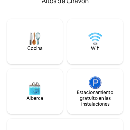
Altos de Chavón
armario y baño. La propiedad tiene
(¡climatizada!). Cocina de concepto
capacidad para 8 personas. A pocos
abierto totalmente
minutos en coche de la playa de Minitas
de servicio para la
(accesible para todos los huéspedes de
de lavandería/plan
CDC) y del famoso campo de golf Teeth
estar con TV intel
of the Dog. Disfruta de la propiedad, la
altavoces Sonos d
barbacoa y el pequeño patio delantero.
en todas partes; b
Disfruta corriendo por Casa de Campo,
completo; comedor
pasando el rato en la playa o comiendo
estar.
Cocina
Wifi
en los mejores restaurantes.
Estacionamiento
Alberca
gratuito en las
instalaciones