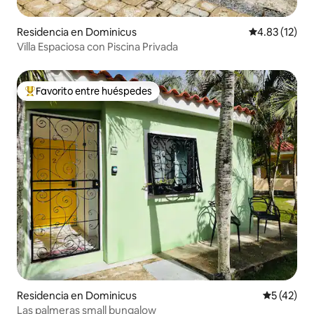
Residencia en Dominicus
Calificación 
4.83 (12)
Villa Espaciosa con Piscina Privada
Favorito entre huéspedes
De los mejores en Favorito entre huéspedes
Residencia en Dominicus
Calificaci
5 (42)
Las palmeras small bungalow