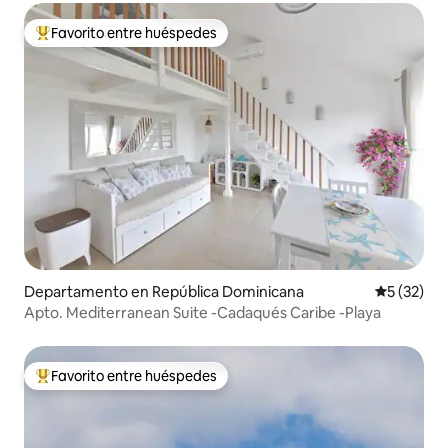
Favorito entre huéspedes
De los mejores en Favorito entre huéspedes
Departamento en República Dominicana
Calificaci
5 (32)
Apto. Mediterranean Suite -Cadaqués Caribe -Playa
Favorito entre huéspedes
De los mejores en Favorito entre huéspedes