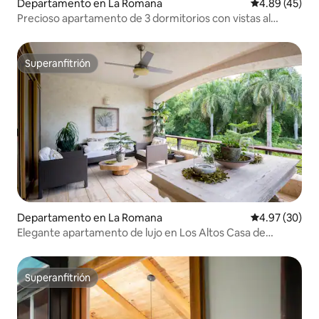
Departamento en La Romana
Calificación 
4.89 (45)
Precioso apartamento de 3 dormitorios con vistas al
campo de golf
Superanfitrión
Superanfitrión
Departamento en La Romana
Calificación p
4.97 (30)
Elegante apartamento de lujo en Los Altos Casa de
Campo
Superanfitrión
Superanfitrión