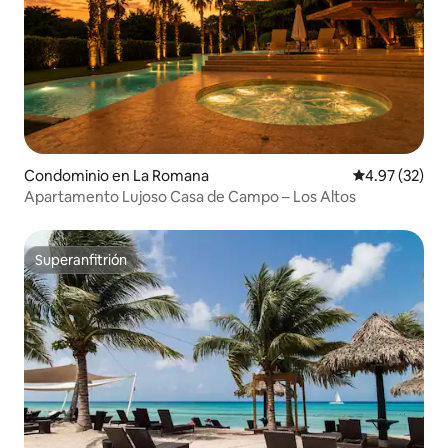
Condominio en La Romana
Calificación 
4.97 (32)
Apartamento Lujoso Casa de Campo – Los Altos
Superanfitrión
Superanfitrión