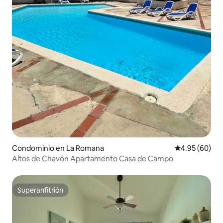
Condominio en La Romana
Calificación p
4.95 (60)
Altos de Chavón Apartamento Casa de Campo
Superanfitrión
Superanfitrión