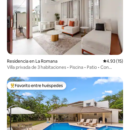
Residencia en La Romana
Calificación 
4.93 (15)
Villa privada de 3 habitaciones • Piscina • Patio • Con
seguridad • Capacidad para 8 personas
Favorito entre huéspedes
De los mejores en Favorito entre huéspedes