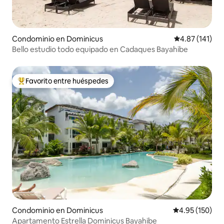
Condominio en Dominicus
Calificación p
4.87 (141)
Bello estudio todo equipado en Cadaques Bayahibe
Favorito entre huéspedes
De los mejores en Favorito entre huéspedes
Condominio en Dominicus
Calificación p
4.95 (150)
Apartamento Estrella Dominicus Bayahibe