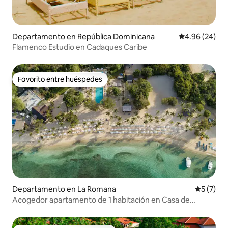
Departamento en República Dominicana
Calificación p
4.96 (24)
Flamenco Estudio en Cadaques Caribe
Favorito entre huéspedes
Favorito entre huéspedes
Departamento en La Romana
Calificac
5 (7)
Acogedor apartamento de 1 habitación en Casa de
Campo