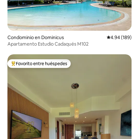
Condominio en Dominicus
Calificación pr
4.94 (189)
Apartamento Estudio Cadaqués M102
Favorito entre huéspedes
De los mejores en Favorito entre huéspedes