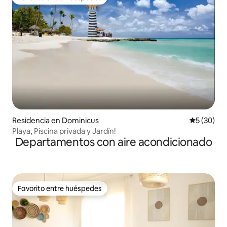
Favorito entre huéspedes
Residencia en Dominicus
Calificaci
5 (30)
Playa, Piscina privada y Jardín!
Departamentos con aire acondicionado
Favorito entre huéspedes
Favorito entre huéspedes