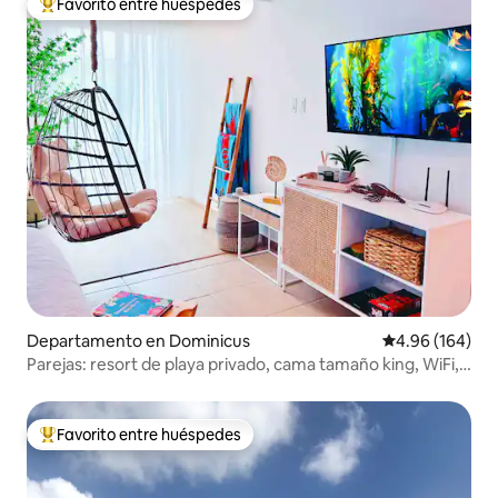
Favorito entre huéspedes
De los mejores en Favorito entre huéspedes
Departamento en Dominicus
Calificación pr
4.96 (164)
Parejas: resort de playa privado, cama tamaño king, WiFi,
aire acondicionado
Favorito entre huéspedes
De los mejores en Favorito entre huéspedes