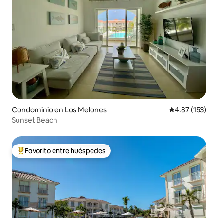
Condominio en Los Melones
Calificación p
4.87 (153)
Sunset Beach
Favorito entre huéspedes
De los mejores en Favorito entre huéspedes