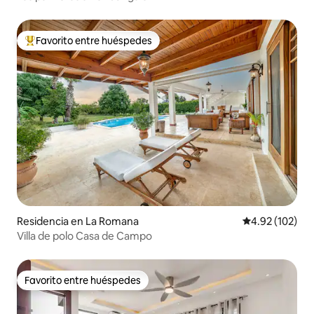
Favorito entre huéspedes
De los mejores en Favorito entre huéspedes
Residencia en La Romana
Calificación p
4.92 (102)
Villa de polo Casa de Campo
Favorito entre huéspedes
Favorito entre huéspedes