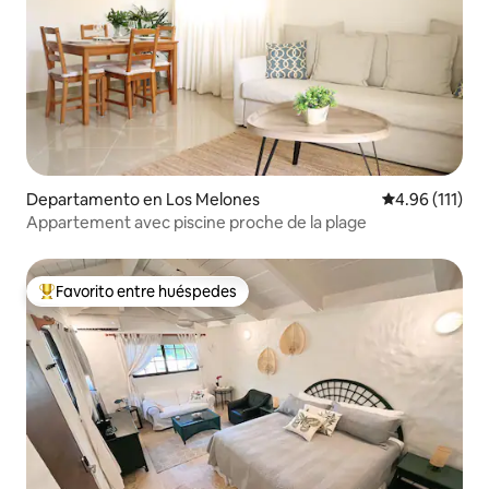
Departamento en Los Melones
Calificación p
4.96 (111)
Appartement avec piscine proche de la plage
Favorito entre huéspedes
De los mejores en Favorito entre huéspedes