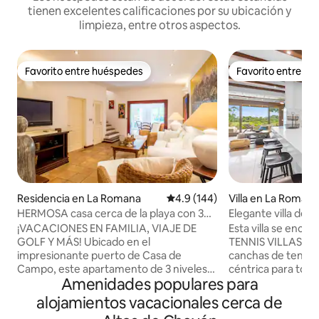
tienen excelentes calificaciones por su ubicación y
limpieza, entre otros aspectos.
Favorito entre huéspedes
Favorito entre h
Favorito entre huéspedes
Favorito entre h
Residencia en La Romana
Calificación promedio: 4.9 de 5
4.9 (144)
Villa en La Roman
HERMOSA casa cerca de la playa con 3
Elegante villa de 3
dormitorios y vistas al puerto deportivo
infinita privada, ¡c
¡VACACIONES EN FAMILIA, VIAJE DE
Esta villa se encue
GOLF Y MÁS! Ubicado en el
TENNIS VILLAS, a 
impresionante puerto de Casa de
canchas de tenis y
Campo, este apartamento de 3 niveles
céntrica para todo
Amenidades populares para
cuenta con una cocina totalmente
hermoso centro va
equipada, sala de estar y terraza,
Campo. Un gran porche con amplios
alojamientos vacacionales cerca de
comedor y 3 amplios dormitorios con
asientos junto a un