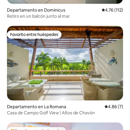
Departamento en Dominicus
Calificación p
4.76 (112)
Retiro en un balcón junto al mar
Favorito entre huéspedes
Favorito entre huéspedes
Departamento en La Romana
Calificación
4.86 (7)
Casa de Campo Golf View | Altos de Chavón