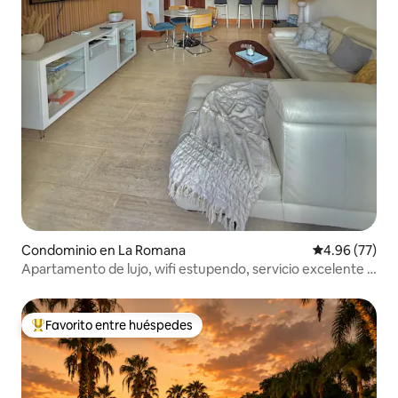
Condominio en La Romana
Calificación p
4.96 (77)
Apartamento de lujo, wifi estupendo, servicio excelente y
cocinero.
Favorito entre huéspedes
De los mejores en Favorito entre huéspedes