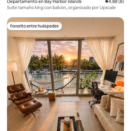
Departamento en Bay Harbor Islands
Calificación
4.88 (8)
Suite tamaño king con balcón, organizado por Upscale
Favorito entre huéspedes
Favorito entre huéspedes