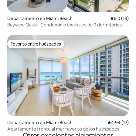
Departamento en Miami Beach
Calificación
5.0 (18)
Bayview Oasis - Condominio exclusivo de 2 dormitorios -
Miami Beach
Favorito entre huéspedes
Favorito entre huéspedes
Departamento en Miami Beach
Calificación 
4.94 (17)
Apartamento frente al mar favorito de los huéspedes
Otros excelentes alojamientos