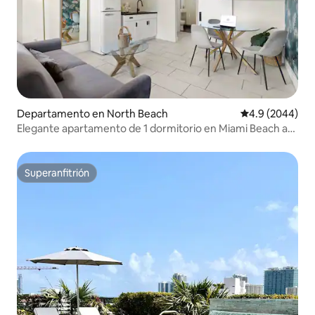
Departamento en North Beach
Calificación pr
4.9 (2044)
Elegante apartamento de 1 dormitorio en Miami Beach a
pasos del mar
Superanfitrión
Superanfitrión