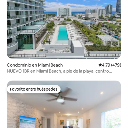
Condominio en Miami Beach
Calificación p
4.79 (479)
NUEVO 1BR en Miami Beach, a pie de la playa, centro
vacacional
Favorito entre huéspedes
Favorito entre huéspedes