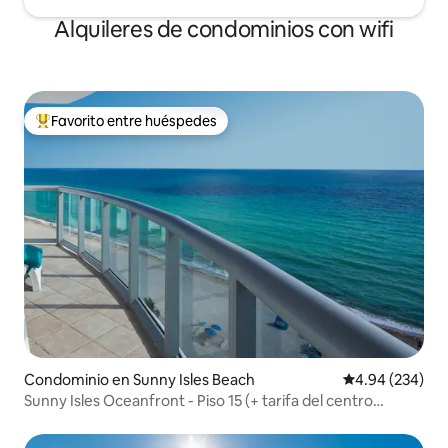
Alquileres de condominios con wifi
Favorito entre huéspedes
De los mejores en Favorito entre huéspedes
Condominio en Sunny Isles Beach
Calificación pr
4.94 (234)
Sunny Isles Oceanfront - Piso 15 (+ tarifa del centro
vacacional)