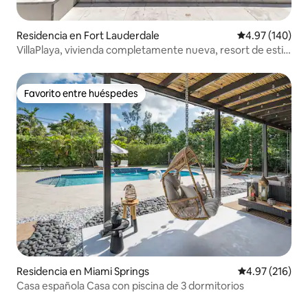
Residencia en Fort Lauderdale
Calificación pr
4.97 (140)
VillaPlaya, vivienda completamente nueva, resort de estilo
moderno
Favorito entre huéspedes
Favorito entre huéspedes
Residencia en Miami Springs
Calificación p
4.97 (216)
Casa española Casa con piscina de 3 dormitorios