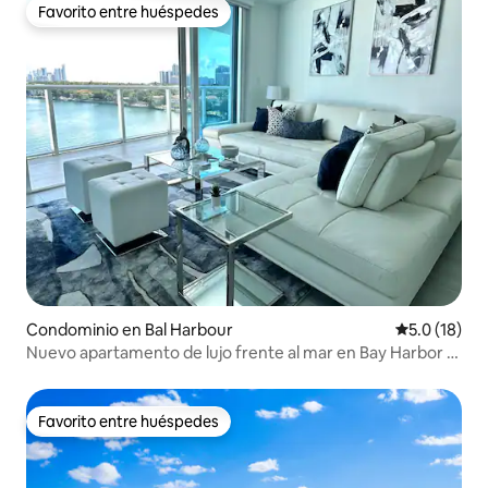
Favorito entre huéspedes
Favorito entre huéspedes
Condominio en Bal Harbour
Calificación
5.0 (18)
Nuevo apartamento de lujo frente al mar en Bay Harbor -
Grandes VISTAS
Favorito entre huéspedes
Favorito entre huéspedes