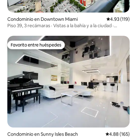
Condominio en Downtown Miami
Calificación p
4.93 (119)
Piso 39, 3 recámaras · Vistas a la bahía y a la ciudad ·
Capacidad para 8 personas
Favorito entre huéspedes
Favorito entre huéspedes
Condominio en Sunny Isles Beach
Calificación pr
4.88 (165)