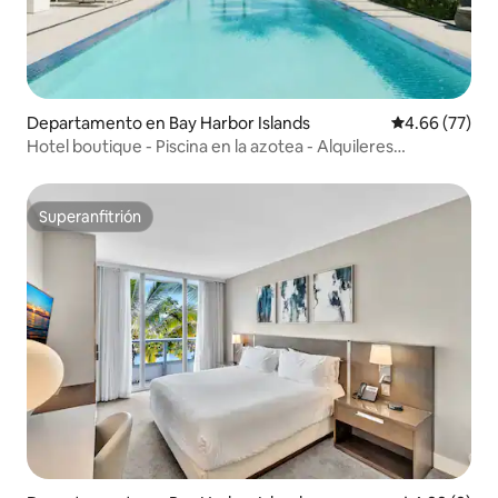
Departamento en Bay Harbor Islands
Calificación p
4.66 (77)
Hotel boutique - Piscina en la azotea - Alquileres
vacacionales BNR
Superanfitrión
Superanfitrión