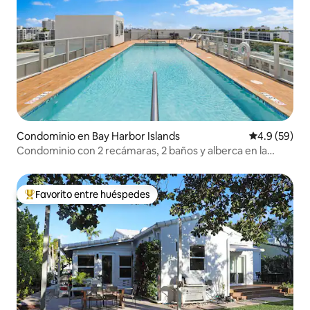
Condominio en Bay Harbor Islands
Calificación
4.9 (59)
Condominio con 2 recámaras, 2 baños y alberca en la
azotea, a 5 minutos de la playa
Favorito entre huéspedes
De los mejores en Favorito entre huéspedes