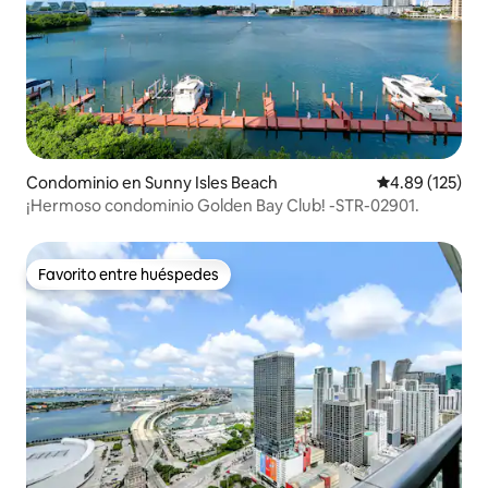
Condominio en Sunny Isles Beach
Calificación p
4.89 (125)
¡Hermoso condominio Golden Bay Club! -STR-02901.
Favorito entre huéspedes
Favorito entre huéspedes