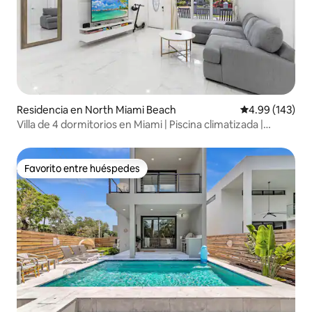
Residencia en North Miami Beach
Calificación pr
4.99 (143)
Villa de 4 dormitorios en Miami | Piscina climatizada |
Barbacoa | Cerca de la playa
Favorito entre huéspedes
Favorito entre huéspedes