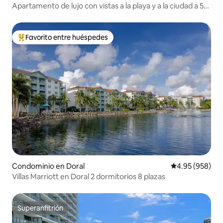
Apartamento de lujo con vistas a la playa y a la ciudad a 5
minutos a pie de la playa
Favorito entre huéspedes
De los mejores en Favorito entre huéspedes
Condominio en Doral
Calificación pr
4.95 (958)
Villas Marriott en Doral 2 dormitorios 8 plazas
Superanfitrión
Superanfitrión