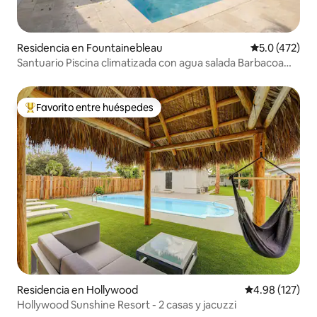
Residencia en Fountainebleau
Calificación 
5.0 (472)
Santuario Piscina climatizada con agua salada Barbacoa
Parrilla Oasis
Favorito entre huéspedes
De los mejores en Favorito entre huéspedes
Residencia en Hollywood
Calificación p
4.98 (127)
Hollywood Sunshine Resort - 2 casas y jacuzzi