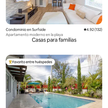
Condominio en Surfside
Calificación p
4.92 (132)
Apartamento moderno en la playa
Casas para familias
Favorito entre huéspedes
De los mejores en Favorito entre huéspedes