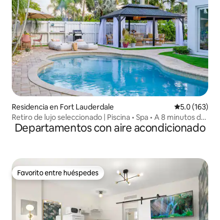
Residencia en Fort Lauderdale
Calificación 
5.0 (163)
Retiro de lujo seleccionado | Piscina • Spa • A 8 minutos de
Departamentos con aire acondicionado
la playa
Favorito entre huéspedes
Favorito entre huéspedes