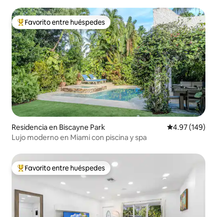
Favorito entre huéspedes
De los mejores en Favorito entre huéspedes
Residencia en Biscayne Park
Calificación pr
4.97 (149)
Lujo moderno en Miami con piscina y spa
Favorito entre huéspedes
De los mejores en Favorito entre huéspedes