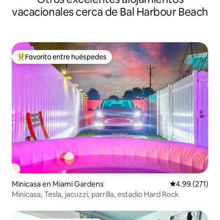
vacacionales cerca de Bal Harbour Beach
Favorito entre huéspedes
De los mejores en Favorito entre huéspedes
Minicasa en Miami Gardens
Calificación p
4.99 (271)
Minicasa, Tesla, jacuzzi, parrilla, estadio Hard Rock