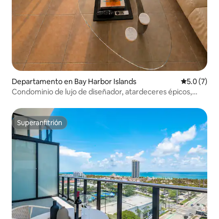
Departamento en Bay Harbor Islands
Calificació
5.0 (7)
Condominio de lujo de diseñador, atardeceres épicos,
~piscina~, cerca de la playa
Superanfitrión
Superanfitrión