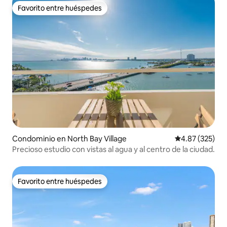
Favorito entre huéspedes
Favorito entre huéspedes
Condominio en North Bay Village
Calificación pr
4.87 (325)
Precioso estudio con vistas al agua y al centro de la ciudad.
Favorito entre huéspedes
Favorito entre huéspedes