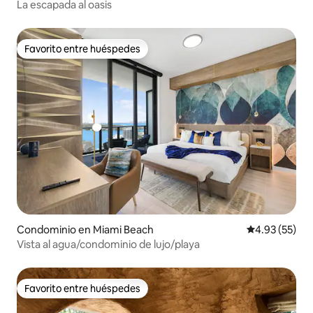
La escapada al oasis
Favorito entre huéspedes
Favorito entre huéspedes
Condominio en Miami Beach
Calificación 
4.93 (55)
Vista al agua/condominio de lujo/playa
Favorito entre huéspedes
Favorito entre huéspedes