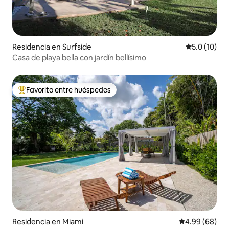
Residencia en Surfside
Calificación
5.0 (10)
Casa de playa bella con jardín bellísimo
Favorito entre huéspedes
De los mejores en Favorito entre huéspedes
Residencia en Miami
Calificación p
4.99 (68)