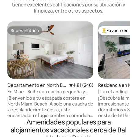
tienen excelentes calificaciones por su ubicación y
limpieza, entre otros aspectos.
Superanfitrión
Favorito entre
Superanfitrión
De los mejores en
Departamento en North Be
Calificación promedio: 4.81 de 5
4.81 (246)
Residencia en Mia
ach
En Mine - Suite con cocina pequeña y
| LuxeLanding |
vista al mar
Piscina+Salón+Aje
¡Bienvenido a tu escapada costera en
¡Descubre la magi
North Miami Beach! A solo una cuadra de
impresionante re
la resplandeciente costa, este
dormitorios y 3 ba
encantador refugio combina comodidad
oeste de Little Ha
Amenidades populares para
y conveniencia. Relájate en una
casa de concepto 
acogedora habitación con una lujosa
capacidad para 11
alojamientos vacacionales cerca de Bal
cama completa, una práctica cocina
una elegante sala 