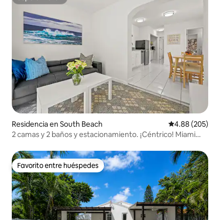
Superanfitrión
Residencia en South Beach
Calificación pr
4.88 (205)
2 camas y 2 baños y estacionamiento. ¡Céntrico! Miami
Beach
Favorito entre huéspedes
Favorito entre huéspedes