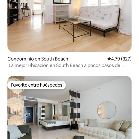
Condominio en South Beach
Calificación p
4.79 (327)
¡La mejor ubicación en South Beach a pocos pasos de
todo!
Favorito entre huéspedes
Favorito entre huéspedes