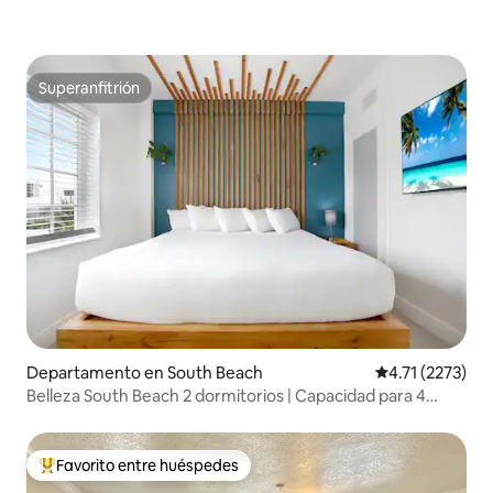
Superanfitrión
Superanfitrión
Departamento en South Beach
Calificación pr
4.71 (2273)
Belleza South Beach 2 dormitorios | Capacidad para 4
personas
Favorito entre huéspedes
De los mejores en Favorito entre huéspedes