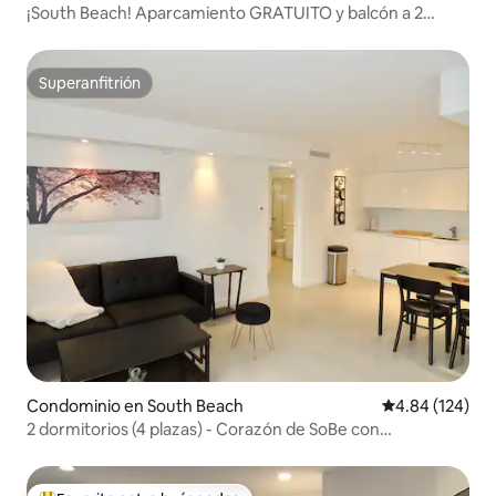
¡South Beach! Aparcamiento GRATUITO y balcón a 2
pasos de la playa
Superanfitrión
Superanfitrión
Condominio en South Beach
Calificación pr
4.84 (124)
2 dormitorios (4 plazas) - Corazón de SoBe con
estacionamiento