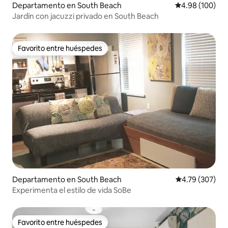
Departamento en South Beach
Calificación pr
4.98 (100)
Jardín con jacuzzi privado en South Beach
Favorito entre huéspedes
Favorito entre huéspedes
Departamento en South Beach
Calificación pr
4.79 (307)
Experimenta el estilo de vida SoBe
Favorito entre huéspedes
Favorito entre huéspedes