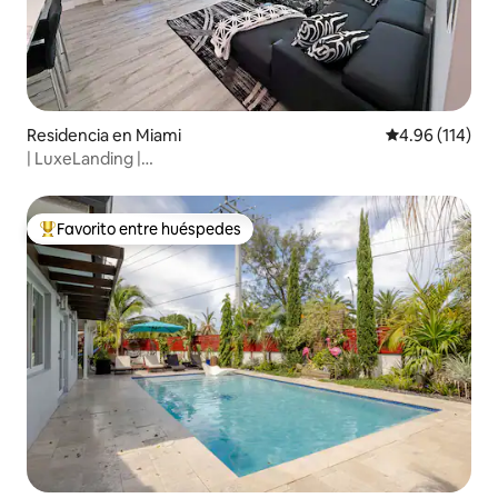
Residencia en Miami
Calificación p
4.96 (114)
| LuxeLanding |
Piscina+Salón+Ajedrez+Parrilla+Golf+Aeropuerto
Favorito entre huéspedes
De los mejores en Favorito entre huéspedes