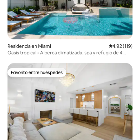
Residencia en Miami
Calificación p
4.92 (119)
Oasis tropical • Alberca climatizada, spa y refugio de 4
recámaras
Favorito entre huéspedes
Favorito entre huéspedes