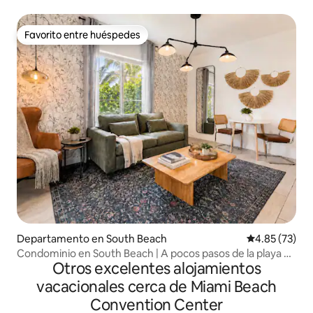
balcón
Favorito entre huéspedes
Favorito entre huéspedes
Departamento en South Beach
Calificación 
4.85 (73)
Condominio en South Beach | A pocos pasos de la playa y
Otros excelentes alojamientos
del centro de convenciones
vacacionales cerca de Miami Beach
Convention Center