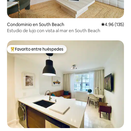
Condominio en South Beach
Calificación p
4.96 (135)
Estudio de lujo con vista al mar en South Beach
Favorito entre huéspedes
De los mejores en Favorito entre huéspedes