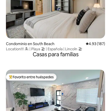
Condominio en South Beach
Calificación p
4.93 (187)
Location!!! 🏝 | Playa 🏖 | Española | Lincoln 🏖
Casas para familias
Favorito entre huéspedes
De los mejores en Favorito entre huéspedes