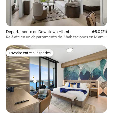
Departamento en Downtown Miami
Calificación
5.0 (21)
Relájate en un departamento de 2 habitaciones en Miami
con piscina y vistas al jardín
Favorito entre huéspedes
Favorito entre huéspedes