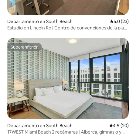
Departamento en South Beach
Calificación
5.0 (23)
Estudio en Lincoln Rd | Centro de convenciones de la playa
+ estacionamiento
Superanfitrión
Superanfitrión
Departamento en South Beach
Calificación
4.9 (20)
17WEST Miami Beach 2 recámaras | Alberca, gimnasio y