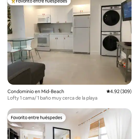
Favorito entre huéspedes
De los mejores en Favorito entre huéspedes
Condominio en Mid-Beach
Calificación pr
4.92 (309)
Lofty 1 cama/ 1 baño muy cerca de la playa
Favorito entre huéspedes
Favorito entre huéspedes