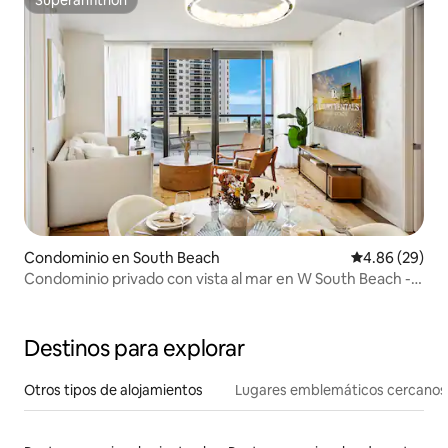
Superanfitrión
Condominio en South Beach
Calificación p
4.86 (29)
Condominio privado con vista al mar en W South Beach -
811
Destinos para explorar
Otros tipos de alojamientos
Lugares emblemáticos cercanos