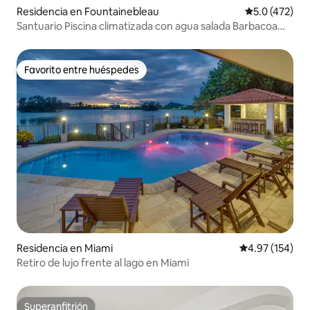
Residencia en Fountainebleau
Calificación 
5.0 (472)
Santuario Piscina climatizada con agua salada Barbacoa
Parrilla Oasis
Favorito entre huéspedes
Favorito entre huéspedes
Residencia en Miami
Calificación p
4.97 (154)
Retiro de lujo frente al lago en Miami
Superanfitrión