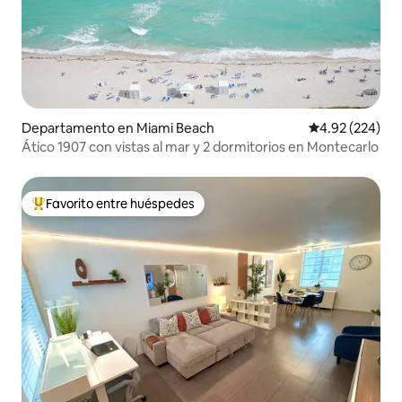
Departamento en Miami Beach
Calificación pr
4.92 (224)
Ático 1907 con vistas al mar y 2 dormitorios en Montecarlo
Favorito entre huéspedes
De los mejores en Favorito entre huéspedes