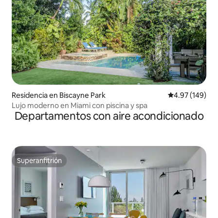
Residencia en Biscayne Park
Calificación pr
4.97 (149)
Lujo moderno en Miami con piscina y spa
Departamentos con aire acondicionado
Superanfitrión
Superanfitrión