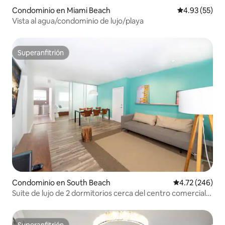
Condominio en Miami Beach
Calificación 
4.93 (55)
Vista al agua/condominio de lujo/playa
Superanfitrión
Superanfitrión
Condominio en South Beach
Calificación pr
4.72 (246)
Suite de lujo de 2 dormitorios cerca del centro comercial
Lincoln Road
Superanfitrión