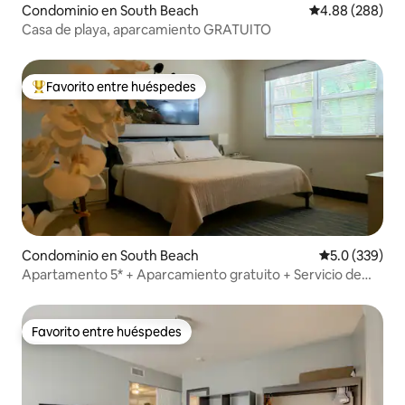
Condominio en South Beach
Calificación pr
4.88 (288)
Casa de playa, aparcamiento GRATUITO
Favorito entre huéspedes
De los mejores en Favorito entre huéspedes
Condominio en South Beach
Calificación 
5.0 (339)
Apartamento 5* + Aparcamiento gratuito + Servicio de
playa - South Beach.
Favorito entre huéspedes
Favorito entre huéspedes