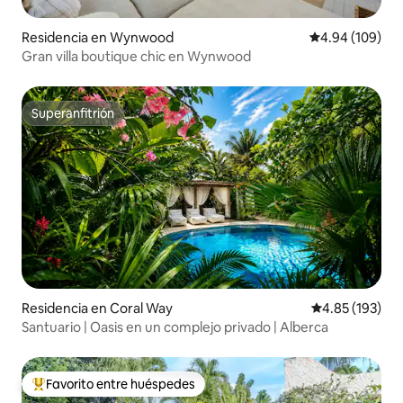
Residencia en Wynwood
Calificación pr
4.94 (109)
Gran villa boutique chic en Wynwood
Superanfitrión
Superanfitrión
Residencia en Coral Way
Calificación p
4.85 (193)
Santuario | Oasis en un complejo privado | Alberca
Favorito entre huéspedes
De los mejores en Favorito entre huéspedes