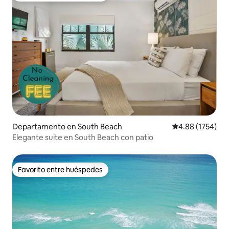
Departamento en South Beach
Calificación pro
4.88 (1754)
Elegante suite en South Beach con patio
Favorito entre huéspedes
Favorito entre huéspedes