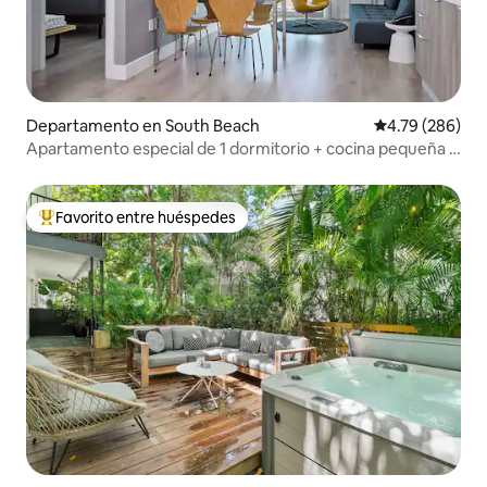
Departamento en South Beach
Calificación pr
4.79 (286)
Apartamento especial de 1 dormitorio + cocina pequeña y
balcón
Favorito entre huéspedes
De los mejores en Favorito entre huéspedes