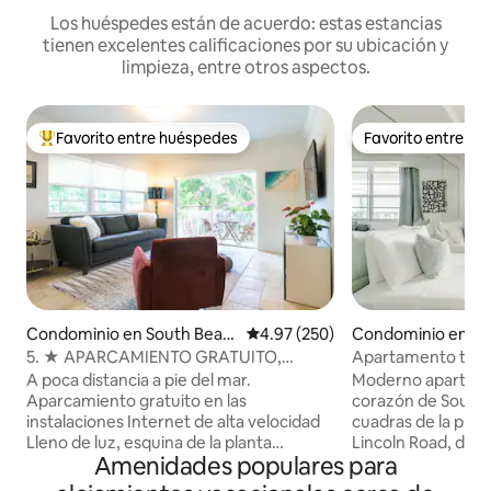
Los huéspedes están de acuerdo: estas estancias
tienen excelentes calificaciones por su ubicación y
limpieza, entre otros aspectos.
Favorito entre huéspedes
Favorito entre h
De los mejores en Favorito entre huéspedes
Favorito entre h
Condominio en South Beac
Calificación promedio: 4.97 de 5
4.97 (250)
Condominio en So
h
5. ★ APARCAMIENTO GRATUITO,
Apartamento tranq
BALCÓN, MODERNO APARTAMENTO EN
Miami, en Linco
A poca distancia a pie del mar.
Moderno apartamen
SOUTH BEACH
Aparcamiento gratuito en las
corazón de South 
instalaciones Internet de alta velocidad
cuadras de la play
Lleno de luz, esquina de la planta
Lincoln Road, don
Amenidades populares para
superior con balcón privado. A una calle
bares, restaurante
del MBCC en la arbolada calle 18. A 1
nocturna y atraccione